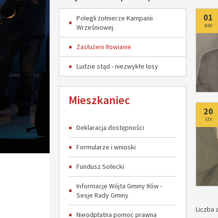
Do
01
Polegli żołnierze Kampanii
KWI
Wrześniowej
Zasłużeni Iłowianie
Ludzie stąd - niezwykłe losy
Mieszkaniec
Do
20
STY
Deklaracja dostępności
Formularze i wnioski
Fundusz Sołecki
Informacje Wójta Gminy Iłów -
Sesje Rady Gminy
Liczba a
Nieodpłatna pomoc prawna