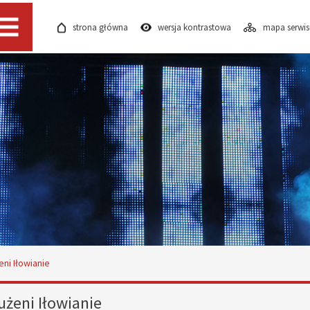
strona główna
wersja kontrastowa
mapa serwi
Menu
eni Iłowianie
użeni Iłowianie