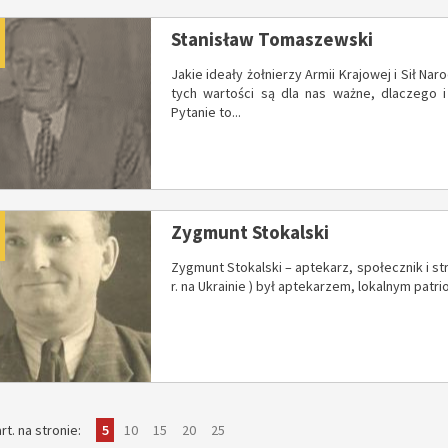
dano
Stanisław Tomaszewski
Jakie ideały żołnierzy Armii Krajowej i Sił N
tych wartości są dla nas ważne, dlaczego i
Pytanie to...
dano
Zygmunt Stokalski
Zygmunt Stokalski – aptekarz, społecznik i str
r. na Ukrainie ) był aptekarzem, lokalnym patrio
pokaż
elementów
pokaż
elementów
pokaż
elementów
pokaż
elementów
pokaż
elementów
rt. na stronie
5
10
15
20
25