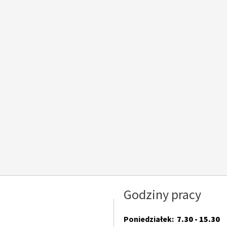
na
na
na
na
na
stronie
stronie
stronie
stronie
stronie
Godziny pracy
Poniedziałek:
7.30 - 15.30