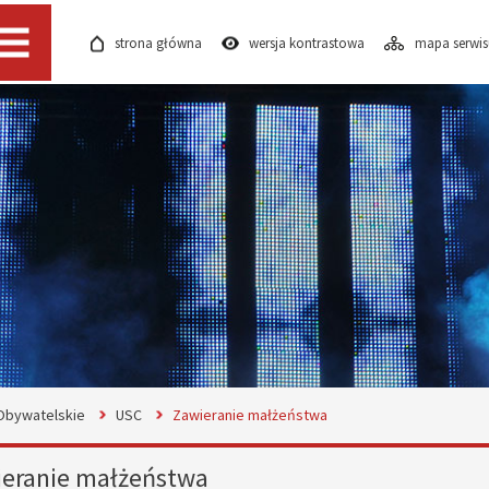
strona główna
wersja kontrastowa
mapa serwi
Menu
Obywatelskie
USC
Zawieranie małżeństwa
eranie małżeństwa