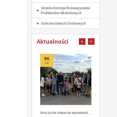
Gminna Komisja Rozwiązywania
Problemów Alkoholowych
Ochrona Danych Osobowych
Aktualności
pokaż poprzedni art
pokaż następn
06
06
LIP
LIP
Uroczyste Otwarcie Nowej Drogi w Rokocinie
Uroczyste otwarcie wyremontowanych dróg w Załuskowie