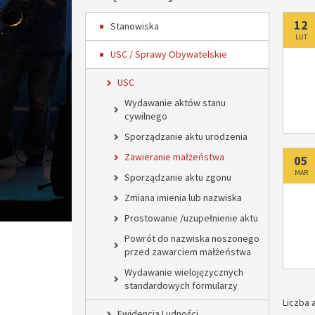
Do
12
Stanowiska
LUT
USC / Sprawy Obywatelskie
USC
Wydawanie aktów stanu
cywilnego
Sporządzanie aktu urodzenia
Zawieranie małżeństwa
Do
05
MAR
Sporządzanie aktu zgonu
Zmiana imienia lub nazwiska
Prostowanie /uzupełnienie aktu
Powrót do nazwiska noszonego
przed zawarciem małżeństwa
Wydawanie wielojęzycznych
standardowych formularzy
Liczba a
Ewidencja Ludności