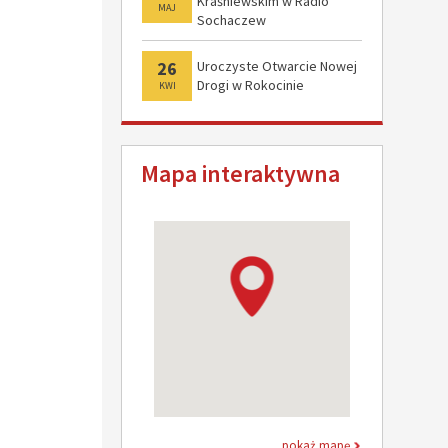
Kraśniewskim w Radio
MAJ
Sochaczew
26
Uroczyste Otwarcie Nowej
Drogi w Rokocinie
KWI
Mapa interaktywna
pokaż mapę