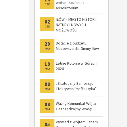
wotum zaufania i
CZE
absolutorium
IŁÓW – MIASTO HISTORII,
02
NATURY I NOWYCH
CZE
MOŻLIWOŚCI
29
Dotacje z budżetu
Mazowsza dla Gminy Iłów
MAJ
18
Letnie Kolonie w Górach
2026
MAJ
08
„Skuteczny Samorząd -
Efektywna Profilaktyka”
MAJ
08
Ważny Komunikat Wójta:
Oszczędzajmy Wodę!
MAJ
Wywiad z Wójtem Janem
05