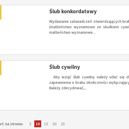
dano
Ślub konkordatowy
Wydawanie zaświadczeń stwierdzających brak
(małżeństwo wyznaniowe ze skutkiem cywi
małżeństwo wyznaniowe...
dano
Ślub cywilny
Aby wziąć ślub cywilny należy udać się d
zapewnienia o braku okoliczności wyłączający
Należy zdecydować,...
pokaż
elementów
pokaż
elementów
pokaż
elementów
pokaż
elementów
pokaż
elementów
rt. na stronie
5
10
15
20
25