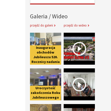
Galeria / Wideo
przejdź do galerii
przejdź do wideo
Inauguracja obchodów Jubileuszu 
Informacje 
Inauguracja
obchodów
Jubileuszu 520.
Rocznicy nadania
praw miejskich
Uroczystość zakończenia Roku Ju
Spotkanie 
Iłowowi -
fotorelacja
Uroczystość
zakończenia Roku
Jubileuszowego
upamiętniającego
Uroczyste otwarcie nowej części 
Wywiad z 
800-lecie pierwszej