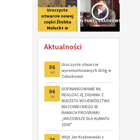
wzmianki o Iłowie
Uroczyste
otwarcie nowej
części Żłobka
Maluch+ w
Giżycach po II
etapie
Aktualności
modernizacji
Uroczyste otwarcie
06
wyremontowanych dróg w
LIP
Załuskowie
DOFINANSOWANIE NA
06
REALIZACJĘ ZADANIA Z
LIP
BUDŻETU WOJEWÓDZTWA
MAZOWIECKIEGO W
RAMACH PROGRAMU
„MAZOWSZE DLA KLIMATU
2026”
Wójt Jan Kraśniewski z
26