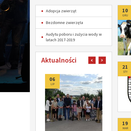
Do
10
Adopcja zwierząt
GRU
Bezdomne zwierzęta
Audytu poboru i zużycia wody w
latach 2017-2019
Aktualności
pokaż poprzedni art
pokaż następn
Do
21
STY
06
06
LIP
LIP
Do
19
MAR