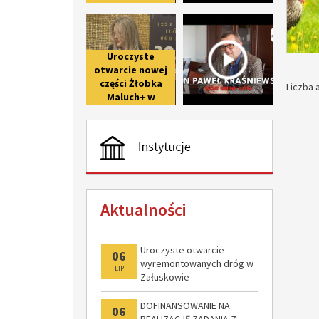
upamiętniającego
Uroczyste otwarcie nowej części 
Wywiad z 
800-lecie pierwszej
wzmianki o Iłowie
Uroczyste
otwarcie nowej
części Żłobka
Liczba a
Maluch+ w
Giżycach po II
etapie
modernizacji
Aktualności
Uroczyste otwarcie
06
wyremontowanych dróg w
LIP
Załuskowie
DOFINANSOWANIE NA
06
REALIZACJĘ ZADANIA Z