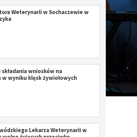
ora Weterynarii w Sochaczewie w
ęzyka
 składania wniosków na
h w wyniku klęsk żywiołowych
29
18
MAJ
MAJ
ódzkiego Lekarza Weterynarii w
w wolno żyjących przeciwko