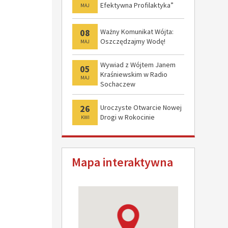
Efektywna Profilaktyka”
MAJ
08
Ważny Komunikat Wójta:
Oszczędzajmy Wodę!
MAJ
Wywiad z Wójtem Janem
05
Kraśniewskim w Radio
MAJ
Sochaczew
26
Uroczyste Otwarcie Nowej
Drogi w Rokocinie
KWI
Mapa interaktywna