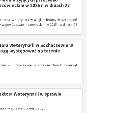
zowieckim w 2025 r. w dniach 27
IŁÓW – MIASTO HISTORII, NATURY I NOWYCH MOŻLIWOŚCI
Dotacje z budżetu Mazowsza dla Gminy Iłów
Letnie Kolonie w Górach 2026
karza Weterynarii w akcji ochronnych szczepień
 w województwie mazowieckim w 2025 r.w dniach 27
ora Weterynarii w Sochaczewie w
mogą występować na terenie
narii w Sochaczewie w sprawie chorób zwierząt
iczna
ktora Weterynarii w sprawie
rii w sprawie ptasiej grypy