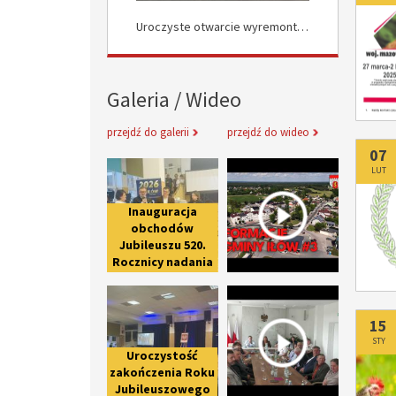
Uroczyste Otwarcie Nowej Drogi w Rokocinie
Uroczyste otwarcie wyremontowanych dróg w Załuskowie
Galeria / Wideo
przejdź do galerii
przejdź do wideo
Do
07
Inauguracja obchodów Jubileuszu 
Informacje 
LUT
Inauguracja
obchodów
Jubileuszu 520.
Rocznicy nadania
praw miejskich
Uroczystość zakończenia Roku Ju
Spotkanie 
Iłowowi -
fotorelacja
Do
15
STY
Uroczystość
zakończenia Roku
Jubileuszowego