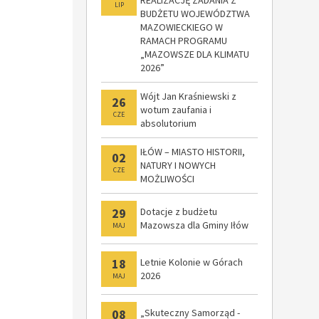
LIP
BUDŻETU WOJEWÓDZTWA
MAZOWIECKIEGO W
RAMACH PROGRAMU
„MAZOWSZE DLA KLIMATU
2026”
Wójt Jan Kraśniewski z
26
wotum zaufania i
CZE
absolutorium
IŁÓW – MIASTO HISTORII,
02
NATURY I NOWYCH
CZE
MOŻLIWOŚCI
29
Dotacje z budżetu
Mazowsza dla Gminy Iłów
MAJ
18
Letnie Kolonie w Górach
2026
MAJ
08
„Skuteczny Samorząd -