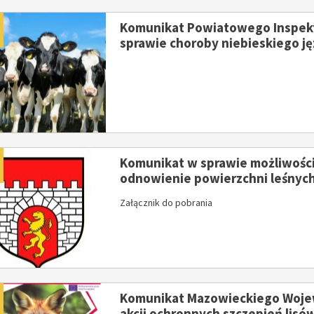
dano
Komunikat Powiatowego Inspekt
sprawie choroby niebieskiego j
ykuł
y artykuł
dano
Komunikat w sprawie możliwości
odnowienie powierzchni leśnyc
26
02
Załącznik do pobrania
CZE
CZE
dano
Komunikat Mazowieckiego Wojew
akcji ochronnych szczepień lisó