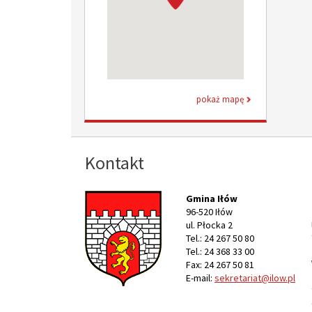
pokaż mapę
Kontakt
Gmina Iłów
96-520 Iłów
ul. Płocka 2
Tel.: 24 267 50 80
Tel.: 24 368 33 00
Fax: 24 267 50 81
E-mail:
sekretariat@ilow.pl