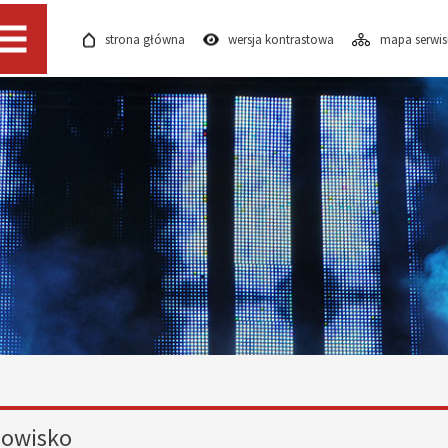
strona główna
wersja kontrastowa
mapa serwi
Menu
dowisko