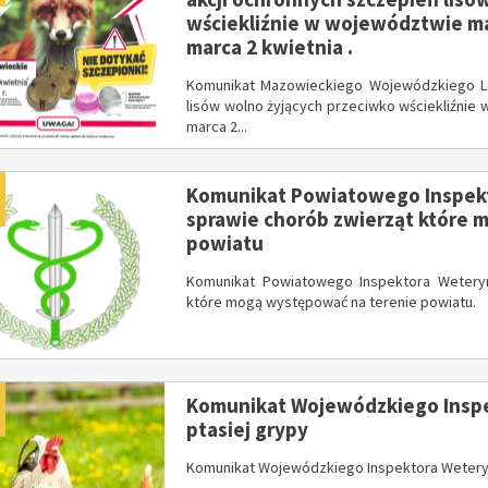
wściekliźnie w województwie ma
DOFINANSOWANIE NA REALIZACJĘ ZADANIA Z BUDŻETU WOJEWÓDZTWA MAZOWIECKIEGO W RAMACH PROGRAMU „MAZOWSZE DLA KLIMATU 2026”
Wójt Jan Kraśniewski z wotum zaufania i absolutorium
marca 2 kwietnia .
Komunikat Mazowieckiego Wojewódzkiego Le
lisów wolno żyjących przeciwko wściekliźnie
marca 2...
dano
Komunikat Powiatowego Inspekt
520. Rocznicy nadania praw miejskich Iłowowi - fotorelacja
z Gminy Iłów - lipiec
sprawie chorób zwierząt które 
powiatu
Komunikat Powiatowego Inspektora Wetery
które mogą występować na terenie powiatu.
bileuszowego upamiętniającego 800-lecie pierwszej wzmianki o Iłowie
w sprawie przywrócenia praw miejskich - Specjalna Łódzka Strefa Ekonom
dano
Komunikat Wojewódzkiego Inspe
ptasiej grypy
Komunikat Wojewódzkiego Inspektora Weteryna