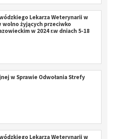
ódzkiego Lekarza Weterynarii w
w wolno żyjących przeciwko
zowieckim w 2024 r.w dniach 5-18
jnej w Sprawie Odwołania Strefy
ódzkiego Lekarza Weterynarii w