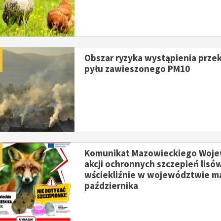
Żłobka Maluch+ w Giżycach po II etapie modernizacji
Wójtem Janem Kraśniewskim w infoPłockTV
dano
Obszar ryzyka wystąpienia prze
pyłu zawieszonego PM10
dano
Komunikat Mazowieckiego Wojew
akcji ochronnych szczepień lisó
wściekliźnie w województwie ma
października