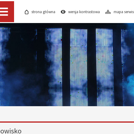
strona główna
wersja kontrastowa
mapa serwi
Menu
dowisko