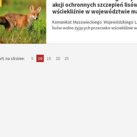
akcji ochronnych szczepień lisó
wściekliźnie w województwie ma
Komunikat Mazowieckiego Wojewódzkiego Le
lisów wolno żyjących przeciwko wściekliźnie
pokaż
elementów
pokaż
elementów
pokaż
elementów
pokaż
elementów
pokaż
elementów
rt. na stronie
5
10
15
20
25
na
na
na
na
na
stronie
stronie
stronie
stronie
stronie