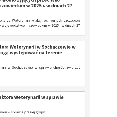
zowieckim w 2025 r. w dniach 27
IŁÓW – MIASTO HISTORII, NATURY I NOWYCH MOŻLIWOŚCI
Dotacje z budżetu Mazowsza dla Gminy Iłów
Letnie Kolonie w Górach 2026
karza Weterynarii w akcji ochronnych szczepień
 w województwie mazowieckim w 2025 r.w dniach 27
ora Weterynarii w Sochaczewie w
mogą występować na terenie
narii w Sochaczewie w sprawie chorób zwierząt
iczna
ktora Weterynarii w sprawie
rii w sprawie ptasiej grypy