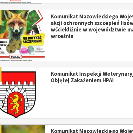
dano
Komunikat Mazowieckiego Wojew
akcji ochronnych szczepień lisó
wściekliźnie w województwie ma
września
dano
Komunikat Inspekcji Weterynary
Objętej Zakażeniem HPAI
dano
Komunikat Mazowieckiego Wojew