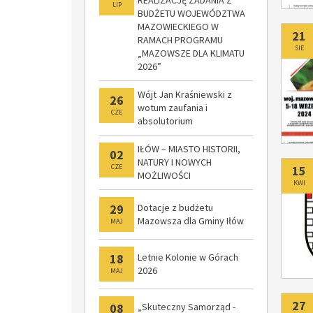
LIP
BUDŻETU WOJEWÓDZTWA
MAZOWIECKIEGO W
Do
21
RAMACH PROGRAMU
SIE
„MAZOWSZE DLA KLIMATU
2026”
Wójt Jan Kraśniewski z
26
wotum zaufania i
CZE
absolutorium
IŁÓW – MIASTO HISTORII,
02
NATURY I NOWYCH
Do
CZE
15
MOŻLIWOŚCI
KWI
29
Dotacje z budżetu
Mazowsza dla Gminy Iłów
MAJ
18
Letnie Kolonie w Górach
2026
MAJ
Do
27
08
„Skuteczny Samorząd -