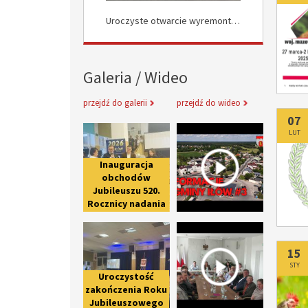
Uroczyste Otwarcie Nowej Drogi w Rokocinie
Uroczyste otwarcie wyremontowanych dróg w Załuskowie
Galeria / Wideo
przejdź do galerii
przejdź do wideo
Do
07
Inauguracja obchodów Jubileuszu 
Informacje 
LUT
Inauguracja
obchodów
Jubileuszu 520.
Rocznicy nadania
praw miejskich
Uroczystość zakończenia Roku Ju
Spotkanie 
Iłowowi -
fotorelacja
Do
15
STY
Uroczystość
zakończenia Roku
Jubileuszowego