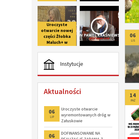
upamiętniającego
Uroczyste otwarcie nowej części 
Wywiad z 
800-lecie pierwszej
wzmianki o Iłowie
Uroczyste
otwarcie nowej
Do
06
części Żłobka
LIS
Maluch+ w
Giżycach po II
etapie
modernizacji
Aktualności
Do
14
PAŹ
Uroczyste otwarcie
06
wyremontowanych dróg w
LIP
Załuskowie
DOFINANSOWANIE NA
06
REALIZACJĘ ZADANIA Z