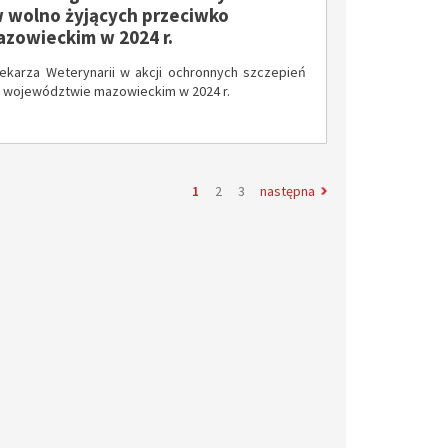
w wolno żyjących przeciwko
zowieckim w 2024 r.
karza Weterynarii w akcji ochronnych szczepień
 w województwie mazowieckim w 2024 r.
Strona
Strona
Strona
Strona
strona
1
2
3
następna