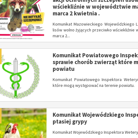
wściekliźnie w województwie ma
DOFINANSOWANIE NA REALIZACJĘ ZADANIA Z BUDŻETU WOJEWÓDZTWA MAZOWIECKIEGO W RAMACH PROGRAMU „MAZOWSZE DLA KLIMATU 2026”
Wójt Jan Kraśniewski z wotum zaufania i absolutorium
marca 2 kwietnia .
Komunikat Mazowieckiego Wojewódzkiego Le
lisów wolno żyjących przeciwko wściekliźnie
marca 2...
dano
Komunikat Powiatowego Inspekt
520. Rocznicy nadania praw miejskich Iłowowi - fotorelacja
z Gminy Iłów - lipiec
sprawie chorób zwierząt które 
powiatu
Komunikat Powiatowego Inspektora Wetery
które mogą występować na terenie powiatu.
bileuszowego upamiętniającego 800-lecie pierwszej wzmianki o Iłowie
w sprawie przywrócenia praw miejskich - Specjalna Łódzka Strefa Ekonom
dano
Komunikat Wojewódzkiego Inspe
ptasiej grypy
Komunikat Wojewódzkiego Inspektora Weteryna