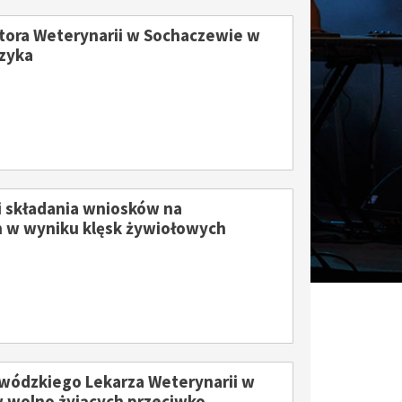
ora Weterynarii w Sochaczewie w
ęzyka
 składania wniosków na
h w wyniku klęsk żywiołowych
29
18
MAJ
MAJ
ódzkiego Lekarza Weterynarii w
w wolno żyjących przeciwko