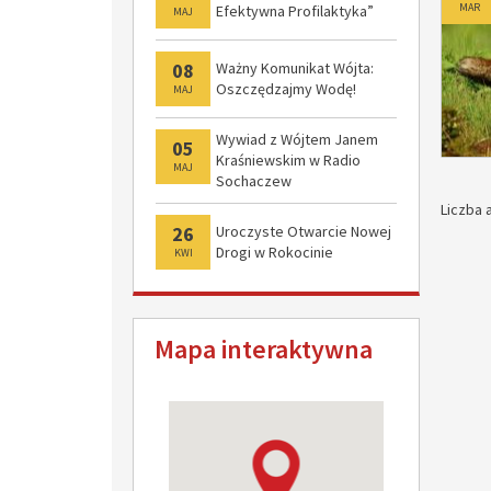
MAR
Efektywna Profilaktyka”
MAJ
08
Ważny Komunikat Wójta:
Oszczędzajmy Wodę!
MAJ
Wywiad z Wójtem Janem
05
Kraśniewskim w Radio
MAJ
Sochaczew
Liczba a
26
Uroczyste Otwarcie Nowej
Drogi w Rokocinie
KWI
Mapa interaktywna