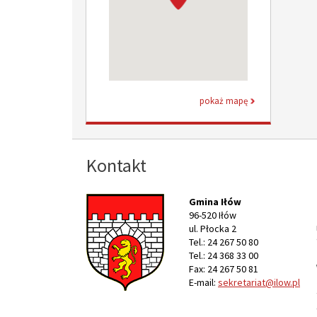
pokaż mapę
Kontakt
Gmina Iłów
96-520 Iłów
ul. Płocka 2
Tel.: 24 267 50 80
Tel.: 24 368 33 00
Fax: 24 267 50 81
E-mail:
sekretariat@ilow.pl