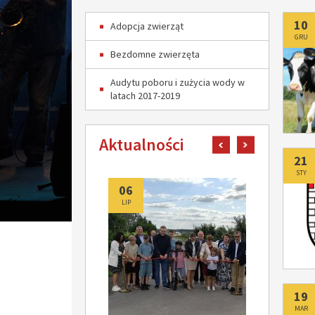
Do
10
Adopcja zwierząt
GRU
Bezdomne zwierzęta
Audytu poboru i zużycia wody w
latach 2017-2019
Aktualności
pokaż poprzedni art
pokaż następn
Do
21
STY
06
06
LIP
LIP
Do
19
MAR