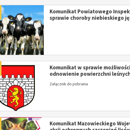
dano
Komunikat Powiatowego Inspekt
sprawie choroby niebieskiego j
ykuł
y artykuł
dano
Komunikat w sprawie możliwości
odnowienie powierzchni leśnyc
26
02
Załącznik do pobrania
CZE
CZE
dano
Komunikat Mazowieckiego Wojew
akcji ochronnych szczepień lisó