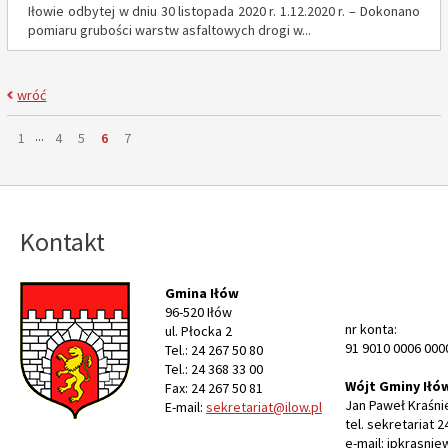
Iłowie odbytej w dniu 30 listopada 2020 r. 1.12.2020 r. – Dokonano
pomiaru grubości warstw asfaltowych drogi w...
wróć
Strona
...
Strona
Strona
Strona
Strona
Strona
1
4
5
6
7
Kontakt
Gmina Iłów
96-520 Iłów
nr konta:
ul. Płocka 2
91 9010 0006 000
Tel.: 24 267 50 80
Tel.: 24 368 33 00
Wójt Gminy Iłó
Fax: 24 267 50 81
Jan Paweł Kraśni
E-mail:
sekretariat@ilow.pl
tel. sekretariat 2
e-mail: jpkrasnie