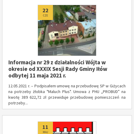
Dodano
22
CZE
Informacja nr 29 z działalności Wójta w
okresie od XXXIX Sesji Rady Gminy Iłów
odbytej 11 maja 2021 r.
12.05.2021 r. – Podpisałem umowę na przebudowę SP w Giżycach
na potrzeby żłobka "Maluch Plus". Umowa z PHU „PROBUD” na
kwotę 389 622,72 zł przewiduje przebudowę pomieszczeń na
potrzeby...
Dodano
11
MAJ