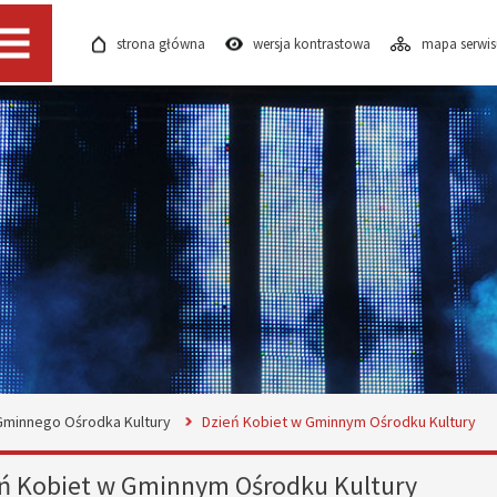
strona główna
wersja kontrastowa
mapa serwi
Menu
 Gminnego Ośrodka Kultury
Dzień Kobiet w Gminnym Ośrodku Kultury
ń Kobiet w Gminnym Ośrodku Kultury