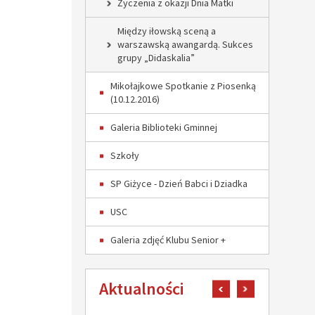
Życzenia z okazji Dnia Matki
Między iłowską sceną a
warszawską awangardą. Sukces
grupy „Didaskalia”
Mikołajkowe Spotkanie z Piosenką
(10.12.2016)
Galeria Biblioteki Gminnej
Szkoły
SP Giżyce - Dzień Babci i Dziadka
USC
Galeria zdjęć Klubu Senior +
Aktualności
pokaż poprzedni art
pokaż następn