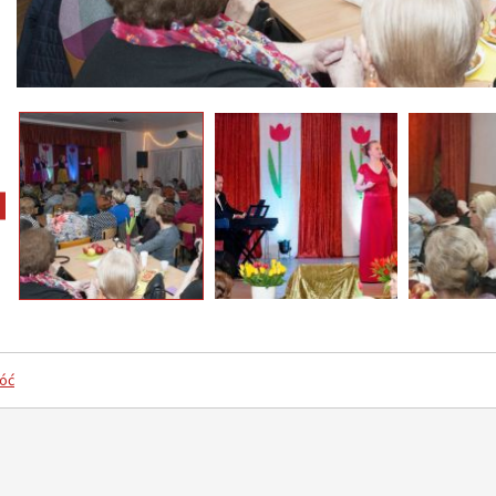
pokaż poprzednie zdjęcia
óć