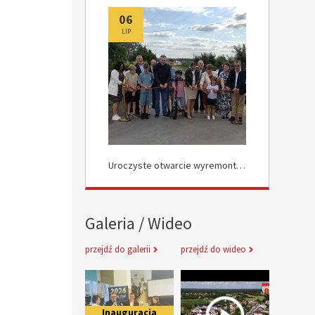
06
06
LIP
LIP
Uroczyste Otwarcie Nowej Drogi w Rokocinie
Uroczyste otwarcie wyremontowanych dróg w Załuskowie
Galeria / Wideo
przejdź do galerii
przejdź do wideo
Inauguracja obchodów Jubileuszu 
Informacje 
Inauguracja