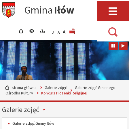
Przejdź do mapy serwisu
Przejdź do wyszukiwarki
Przejdź do głównego
Przejdź do treści
Gmina
Iłów
menu
Menu
strona główna
wersja kontrastowa
mapa serwisu
POWIĘKSZ CZCIONKĘ
rozmiar czcionki
BIP
A
STANDARDOWY ROZMIAR
A
POMNIEJSZ CZCIONKĘ
A
Wyszuki
strona główna
Galerie zdjęć
Galerie zdjęć Gminnego
Ośrodka Kultury
Konkurs Piosenki Religijnej
Menu
Galerie zdjęć
Galerie zdjęć Gminy Iłów