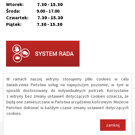
Wtorek:
7.30 - 15.30
Środa: 9.00 - 17.00
Czwartek:
7.30 - 15.30
Piątek:
7.30 - 15.30
W ramach naszej witryny stosujemy pliki cookies w celu
świadczenia Państwu usług na najwyższym poziomie, w tym w
sposób dostosowany do indywidualnych potrzeb. Korzystanie
z witryny bez zmiany ustawień dotyczących cookies oznacza, że
O serwisie
będą one zamieszczane w Państwa urządzeniu końcowym. Możecie
Państwo dokonać w każdym czasie zmiany ustawień dotyczących
cookies.
Polityka prywatności
zamknij
Copyright © 2017 Urząd Gminy Iłów