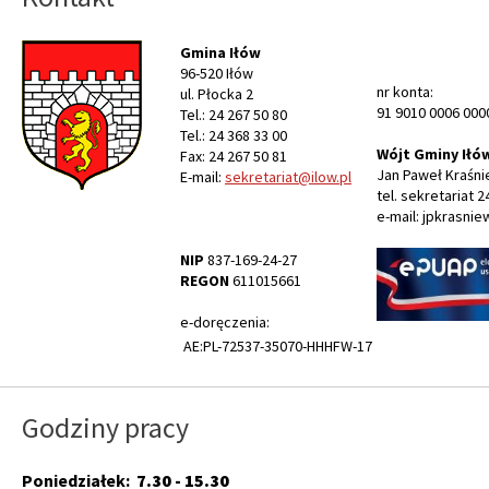
Gmina Iłów
96-520 Iłów
nr konta:
ul. Płocka 2
91 9010 0006 000
Tel.: 24 267 50 80
Tel.: 24 368 33 00
Wójt Gminy Iłó
Fax: 24 267 50 81
Jan Paweł Kraśni
E-mail:
sekretariat@ilow.pl
tel. sekretariat 2
e-mail: jpkrasnie
NIP
837-169-24-27
REGON
611015661
e-doręczenia:
AE:PL-72537-35070-HHHFW-17
Godziny pracy
Poniedziałek:
7.30 - 15.30