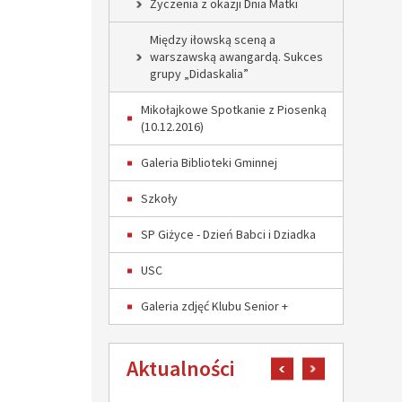
Życzenia z okazji Dnia Matki
Między iłowską sceną a
warszawską awangardą. Sukces
grupy „Didaskalia”
Mikołajkowe Spotkanie z Piosenką
(10.12.2016)
Galeria Biblioteki Gminnej
Szkoły
SP Giżyce - Dzień Babci i Dziadka
USC
Galeria zdjęć Klubu Senior +
Aktualności
pokaż poprzedni art
pokaż następn