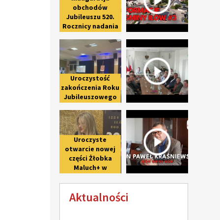
obchodów
Jubileuszu 520.
Rocznicy nadania
praw miejskich
Uroczystość zakończenia Roku Ju
Spotkanie 
Iłowowi -
fotorelacja
Uroczystość
zakończenia Roku
Jubileuszowego
upamiętniającego
Uroczyste otwarcie nowej części 
Wywiad z 
800-lecie pierwszej
wzmianki o Iłowie
Uroczyste
otwarcie nowej
części Żłobka
Maluch+ w
Giżycach po II
etapie
Aktualności
modernizacji