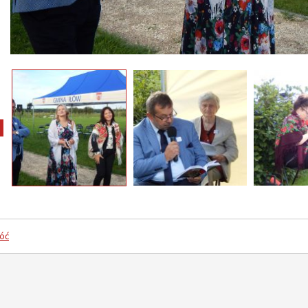
pokaż poprzednie zdjęcia
óć