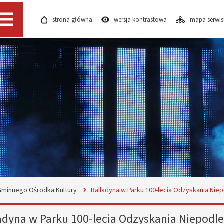
strona główna
wersja kontrastowa
mapa serwi
Menu
 Gminnego Ośrodka Kultury
Balladyna w Parku 100-lecia Odzyskania Niep
adyna w Parku 100-lecia Odzyskania Niepodle