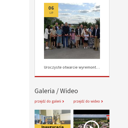
06
06
LIP
LIP
Uroczyste Otwarcie Nowej Drogi w Rokocinie
Uroczyste otwarcie wyremontowanych dróg w Załuskowie
Galeria / Wideo
przejdź do galerii
przejdź do wideo
Inauguracja obchodów Jubileuszu 
Informacje 
Inauguracja