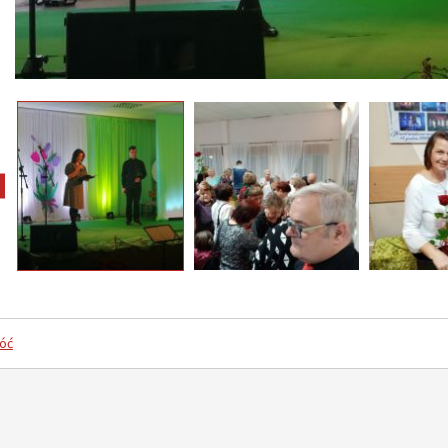
pokaż poprzednie zdjęcia
óć