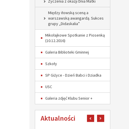
Życzenia z okazji Dnia Matki
Między iłowską sceną a
warszawską awangardą. Sukces
grupy „Didaskalia”
Mikołajkowe Spotkanie z Piosenką
(10.12.2016)
Galeria Biblioteki Gminnej
Szkoły
SP Giżyce - Dzień Babci i Dziadka
USC
Galeria zdjęć Klubu Senior +
Aktualności
pokaż poprzedni art
pokaż następn