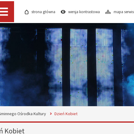
strona główna
wersja kontrastowa
mapa serwi
Menu
 Gminnego Ośrodka Kultury
Dzień Kobiet
ń Kobiet