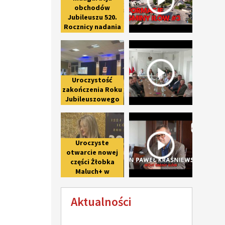
obchodów
Jubileuszu 520.
Rocznicy nadania
praw miejskich
Uroczystość zakończenia Roku Ju
Spotkanie 
Iłowowi -
fotorelacja
Uroczystość
zakończenia Roku
Jubileuszowego
upamiętniającego
Uroczyste otwarcie nowej części 
Wywiad z 
800-lecie pierwszej
wzmianki o Iłowie
Uroczyste
otwarcie nowej
części Żłobka
Maluch+ w
Giżycach po II
etapie
Aktualności
modernizacji