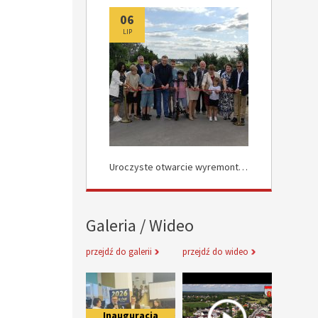
06
06
LIP
LIP
Uroczyste Otwarcie Nowej Drogi w Rokocinie
Uroczyste otwarcie wyremontowanych dróg w Załuskowie
Galeria / Wideo
przejdź do galerii
przejdź do wideo
Inauguracja obchodów Jubileuszu 
Informacje 
Inauguracja