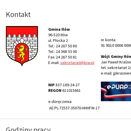
Kontakt
Gmina Iłów
96-520 Iłów
nr konta:
ul. Płocka 2
91 9010 0006 000
Tel.: 24 267 50 80
Tel.: 24 368 33 00
Wójt Gminy Iłó
Fax: 24 267 50 81
Jan Paweł Kraśni
E-mail:
sekretariat@ilow.pl
tel. sekretariat 2
e-mail: jpkrasnie
NIP
837-169-24-27
REGON
611015661
e-doręczenia:
AE:PL-72537-35070-HHHFW-17
Godziny pracy