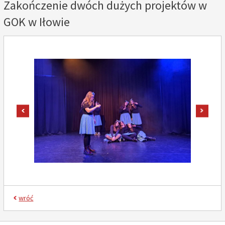
Zakończenie dwóch dużych projektów w
GOK w Iłowie
pokaż poprzednie zdjęcie
pokaż
wróć