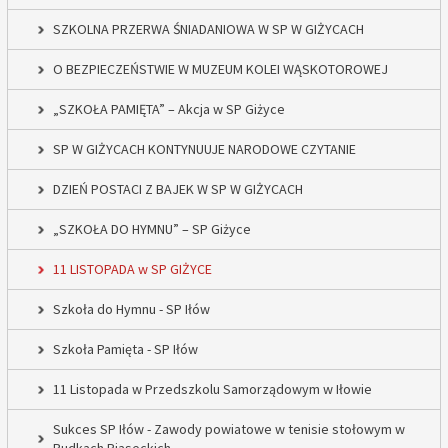
SZKOLNA PRZERWA ŚNIADANIOWA W SP W GIŻYCACH
O BEZPIECZEŃSTWIE W MUZEUM KOLEI WĄSKOTOROWEJ
„SZKOŁA PAMIĘTA” – Akcja w SP Giżyce
SP W GIŻYCACH KONTYNUUJE NARODOWE CZYTANIE
DZIEŃ POSTACI Z BAJEK W SP W GIŻYCACH
„SZKOŁA DO HYMNU” – SP Giżyce
11 LISTOPADA w SP GIŻYCE
Szkoła do Hymnu - SP Iłów
Szkoła Pamięta - SP Iłów
11 Listopada w Przedszkolu Samorządowym w Iłowie
Sukces SP Iłów - Zawody powiatowe w tenisie stołowym w