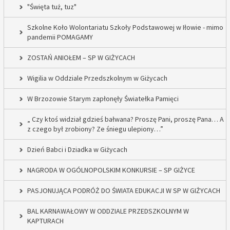
"Święta tuż, tuz"
Szkolne Koło Wolontariatu Szkoły Podstawowej w Iłowie - mimo
pandemii POMAGAMY
ZOSTAŃ ANIOŁEM – SP W GIŻYCACH
Wigilia w Oddziale Przedszkolnym w Giżycach
W Brzozowie Starym zapłonęły Światełka Pamięci
„ Czy ktoś widział gdzieś bałwana? Proszę Pani, proszę Pana… A
z czego był zrobiony? Ze śniegu ulepiony…”
Dzień Babci i Dziadka w Giżycach
NAGRODA W OGÓLNOPOLSKIM KONKURSIE – SP GIŻYCE
PASJONUJĄCA PODRÓŻ DO ŚWIATA EDUKACJI W SP W GIŻYCACH
BAL KARNAWAŁOWY W ODDZIALE PRZEDSZKOLNYM W
KAPTURACH