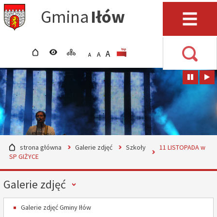
Przejdź do mapy serwisu
Przejdź do wyszukiwarki
Przejdź do głównego
Przejdź do treści
Gmina
Iłów
menu
Menu
strona główna
wersja kontrastowa
mapa serwisu
POWIĘKSZ CZCIONKĘ
rozmiar czcionki
BIP
A
STANDARDOWY ROZMIAR
A
POMNIEJSZ CZCIONKĘ
A
Wyszuki
strona główna
Galerie zdjęć
Szkoły
11 LISTOPADA w
SP GIŻYCE
Menu
Galerie zdjęć
Galerie zdjęć Gminy Iłów