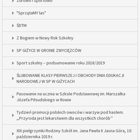
Zdrowo i sportowo
"SprzątaMY las"
ŚDTM
Z Bogiem w Nowy Rok Szkolny
SP GIŻYCE W GRONIE ZWYCIĘZCÓW
Sport szkolny – podsumowanie roku 2018/2019
ŚLUBOWANIE KLASY PIERWSZEJ I OBCHODY DNIA EDUKACJI
NARODOWEJ W SP W GIŻYCACH
Pasowanie na ucznia w Szkole Podstawowej im. Marszałka
Józefa Piłsudskiego w Iłowie
Tydzień promocji polskich owoców i warzyw pod hasłem.
,,Przyroda jest lekarstwem dla wszystkich chorób’’
XIX pielgrzymki Rodziny Szkół im. Jana Pawła II Jasna Góra, 10
października 2019 r.