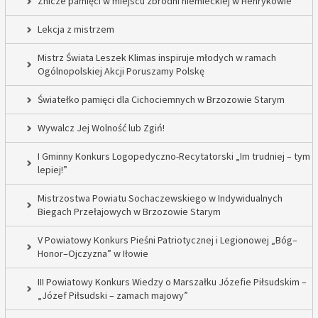
Znicze pamięci w miejscu zbrodni niemieckiej w Henrykowie
Lekcja z mistrzem
Mistrz Świata Leszek Klimas inspiruje młodych w ramach
Ogólnopolskiej Akcji Poruszamy Polskę
Światełko pamięci dla Cichociemnych w Brzozowie Starym
Wywalcz Jej Wolność lub Zgiń!
I Gminny Konkurs Logopedyczno-Recytatorski „Im trudniej – tym
lepiej!”
Mistrzostwa Powiatu Sochaczewskiego w Indywidualnych
Biegach Przełajowych w Brzozowie Starym
V Powiatowy Konkurs Pieśni Patriotycznej i Legionowej „Bóg–
Honor–Ojczyzna” w Iłowie
III Powiatowy Konkurs Wiedzy o Marszałku Józefie Piłsudskim –
„Józef Piłsudski – zamach majowy”