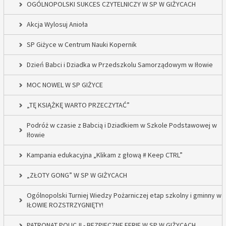
OGÓLNOPOLSKI SUKCES CZYTELNICZY W SP W GIŻYCACH
Akcja Wylosuj Anioła
SP Giżyce w Centrum Nauki Kopernik
Dzień Babci i Dziadka w Przedszkolu Samorządowym w Iłowie
MOC NOWEL W SP GIŻYCE
„TĘ KSIĄŻKĘ WARTO PRZECZYTAĆ”
Podróż w czasie z Babcią i Dziadkiem w Szkole Podstawowej w
Iłowie
Kampania edukacyjna „Klikam z głową # Keep CTRL”
„ZŁOTY GONG” W SP W GIŻYCACH
Ogólnopolski Turniej Wiedzy Pożarniczej etap szkolny i gminny w
IŁOWIE ROZSTRZYGNIĘTY!
PATRONAT POLICJI - BEZPIECZNE FERIE W SP W GIŻYCACH