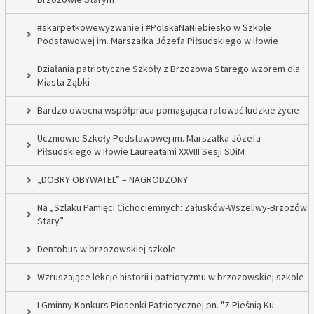
#skarpetkowewyzwanie i #PolskaNaNiebiesko w Szkole
Podstawowej im. Marszałka Józefa Piłsudskiego w Iłowie
Działania patriotyczne Szkoły z Brzozowa Starego wzorem dla
Miasta Ząbki
Bardzo owocna współpraca pomagająca ratować ludzkie życie
Uczniowie Szkoły Podstawowej im. Marszałka Józefa
Piłsudskiego w Iłowie Laureatami XXVIII Sesji SDiM
„DOBRY OBYWATEL” – NAGRODZONY
Na „Szlaku Pamięci Cichociemnych: Załusków-Wszeliwy-Brzozów
Stary”
Dentobus w brzozowskiej szkole
Wzruszające lekcje historii i patriotyzmu w brzozowskiej szkole
I Gminny Konkurs Piosenki Patriotycznej pn. "Z Pieśnią Ku