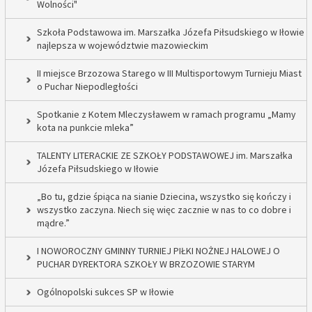
Wolności"
Szkoła Podstawowa im. Marszałka Józefa Piłsudskiego w Iłowie
najlepsza w województwie mazowieckim
II miejsce Brzozowa Starego w III Multisportowym Turnieju Miast
o Puchar Niepodległości
Spotkanie z Kotem Mleczysławem w ramach programu „Mamy
kota na punkcie mleka”
TALENTY LITERACKIE ZE SZKOŁY PODSTAWOWEJ im. Marszałka
Józefa Piłsudskiego w Iłowie
„Bo tu, gdzie śpiąca na sianie Dziecina, wszystko się kończy i
wszystko zaczyna. Niech się więc zacznie w nas to co dobre i
mądre.”
I NOWOROCZNY GMINNY TURNIEJ PIŁKI NOŻNEJ HALOWEJ O
PUCHAR DYREKTORA SZKOŁY W BRZOZOWIE STARYM
Ogólnopolski sukces SP w Iłowie