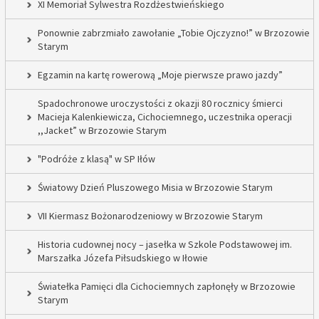
XI Memoriał Sylwestra Rozdżestwieńskiego
Ponownie zabrzmiało zawołanie „Tobie Ojczyzno!” w Brzozowie
Starym
Egzamin na kartę rowerową „Moje pierwsze prawo jazdy”
Spadochronowe uroczystości z okazji 80 rocznicy śmierci
Macieja Kalenkiewicza, Cichociemnego, uczestnika operacji
,,Jacket” w Brzozowie Starym
"Podróże z klasą" w SP Iłów
Światowy Dzień Pluszowego Misia w Brzozowie Starym
VII Kiermasz Bożonarodzeniowy w Brzozowie Starym
Historia cudownej nocy – jasełka w Szkole Podstawowej im.
Marszałka Józefa Piłsudskiego w Iłowie
Światełka Pamięci dla Cichociemnych zapłonęły w Brzozowie
Starym