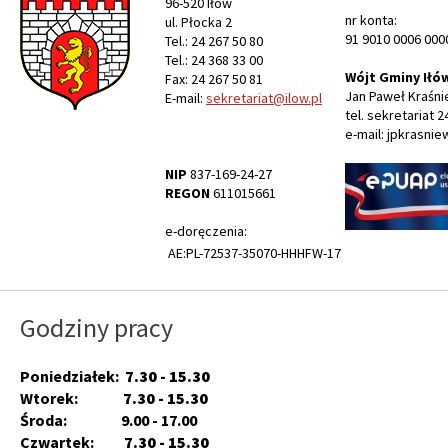
96-520 Iłów
nr konta:
ul. Płocka 2
91 9010 0006 000
Tel.: 24 267 50 80
Tel.: 24 368 33 00
Wójt Gminy Iłó
Fax: 24 267 50 81
Jan Paweł Kraśni
E-mail:
sekretariat@ilow.pl
tel. sekretariat 2
e-mail: jpkrasnie
NIP
837-169-24-27
REGON
611015661
e-doręczenia:
AE:PL-72537-35070-HHHFW-17
Godziny pracy
Poniedziałek:
7.30 - 15.30
Wtorek:
7.30 - 15.30
Środa: 9.00 - 17.00
Czwartek:
7.30 - 15.30