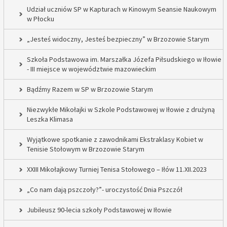
Udział uczniów SP w Kapturach w Kinowym Seansie Naukowym
w Płocku
„Jesteś widoczny, Jesteś bezpieczny” w Brzozowie Starym
Szkoła Podstawowa im. Marszałka Józefa Piłsudskiego w Iłowie
- III miejsce w województwie mazowieckim
Bądźmy Razem w SP w Brzozowie Starym
Niezwykłe Mikołajki w Szkole Podstawowej w Iłowie z drużyną
Leszka Klimasa
Wyjątkowe spotkanie z zawodnikami Ekstraklasy Kobiet w
Tenisie Stołowym w Brzozowie Starym
XXIII Mikołajkowy Turniej Tenisa Stołowego – Iłów 11.XII.2023
„Co nam dają pszczoły?”- uroczystość Dnia Pszczół
Jubileusz 90-lecia szkoły Podstawowej w Iłowie