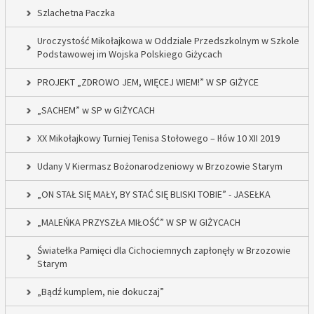
Szlachetna Paczka
Uroczystość Mikołajkowa w Oddziale Przedszkolnym w Szkole
Podstawowej im Wojska Polskiego Giżycach
PROJEKT „ZDROWO JEM, WIĘCEJ WIEM!” W SP GIŻYCE
„SACHEM” w SP w GIŻYCACH
XX Mikołajkowy Turniej Tenisa Stołowego – Iłów 10 XII 2019
Udany V Kiermasz Bożonarodzeniowy w Brzozowie Starym
„ON STAŁ SIĘ MAŁY, BY STAĆ SIĘ BLISKI TOBIE” - JASEŁKA
„MALEŃKA PRZYSZŁA MIŁOŚĆ” W SP W GIŻYCACH
Światełka Pamięci dla Cichociemnych zapłonęły w Brzozowie
Starym
„Bądź kumplem, nie dokuczaj”