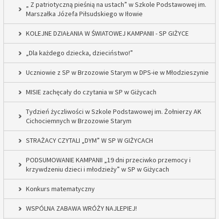
„ Z patriotyczną pieśnią na ustach” w Szkole Podstawowej im.
Marszałka Józefa Piłsudskiego w Iłowie
KOLEJNE DZIAŁANIA W ŚWIATOWEJ KAMPANII - SP GIŻYCE
„Dla każdego dziecka, dzieciństwo!”
Uczniowie z SP w Brzozowie Starym w DPS-ie w Młodzieszynie
MISIE zachęcały do czytania w SP w Giżycach
Tydzień życzliwości w Szkole Podstawowej im. Żołnierzy AK
Cichociemnych w Brzozowie Starym
STRAŻACY CZYTALI „DYM” W SP W GIŻYCACH
PODSUMOWANIE KAMPANII „19 dni przeciwko przemocy i
krzywdzeniu dzieci i młodzieży” w SP w Giżycach
Konkurs matematyczny
WSPÓLNA ZABAWA WRÓŻY NAJLEPIEJ!