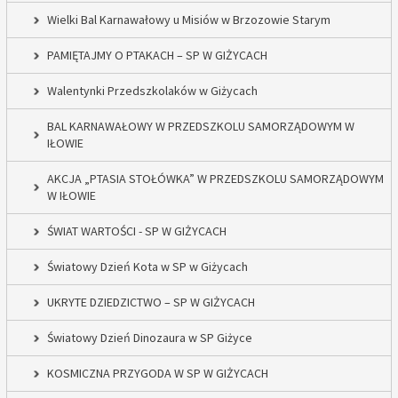
Wielki Bal Karnawałowy u Misiów w Brzozowie Starym
PAMIĘTAJMY O PTAKACH – SP W GIŻYCACH
Walentynki Przedszkolaków w Giżycach
BAL KARNAWAŁOWY W PRZEDSZKOLU SAMORZĄDOWYM W
IŁOWIE
AKCJA „PTASIA STOŁÓWKA” W PRZEDSZKOLU SAMORZĄDOWYM
W IŁOWIE
ŚWIAT WARTOŚCI - SP W GIŻYCACH
Światowy Dzień Kota w SP w Giżycach
UKRYTE DZIEDZICTWO – SP W GIŻYCACH
Światowy Dzień Dinozaura w SP Giżyce
KOSMICZNA PRZYGODA W SP W GIŻYCACH