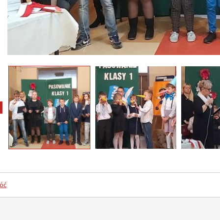
pokaż poprzednie zdjęcia
óć