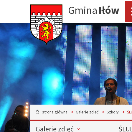
Przejdź do mapy serwisu
Przejdź do wyszukiwarki
Przejdź do głównego
Przejdź do treści
Gmina
Iłów
menu
strona główna
Galerie zdjęć
Szkoły
ŚL
Menu
Galerie zdjęć
ŚLU