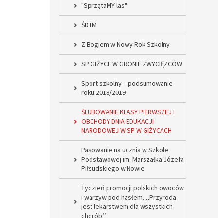
"SprzątaMY las"
ŚDTM
Z Bogiem w Nowy Rok Szkolny
SP GIŻYCE W GRONIE ZWYCIĘZCÓW
Sport szkolny – podsumowanie
roku 2018/2019
ŚLUBOWANIE KLASY PIERWSZEJ I
OBCHODY DNIA EDUKACJI
NARODOWEJ W SP W GIŻYCACH
Pasowanie na ucznia w Szkole
Podstawowej im. Marszałka Józefa
Piłsudskiego w Iłowie
Tydzień promocji polskich owoców
i warzyw pod hasłem. ,,Przyroda
jest lekarstwem dla wszystkich
chorób’’