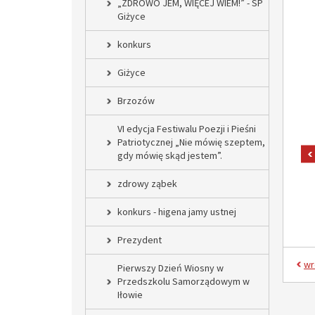
„ZDROWO JEM, WIĘCEJ WIEM!” - SP
Giżyce
konkurs
Giżyce
Brzozów
VI edycja Festiwalu Poezji i Pieśni
Patriotycznej „Nie mówię szeptem,
gdy mówię skąd jestem”.
zdrowy ząbek
konkurs - higena jamy ustnej
Prezydent
wr
Pierwszy Dzień Wiosny w
Przedszkolu Samorządowym w
Iłowie