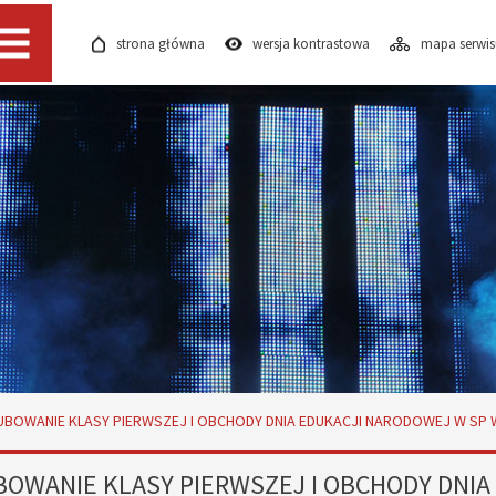
strona główna
wersja kontrastowa
mapa serwi
Menu
UBOWANIE KLASY PIERWSZEJ I OBCHODY DNIA EDUKACJI NARODOWEJ W SP 
BOWANIE KLASY PIERWSZEJ I OBCHODY DNIA