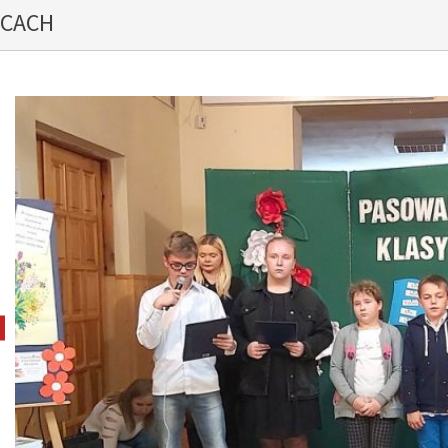
YCACH
pokaż poprzednie zdjęcie