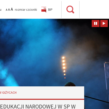
A
A
su
rozmiar czcionki
BIP
A
Wyszukiwarka
POMNIEJSZ
STANDARDOWY
POWIĘKSZ
CZCIONKĘ
ROZMIAR
CZCIONKĘ
W GIŻYCACH
 EDUKACJI NARODOWEJ W SP W