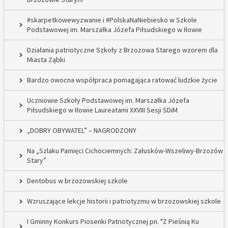
#skarpetkowewyzwanie i #PolskaNaNiebiesko w Szkole
Podstawowej im. Marszałka Józefa Piłsudskiego w Iłowie
Działania patriotyczne Szkoły z Brzozowa Starego wzorem dla
Miasta Ząbki
Bardzo owocna współpraca pomagająca ratować ludzkie życie
Uczniowie Szkoły Podstawowej im. Marszałka Józefa
Piłsudskiego w Iłowie Laureatami XXVIII Sesji SDiM
„DOBRY OBYWATEL” – NAGRODZONY
Na „Szlaku Pamięci Cichociemnych: Załusków-Wszeliwy-Brzozów
Stary”
Dentobus w brzozowskiej szkole
Wzruszające lekcje historii i patriotyzmu w brzozowskiej szkole
I Gminny Konkurs Piosenki Patriotycznej pn. "Z Pieśnią Ku