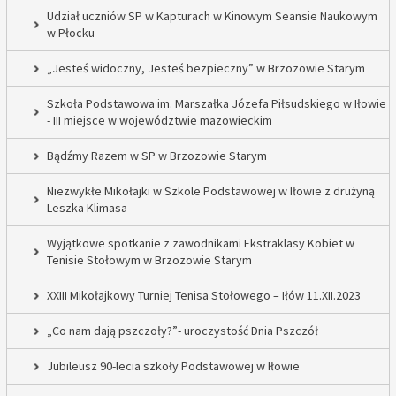
Udział uczniów SP w Kapturach w Kinowym Seansie Naukowym
w Płocku
„Jesteś widoczny, Jesteś bezpieczny” w Brzozowie Starym
Szkoła Podstawowa im. Marszałka Józefa Piłsudskiego w Iłowie
- III miejsce w województwie mazowieckim
Bądźmy Razem w SP w Brzozowie Starym
Niezwykłe Mikołajki w Szkole Podstawowej w Iłowie z drużyną
Leszka Klimasa
Wyjątkowe spotkanie z zawodnikami Ekstraklasy Kobiet w
Tenisie Stołowym w Brzozowie Starym
XXIII Mikołajkowy Turniej Tenisa Stołowego – Iłów 11.XII.2023
„Co nam dają pszczoły?”- uroczystość Dnia Pszczół
Jubileusz 90-lecia szkoły Podstawowej w Iłowie