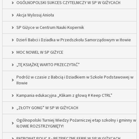
OGÓLNOPOLSKI SUKCES CZYTELNICZY W SP W GIŻYCACH
Akcja Wylosuj Anioła
SP Giżyce w Centrum Nauki Kopernik
Dzień Babci i Dziadka w Przedszkolu Samorządowym w Iłowie
MOC NOWEL W SP GIŻYCE
„TĘ KSIĄŻKĘ WARTO PRZECZYTAĆ”
Podróż w czasie z Babcią i Dziadkiem w Szkole Podstawowej w
Iłowie
Kampania edukacyjna „Klikam z głową # Keep CTRL”
„ZŁOTY GONG” W SP W GIŻYCACH
Ogólnopolski Turniej Wiedzy Pożarniczej etap szkolny i gminny w
IŁOWIE ROZSTRZYGNIĘTY!
PATRONAT POLICJI - BEZPIECZNE FERIE W SP W GIŻYCACH