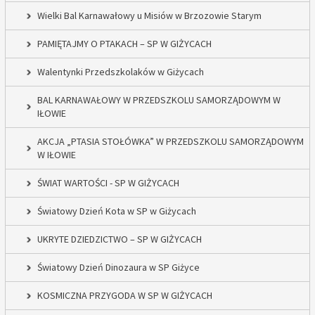
Wielki Bal Karnawałowy u Misiów w Brzozowie Starym
PAMIĘTAJMY O PTAKACH – SP W GIŻYCACH
Walentynki Przedszkolaków w Giżycach
BAL KARNAWAŁOWY W PRZEDSZKOLU SAMORZĄDOWYM W
IŁOWIE
AKCJA „PTASIA STOŁÓWKA” W PRZEDSZKOLU SAMORZĄDOWYM
W IŁOWIE
ŚWIAT WARTOŚCI - SP W GIŻYCACH
Światowy Dzień Kota w SP w Giżycach
UKRYTE DZIEDZICTWO – SP W GIŻYCACH
Światowy Dzień Dinozaura w SP Giżyce
KOSMICZNA PRZYGODA W SP W GIŻYCACH