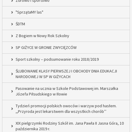
Zdrowo i sportowo
"SprzątaMY las"
ŚDTM
Z Bogiem w Nowy Rok Szkolny
SP GIŻYCE W GRONIE ZWYCIĘZCÓW
Sport szkolny – podsumowanie roku 2018/2019
ŚLUBOWANIE KLASY PIERWSZEJ I OBCHODY DNIA EDUKACJI
NARODOWEJ W SP W GIŻYCACH
Pasowanie na ucznia w Szkole Podstawowej im. Marszałka
Józefa Piłsudskiego w Iłowie
Tydzień promocji polskich owoców i warzyw pod hasłem.
,,Przyroda jest lekarstwem dla wszystkich chorób’’
XIX pielgrzymki Rodziny Szkół im. Jana Pawła II Jasna Góra, 10
października 2019 r.