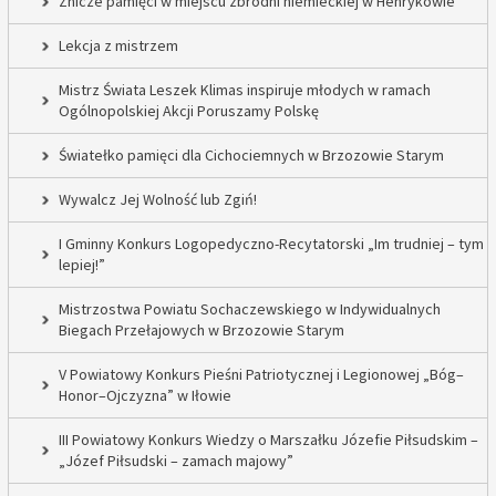
Znicze pamięci w miejscu zbrodni niemieckiej w Henrykowie
Lekcja z mistrzem
Mistrz Świata Leszek Klimas inspiruje młodych w ramach
Ogólnopolskiej Akcji Poruszamy Polskę
Światełko pamięci dla Cichociemnych w Brzozowie Starym
Wywalcz Jej Wolność lub Zgiń!
I Gminny Konkurs Logopedyczno-Recytatorski „Im trudniej – tym
lepiej!”
Mistrzostwa Powiatu Sochaczewskiego w Indywidualnych
Biegach Przełajowych w Brzozowie Starym
V Powiatowy Konkurs Pieśni Patriotycznej i Legionowej „Bóg–
Honor–Ojczyzna” w Iłowie
III Powiatowy Konkurs Wiedzy o Marszałku Józefie Piłsudskim –
„Józef Piłsudski – zamach majowy”