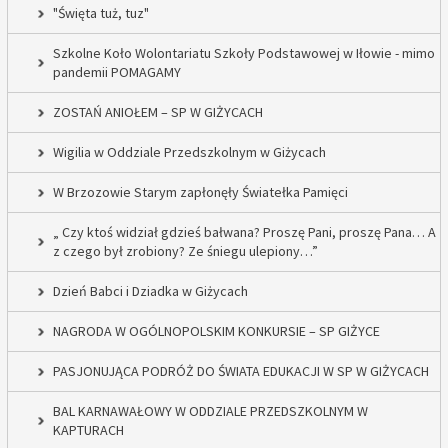
"Święta tuż, tuz"
Szkolne Koło Wolontariatu Szkoły Podstawowej w Iłowie - mimo
pandemii POMAGAMY
ZOSTAŃ ANIOŁEM – SP W GIŻYCACH
Wigilia w Oddziale Przedszkolnym w Giżycach
W Brzozowie Starym zapłonęły Światełka Pamięci
„ Czy ktoś widział gdzieś bałwana? Proszę Pani, proszę Pana… A
z czego był zrobiony? Ze śniegu ulepiony…”
Dzień Babci i Dziadka w Giżycach
NAGRODA W OGÓLNOPOLSKIM KONKURSIE – SP GIŻYCE
PASJONUJĄCA PODRÓŻ DO ŚWIATA EDUKACJI W SP W GIŻYCACH
BAL KARNAWAŁOWY W ODDZIALE PRZEDSZKOLNYM W
KAPTURACH