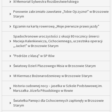
XI Memoriał Sylwestra Rozdżestwieńskiego
Ponownie zabrzmiało zawołanie „Tobie Ojczyzno!” w Brzozowie
Starym
Egzamin na kartę rowerową „Moje pierwsze prawo jazdy”
Spadochronowe uroczystości z okazji 80 rocznicy śmierci
Macieja Kalenkiewicza, Cichociemnego, uczestnika operacji
,,Jacket” w Brzozowie Starym
"Podróże z klasą" w SP Iłów
Światowy Dzień Pluszowego Misia w Brzozowie Starym
VII Kiermasz Bożonarodzeniowy w Brzozowie Starym
Historia cudownej nocy – jasełka w Szkole Podstawowej im.
Marszałka Józefa Piłsudskiego w Iłowie
Światełka Pamięci dla Cichociemnych zapłonęły w Brzozowie
Starym