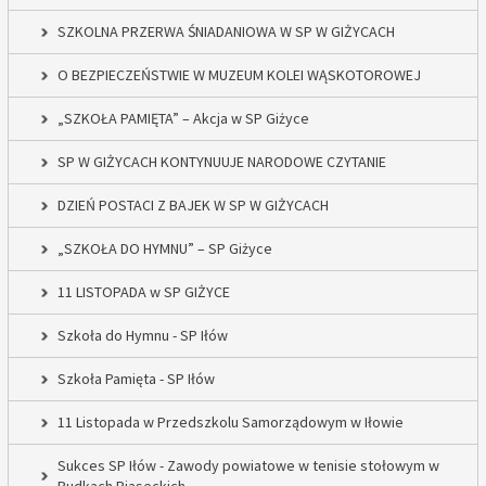
SZKOLNA PRZERWA ŚNIADANIOWA W SP W GIŻYCACH
O BEZPIECZEŃSTWIE W MUZEUM KOLEI WĄSKOTOROWEJ
„SZKOŁA PAMIĘTA” – Akcja w SP Giżyce
SP W GIŻYCACH KONTYNUUJE NARODOWE CZYTANIE
DZIEŃ POSTACI Z BAJEK W SP W GIŻYCACH
„SZKOŁA DO HYMNU” – SP Giżyce
11 LISTOPADA w SP GIŻYCE
Szkoła do Hymnu - SP Iłów
Szkoła Pamięta - SP Iłów
11 Listopada w Przedszkolu Samorządowym w Iłowie
Sukces SP Iłów - Zawody powiatowe w tenisie stołowym w