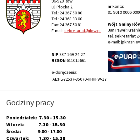
96-520 Iłów
nr konta:
ul. Płocka 2
91 9010 0006 000
Tel.: 24 267 50 80
Tel.: 24 368 33 00
Wójt Gminy Iłó
Fax: 24 267 50 81
Jan Paweł Kraśni
E-mail:
sekretariat@ilow.pl
tel. sekretariat 2
e-mail: jpkrasnie
NIP
837-169-24-27
REGON
611015661
e-doręczenia:
AE:PL-72537-35070-HHHFW-17
Godziny pracy
Poniedziałek:
7.30 - 15.30
Wtorek:
7.30 - 15.30
Środa: 9.00 - 17.00
Czwartek:
7.30 - 15.30