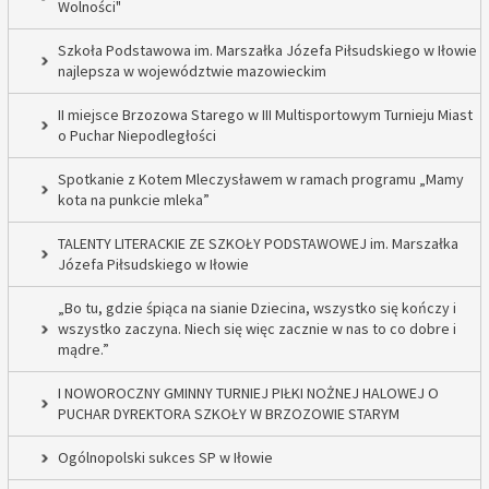
Wolności"
Szkoła Podstawowa im. Marszałka Józefa Piłsudskiego w Iłowie
najlepsza w województwie mazowieckim
II miejsce Brzozowa Starego w III Multisportowym Turnieju Miast
o Puchar Niepodległości
Spotkanie z Kotem Mleczysławem w ramach programu „Mamy
kota na punkcie mleka”
TALENTY LITERACKIE ZE SZKOŁY PODSTAWOWEJ im. Marszałka
Józefa Piłsudskiego w Iłowie
„Bo tu, gdzie śpiąca na sianie Dziecina, wszystko się kończy i
wszystko zaczyna. Niech się więc zacznie w nas to co dobre i
mądre.”
I NOWOROCZNY GMINNY TURNIEJ PIŁKI NOŻNEJ HALOWEJ O
PUCHAR DYREKTORA SZKOŁY W BRZOZOWIE STARYM
Ogólnopolski sukces SP w Iłowie