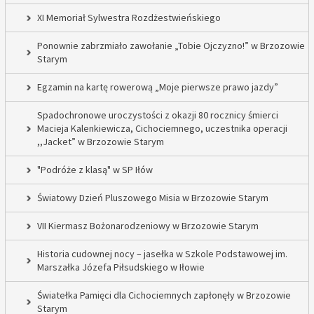
XI Memoriał Sylwestra Rozdżestwieńskiego
Ponownie zabrzmiało zawołanie „Tobie Ojczyzno!” w Brzozowie
Starym
Egzamin na kartę rowerową „Moje pierwsze prawo jazdy”
Spadochronowe uroczystości z okazji 80 rocznicy śmierci
Macieja Kalenkiewicza, Cichociemnego, uczestnika operacji
,,Jacket” w Brzozowie Starym
"Podróże z klasą" w SP Iłów
Światowy Dzień Pluszowego Misia w Brzozowie Starym
VII Kiermasz Bożonarodzeniowy w Brzozowie Starym
Historia cudownej nocy – jasełka w Szkole Podstawowej im.
Marszałka Józefa Piłsudskiego w Iłowie
Światełka Pamięci dla Cichociemnych zapłonęły w Brzozowie
Starym