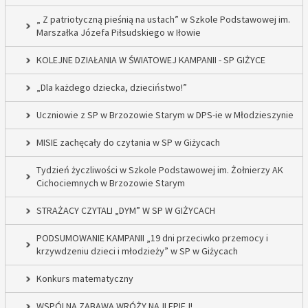
„ Z patriotyczną pieśnią na ustach” w Szkole Podstawowej im.
Marszałka Józefa Piłsudskiego w Iłowie
KOLEJNE DZIAŁANIA W ŚWIATOWEJ KAMPANII - SP GIŻYCE
„Dla każdego dziecka, dzieciństwo!”
Uczniowie z SP w Brzozowie Starym w DPS-ie w Młodzieszynie
MISIE zachęcały do czytania w SP w Giżycach
Tydzień życzliwości w Szkole Podstawowej im. Żołnierzy AK
Cichociemnych w Brzozowie Starym
STRAŻACY CZYTALI „DYM” W SP W GIŻYCACH
PODSUMOWANIE KAMPANII „19 dni przeciwko przemocy i
krzywdzeniu dzieci i młodzieży” w SP w Giżycach
Konkurs matematyczny
WSPÓLNA ZABAWA WRÓŻY NAJLEPIEJ!