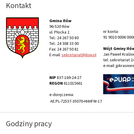
Kontakt
Gmina Iłów
96-520 Iłów
nr konta:
ul. Płocka 2
91 9010 0006 000
Tel.: 24 267 50 80
Tel.: 24 368 33 00
Wójt Gminy Iłó
Fax: 24 267 50 81
Jan Paweł Kraśni
E-mail:
sekretariat@ilow.pl
tel. sekretariat 2
e-mail: jpkrasnie
NIP
837-169-24-27
REGON
611015661
e-doręczenia:
AE:PL-72537-35070-HHHFW-17
Godziny pracy