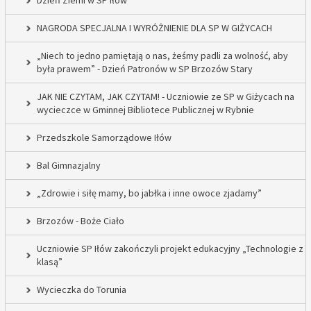
Dzień Ziemi w SP Iłów
NAGRODA SPECJALNA I WYRÓŻNIENIE DLA SP W GIŻYCACH
„Niech to jedno pamiętają o nas, żeśmy padli za wolność, aby
była prawem” - Dzień Patronów w SP Brzozów Stary
JAK NIE CZYTAM, JAK CZYTAM! - Uczniowie ze SP w Giżycach na
wycieczce w Gminnej Bibliotece Publicznej w Rybnie
Przedszkole Samorządowe Iłów
Bal Gimnazjalny
„Zdrowie i siłę mamy, bo jabłka i inne owoce zjadamy”
Brzozów - Boże Ciało
Uczniowie SP Iłów zakończyli projekt edukacyjny „Technologie z
klasą”
Wycieczka do Torunia