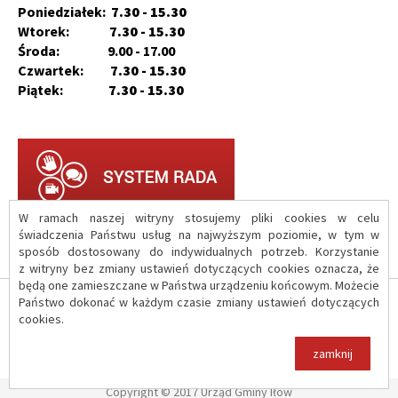
Poniedziałek:
7.30 - 15.30
Wtorek:
7.30 - 15.30
Środa: 9.00 - 17.00
Czwartek:
7.30 - 15.30
Piątek:
7.30 - 15.30
W ramach naszej witryny stosujemy pliki cookies w celu
świadczenia Państwu usług na najwyższym poziomie, w tym w
sposób dostosowany do indywidualnych potrzeb. Korzystanie
z witryny bez zmiany ustawień dotyczących cookies oznacza, że
będą one zamieszczane w Państwa urządzeniu końcowym. Możecie
Państwo dokonać w każdym czasie zmiany ustawień dotyczących
O serwisie
cookies.
Polityka prywatności
zamknij
Copyright © 2017 Urząd Gminy Iłów