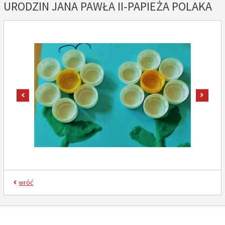
URODZIN JANA PAWŁA II-PAPIEŻA POLAKA
pokaż poprzednie zdjęcie
pokaż
wróć