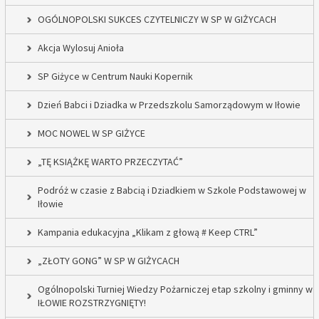
OGÓLNOPOLSKI SUKCES CZYTELNICZY W SP W GIŻYCACH
Akcja Wylosuj Anioła
SP Giżyce w Centrum Nauki Kopernik
Dzień Babci i Dziadka w Przedszkolu Samorządowym w Iłowie
MOC NOWEL W SP GIŻYCE
„TĘ KSIĄŻKĘ WARTO PRZECZYTAĆ”
Podróż w czasie z Babcią i Dziadkiem w Szkole Podstawowej w
Iłowie
Kampania edukacyjna „Klikam z głową # Keep CTRL”
„ZŁOTY GONG” W SP W GIŻYCACH
Ogólnopolski Turniej Wiedzy Pożarniczej etap szkolny i gminny w
IŁOWIE ROZSTRZYGNIĘTY!