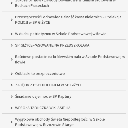
Sukces SP Iłów - Zawody powiatowe w tenisie stołowym w
Budkach Piaseckich
Przestępczość i odpowiedzialność karna nieletnich – Prelekcja
POLICJI w SP GIŻYCE
W duchu patriotyzmu w Szkole Podstawowej w Iłowie
SP GIŻYCE-PASOWANIE NA PRZEDSZKOLAKA
Baśniowe postacie na królewskim balu w Szkole Podstawowej w
Iłowie
Odblaski to bezpieczeństwo
ZAJĘCIA Z PSYCHOLOGIEM W SP GIŻYCE
Śniadanie daje moc w SP Kaptury
WESOŁA TABLICZKA W KLASIE IIIA
Wyjątkowe obchody Święta Niepodległości w Szkole
Podstawowej w Brzozowie Starym