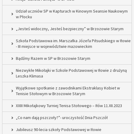
Udział uczniów SP w Kapturach w Kinowym Seansie Naukowym
w Płocku
„Jesteś widoczny, Jesteś bezpieczny” w Brzozowie Starym
Szkoła Podstawowa im. Marszałka Józefa Piłsudskiego w Iłowie
- III miejsce w województwie mazowieckim
Bądźmy Razem w SP w Brzozowie Starym
Niezwykłe Mikołajki w Szkole Podstawowej w Iłowie z drużyną
Leszka Klimasa
Wyjątkowe spotkanie z zawodnikami Ekstraklasy Kobiet w
Tenisie Stołowym w Brzozowie Starym
XXIII Mikołajkowy Turniej Tenisa Stołowego – Iłów 11.XII.2023
„Co nam dają pszczoły?”- uroczystość Dnia Pszczół
Jubileusz 90-lecia szkoły Podstawowej w Iłowie