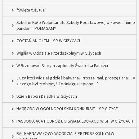
"Święta tuż, tuz"
Szkolne Koło Wolontariatu Szkoły Podstawowej w Iłowie - mimo
pandemii POMAGAMY
ZOSTAŃ ANIOŁEM – SP W GIŻYCACH
Wigilia w Oddziale Przedszkolnym w Giżycach
W Brzozowie Starym zapłonęły Światełka Pamięci
„ Czy ktoś widział gdzieś bałwana? Proszę Pani, proszę Pana… A
z czego był zrobiony? Ze śniegu ulepiony…”
Dzień Babci i Dziadka w Giżycach
NAGRODA W OGÓLNOPOLSKIM KONKURSIE – SP GIŻYCE
PASJONUJĄCA PODRÓŻ DO ŚWIATA EDUKACJI W SP W GIŻYCACH
BAL KARNAWAŁOWY W ODDZIALE PRZEDSZKOLNYM W