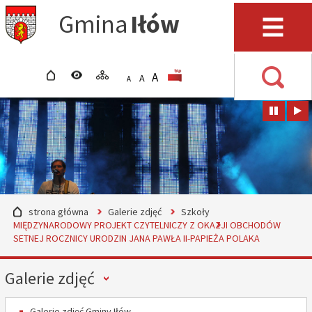
Przejdź do mapy serwisu
Przejdź do wyszukiwarki
Przejdź do głównego
Przejdź do treści
Gmina
Iłów
menu
Menu
strona główna
wersja kontrastowa
mapa serwisu
POWIĘKSZ CZCIONKĘ
rozmiar czcionki
BIP
A
STANDARDOWY ROZMIAR
A
POMNIEJSZ CZCIONKĘ
A
Wyszuki
strona główna
Galerie zdjęć
Szkoły
MIĘDZYNARODOWY PROJEKT CZYTELNICZY Z OKAZJI OBCHODÓW
SETNEJ ROCZNICY URODZIN JANA PAWŁA II-PAPIEŻA POLAKA
Menu
Galerie zdjęć
Galerie zdjęć Gminy Iłów