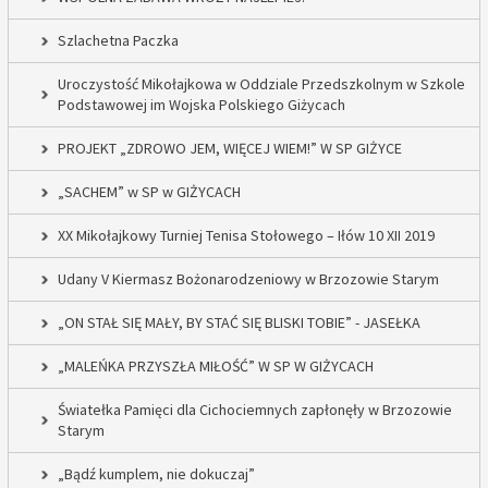
Szlachetna Paczka
Uroczystość Mikołajkowa w Oddziale Przedszkolnym w Szkole
Podstawowej im Wojska Polskiego Giżycach
PROJEKT „ZDROWO JEM, WIĘCEJ WIEM!” W SP GIŻYCE
„SACHEM” w SP w GIŻYCACH
XX Mikołajkowy Turniej Tenisa Stołowego – Iłów 10 XII 2019
Udany V Kiermasz Bożonarodzeniowy w Brzozowie Starym
„ON STAŁ SIĘ MAŁY, BY STAĆ SIĘ BLISKI TOBIE” - JASEŁKA
„MALEŃKA PRZYSZŁA MIŁOŚĆ” W SP W GIŻYCACH
Światełka Pamięci dla Cichociemnych zapłonęły w Brzozowie
Starym
„Bądź kumplem, nie dokuczaj”