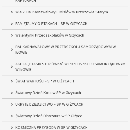
KAPTURACH
Wielki Bal Karnawałowy u Misiów w Brzozowie Starym
PAMIĘTAJMY O PTAKACH – SP W GIŻYCACH
Walentynki Przedszkolaków w Giżycach
BAL KARNAWAŁOWY W PRZEDSZKOLU SAMORZĄDOWYM W
IŁOWIE
AKCJA „PTASIA STOŁÓWKA” W PRZEDSZKOLU SAMORZĄDOWYM
W IŁOWIE
ŚWIAT WARTOŚCI - SP W GIŻYCACH
Światowy Dzień Kota w SP w Giżycach
UKRYTE DZIEDZICTWO – SP W GIŻYCACH
Światowy Dzień Dinozaura w SP Giżyce
KOSMICZNA PRZYGODA W SP W GIŻYCACH