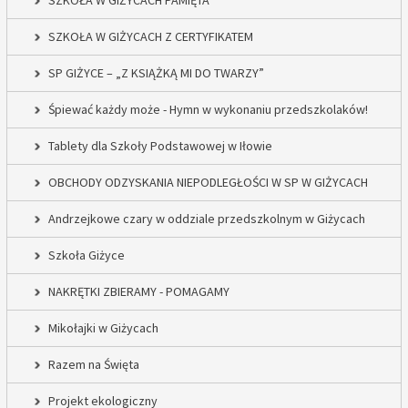
SZKOŁA W GIŻYCACH PAMIĘTA
SZKOŁA W GIŻYCACH Z CERTYFIKATEM
SP GIŻYCE – „Z KSIĄŻKĄ MI DO TWARZY”
Śpiewać każdy może - Hymn w wykonaniu przedszkolaków!
Tablety dla Szkoły Podstawowej w Iłowie
OBCHODY ODZYSKANIA NIEPODLEGŁOŚCI W SP W GIŻYCACH
Andrzejkowe czary w oddziale przedszkolnym w Giżycach
Szkoła Giżyce
NAKRĘTKI ZBIERAMY - POMAGAMY
Mikołajki w Giżycach
Razem na Święta
Projekt ekologiczny