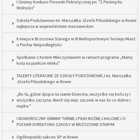
I Gminny Konkurs Piosenki Patriotycznej pn. "Z Pieśnią Ku
Wolności"
Szkoła Podstawowa im. Marszałka Józefa Piłsudskiego w Iłowie
najlepsza w województwie mazowieckim
II miejsce Brzozowa Starego w III Multisportowym Turnieju Miast
o Puchar Niepodległości
Spotkanie z Kotem Mleczysławem w ramach programu „Mamy
kota na punkcie mleka”
TALENTY LITERACKIE ZE SZKOŁY PODSTAWOWEJ im. Marszałka
Józefa Piłsudskiego w Iłowie
„Bo tu, gdzie śpiąca na sianie Dziecina, wszystko się kończy i
wszystko zaczyna. Niech się więc zacznie w nas to co dobre i
mądre.”
I NOWOROCZNY GMINNY TURNIEJ PIŁKI NOŻNEJ HALOWEJ O
PUCHAR DYREKTORA SZKOŁY W BRZOZOWIE STARYM
Ogólnopolski sukces SP w Iłowie