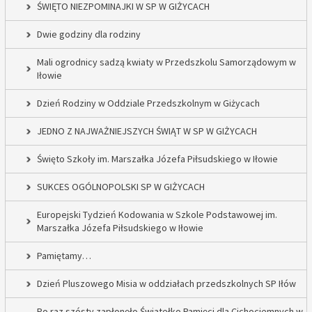
ŚWIĘTO NIEZPOMINAJKI W SP W GIŻYCACH
Dwie godziny dla rodziny
Mali ogrodnicy sadzą kwiaty w Przedszkolu Samorządowym w
Iłowie
Dzień Rodziny w Oddziale Przedszkolnym w Giżycach
JEDNO Z NAJWAŻNIEJSZYCH ŚWIĄT W SP W GIŻYCACH
Święto Szkoły im. Marszałka Józefa Piłsudskiego w Iłowie
SUKCES OGÓLNOPOLSKI SP W GIŻYCACH
Europejski Tydzień Kodowania w Szkole Podstawowej im.
Marszałka Józefa Piłsudskiego w Iłowie
Pamiętamy…
Dzień Pluszowego Misia w oddziałach przedszkolnych SP Iłów
Po raz szósty zapłonęło Światełko Pamięci dla Cichociemnych w