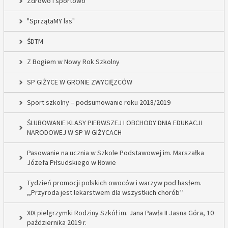
Zdrowo i sportowo
"SprzątaMY las"
ŚDTM
Z Bogiem w Nowy Rok Szkolny
SP GIŻYCE W GRONIE ZWYCIĘZCÓW
Sport szkolny – podsumowanie roku 2018/2019
ŚLUBOWANIE KLASY PIERWSZEJ I OBCHODY DNIA EDUKACJI
NARODOWEJ W SP W GIŻYCACH
Pasowanie na ucznia w Szkole Podstawowej im. Marszałka
Józefa Piłsudskiego w Iłowie
Tydzień promocji polskich owoców i warzyw pod hasłem.
,,Przyroda jest lekarstwem dla wszystkich chorób’’
XIX pielgrzymki Rodziny Szkół im. Jana Pawła II Jasna Góra, 10
października 2019 r.