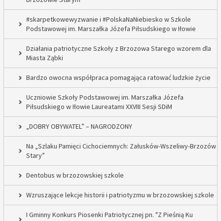
#skarpetkowewyzwanie i #PolskaNaNiebiesko w Szkole
Podstawowej im. Marszałka Józefa Piłsudskiego w Iłowie
Działania patriotyczne Szkoły z Brzozowa Starego wzorem dla
Miasta Ząbki
Bardzo owocna współpraca pomagająca ratować ludzkie życie
Uczniowie Szkoły Podstawowej im. Marszałka Józefa
Piłsudskiego w Iłowie Laureatami XXVIII Sesji SDiM
„DOBRY OBYWATEL” – NAGRODZONY
Na „Szlaku Pamięci Cichociemnych: Załusków-Wszeliwy-Brzozów
Stary”
Dentobus w brzozowskiej szkole
Wzruszające lekcje historii i patriotyzmu w brzozowskiej szkole
I Gminny Konkurs Piosenki Patriotycznej pn. "Z Pieśnią Ku