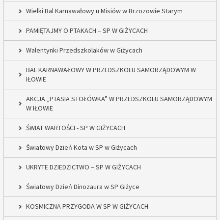
Wielki Bal Karnawałowy u Misiów w Brzozowie Starym
PAMIĘTAJMY O PTAKACH – SP W GIŻYCACH
Walentynki Przedszkolaków w Giżycach
BAL KARNAWAŁOWY W PRZEDSZKOLU SAMORZĄDOWYM W
IŁOWIE
AKCJA „PTASIA STOŁÓWKA” W PRZEDSZKOLU SAMORZĄDOWYM
W IŁOWIE
ŚWIAT WARTOŚCI - SP W GIŻYCACH
Światowy Dzień Kota w SP w Giżycach
UKRYTE DZIEDZICTWO – SP W GIŻYCACH
Światowy Dzień Dinozaura w SP Giżyce
KOSMICZNA PRZYGODA W SP W GIŻYCACH