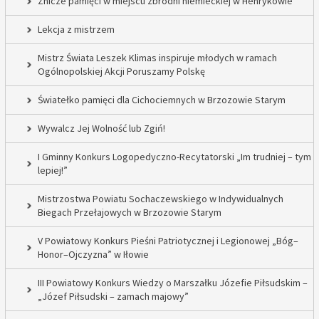
Znicze pamięci w miejscu zbrodni niemieckiej w Henrykowie
Lekcja z mistrzem
Mistrz Świata Leszek Klimas inspiruje młodych w ramach
Ogólnopolskiej Akcji Poruszamy Polskę
Światełko pamięci dla Cichociemnych w Brzozowie Starym
Wywalcz Jej Wolność lub Zgiń!
I Gminny Konkurs Logopedyczno-Recytatorski „Im trudniej – tym
lepiej!”
Mistrzostwa Powiatu Sochaczewskiego w Indywidualnych
Biegach Przełajowych w Brzozowie Starym
V Powiatowy Konkurs Pieśni Patriotycznej i Legionowej „Bóg–
Honor–Ojczyzna” w Iłowie
III Powiatowy Konkurs Wiedzy o Marszałku Józefie Piłsudskim –
„Józef Piłsudski – zamach majowy”