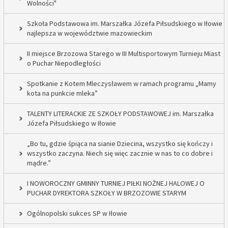
Wolności"
Szkoła Podstawowa im. Marszałka Józefa Piłsudskiego w Iłowie
najlepsza w województwie mazowieckim
II miejsce Brzozowa Starego w III Multisportowym Turnieju Miast
o Puchar Niepodległości
Spotkanie z Kotem Mleczysławem w ramach programu „Mamy
kota na punkcie mleka”
TALENTY LITERACKIE ZE SZKOŁY PODSTAWOWEJ im. Marszałka
Józefa Piłsudskiego w Iłowie
„Bo tu, gdzie śpiąca na sianie Dziecina, wszystko się kończy i
wszystko zaczyna. Niech się więc zacznie w nas to co dobre i
mądre.”
I NOWOROCZNY GMINNY TURNIEJ PIŁKI NOŻNEJ HALOWEJ O
PUCHAR DYREKTORA SZKOŁY W BRZOZOWIE STARYM
Ogólnopolski sukces SP w Iłowie