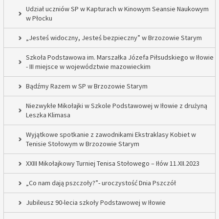
Udział uczniów SP w Kapturach w Kinowym Seansie Naukowym
w Płocku
„Jesteś widoczny, Jesteś bezpieczny” w Brzozowie Starym
Szkoła Podstawowa im. Marszałka Józefa Piłsudskiego w Iłowie
- III miejsce w województwie mazowieckim
Bądźmy Razem w SP w Brzozowie Starym
Niezwykłe Mikołajki w Szkole Podstawowej w Iłowie z drużyną
Leszka Klimasa
Wyjątkowe spotkanie z zawodnikami Ekstraklasy Kobiet w
Tenisie Stołowym w Brzozowie Starym
XXIII Mikołajkowy Turniej Tenisa Stołowego – Iłów 11.XII.2023
„Co nam dają pszczoły?”- uroczystość Dnia Pszczół
Jubileusz 90-lecia szkoły Podstawowej w Iłowie