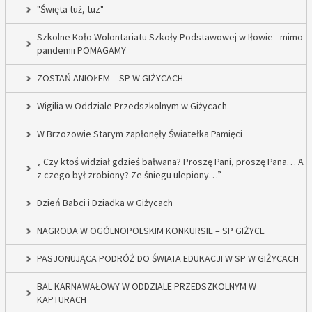
"Święta tuż, tuz"
Szkolne Koło Wolontariatu Szkoły Podstawowej w Iłowie - mimo
pandemii POMAGAMY
ZOSTAŃ ANIOŁEM – SP W GIŻYCACH
Wigilia w Oddziale Przedszkolnym w Giżycach
W Brzozowie Starym zapłonęły Światełka Pamięci
„ Czy ktoś widział gdzieś bałwana? Proszę Pani, proszę Pana… A
z czego był zrobiony? Ze śniegu ulepiony…”
Dzień Babci i Dziadka w Giżycach
NAGRODA W OGÓLNOPOLSKIM KONKURSIE – SP GIŻYCE
PASJONUJĄCA PODRÓŻ DO ŚWIATA EDUKACJI W SP W GIŻYCACH
BAL KARNAWAŁOWY W ODDZIALE PRZEDSZKOLNYM W
KAPTURACH