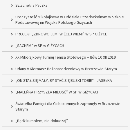
Szlachetna Paczka
Uroczystość Mikołajkowa w Oddziale Przedszkolnym w Szkole
Podstawowej im Wojska Polskiego Giżycach
PROJEKT „ZDROWO JEM, WIĘCEJ WIEM!” W SP GIŻYCE
„SACHEM” w SP w GIŻYCACH
XX Mikołajkowy Turniej Tenisa Stołowego – Iłów 10 XII 2019
Udany V Kiermasz Bożonarodzeniowy w Brzozowie Starym
„ON STAŁ SIĘ MAŁY, BY STAĆ SIĘ BLISKI TOBIE” - JASEŁKA
„MALEŃKA PRZYSZŁA MIŁOŚĆ” W SP W GIŻYCACH
Światełka Pamięci dla Cichociemnych zapłonęły w Brzozowie
Starym
„Bądź kumplem, nie dokuczaj”