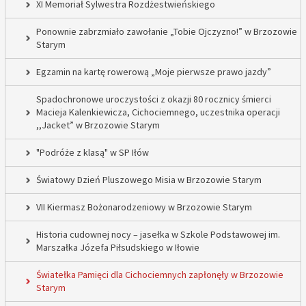
XI Memoriał Sylwestra Rozdżestwieńskiego
Ponownie zabrzmiało zawołanie „Tobie Ojczyzno!” w Brzozowie
Starym
Egzamin na kartę rowerową „Moje pierwsze prawo jazdy”
Spadochronowe uroczystości z okazji 80 rocznicy śmierci
Macieja Kalenkiewicza, Cichociemnego, uczestnika operacji
,,Jacket” w Brzozowie Starym
"Podróże z klasą" w SP Iłów
Światowy Dzień Pluszowego Misia w Brzozowie Starym
VII Kiermasz Bożonarodzeniowy w Brzozowie Starym
Historia cudownej nocy – jasełka w Szkole Podstawowej im.
Marszałka Józefa Piłsudskiego w Iłowie
Światełka Pamięci dla Cichociemnych zapłonęły w Brzozowie
Starym