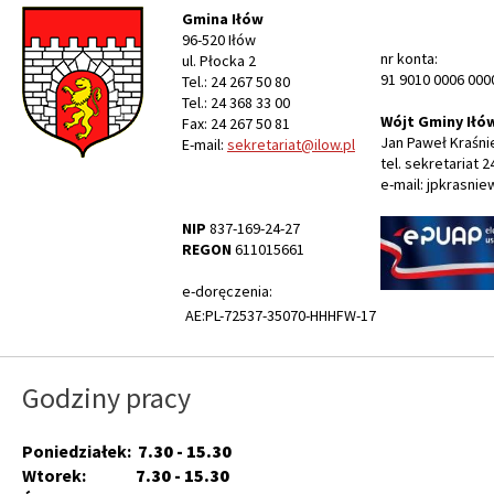
Gmina Iłów
96-520 Iłów
nr konta:
ul. Płocka 2
91 9010 0006 000
Tel.: 24 267 50 80
Tel.: 24 368 33 00
Wójt Gminy Iłó
Fax: 24 267 50 81
Jan Paweł Kraśni
E-mail:
sekretariat@ilow.pl
tel. sekretariat 2
e-mail: jpkrasnie
NIP
837-169-24-27
REGON
611015661
e-doręczenia:
AE:PL-72537-35070-HHHFW-17
Godziny pracy
Poniedziałek:
7.30 - 15.30
Wtorek:
7.30 - 15.30