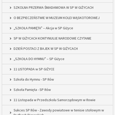
SZKOLNA PRZERWA ŚNIADANIOWA W SP W GIŻYCACH
O BEZPIECZEŃSTWIE W MUZEUM KOLEI WĄSKOTOROWEJ
„SZKOŁA PAMIĘTA” – Akcja w SP Giżyce
SP W GIŻYCACH KONTYNUUJE NARODOWE CZYTANIE
DZIEŃ POSTACI Z BAJEK W SP W GIŻYCACH
„SZKOŁA DO HYMNU” – SP Giżyce
11 LISTOPADA w SP GIŻYCE
Szkoła do Hymnu - SP Iłów
Szkoła Pamięta - SP Iłów
11 Listopada w Przedszkolu Samorządowym w Iłowie
Sukces SP Iłów - Zawody powiatowe w tenisie stołowym w