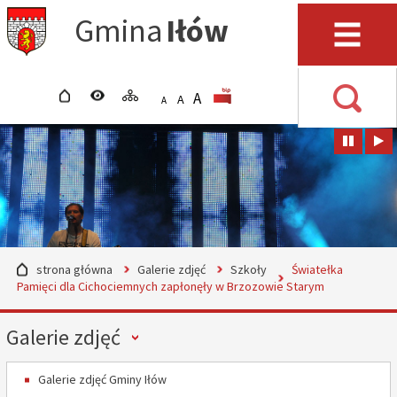
Przejdź do mapy serwisu
Przejdź do wyszukiwarki
Przejdź do głównego
Przejdź do treści
Gmina
Iłów
menu
Menu
strona główna
wersja kontrastowa
mapa serwisu
POWIĘKSZ CZCIONKĘ
rozmiar czcionki
BIP
A
STANDARDOWY ROZMIAR
A
POMNIEJSZ CZCIONKĘ
A
Wyszuki
strona główna
Galerie zdjęć
Szkoły
Światełka
Pamięci dla Cichociemnych zapłonęły w Brzozowie Starym
Menu
Galerie zdjęć
Galerie zdjęć Gminy Iłów