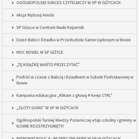
OGÓLNOPOLSKI SUKCES CZYTELNICZY W SP W GIŻYCACH
Akcja Wylosuj Anioła
SP Giżyce w Centrum Nauki Kopernik
Dzień Babci i Dziadka w Przedszkolu Samorządowym w Iłowie
MOC NOWEL W SP GIŻYCE
„TĘ KSIĄŻKĘ WARTO PRZECZYTAĆ”
Podróż w czasie z Babcią i Dziadkiem w Szkole Podstawowej w
Iłowie
Kampania edukacyjna „Klikam z głową # Keep CTRL”
„ZŁOTY GONG” W SP W GIŻYCACH
Ogólnopolski Turniej Wiedzy Pożarniczej etap szkolny i gminny w
IŁOWIE ROZSTRZYGNIĘTY!
PATRONAT POLICJI - BEZPIECZNE FERIE W SP W GIŻYCACH