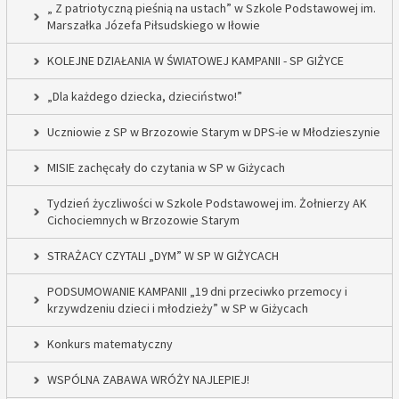
„ Z patriotyczną pieśnią na ustach” w Szkole Podstawowej im.
Marszałka Józefa Piłsudskiego w Iłowie
KOLEJNE DZIAŁANIA W ŚWIATOWEJ KAMPANII - SP GIŻYCE
„Dla każdego dziecka, dzieciństwo!”
Uczniowie z SP w Brzozowie Starym w DPS-ie w Młodzieszynie
MISIE zachęcały do czytania w SP w Giżycach
Tydzień życzliwości w Szkole Podstawowej im. Żołnierzy AK
Cichociemnych w Brzozowie Starym
STRAŻACY CZYTALI „DYM” W SP W GIŻYCACH
PODSUMOWANIE KAMPANII „19 dni przeciwko przemocy i
krzywdzeniu dzieci i młodzieży” w SP w Giżycach
Konkurs matematyczny
WSPÓLNA ZABAWA WRÓŻY NAJLEPIEJ!