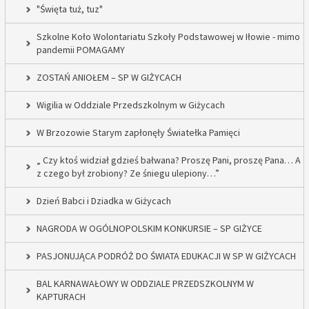
"Święta tuż, tuz"
Szkolne Koło Wolontariatu Szkoły Podstawowej w Iłowie - mimo
pandemii POMAGAMY
ZOSTAŃ ANIOŁEM – SP W GIŻYCACH
Wigilia w Oddziale Przedszkolnym w Giżycach
W Brzozowie Starym zapłonęły Światełka Pamięci
„ Czy ktoś widział gdzieś bałwana? Proszę Pani, proszę Pana… A
z czego był zrobiony? Ze śniegu ulepiony…”
Dzień Babci i Dziadka w Giżycach
NAGRODA W OGÓLNOPOLSKIM KONKURSIE – SP GIŻYCE
PASJONUJĄCA PODRÓŻ DO ŚWIATA EDUKACJI W SP W GIŻYCACH
BAL KARNAWAŁOWY W ODDZIALE PRZEDSZKOLNYM W
KAPTURACH