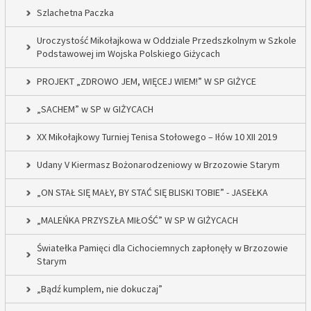
Szlachetna Paczka
Uroczystość Mikołajkowa w Oddziale Przedszkolnym w Szkole
Podstawowej im Wojska Polskiego Giżycach
PROJEKT „ZDROWO JEM, WIĘCEJ WIEM!” W SP GIŻYCE
„SACHEM” w SP w GIŻYCACH
XX Mikołajkowy Turniej Tenisa Stołowego – Iłów 10 XII 2019
Udany V Kiermasz Bożonarodzeniowy w Brzozowie Starym
„ON STAŁ SIĘ MAŁY, BY STAĆ SIĘ BLISKI TOBIE” - JASEŁKA
„MALEŃKA PRZYSZŁA MIŁOŚĆ” W SP W GIŻYCACH
Światełka Pamięci dla Cichociemnych zapłonęły w Brzozowie
Starym
„Bądź kumplem, nie dokuczaj”