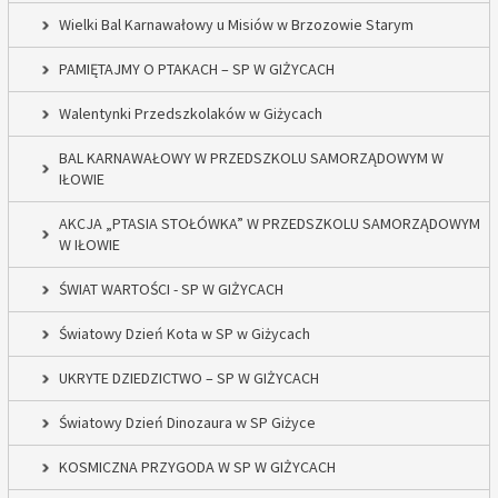
Wielki Bal Karnawałowy u Misiów w Brzozowie Starym
PAMIĘTAJMY O PTAKACH – SP W GIŻYCACH
Walentynki Przedszkolaków w Giżycach
BAL KARNAWAŁOWY W PRZEDSZKOLU SAMORZĄDOWYM W
IŁOWIE
AKCJA „PTASIA STOŁÓWKA” W PRZEDSZKOLU SAMORZĄDOWYM
W IŁOWIE
ŚWIAT WARTOŚCI - SP W GIŻYCACH
Światowy Dzień Kota w SP w Giżycach
UKRYTE DZIEDZICTWO – SP W GIŻYCACH
Światowy Dzień Dinozaura w SP Giżyce
KOSMICZNA PRZYGODA W SP W GIŻYCACH