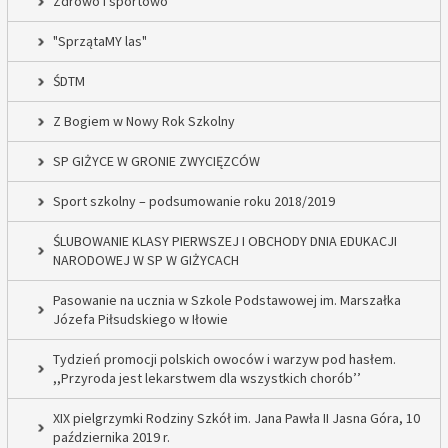
Zdrowo i sportowo
"SprzątaMY las"
ŚDTM
Z Bogiem w Nowy Rok Szkolny
SP GIŻYCE W GRONIE ZWYCIĘZCÓW
Sport szkolny – podsumowanie roku 2018/2019
ŚLUBOWANIE KLASY PIERWSZEJ I OBCHODY DNIA EDUKACJI
NARODOWEJ W SP W GIŻYCACH
Pasowanie na ucznia w Szkole Podstawowej im. Marszałka
Józefa Piłsudskiego w Iłowie
Tydzień promocji polskich owoców i warzyw pod hasłem.
,,Przyroda jest lekarstwem dla wszystkich chorób’’
XIX pielgrzymki Rodziny Szkół im. Jana Pawła II Jasna Góra, 10
października 2019 r.