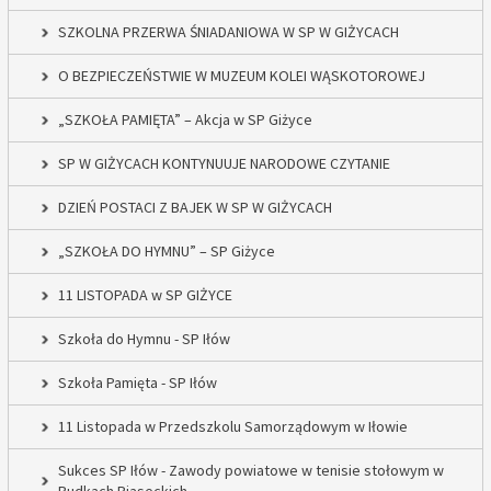
SZKOLNA PRZERWA ŚNIADANIOWA W SP W GIŻYCACH
O BEZPIECZEŃSTWIE W MUZEUM KOLEI WĄSKOTOROWEJ
„SZKOŁA PAMIĘTA” – Akcja w SP Giżyce
SP W GIŻYCACH KONTYNUUJE NARODOWE CZYTANIE
DZIEŃ POSTACI Z BAJEK W SP W GIŻYCACH
„SZKOŁA DO HYMNU” – SP Giżyce
11 LISTOPADA w SP GIŻYCE
Szkoła do Hymnu - SP Iłów
Szkoła Pamięta - SP Iłów
11 Listopada w Przedszkolu Samorządowym w Iłowie
Sukces SP Iłów - Zawody powiatowe w tenisie stołowym w