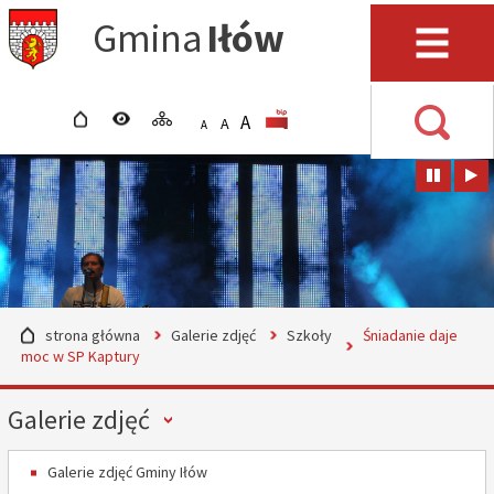
Przejdź do mapy serwisu
Przejdź do wyszukiwarki
Przejdź do głównego
Przejdź do treści
Gmina
Iłów
menu
Menu
strona główna
wersja kontrastowa
mapa serwisu
POWIĘKSZ CZCIONKĘ
rozmiar czcionki
BIP
A
STANDARDOWY ROZMIAR
A
POMNIEJSZ CZCIONKĘ
A
Wyszuki
strona główna
Galerie zdjęć
Szkoły
Śniadanie daje
moc w SP Kaptury
Menu
Galerie zdjęć
Galerie zdjęć Gminy Iłów