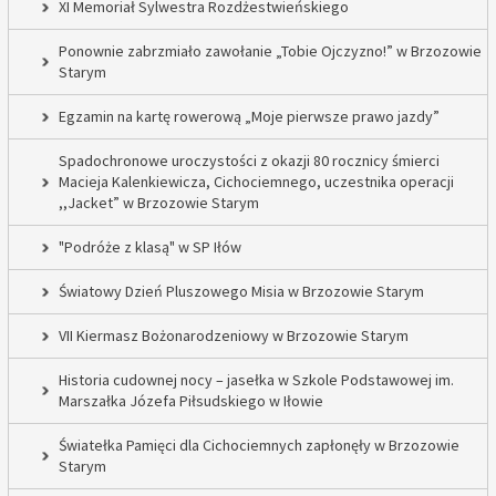
XI Memoriał Sylwestra Rozdżestwieńskiego
Ponownie zabrzmiało zawołanie „Tobie Ojczyzno!” w Brzozowie
Starym
Egzamin na kartę rowerową „Moje pierwsze prawo jazdy”
Spadochronowe uroczystości z okazji 80 rocznicy śmierci
Macieja Kalenkiewicza, Cichociemnego, uczestnika operacji
,,Jacket” w Brzozowie Starym
"Podróże z klasą" w SP Iłów
Światowy Dzień Pluszowego Misia w Brzozowie Starym
VII Kiermasz Bożonarodzeniowy w Brzozowie Starym
Historia cudownej nocy – jasełka w Szkole Podstawowej im.
Marszałka Józefa Piłsudskiego w Iłowie
Światełka Pamięci dla Cichociemnych zapłonęły w Brzozowie
Starym