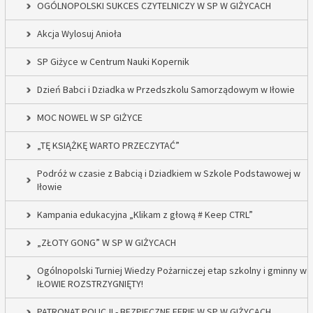
OGÓLNOPOLSKI SUKCES CZYTELNICZY W SP W GIŻYCACH
Akcja Wylosuj Anioła
SP Giżyce w Centrum Nauki Kopernik
Dzień Babci i Dziadka w Przedszkolu Samorządowym w Iłowie
MOC NOWEL W SP GIŻYCE
„TĘ KSIĄŻKĘ WARTO PRZECZYTAĆ”
Podróż w czasie z Babcią i Dziadkiem w Szkole Podstawowej w
Iłowie
Kampania edukacyjna „Klikam z głową # Keep CTRL”
„ZŁOTY GONG” W SP W GIŻYCACH
Ogólnopolski Turniej Wiedzy Pożarniczej etap szkolny i gminny w
IŁOWIE ROZSTRZYGNIĘTY!
PATRONAT POLICJI - BEZPIECZNE FERIE W SP W GIŻYCACH