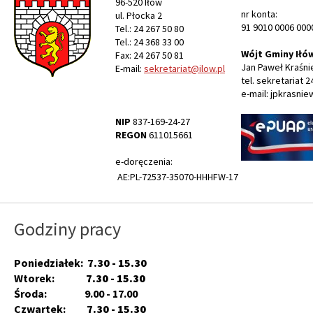
96-520 Iłów
nr konta:
ul. Płocka 2
91 9010 0006 000
Tel.: 24 267 50 80
Tel.: 24 368 33 00
Wójt Gminy Iłó
Fax: 24 267 50 81
Jan Paweł Kraśni
E-mail:
sekretariat@ilow.pl
tel. sekretariat 2
e-mail: jpkrasnie
NIP
837-169-24-27
REGON
611015661
e-doręczenia:
AE:PL-72537-35070-HHHFW-17
Godziny pracy
Poniedziałek:
7.30 - 15.30
Wtorek:
7.30 - 15.30
Środa: 9.00 - 17.00
Czwartek:
7.30 - 15.30