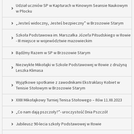
Udział uczniów SP w Kapturach w Kinowym Seansie Naukowym
w Płocku
„Jesteś widoczny, Jesteś bezpieczny” w Brzozowie Starym
Szkoła Podstawowa im. Marszałka Józefa Piłsudskiego w Iłowie
- III miejsce w województwie mazowieckim
Bądźmy Razem w SP w Brzozowie Starym
Niezwykłe Mikołajki w Szkole Podstawowej w Iłowie z drużyną
Leszka Klimasa
Wyjątkowe spotkanie z zawodnikami Ekstraklasy Kobiet w
Tenisie Stołowym w Brzozowie Starym
XXIII Mikołajkowy Turniej Tenisa Stołowego – Iłów 11.XII.2023
„Co nam dają pszczoły?”- uroczystość Dnia Pszczół
Jubileusz 90-lecia szkoły Podstawowej w Iłowie