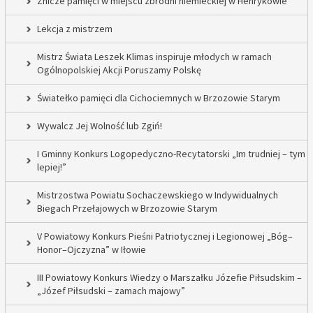
Znicze pamięci w miejscu zbrodni niemieckiej w Henrykowie
Lekcja z mistrzem
Mistrz Świata Leszek Klimas inspiruje młodych w ramach
Ogólnopolskiej Akcji Poruszamy Polskę
Światełko pamięci dla Cichociemnych w Brzozowie Starym
Wywalcz Jej Wolność lub Zgiń!
I Gminny Konkurs Logopedyczno-Recytatorski „Im trudniej – tym
lepiej!”
Mistrzostwa Powiatu Sochaczewskiego w Indywidualnych
Biegach Przełajowych w Brzozowie Starym
V Powiatowy Konkurs Pieśni Patriotycznej i Legionowej „Bóg–
Honor–Ojczyzna” w Iłowie
III Powiatowy Konkurs Wiedzy o Marszałku Józefie Piłsudskim –
„Józef Piłsudski – zamach majowy”