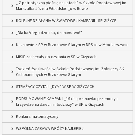
„ Z patriotyczną pieśnią na ustach” w Szkole Podstawowej im.
Marszałka Józefa Piłsudskiego w Iłowie
KOLEJNE DZIAŁANIA W ŚWIATOWEJ KAMPANII - SP GIŻYCE
„Dla każdego dziecka, dzieciństwo!”
Uczniowie z SP w Brzozowie Starym w DPS-ie w Młodzieszynie
MISIE zachęcały do czytania w SP w Giżycach
Tydzień życzliwości w Szkole Podstawowej im. Żołnierzy AK
Cichociemnych w Brzozowie Starym
STRAŻACY CZYTALI „DYM” W SP W GIŻYCACH
PODSUMOWANIE KAMPANII „19 dni przeciwko przemocy i
krzywdzeniu dzieci i młodzieży” w SP w Giżycach
Konkurs matematyczny
WSPÓLNA ZABAWA WRÓŻY NAJLEPIEJ!