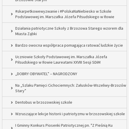
#skarpetkowewyzwanie i #PolskaNaNiebiesko w Szkole
Podstawowej im. Marszałka Józefa Piłsudskiego w Iłowie
Działania patriotyczne Szkoły z Brzozowa Starego wzorem dla
Miasta Ząbki
Bardzo owocna współpraca pomagająca ratować ludzkie życie
Uczniowie Szkoły Podstawowej im. Marszałka Józefa
Piłsudskiego w Iłowie Laureatami XXVIII Sesji SDiM
„DOBRY OBYWATEL” – NAGRODZONY
Na „Szlaku Pamięci Cichociemnych: Załusków-Wszeliwy-Brzozów
Stary”
Dentobus w brzozowskiej szkole
Wzruszające lekcje historii i patriotyzmu w brzozowskiej szkole
I Gminny Konkurs Piosenki Patriotycznej pn. "Z Pieśnią Ku