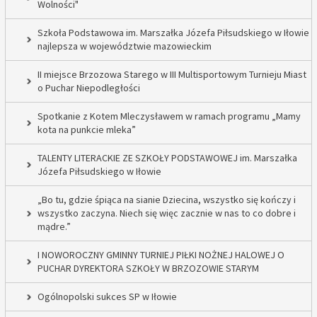
Wolności"
Szkoła Podstawowa im. Marszałka Józefa Piłsudskiego w Iłowie
najlepsza w województwie mazowieckim
II miejsce Brzozowa Starego w III Multisportowym Turnieju Miast
o Puchar Niepodległości
Spotkanie z Kotem Mleczysławem w ramach programu „Mamy
kota na punkcie mleka”
TALENTY LITERACKIE ZE SZKOŁY PODSTAWOWEJ im. Marszałka
Józefa Piłsudskiego w Iłowie
„Bo tu, gdzie śpiąca na sianie Dziecina, wszystko się kończy i
wszystko zaczyna. Niech się więc zacznie w nas to co dobre i
mądre.”
I NOWOROCZNY GMINNY TURNIEJ PIŁKI NOŻNEJ HALOWEJ O
PUCHAR DYREKTORA SZKOŁY W BRZOZOWIE STARYM
Ogólnopolski sukces SP w Iłowie