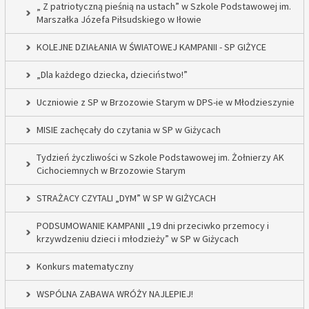
„ Z patriotyczną pieśnią na ustach” w Szkole Podstawowej im.
Marszałka Józefa Piłsudskiego w Iłowie
KOLEJNE DZIAŁANIA W ŚWIATOWEJ KAMPANII - SP GIŻYCE
„Dla każdego dziecka, dzieciństwo!”
Uczniowie z SP w Brzozowie Starym w DPS-ie w Młodzieszynie
MISIE zachęcały do czytania w SP w Giżycach
Tydzień życzliwości w Szkole Podstawowej im. Żołnierzy AK
Cichociemnych w Brzozowie Starym
STRAŻACY CZYTALI „DYM” W SP W GIŻYCACH
PODSUMOWANIE KAMPANII „19 dni przeciwko przemocy i
krzywdzeniu dzieci i młodzieży” w SP w Giżycach
Konkurs matematyczny
WSPÓLNA ZABAWA WRÓŻY NAJLEPIEJ!