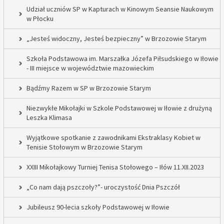
Udział uczniów SP w Kapturach w Kinowym Seansie Naukowym
w Płocku
„Jesteś widoczny, Jesteś bezpieczny” w Brzozowie Starym
Szkoła Podstawowa im. Marszałka Józefa Piłsudskiego w Iłowie
- III miejsce w województwie mazowieckim
Bądźmy Razem w SP w Brzozowie Starym
Niezwykłe Mikołajki w Szkole Podstawowej w Iłowie z drużyną
Leszka Klimasa
Wyjątkowe spotkanie z zawodnikami Ekstraklasy Kobiet w
Tenisie Stołowym w Brzozowie Starym
XXIII Mikołajkowy Turniej Tenisa Stołowego – Iłów 11.XII.2023
„Co nam dają pszczoły?”- uroczystość Dnia Pszczół
Jubileusz 90-lecia szkoły Podstawowej w Iłowie