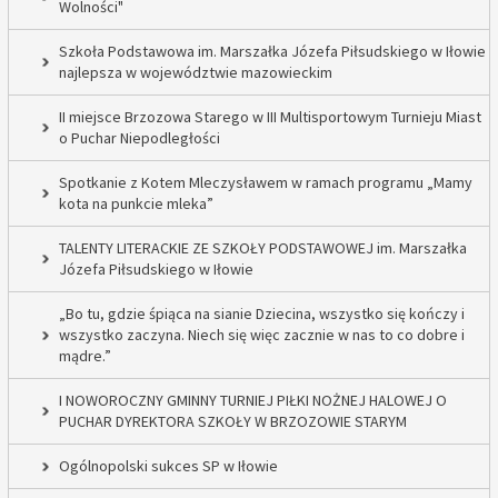
Wolności"
Szkoła Podstawowa im. Marszałka Józefa Piłsudskiego w Iłowie
najlepsza w województwie mazowieckim
II miejsce Brzozowa Starego w III Multisportowym Turnieju Miast
o Puchar Niepodległości
Spotkanie z Kotem Mleczysławem w ramach programu „Mamy
kota na punkcie mleka”
TALENTY LITERACKIE ZE SZKOŁY PODSTAWOWEJ im. Marszałka
Józefa Piłsudskiego w Iłowie
„Bo tu, gdzie śpiąca na sianie Dziecina, wszystko się kończy i
wszystko zaczyna. Niech się więc zacznie w nas to co dobre i
mądre.”
I NOWOROCZNY GMINNY TURNIEJ PIŁKI NOŻNEJ HALOWEJ O
PUCHAR DYREKTORA SZKOŁY W BRZOZOWIE STARYM
Ogólnopolski sukces SP w Iłowie