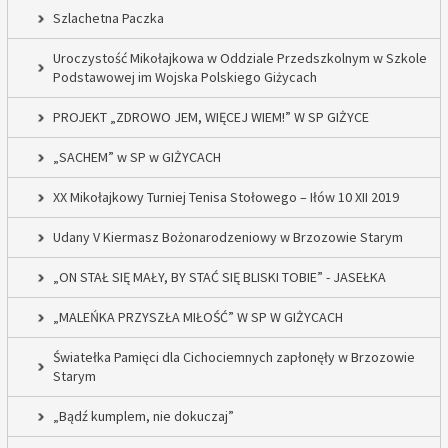
Szlachetna Paczka
Uroczystość Mikołajkowa w Oddziale Przedszkolnym w Szkole
Podstawowej im Wojska Polskiego Giżycach
PROJEKT „ZDROWO JEM, WIĘCEJ WIEM!” W SP GIŻYCE
„SACHEM” w SP w GIŻYCACH
XX Mikołajkowy Turniej Tenisa Stołowego – Iłów 10 XII 2019
Udany V Kiermasz Bożonarodzeniowy w Brzozowie Starym
„ON STAŁ SIĘ MAŁY, BY STAĆ SIĘ BLISKI TOBIE” - JASEŁKA
„MALEŃKA PRZYSZŁA MIŁOŚĆ” W SP W GIŻYCACH
Światełka Pamięci dla Cichociemnych zapłonęły w Brzozowie
Starym
„Bądź kumplem, nie dokuczaj”