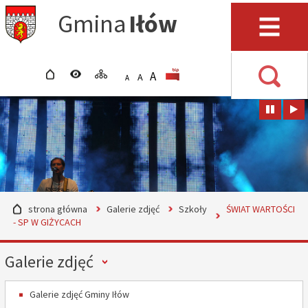
Przejdź do mapy serwisu
Przejdź do wyszukiwarki
Przejdź do głównego
Przejdź do treści
Gmina
Iłów
menu
Menu
strona główna
wersja kontrastowa
mapa serwisu
POWIĘKSZ CZCIONKĘ
rozmiar czcionki
BIP
A
STANDARDOWY ROZMIAR
A
POMNIEJSZ CZCIONKĘ
A
Wyszuki
strona główna
Galerie zdjęć
Szkoły
ŚWIAT WARTOŚCI
- SP W GIŻYCACH
Menu
Galerie zdjęć
Galerie zdjęć Gminy Iłów