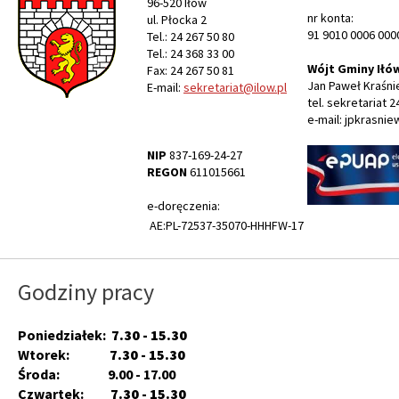
96-520 Iłów
nr konta:
ul. Płocka 2
91 9010 0006 000
Tel.: 24 267 50 80
Tel.: 24 368 33 00
Wójt Gminy Iłó
Fax: 24 267 50 81
Jan Paweł Kraśni
E-mail:
sekretariat@ilow.pl
tel. sekretariat 2
e-mail: jpkrasnie
NIP
837-169-24-27
REGON
611015661
e-doręczenia:
AE:PL-72537-35070-HHHFW-17
Godziny pracy
Poniedziałek:
7.30 - 15.30
Wtorek:
7.30 - 15.30
Środa: 9.00 - 17.00
Czwartek:
7.30 - 15.30