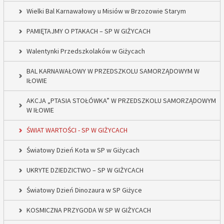
Wielki Bal Karnawałowy u Misiów w Brzozowie Starym
PAMIĘTAJMY O PTAKACH – SP W GIŻYCACH
Walentynki Przedszkolaków w Giżycach
BAL KARNAWAŁOWY W PRZEDSZKOLU SAMORZĄDOWYM W
IŁOWIE
AKCJA „PTASIA STOŁÓWKA” W PRZEDSZKOLU SAMORZĄDOWYM
W IŁOWIE
ŚWIAT WARTOŚCI - SP W GIŻYCACH
Światowy Dzień Kota w SP w Giżycach
UKRYTE DZIEDZICTWO – SP W GIŻYCACH
Światowy Dzień Dinozaura w SP Giżyce
KOSMICZNA PRZYGODA W SP W GIŻYCACH