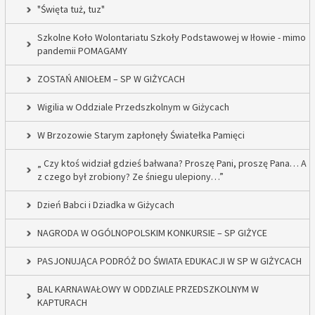
"Święta tuż, tuz"
Szkolne Koło Wolontariatu Szkoły Podstawowej w Iłowie - mimo
pandemii POMAGAMY
ZOSTAŃ ANIOŁEM – SP W GIŻYCACH
Wigilia w Oddziale Przedszkolnym w Giżycach
W Brzozowie Starym zapłonęły Światełka Pamięci
„ Czy ktoś widział gdzieś bałwana? Proszę Pani, proszę Pana… A
z czego był zrobiony? Ze śniegu ulepiony…”
Dzień Babci i Dziadka w Giżycach
NAGRODA W OGÓLNOPOLSKIM KONKURSIE – SP GIŻYCE
PASJONUJĄCA PODRÓŻ DO ŚWIATA EDUKACJI W SP W GIŻYCACH
BAL KARNAWAŁOWY W ODDZIALE PRZEDSZKOLNYM W
KAPTURACH