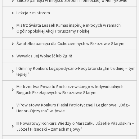
Znicze pamięci w miejscu zbrodni niemieckiej w Henrykowie
Lekcja z mistrzem
Mistrz Świata Leszek Klimas inspiruje młodych w ramach
Ogólnopolskiej Akcji Poruszamy Polskę
Światełko pamięci dla Cichociemnych w Brzozowie Starym
Wywalcz Jej Wolność lub Zgiń!
I Gminny Konkurs Logopedyczno-Recytatorski „Im trudniej – tym
lepiej!”
Mistrzostwa Powiatu Sochaczewskiego w Indywidualnych
Biegach Przełajowych w Brzozowie Starym
V Powiatowy Konkurs Pieśni Patriotycznej i Legionowej „Bóg–
Honor–Ojczyzna” w Iłowie
III Powiatowy Konkurs Wiedzy o Marszałku Józefie Piłsudskim –
„Józef Piłsudski – zamach majowy”