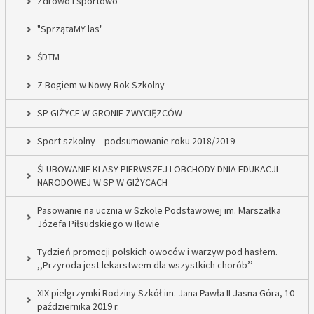
Zdrowo i sportowo
"SprzątaMY las"
ŚDTM
Z Bogiem w Nowy Rok Szkolny
SP GIŻYCE W GRONIE ZWYCIĘZCÓW
Sport szkolny – podsumowanie roku 2018/2019
ŚLUBOWANIE KLASY PIERWSZEJ I OBCHODY DNIA EDUKACJI
NARODOWEJ W SP W GIŻYCACH
Pasowanie na ucznia w Szkole Podstawowej im. Marszałka
Józefa Piłsudskiego w Iłowie
Tydzień promocji polskich owoców i warzyw pod hasłem.
,,Przyroda jest lekarstwem dla wszystkich chorób’’
XIX pielgrzymki Rodziny Szkół im. Jana Pawła II Jasna Góra, 10
października 2019 r.