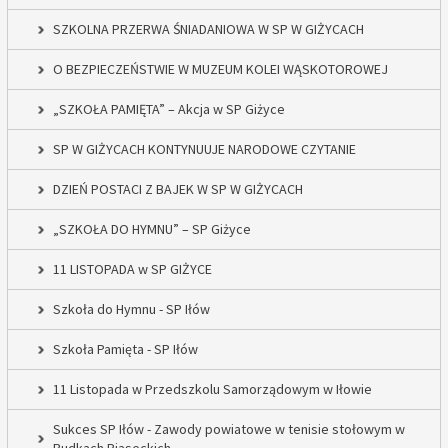
SZKOLNA PRZERWA ŚNIADANIOWA W SP W GIŻYCACH
O BEZPIECZEŃSTWIE W MUZEUM KOLEI WĄSKOTOROWEJ
„SZKOŁA PAMIĘTA” – Akcja w SP Giżyce
SP W GIŻYCACH KONTYNUUJE NARODOWE CZYTANIE
DZIEŃ POSTACI Z BAJEK W SP W GIŻYCACH
„SZKOŁA DO HYMNU” – SP Giżyce
11 LISTOPADA w SP GIŻYCE
Szkoła do Hymnu - SP Iłów
Szkoła Pamięta - SP Iłów
11 Listopada w Przedszkolu Samorządowym w Iłowie
Sukces SP Iłów - Zawody powiatowe w tenisie stołowym w