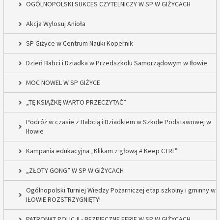
OGÓLNOPOLSKI SUKCES CZYTELNICZY W SP W GIŻYCACH
Akcja Wylosuj Anioła
SP Giżyce w Centrum Nauki Kopernik
Dzień Babci i Dziadka w Przedszkolu Samorządowym w Iłowie
MOC NOWEL W SP GIŻYCE
„TĘ KSIĄŻKĘ WARTO PRZECZYTAĆ”
Podróż w czasie z Babcią i Dziadkiem w Szkole Podstawowej w
Iłowie
Kampania edukacyjna „Klikam z głową # Keep CTRL”
„ZŁOTY GONG” W SP W GIŻYCACH
Ogólnopolski Turniej Wiedzy Pożarniczej etap szkolny i gminny w
IŁOWIE ROZSTRZYGNIĘTY!
PATRONAT POLICJI - BEZPIECZNE FERIE W SP W GIŻYCACH