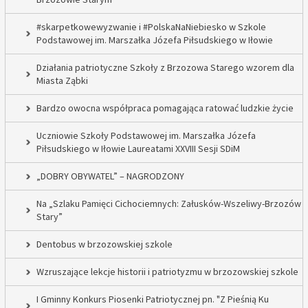
#skarpetkowewyzwanie i #PolskaNaNiebiesko w Szkole
Podstawowej im. Marszałka Józefa Piłsudskiego w Iłowie
Działania patriotyczne Szkoły z Brzozowa Starego wzorem dla
Miasta Ząbki
Bardzo owocna współpraca pomagająca ratować ludzkie życie
Uczniowie Szkoły Podstawowej im. Marszałka Józefa
Piłsudskiego w Iłowie Laureatami XXVIII Sesji SDiM
„DOBRY OBYWATEL” – NAGRODZONY
Na „Szlaku Pamięci Cichociemnych: Załusków-Wszeliwy-Brzozów
Stary”
Dentobus w brzozowskiej szkole
Wzruszające lekcje historii i patriotyzmu w brzozowskiej szkole
I Gminny Konkurs Piosenki Patriotycznej pn. "Z Pieśnią Ku