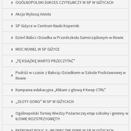
OGÓLNOPOLSKI SUKCES CZYTELNICZY W SP W GIŻYCACH
Akcja Wylosuj Anioła
SP Giżyce w Centrum Nauki Kopernik
Dzień Babci i Dziadka w Przedszkolu Samorządowym w Iłowie
MOC NOWEL W SP GIŻYCE
„TĘ KSIĄŻKĘ WARTO PRZECZYTAĆ”
Podróż w czasie z Babcią i Dziadkiem w Szkole Podstawowej w
Iłowie
Kampania edukacyjna „Klikam z głową # Keep CTRL”
„ZŁOTY GONG” W SP W GIŻYCACH
Ogólnopolski Turniej Wiedzy Pożarniczej etap szkolny i gminny w
IŁOWIE ROZSTRZYGNIĘTY!
PATRONAT POLICJI - BEZPIECZNE FERIE W SP W GIŻYCACH