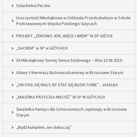
Szlachetna Paczka
Uroczystość Mikołajkowa w Oddziale Przedszkolnym w Szkole
Podstawowej im Wojska Polskiego Giżycach
PROJEKT „ZDROWO JEM, WIĘCEJ WIEM!” W SP GIŻYCE
„SACHEM” w SP w GIŻYCACH
XX Mikołajkowy Turniej Tenisa Stołowego – Iłów 10 XII 2019
Udany V Kiermasz Bożonarodzeniowy w Brzozowie Starym
„ON STAŁ SIĘ MAŁY, BY STAĆ SIĘ BLISKI TOBIE” - JASEŁKA
„MALEŃKA PRZYSZŁA MIŁOŚĆ” W SP W GIŻYCACH
Światełka Pamięci dla Cichociemnych zapłonęły w Brzozowie
Starym
„Bądź kumplem, nie dokuczaj”