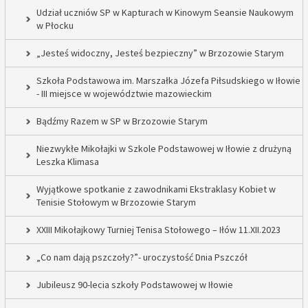
Udział uczniów SP w Kapturach w Kinowym Seansie Naukowym
w Płocku
„Jesteś widoczny, Jesteś bezpieczny” w Brzozowie Starym
Szkoła Podstawowa im. Marszałka Józefa Piłsudskiego w Iłowie
- III miejsce w województwie mazowieckim
Bądźmy Razem w SP w Brzozowie Starym
Niezwykłe Mikołajki w Szkole Podstawowej w Iłowie z drużyną
Leszka Klimasa
Wyjątkowe spotkanie z zawodnikami Ekstraklasy Kobiet w
Tenisie Stołowym w Brzozowie Starym
XXIII Mikołajkowy Turniej Tenisa Stołowego – Iłów 11.XII.2023
„Co nam dają pszczoły?”- uroczystość Dnia Pszczół
Jubileusz 90-lecia szkoły Podstawowej w Iłowie