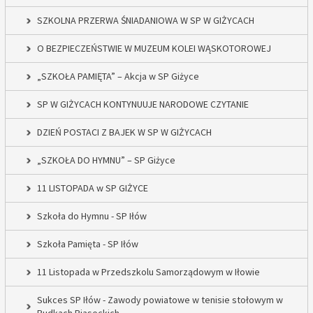
SZKOLNA PRZERWA ŚNIADANIOWA W SP W GIŻYCACH
O BEZPIECZEŃSTWIE W MUZEUM KOLEI WĄSKOTOROWEJ
„SZKOŁA PAMIĘTA” – Akcja w SP Giżyce
SP W GIŻYCACH KONTYNUUJE NARODOWE CZYTANIE
DZIEŃ POSTACI Z BAJEK W SP W GIŻYCACH
„SZKOŁA DO HYMNU” – SP Giżyce
11 LISTOPADA w SP GIŻYCE
Szkoła do Hymnu - SP Iłów
Szkoła Pamięta - SP Iłów
11 Listopada w Przedszkolu Samorządowym w Iłowie
Sukces SP Iłów - Zawody powiatowe w tenisie stołowym w