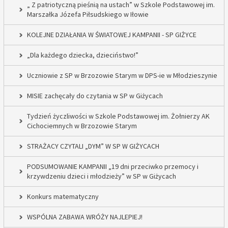
„ Z patriotyczną pieśnią na ustach” w Szkole Podstawowej im.
Marszałka Józefa Piłsudskiego w Iłowie
KOLEJNE DZIAŁANIA W ŚWIATOWEJ KAMPANII - SP GIŻYCE
„Dla każdego dziecka, dzieciństwo!”
Uczniowie z SP w Brzozowie Starym w DPS-ie w Młodzieszynie
MISIE zachęcały do czytania w SP w Giżycach
Tydzień życzliwości w Szkole Podstawowej im. Żołnierzy AK
Cichociemnych w Brzozowie Starym
STRAŻACY CZYTALI „DYM” W SP W GIŻYCACH
PODSUMOWANIE KAMPANII „19 dni przeciwko przemocy i
krzywdzeniu dzieci i młodzieży” w SP w Giżycach
Konkurs matematyczny
WSPÓLNA ZABAWA WRÓŻY NAJLEPIEJ!