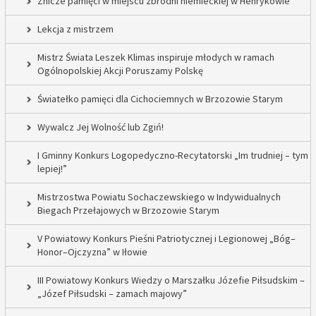
Znicze pamięci w miejscu zbrodni niemieckiej w Henrykowie
Lekcja z mistrzem
Mistrz Świata Leszek Klimas inspiruje młodych w ramach
Ogólnopolskiej Akcji Poruszamy Polskę
Światełko pamięci dla Cichociemnych w Brzozowie Starym
Wywalcz Jej Wolność lub Zgiń!
I Gminny Konkurs Logopedyczno-Recytatorski „Im trudniej – tym
lepiej!”
Mistrzostwa Powiatu Sochaczewskiego w Indywidualnych
Biegach Przełajowych w Brzozowie Starym
V Powiatowy Konkurs Pieśni Patriotycznej i Legionowej „Bóg–
Honor–Ojczyzna” w Iłowie
III Powiatowy Konkurs Wiedzy o Marszałku Józefie Piłsudskim –
„Józef Piłsudski – zamach majowy”