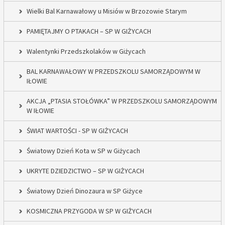
Wielki Bal Karnawałowy u Misiów w Brzozowie Starym
PAMIĘTAJMY O PTAKACH – SP W GIŻYCACH
Walentynki Przedszkolaków w Giżycach
BAL KARNAWAŁOWY W PRZEDSZKOLU SAMORZĄDOWYM W
IŁOWIE
AKCJA „PTASIA STOŁÓWKA” W PRZEDSZKOLU SAMORZĄDOWYM
W IŁOWIE
ŚWIAT WARTOŚCI - SP W GIŻYCACH
Światowy Dzień Kota w SP w Giżycach
UKRYTE DZIEDZICTWO – SP W GIŻYCACH
Światowy Dzień Dinozaura w SP Giżyce
KOSMICZNA PRZYGODA W SP W GIŻYCACH