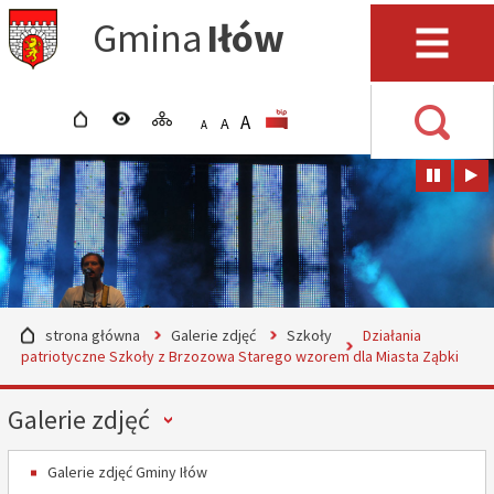
Przejdź do mapy serwisu
Przejdź do wyszukiwarki
Przejdź do głównego
Przejdź do treści
Gmina
Iłów
menu
Menu
strona główna
wersja kontrastowa
mapa serwisu
POWIĘKSZ CZCIONKĘ
rozmiar czcionki
BIP
A
STANDARDOWY ROZMIAR
A
POMNIEJSZ CZCIONKĘ
A
Wyszuki
strona główna
Galerie zdjęć
Szkoły
Działania
patriotyczne Szkoły z Brzozowa Starego wzorem dla Miasta Ząbki
Menu
Galerie zdjęć
Galerie zdjęć Gminy Iłów