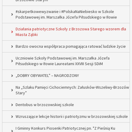
#skarpetkowewyzwanie i #PolskaNaNiebiesko w Szkole
Podstawowej im. Marszałka Józefa Piłsudskiego w Iłowie
Działania patriotyczne Szkoły z Brzozowa Starego wzorem dla
Miasta Ząbki
Bardzo owocna współpraca pomagająca ratować ludzkie życie
Uczniowie Szkoły Podstawowej im. Marszałka Józefa
Piłsudskiego w Iłowie Laureatami XXVIII Sesji SDiM
„DOBRY OBYWATEL” – NAGRODZONY
Na „Szlaku Pamięci Cichociemnych: Załusków-Wszeliwy-Brzozów
Stary”
Dentobus w brzozowskiej szkole
Wzruszające lekcje historii i patriotyzmu w brzozowskiej szkole
I Gminny Konkurs Piosenki Patriotycznej pn. "Z Pieśnią Ku