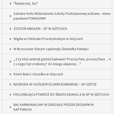
"Święta tuż, tuz"
Szkolne Koło Wolontariatu Szkoły Podstawowej w Iłowie - mimo
pandemii POMAGAMY
ZOSTAŃ ANIOŁEM – SP W GIŻYCACH
Wigilia w Oddziale Przedszkolnym w Giżycach
W Brzozowie Starym zapłonęły Światełka Pamięci
„ Czy ktoś widział gdzieś bałwana? Proszę Pani, proszę Pana… A
z czego był zrobiony? Ze śniegu ulepiony…”
Dzień Babci i Dziadka w Giżycach
NAGRODA W OGÓLNOPOLSKIM KONKURSIE – SP GIŻYCE
PASJONUJĄCA PODRÓŻ DO ŚWIATA EDUKACJI W SP W GIŻYCACH
BAL KARNAWAŁOWY W ODDZIALE PRZEDSZKOLNYM W
KAPTURACH