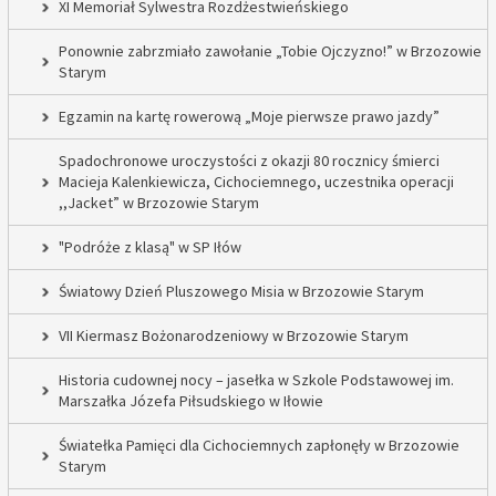
XI Memoriał Sylwestra Rozdżestwieńskiego
Ponownie zabrzmiało zawołanie „Tobie Ojczyzno!” w Brzozowie
Starym
Egzamin na kartę rowerową „Moje pierwsze prawo jazdy”
Spadochronowe uroczystości z okazji 80 rocznicy śmierci
Macieja Kalenkiewicza, Cichociemnego, uczestnika operacji
,,Jacket” w Brzozowie Starym
"Podróże z klasą" w SP Iłów
Światowy Dzień Pluszowego Misia w Brzozowie Starym
VII Kiermasz Bożonarodzeniowy w Brzozowie Starym
Historia cudownej nocy – jasełka w Szkole Podstawowej im.
Marszałka Józefa Piłsudskiego w Iłowie
Światełka Pamięci dla Cichociemnych zapłonęły w Brzozowie
Starym