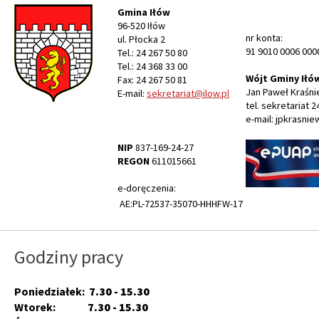
Gmina Iłów
96-520 Iłów
nr konta:
ul. Płocka 2
91 9010 0006 000
Tel.: 24 267 50 80
Tel.: 24 368 33 00
Wójt Gminy Iłó
Fax: 24 267 50 81
Jan Paweł Kraśni
E-mail:
sekretariat@ilow.pl
tel. sekretariat 2
e-mail: jpkrasnie
NIP
837-169-24-27
REGON
611015661
e-doręczenia:
AE:PL-72537-35070-HHHFW-17
Godziny pracy
Poniedziałek:
7.30 - 15.30
Wtorek:
7.30 - 15.30