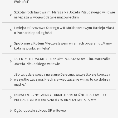
Wolności"
Szkoła Podstawowa im. Marszałka Józefa Piłsudskiego w Iłowie
najlepsza w województwie mazowieckim
II miejsce Brzozowa Starego w III Multisportowym Turnieju Miast
o Puchar Niepodległości
Spotkanie z Kotem Mleczysławem w ramach programu „Mamy
kota na punkcie mleka”
TALENTY LITERACKIE ZE SZKOŁY PODSTAWOWEJ im. Marszałka
Józefa Piłsudskiego w Iłowie
„Bo tu, gdzie śpiąca na sianie Dziecina, wszystko się kończy i
wszystko zaczyna. Niech się więc zacznie w nas to co dobre i
mądre.”
I NOWOROCZNY GMINNY TURNIEJ PIŁKI NOŻNEJ HALOWEJ O
PUCHAR DYREKTORA SZKOŁY W BRZOZOWIE STARYM
Ogólnopolski sukces SP w Iłowie