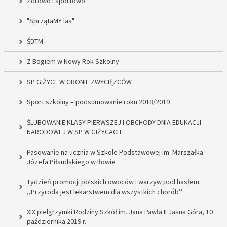
Zdrowo i sportowo
"SprzątaMY las"
ŚDTM
Z Bogiem w Nowy Rok Szkolny
SP GIŻYCE W GRONIE ZWYCIĘZCÓW
Sport szkolny – podsumowanie roku 2018/2019
ŚLUBOWANIE KLASY PIERWSZEJ I OBCHODY DNIA EDUKACJI
NARODOWEJ W SP W GIŻYCACH
Pasowanie na ucznia w Szkole Podstawowej im. Marszałka
Józefa Piłsudskiego w Iłowie
Tydzień promocji polskich owoców i warzyw pod hasłem.
,,Przyroda jest lekarstwem dla wszystkich chorób’’
XIX pielgrzymki Rodziny Szkół im. Jana Pawła II Jasna Góra, 10
października 2019 r.