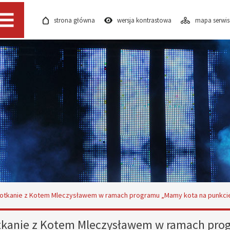
strona główna
wersja kontrastowa
mapa serwi
Menu
otkanie z Kotem Mleczysławem w ramach programu „Mamy kota na punkci
kanie z Kotem Mleczysławem w ramach pro