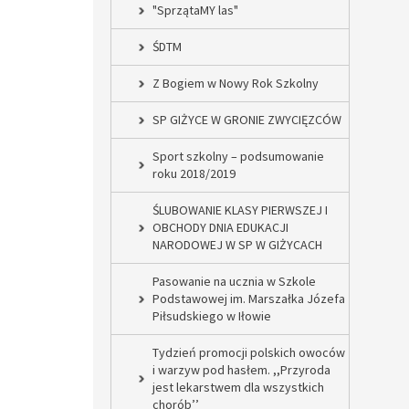
"SprzątaMY las"
ŚDTM
Z Bogiem w Nowy Rok Szkolny
SP GIŻYCE W GRONIE ZWYCIĘZCÓW
Sport szkolny – podsumowanie
roku 2018/2019
ŚLUBOWANIE KLASY PIERWSZEJ I
OBCHODY DNIA EDUKACJI
NARODOWEJ W SP W GIŻYCACH
Pasowanie na ucznia w Szkole
Podstawowej im. Marszałka Józefa
Piłsudskiego w Iłowie
Tydzień promocji polskich owoców
i warzyw pod hasłem. ,,Przyroda
jest lekarstwem dla wszystkich
chorób’’