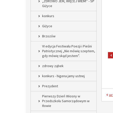
„ZDROWO JEM, WIĘCEJ WIEM!” - SP
Giżyce
konkurs
Giżyce
Brzozów
VI edycja Festiwalu Poezji i Pieśni
Patriotycznej „Nie mówię szeptem,
gdy mówię skąd jestem”.
zdrowy ząbek
konkurs - higena jamy ustnej
Prezydent
wr
Pierwszy Dzień Wiosny w
Przedszkolu Samorządowym w
Iłowie