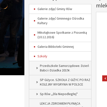
mle
Galerie zdjęć Gminy Iłów
Galerie zdjęć Gminnego Ośrodka
Kultury
Mikołajkowe Spotkanie z Piosenką
(10.12.2016)
Galeria Biblioteki Gminnej
Szkoły
Przedszkole Samorządowe. Dzień
Babci i Dziadka 2019r.
SP Giżyce. SZKOŁA Z GIŻYC PO RAZ
KOLEJNY WYGRYWA W POLSCE
Sp Iłów ,,Dla Niepodległej"
LEKCJA ZDROWIEM PŁYNĄCA