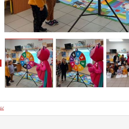
pokaż poprzednie zdjęcia
óć