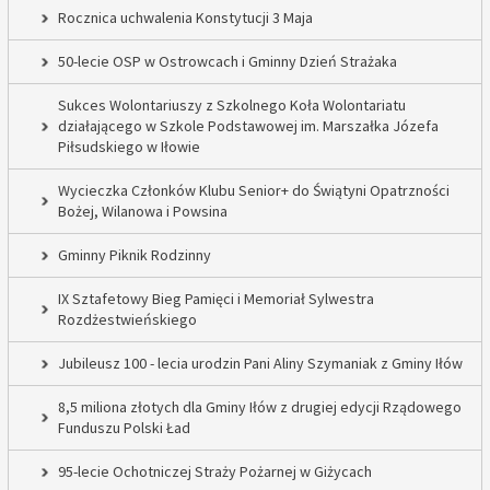
Rocznica uchwalenia Konstytucji 3 Maja
50-lecie OSP w Ostrowcach i Gminny Dzień Strażaka
Sukces Wolontariuszy z Szkolnego Koła Wolontariatu
działającego w Szkole Podstawowej im. Marszałka Józefa
Piłsudskiego w Iłowie
Wycieczka Członków Klubu Senior+ do Świątyni Opatrzności
Bożej, Wilanowa i Powsina
Gminny Piknik Rodzinny
IX Sztafetowy Bieg Pamięci i Memoriał Sylwestra
Rozdżestwieńskiego
Jubileusz 100 - lecia urodzin Pani Aliny Szymaniak z Gminy Iłów
8,5 miliona złotych dla Gminy Iłów z drugiej edycji Rządowego
Funduszu Polski Ład
95-lecie Ochotniczej Straży Pożarnej w Giżycach