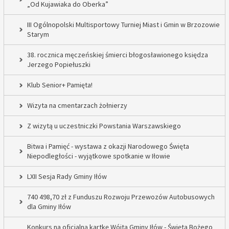
„Od Kujawiaka do Oberka”
III Ogólnopolski Multisportowy Turniej Miast i Gmin w Brzozowie
Starym
38. rocznica męczeńskiej śmierci błogosławionego księdza
Jerzego Popiełuszki
Klub Senior+ Pamięta!
Wizyta na cmentarzach żołnierzy
Z wizytą u uczestniczki Powstania Warszawskiego
Bitwa i Pamięć - wystawa z okazji Narodowego Święta
Niepodległości - wyjątkowe spotkanie w Iłowie
LXII Sesja Rady Gminy Iłów
740 498,70 zł z Funduszu Rozwoju Przewozów Autobusowych
dla Gminy Iłów
Konkurs na oficjalną kartkę Wójta Gminy Iłów - Święta Bożego