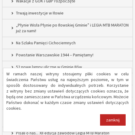
Wakacje z GOK i GBP rozpoczęte
Trwają inwestycje w Iłowie
„Płynie Wisła Płynie po Iłowskiej Gminie” i LEGIA MTB MARATON
już za nami!
Na Szlaku Pamięci Cichociemnych
Powstanie Warszawskie 1944 – Pamiętamy!
52 nowe lampy uliczne w Gminie Iłów
W ramach naszej witryny stosujemy pliki cookies w celu
Inwestycja drogowa w Sadowie – prace rozpoczęte
świadczenia Państwu usług na najwyższym poziomie, w tym w
sposób dostosowany do indywidualnych potrzeb. Korzystanie
z witryny bez zmiany ustawień dotyczących cookies oznacza, że
Trwają inwestycje w Gminie Iłów
będą one zamieszczane w Państwa urządzeniu końcowym. Możecie
Państwo dokonać w każdym czasie zmiany ustawień dotyczących
„Modernizacja Oczyszczalni Ścieków w Iłowie – etap II”
cookies.
Strażacy z OSP Iłów walczą o pieniądze od Harnasia. Zachęcamy
zamknij
do głosowania!
Pisali o nas... XII edycja zawodów Legia MTB Maraton