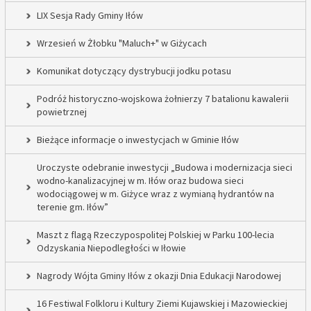
LIX Sesja Rady Gminy Iłów
Wrzesień w Żłobku "Maluch+" w Giżycach
Komunikat dotyczący dystrybucji jodku potasu
Podróż historyczno-wojskowa żołnierzy 7 batalionu kawalerii
powietrznej
Bieżące informacje o inwestycjach w Gminie Iłów
Uroczyste odebranie inwestycji „Budowa i modernizacja sieci
wodno-kanalizacyjnej w m. Iłów oraz budowa sieci
wodociągowej w m. Giżyce wraz z wymianą hydrantów na
terenie gm. Iłów”
Maszt z flagą Rzeczypospolitej Polskiej w Parku 100-lecia
Odzyskania Niepodległości w Iłowie
Nagrody Wójta Gminy Iłów z okazji Dnia Edukacji Narodowej
16 Festiwal Folkloru i Kultury Ziemi Kujawskiej i Mazowieckiej