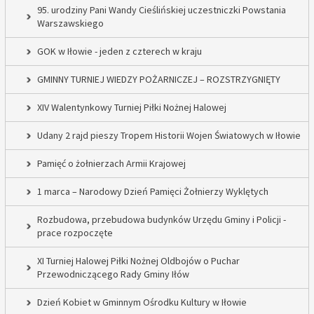
95. urodziny Pani Wandy Cieślińskiej uczestniczki Powstania
Warszawskiego
GOK w Iłowie - jeden z czterech w kraju
GMINNY TURNIEJ WIEDZY POŻARNICZEJ – ROZSTRZYGNIĘTY
XIV Walentynkowy Turniej Piłki Nożnej Halowej
Udany 2 rajd pieszy Tropem Historii Wojen Światowych w Iłowie
Pamięć o żołnierzach Armii Krajowej
1 marca – Narodowy Dzień Pamięci Żołnierzy Wyklętych
Rozbudowa, przebudowa budynków Urzędu Gminy i Policji -
prace rozpoczęte
XI Turniej Halowej Piłki Nożnej Oldbojów o Puchar
Przewodniczącego Rady Gminy Iłów
Dzień Kobiet w Gminnym Ośrodku Kultury w Iłowie