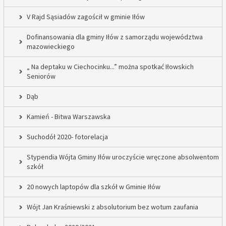
V Rajd Sąsiadów zagościł w gminie Iłów
Dofinansowania dla gminy Iłów z samorządu województwa
mazowieckiego
„ Na deptaku w Ciechocinku...” można spotkać Iłowskich
Seniorów
Dąb
Kamień - Bitwa Warszawska
Suchodół 2020- fotorelacja
Stypendia Wójta Gminy Iłów uroczyście wręczone absolwentom
szkół
20 nowych laptopów dla szkół w Gminie Iłów
Wójt Jan Kraśniewski z absolutorium bez wotum zaufania