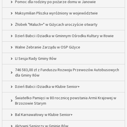
Pomoc dla rodziny po pożarze domu w Janowie
Maksymilian Pliszka wyróżniony w województwie
Żłobek "Maluch+" w Giżycach uroczyście otwarty
Dzień Babci i Dziadka w Gminnym Ośrodku Kultury w Iłowie
Walne Zebranie Zarządu w OSP Giżyce
LI Sesja Rady Gminy Iłów
746 583,00 zł z Funduszu Rozwoju Przewozów Autobusowych
dla Gminy Iłów
Dzień Babci i Dziadka w Klubie Senior+
Światełko Pamięci w 80 rocznicę powstania Armii Krajowej w
Brzozowie Starym
Bal Karnawałowy w Klubie Senior+
Aktywni Seniorzy w Gminie Iłów