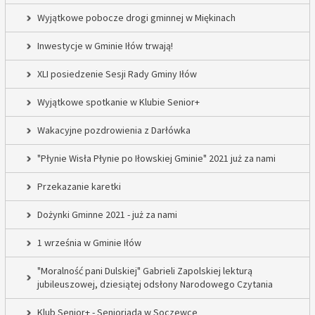
Wyjątkowe pobocze drogi gminnej w Miękinach
Inwestycje w Gminie Iłów trwają!
XLI posiedzenie Sesji Rady Gminy Iłów
Wyjątkowe spotkanie w Klubie Senior+
Wakacyjne pozdrowienia z Darłówka
"Płynie Wisła Płynie po Iłowskiej Gminie" 2021 już za nami
Przekazanie karetki
Dożynki Gminne 2021 - już za nami
1 września w Gminie Iłów
"Moralność pani Dulskiej" Gabrieli Zapolskiej lekturą
jubileuszowej, dziesiątej odsłony Narodowego Czytania
Klub Senior+ - Senioriada w Soczewce