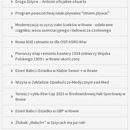
Droga Giżyce – Antosin oficjalnie otwarta
Program powszechnej nauki pływania "Umiem pływać"
Modernizacja oczyszczalni ścieków w Iłowie - odebranie
ciągnika, wozu asenizacyjnego i ładowacza czołowego
Nowa łódź ratownicza dla OSP KSRG Iłów
Pierwszy etap remontu kwatery 1034 żołnierzy Wojska
Polskiego 1939 r. w Iłowie ukończony
Dzień Babci i Dziadka w Klubie Senior + w Iłowie
Wizyta w Zakładzie Opiekuńczo-Medycznym Ład-Med
Turniej z cyklu Iłów Cup 2023 w Środowiskowej Hali Sportowej w
Iłowie
Dzień Babci i Dziadka w GBP w Iłowie
Żłobek „Maluch+” w Giżycach ma już rok!