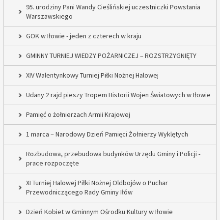
95. urodziny Pani Wandy Cieślińskiej uczestniczki Powstania
Warszawskiego
GOK w Iłowie - jeden z czterech w kraju
GMINNY TURNIEJ WIEDZY POŻARNICZEJ – ROZSTRZYGNIĘTY
XIV Walentynkowy Turniej Piłki Nożnej Halowej
Udany 2 rajd pieszy Tropem Historii Wojen Światowych w Iłowie
Pamięć o żołnierzach Armii Krajowej
1 marca – Narodowy Dzień Pamięci Żołnierzy Wyklętych
Rozbudowa, przebudowa budynków Urzędu Gminy i Policji -
prace rozpoczęte
XI Turniej Halowej Piłki Nożnej Oldbojów o Puchar
Przewodniczącego Rady Gminy Iłów
Dzień Kobiet w Gminnym Ośrodku Kultury w Iłowie