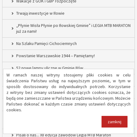
Wakacje z GOK i GBP rozpoczęte
Trwają inwestycje w Iłowie
„Płynie Wisła Płynie po Iłowskiej Gminie” i LEGIA MTB MARATON
już za nami!
Na Szlaku Pamięci Cichociemnych
Powstanie Warszawskie 1944 – Pamiętamy!
52 nowe lampy uliczne w Gminie Iłów
W ramach naszej witryny stosujemy pliki cookies w celu
Inwestycja drogowa w Sadowie – prace rozpoczęte
świadczenia Państwu usług na najwyższym poziomie, w tym w
sposób dostosowany do indywidualnych potrzeb. Korzystanie
z witryny bez zmiany ustawień dotyczących cookies oznacza, że
Trwają inwestycje w Gminie Iłów
będą one zamieszczane w Państwa urządzeniu końcowym. Możecie
Państwo dokonać w każdym czasie zmiany ustawień dotyczących
„Modernizacja Oczyszczalni Ścieków w Iłowie – etap II”
cookies.
Strażacy z OSP Iłów walczą o pieniądze od Harnasia. Zachęcamy
zamknij
do głosowania!
Pisali o nas... XII edycja zawodów Legia MTB Maraton