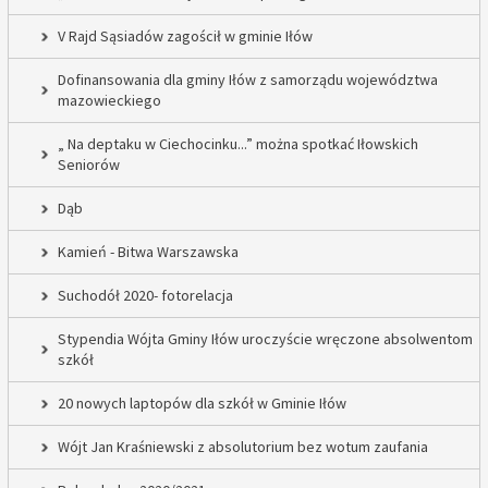
V Rajd Sąsiadów zagościł w gminie Iłów
Dofinansowania dla gminy Iłów z samorządu województwa
mazowieckiego
„ Na deptaku w Ciechocinku...” można spotkać Iłowskich
Seniorów
Dąb
Kamień - Bitwa Warszawska
Suchodół 2020- fotorelacja
Stypendia Wójta Gminy Iłów uroczyście wręczone absolwentom
szkół
20 nowych laptopów dla szkół w Gminie Iłów
Wójt Jan Kraśniewski z absolutorium bez wotum zaufania