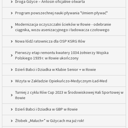
Droga Giżyce – Antosin oficjalnie otwarta
Program powszechnej nauki pływania "Umiem pływać"
Modernizacja oczyszczalni ścieków w Iłowie - odebranie
ciągnika, wozu asenizacyjnego i ładowacza czołowego
Nowa łódź ratownicza dla OSP KSRG Iłów
Pierwszy etap remontu kwatery 1034 żołnierzy Wojska
Polskiego 1939 r. w Iłowie ukończony
Dzień Babci i Dziadka w Klubie Senior + w Iłowie
Wizyta w Zakładzie Opiekuńczo-Medycznym Ład-Med
Turniej z cyklu Iłów Cup 2023 w Środowiskowej Hali Sportowej w
Iłowie
Dzień Babci i Dziadka w GBP w Iłowie
Żłobek „Maluch+” w Giżycach ma już rok!