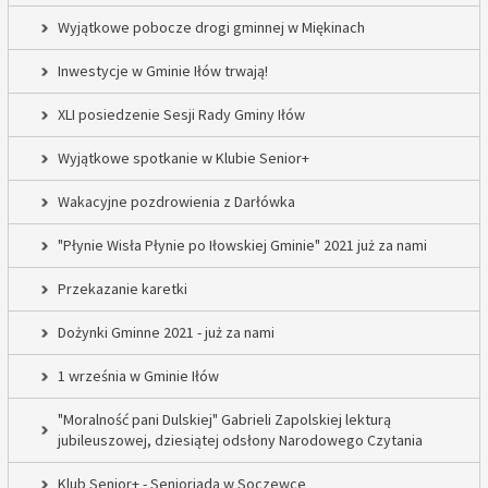
Wyjątkowe pobocze drogi gminnej w Miękinach
Inwestycje w Gminie Iłów trwają!
XLI posiedzenie Sesji Rady Gminy Iłów
Wyjątkowe spotkanie w Klubie Senior+
Wakacyjne pozdrowienia z Darłówka
"Płynie Wisła Płynie po Iłowskiej Gminie" 2021 już za nami
Przekazanie karetki
Dożynki Gminne 2021 - już za nami
1 września w Gminie Iłów
"Moralność pani Dulskiej" Gabrieli Zapolskiej lekturą
jubileuszowej, dziesiątej odsłony Narodowego Czytania
Klub Senior+ - Senioriada w Soczewce