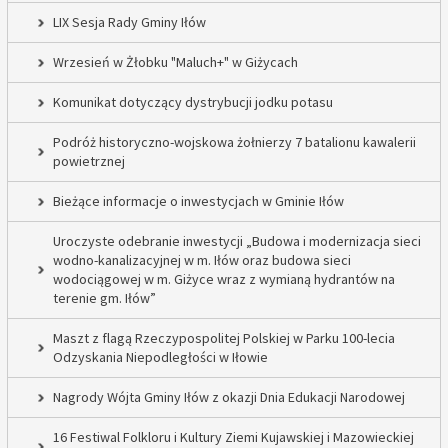
LIX Sesja Rady Gminy Iłów
Wrzesień w Żłobku "Maluch+" w Giżycach
Komunikat dotyczący dystrybucji jodku potasu
Podróż historyczno-wojskowa żołnierzy 7 batalionu kawalerii
powietrznej
Bieżące informacje o inwestycjach w Gminie Iłów
Uroczyste odebranie inwestycji „Budowa i modernizacja sieci
wodno-kanalizacyjnej w m. Iłów oraz budowa sieci
wodociągowej w m. Giżyce wraz z wymianą hydrantów na
terenie gm. Iłów”
Maszt z flagą Rzeczypospolitej Polskiej w Parku 100-lecia
Odzyskania Niepodległości w Iłowie
Nagrody Wójta Gminy Iłów z okazji Dnia Edukacji Narodowej
16 Festiwal Folkloru i Kultury Ziemi Kujawskiej i Mazowieckiej