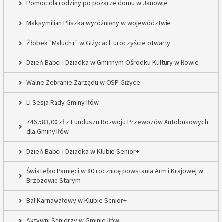
Pomoc dla rodziny po pożarze domu w Janowie
Maksymilian Pliszka wyróżniony w województwie
Żłobek "Maluch+" w Giżycach uroczyście otwarty
Dzień Babci i Dziadka w Gminnym Ośrodku Kultury w Iłowie
Walne Zebranie Zarządu w OSP Giżyce
LI Sesja Rady Gminy Iłów
746 583,00 zł z Funduszu Rozwoju Przewozów Autobusowych
dla Gminy Iłów
Dzień Babci i Dziadka w Klubie Senior+
Światełko Pamięci w 80 rocznicę powstania Armii Krajowej w
Brzozowie Starym
Bal Karnawałowy w Klubie Senior+
Aktywni Seniorzy w Gminie Iłów