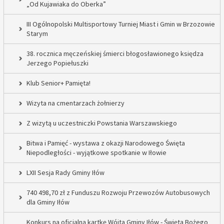
„Od Kujawiaka do Oberka”
III Ogólnopolski Multisportowy Turniej Miast i Gmin w Brzozowie
Starym
38. rocznica męczeńskiej śmierci błogosławionego księdza
Jerzego Popiełuszki
Klub Senior+ Pamięta!
Wizyta na cmentarzach żołnierzy
Z wizytą u uczestniczki Powstania Warszawskiego
Bitwa i Pamięć - wystawa z okazji Narodowego Święta
Niepodległości - wyjątkowe spotkanie w Iłowie
LXII Sesja Rady Gminy Iłów
740 498,70 zł z Funduszu Rozwoju Przewozów Autobusowych
dla Gminy Iłów
Konkurs na oficjalną kartkę Wójta Gminy Iłów - Święta Bożego