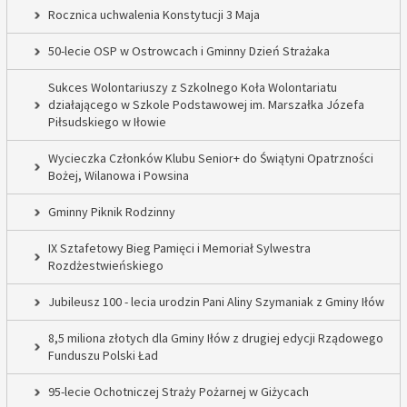
Rocznica uchwalenia Konstytucji 3 Maja
50-lecie OSP w Ostrowcach i Gminny Dzień Strażaka
Sukces Wolontariuszy z Szkolnego Koła Wolontariatu
działającego w Szkole Podstawowej im. Marszałka Józefa
Piłsudskiego w Iłowie
Wycieczka Członków Klubu Senior+ do Świątyni Opatrzności
Bożej, Wilanowa i Powsina
Gminny Piknik Rodzinny
IX Sztafetowy Bieg Pamięci i Memoriał Sylwestra
Rozdżestwieńskiego
Jubileusz 100 - lecia urodzin Pani Aliny Szymaniak z Gminy Iłów
8,5 miliona złotych dla Gminy Iłów z drugiej edycji Rządowego
Funduszu Polski Ład
95-lecie Ochotniczej Straży Pożarnej w Giżycach