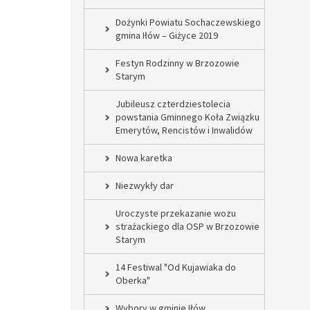
Dożynki Powiatu Sochaczewskiego
gmina Iłów – Giżyce 2019
Festyn Rodzinny w Brzozowie
Starym
Jubileusz czterdziestolecia
powstania Gminnego Koła Związku
Emerytów, Rencistów i Inwalidów
Nowa karetka
Niezwykły dar
Uroczyste przekazanie wozu
strażackiego dla OSP w Brzozowie
Starym
14 Festiwal "Od Kujawiaka do
Oberka"
Wybory w gminie Iłów