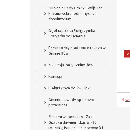
XIII Sesja Rady Gminy - Wójt Jan
Kraśniewski z jednomyślnym
absolutorium.
Ogólnopolska Pielgrzymka
Sołtysów do Lichenia
Przymrozki, gradobicie i susza w
Gminie Iłów
XIV Sesja Rady Gminy Iłów
Komisja
Pielgrzymka do Św. Lipki
Gminne zawody sportowo -
wr
pożarnicze
Śladami wspomnień - Ziemia
Giżycka dawniej i dziś w 780
rocznicę istnienia miejscowości