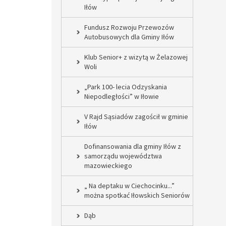
Iłów
Fundusz Rozwoju Przewozów
Autobusowych dla Gminy Iłów
Klub Senior+ z wizytą w Żelazowej
Woli
„Park 100- lecia Odzyskania
Niepodległości” w Iłowie
V Rajd Sąsiadów zagościł w gminie
Iłów
Dofinansowania dla gminy Iłów z
samorządu województwa
mazowieckiego
„ Na deptaku w Ciechocinku...”
można spotkać Iłowskich Seniorów
Dąb