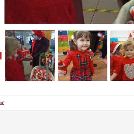
pokaż poprzednie zdjęcia
óć