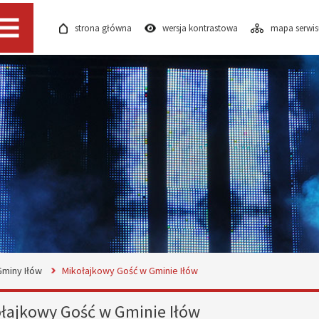
strona główna
wersja kontrastowa
mapa serwi
Menu
Gminy Iłów
Mikołajkowy Gość w Gminie Iłów
łajkowy Gość w Gminie Iłów