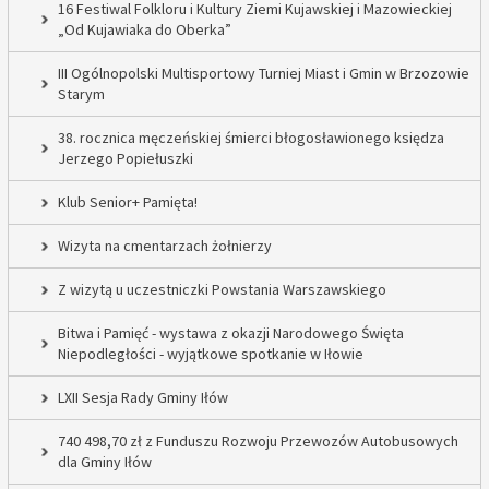
16 Festiwal Folkloru i Kultury Ziemi Kujawskiej i Mazowieckiej
„Od Kujawiaka do Oberka”
III Ogólnopolski Multisportowy Turniej Miast i Gmin w Brzozowie
Starym
38. rocznica męczeńskiej śmierci błogosławionego księdza
Jerzego Popiełuszki
Klub Senior+ Pamięta!
Wizyta na cmentarzach żołnierzy
Z wizytą u uczestniczki Powstania Warszawskiego
Bitwa i Pamięć - wystawa z okazji Narodowego Święta
Niepodległości - wyjątkowe spotkanie w Iłowie
LXII Sesja Rady Gminy Iłów
740 498,70 zł z Funduszu Rozwoju Przewozów Autobusowych
dla Gminy Iłów