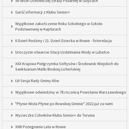
95-lecie Ochotniczej Straży Pożarnej w Giżycach
Garść informacji z Klubu Senior+
Wyjątkowe zakończenie Roku Szkolnego w Szkole
Podstawowej w Kapturach
II Dzień Rodziny i 21. Dzień Dziecka w Iłowie - fotorelacja
Uroczyste otwarcie Stacji Uzdatniania Wody w Lubatce
XXX Krajowa Pielgrzymka Sołtysów i Środowisk Wiejskich do
Sanktuarium Matki Boskiej Licheńskiej
LVI Sesja Rady Gminy Iłów
Wyjątkowe odwiedziny w 78.rocznicę Powstania Warszawskiego
"Płynie Wisła Płynie po Iłowskiej Gminie" 2022 już za nami
Wycieczka Członków Klubu Senior+ do Torunia
XXIII Pożegnanie Lata w Iłowie