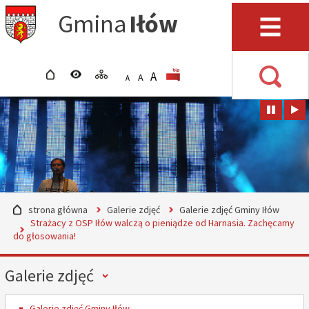
Przejdź do mapy serwisu
Przejdź do wyszukiwarki
Przejdź do głównego
Przejdź do treści
Gmina
Iłów
menu
Menu
strona główna
wersja kontrastowa
mapa serwisu
POWIĘKSZ CZCIONKĘ
rozmiar czcionki
BIP
A
STANDARDOWY ROZMIAR
A
POMNIEJSZ CZCIONKĘ
A
Wyszuki
strona główna
Galerie zdjęć
Galerie zdjęć Gminy Iłów
Strażacy z OSP Iłów walczą o pieniądze od Harnasia. Zachęcamy
do głosowania!
Menu
Galerie zdjęć
Galerie zdjęć Gminy Iłów