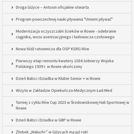
Droga Giżyce – Antosin oficjalnie otwarta
Program powszechnej nauki pływania "Umiem pływać"
Modernizacja oczyszczalni ścieków w Iłowie - odebranie
ciągnika, wozu asenizacyjnego i ładowacza czołowego
Nowa łódź ratownicza dla OSP KSRG Iłów
Pierwszy etap remontu kwatery 1034 żołnierzy Wojska
Polskiego 1939 r. w Iłowie ukończony
Dzień Babci i Dziadka w Klubie Senior + w Iłowie
Wizyta w Zakładzie Opiekuńczo-Medycznym Ład-Med
Turniej z cyklu Iłów Cup 2023 w Środowiskowej Hali Sportowej w
Iłowie
Dzień Babci i Dziadka w GBP w Iłowie
Żłobek „Maluch+” w Giżycach ma już rok!