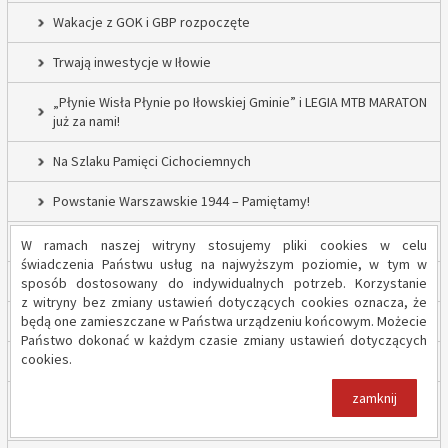
Wakacje z GOK i GBP rozpoczęte
Trwają inwestycje w Iłowie
„Płynie Wisła Płynie po Iłowskiej Gminie” i LEGIA MTB MARATON
już za nami!
Na Szlaku Pamięci Cichociemnych
Powstanie Warszawskie 1944 – Pamiętamy!
52 nowe lampy uliczne w Gminie Iłów
W ramach naszej witryny stosujemy pliki cookies w celu
świadczenia Państwu usług na najwyższym poziomie, w tym w
Inwestycja drogowa w Sadowie – prace rozpoczęte
sposób dostosowany do indywidualnych potrzeb. Korzystanie
z witryny bez zmiany ustawień dotyczących cookies oznacza, że
będą one zamieszczane w Państwa urządzeniu końcowym. Możecie
Trwają inwestycje w Gminie Iłów
Państwo dokonać w każdym czasie zmiany ustawień dotyczących
cookies.
„Modernizacja Oczyszczalni Ścieków w Iłowie – etap II”
zamknij
Strażacy z OSP Iłów walczą o pieniądze od Harnasia. Zachęcamy
do głosowania!