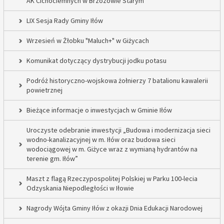
AK Cichociemnych w Brzozowie Starym
LIX Sesja Rady Gminy Iłów
Wrzesień w Żłobku "Maluch+" w Giżycach
Komunikat dotyczący dystrybucji jodku potasu
Podróż historyczno-wojskowa żołnierzy 7 batalionu kawalerii
powietrznej
Bieżące informacje o inwestycjach w Gminie Iłów
Uroczyste odebranie inwestycji „Budowa i modernizacja sieci
wodno-kanalizacyjnej w m. Iłów oraz budowa sieci
wodociągowej w m. Giżyce wraz z wymianą hydrantów na
terenie gm. Iłów”
Maszt z flagą Rzeczypospolitej Polskiej w Parku 100-lecia
Odzyskania Niepodległości w Iłowie
Nagrody Wójta Gminy Iłów z okazji Dnia Edukacji Narodowej