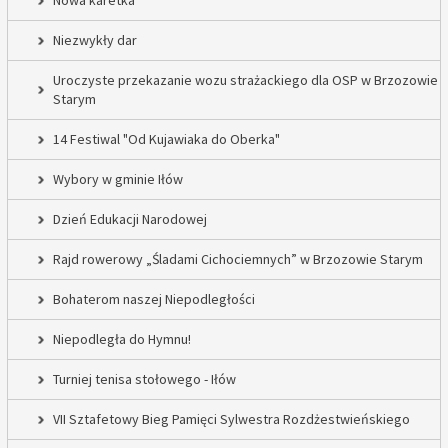
Nowa karetka
Niezwykły dar
Uroczyste przekazanie wozu strażackiego dla OSP w Brzozowie
Starym
14 Festiwal "Od Kujawiaka do Oberka"
Wybory w gminie Iłów
Dzień Edukacji Narodowej
Rajd rowerowy „Śladami Cichociemnych” w Brzozowie Starym
Bohaterom naszej Niepodległości
Niepodległa do Hymnu!
Turniej tenisa stołowego - Iłów
VII Sztafetowy Bieg Pamięci Sylwestra Rozdżestwieńskiego