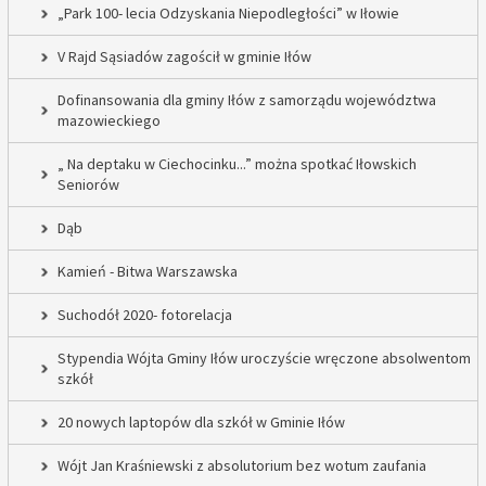
„Park 100- lecia Odzyskania Niepodległości” w Iłowie
V Rajd Sąsiadów zagościł w gminie Iłów
Dofinansowania dla gminy Iłów z samorządu województwa
mazowieckiego
„ Na deptaku w Ciechocinku...” można spotkać Iłowskich
Seniorów
Dąb
Kamień - Bitwa Warszawska
Suchodół 2020- fotorelacja
Stypendia Wójta Gminy Iłów uroczyście wręczone absolwentom
szkół
20 nowych laptopów dla szkół w Gminie Iłów
Wójt Jan Kraśniewski z absolutorium bez wotum zaufania