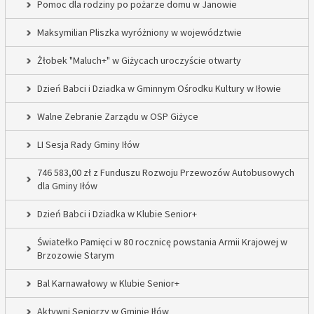
Pomoc dla rodziny po pożarze domu w Janowie
Maksymilian Pliszka wyróżniony w województwie
Żłobek "Maluch+" w Giżycach uroczyście otwarty
Dzień Babci i Dziadka w Gminnym Ośrodku Kultury w Iłowie
Walne Zebranie Zarządu w OSP Giżyce
LI Sesja Rady Gminy Iłów
746 583,00 zł z Funduszu Rozwoju Przewozów Autobusowych
dla Gminy Iłów
Dzień Babci i Dziadka w Klubie Senior+
Światełko Pamięci w 80 rocznicę powstania Armii Krajowej w
Brzozowie Starym
Bal Karnawałowy w Klubie Senior+
Aktywni Seniorzy w Gminie Iłów