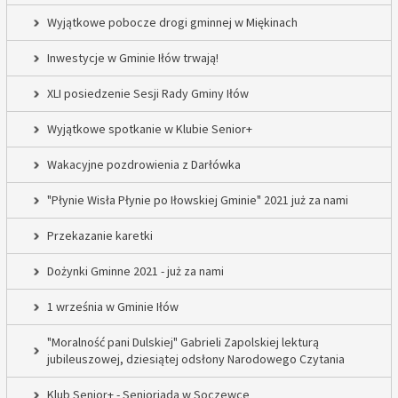
Wyjątkowe pobocze drogi gminnej w Miękinach
Inwestycje w Gminie Iłów trwają!
XLI posiedzenie Sesji Rady Gminy Iłów
Wyjątkowe spotkanie w Klubie Senior+
Wakacyjne pozdrowienia z Darłówka
"Płynie Wisła Płynie po Iłowskiej Gminie" 2021 już za nami
Przekazanie karetki
Dożynki Gminne 2021 - już za nami
1 września w Gminie Iłów
"Moralność pani Dulskiej" Gabrieli Zapolskiej lekturą
jubileuszowej, dziesiątej odsłony Narodowego Czytania
Klub Senior+ - Senioriada w Soczewce