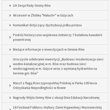
LIX Sesja Rady Gminy Iłów
Wrzesień w Żłobku "Maluch+" w Giżycach
Komunikat dotyczący dystrybucji jodku potasu
Podróż historyczno-wojskowa żołnierzy 7 batalionu kawalerii
powietrznej
Bieżące informacje o inwestycjach w Gminie Iłów
Uroczyste odebranie inwestycji „Budowa i modernizacja sieci
wodno-kanalizacyjnej w m. Iłów oraz budowa sieci
wodociągowej w m. Giżyce wraz z wymianą hydrantów na
terenie gm. Iłów”
Maszt z flagą Rzeczypospolitej Polskiej w Parku 100-lecia
Odzyskania Niepodległości w Iłowie
Nagrody Wójta Gminy Iłów z okazji Dnia Edukacji Narodowej
16 Festiwal Folkloru i Kultury Ziemi Kujawskiej i Mazowieckiej