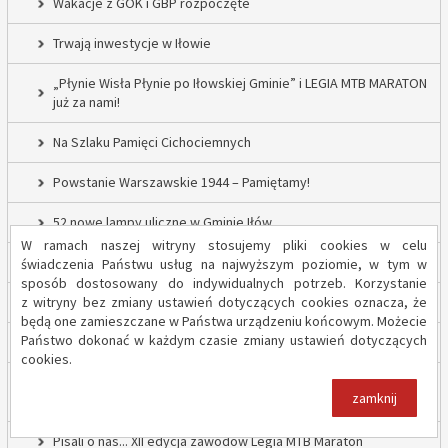
Wakacje z GOK i GBP rozpoczęte
Trwają inwestycje w Iłowie
„Płynie Wisła Płynie po Iłowskiej Gminie” i LEGIA MTB MARATON
już za nami!
Na Szlaku Pamięci Cichociemnych
Powstanie Warszawskie 1944 – Pamiętamy!
52 nowe lampy uliczne w Gminie Iłów
W ramach naszej witryny stosujemy pliki cookies w celu
Inwestycja drogowa w Sadowie – prace rozpoczęte
świadczenia Państwu usług na najwyższym poziomie, w tym w
sposób dostosowany do indywidualnych potrzeb. Korzystanie
z witryny bez zmiany ustawień dotyczących cookies oznacza, że
Trwają inwestycje w Gminie Iłów
będą one zamieszczane w Państwa urządzeniu końcowym. Możecie
Państwo dokonać w każdym czasie zmiany ustawień dotyczących
„Modernizacja Oczyszczalni Ścieków w Iłowie – etap II”
cookies.
Strażacy z OSP Iłów walczą o pieniądze od Harnasia. Zachęcamy
zamknij
do głosowania!
Pisali o nas... XII edycja zawodów Legia MTB Maraton