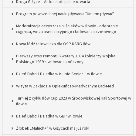
Droga Giżyce – Antosin oficjalnie otwarta
Program powszechnej nauki pływania "Umiem pływać"
Modernizacja oczyszczalni ścieków w Iłowie - odebranie
ciągnika, wozu asenizacyjnego i ładowacza czołowego
Nowa łódź ratownicza dla OSP KSRG Iłów
Pierwszy etap remontu kwatery 1034 żołnierzy Wojska
Polskiego 1939 r. w Iłowie ukończony
Dzień Babci i Dziadka w Klubie Senior + w Iłowie
Wizyta w Zakładzie Opiekuńczo-Medycznym Ład-Med
Turniej z cyklu Iłów Cup 2023 w Środowiskowej Hali Sportowej w
Iłowie
Dzień Babci i Dziadka w GBP w Iłowie
Żłobek „Maluch+” w Giżycach ma już rok!