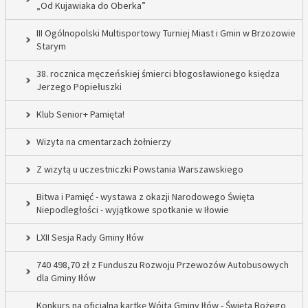
„Od Kujawiaka do Oberka”
III Ogólnopolski Multisportowy Turniej Miast i Gmin w Brzozowie
Starym
38. rocznica męczeńskiej śmierci błogosławionego księdza
Jerzego Popiełuszki
Klub Senior+ Pamięta!
Wizyta na cmentarzach żołnierzy
Z wizytą u uczestniczki Powstania Warszawskiego
Bitwa i Pamięć - wystawa z okazji Narodowego Święta
Niepodległości - wyjątkowe spotkanie w Iłowie
LXII Sesja Rady Gminy Iłów
740 498,70 zł z Funduszu Rozwoju Przewozów Autobusowych
dla Gminy Iłów
Konkurs na oficjalną kartkę Wójta Gminy Iłów - Święta Bożego