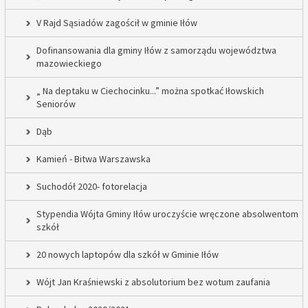
V Rajd Sąsiadów zagościł w gminie Iłów
Dofinansowania dla gminy Iłów z samorządu województwa
mazowieckiego
„ Na deptaku w Ciechocinku...” można spotkać Iłowskich
Seniorów
Dąb
Kamień - Bitwa Warszawska
Suchodół 2020- fotorelacja
Stypendia Wójta Gminy Iłów uroczyście wręczone absolwentom
szkół
20 nowych laptopów dla szkół w Gminie Iłów
Wójt Jan Kraśniewski z absolutorium bez wotum zaufania