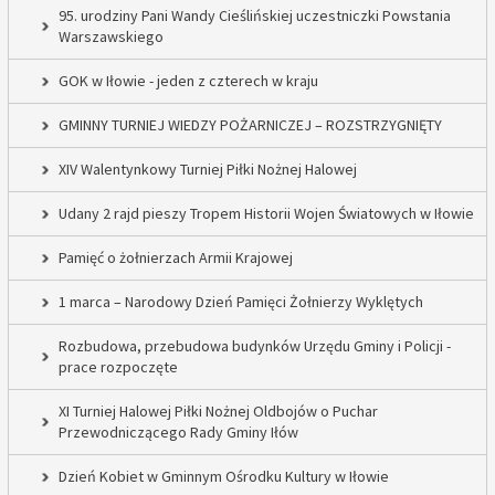
95. urodziny Pani Wandy Cieślińskiej uczestniczki Powstania
Warszawskiego
GOK w Iłowie - jeden z czterech w kraju
GMINNY TURNIEJ WIEDZY POŻARNICZEJ – ROZSTRZYGNIĘTY
XIV Walentynkowy Turniej Piłki Nożnej Halowej
Udany 2 rajd pieszy Tropem Historii Wojen Światowych w Iłowie
Pamięć o żołnierzach Armii Krajowej
1 marca – Narodowy Dzień Pamięci Żołnierzy Wyklętych
Rozbudowa, przebudowa budynków Urzędu Gminy i Policji -
prace rozpoczęte
XI Turniej Halowej Piłki Nożnej Oldbojów o Puchar
Przewodniczącego Rady Gminy Iłów
Dzień Kobiet w Gminnym Ośrodku Kultury w Iłowie