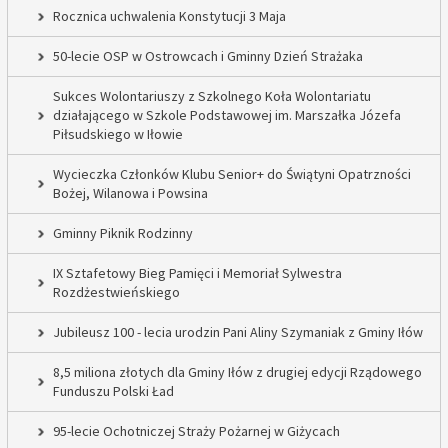
Rocznica uchwalenia Konstytucji 3 Maja
50-lecie OSP w Ostrowcach i Gminny Dzień Strażaka
Sukces Wolontariuszy z Szkolnego Koła Wolontariatu
działającego w Szkole Podstawowej im. Marszałka Józefa
Piłsudskiego w Iłowie
Wycieczka Członków Klubu Senior+ do Świątyni Opatrzności
Bożej, Wilanowa i Powsina
Gminny Piknik Rodzinny
IX Sztafetowy Bieg Pamięci i Memoriał Sylwestra
Rozdżestwieńskiego
Jubileusz 100 - lecia urodzin Pani Aliny Szymaniak z Gminy Iłów
8,5 miliona złotych dla Gminy Iłów z drugiej edycji Rządowego
Funduszu Polski Ład
95-lecie Ochotniczej Straży Pożarnej w Giżycach