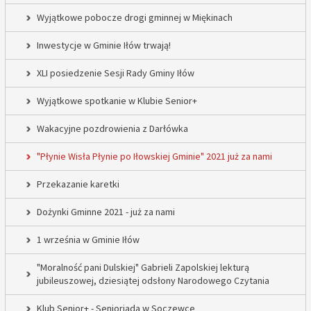
Wyjątkowe pobocze drogi gminnej w Miękinach
Inwestycje w Gminie Iłów trwają!
XLI posiedzenie Sesji Rady Gminy Iłów
Wyjątkowe spotkanie w Klubie Senior+
Wakacyjne pozdrowienia z Darłówka
"Płynie Wisła Płynie po Iłowskiej Gminie" 2021 już za nami
Przekazanie karetki
Dożynki Gminne 2021 - już za nami
1 września w Gminie Iłów
"Moralność pani Dulskiej" Gabrieli Zapolskiej lekturą
jubileuszowej, dziesiątej odsłony Narodowego Czytania
Klub Senior+ - Senioriada w Soczewce