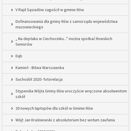
V Rajd Sąsiadów zagościł w gminie Iłów
Dofinansowania dla gminy Iłów z samorządu województwa
mazowieckiego
„ Na deptaku w Ciechocinku...” można spotkać Iłowskich
Seniorów
Dąb
Kamień - Bitwa Warszawska
Suchodół 2020- fotorelacja
Stypendia Wójta Gminy Iłów uroczyście wręczone absolwentom
szkół
20 nowych laptopów dla szkół w Gminie Iłów
Wójt Jan Kraśniewski z absolutorium bez wotum zaufania