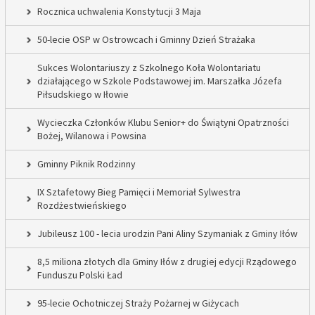
Rocznica uchwalenia Konstytucji 3 Maja
50-lecie OSP w Ostrowcach i Gminny Dzień Strażaka
Sukces Wolontariuszy z Szkolnego Koła Wolontariatu
działającego w Szkole Podstawowej im. Marszałka Józefa
Piłsudskiego w Iłowie
Wycieczka Członków Klubu Senior+ do Świątyni Opatrzności
Bożej, Wilanowa i Powsina
Gminny Piknik Rodzinny
IX Sztafetowy Bieg Pamięci i Memoriał Sylwestra
Rozdżestwieńskiego
Jubileusz 100 - lecia urodzin Pani Aliny Szymaniak z Gminy Iłów
8,5 miliona złotych dla Gminy Iłów z drugiej edycji Rządowego
Funduszu Polski Ład
95-lecie Ochotniczej Straży Pożarnej w Giżycach