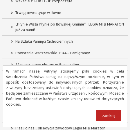
Wakacje z GOK i GBP rozpoczęte
Trwają inwestycje w Iłowie
„Płynie Wisła Płynie po Iłowskiej Gminie” i LEGIA MTB MARATON
już za nami!
Na Szlaku Pamięci Cichociemnych
Powstanie Warszawskie 1944 – Pamiętamy!
52 nowe lampy uliczne w Gminie Iłów
W ramach naszej witryny stosujemy pliki cookies w celu
Inwestycja drogowa w Sadowie – prace rozpoczęte
świadczenia Państwu usług na najwyższym poziomie, w tym w
sposób dostosowany do indywidualnych potrzeb. Korzystanie
z witryny bez zmiany ustawień dotyczących cookies oznacza, że
Trwają inwestycje w Gminie Iłów
będą one zamieszczane w Państwa urządzeniu końcowym. Możecie
Państwo dokonać w każdym czasie zmiany ustawień dotyczących
„Modernizacja Oczyszczalni Ścieków w Iłowie – etap II”
cookies.
Strażacy z OSP Iłów walczą o pieniądze od Harnasia. Zachęcamy
zamknij
do głosowania!
Pisali o nas... XII edycja zawodów Legia MTB Maraton