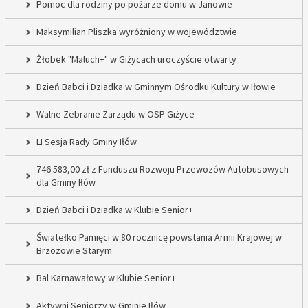
Pomoc dla rodziny po pożarze domu w Janowie
Maksymilian Pliszka wyróżniony w województwie
Żłobek "Maluch+" w Giżycach uroczyście otwarty
Dzień Babci i Dziadka w Gminnym Ośrodku Kultury w Iłowie
Walne Zebranie Zarządu w OSP Giżyce
LI Sesja Rady Gminy Iłów
746 583,00 zł z Funduszu Rozwoju Przewozów Autobusowych
dla Gminy Iłów
Dzień Babci i Dziadka w Klubie Senior+
Światełko Pamięci w 80 rocznicę powstania Armii Krajowej w
Brzozowie Starym
Bal Karnawałowy w Klubie Senior+
Aktywni Seniorzy w Gminie Iłów