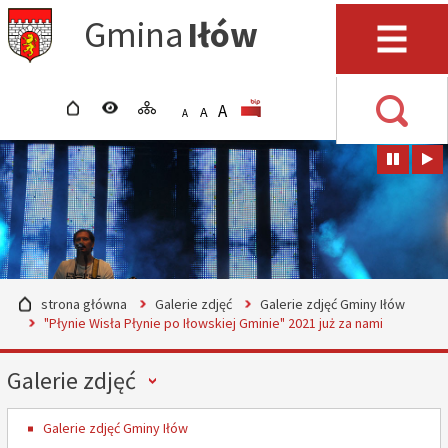
Przejdź do mapy serwisu
Przejdź do wyszukiwarki
Przejdź do głównego
Przejdź do treści
Gmina
Iłów
menu
Menu
strona główna
wersja kontrastowa
mapa serwisu
POWIĘKSZ CZCIONKĘ
rozmiar czcionki
BIP
A
STANDARDOWY ROZMIAR
A
POMNIEJSZ CZCIONKĘ
A
Wyszuki
strona główna
Galerie zdjęć
Galerie zdjęć Gminy Iłów
"Płynie Wisła Płynie po Iłowskiej Gminie" 2021 już za nami
Menu
Galerie zdjęć
Galerie zdjęć Gminy Iłów