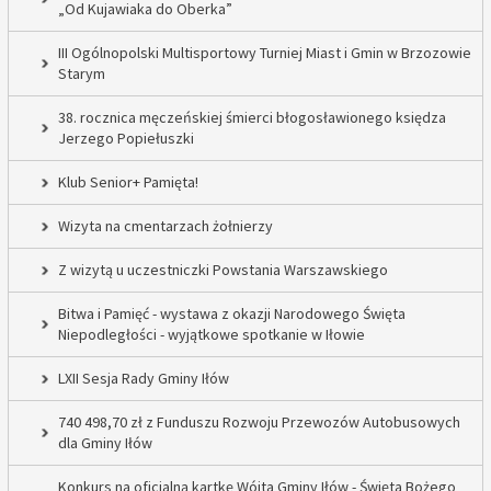
„Od Kujawiaka do Oberka”
III Ogólnopolski Multisportowy Turniej Miast i Gmin w Brzozowie
Starym
38. rocznica męczeńskiej śmierci błogosławionego księdza
Jerzego Popiełuszki
Klub Senior+ Pamięta!
Wizyta na cmentarzach żołnierzy
Z wizytą u uczestniczki Powstania Warszawskiego
Bitwa i Pamięć - wystawa z okazji Narodowego Święta
Niepodległości - wyjątkowe spotkanie w Iłowie
LXII Sesja Rady Gminy Iłów
740 498,70 zł z Funduszu Rozwoju Przewozów Autobusowych
dla Gminy Iłów
Konkurs na oficjalną kartkę Wójta Gminy Iłów - Święta Bożego