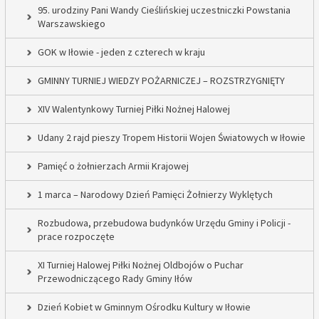
95. urodziny Pani Wandy Cieślińskiej uczestniczki Powstania
Warszawskiego
GOK w Iłowie - jeden z czterech w kraju
GMINNY TURNIEJ WIEDZY POŻARNICZEJ – ROZSTRZYGNIĘTY
XIV Walentynkowy Turniej Piłki Nożnej Halowej
Udany 2 rajd pieszy Tropem Historii Wojen Światowych w Iłowie
Pamięć o żołnierzach Armii Krajowej
1 marca – Narodowy Dzień Pamięci Żołnierzy Wyklętych
Rozbudowa, przebudowa budynków Urzędu Gminy i Policji -
prace rozpoczęte
XI Turniej Halowej Piłki Nożnej Oldbojów o Puchar
Przewodniczącego Rady Gminy Iłów
Dzień Kobiet w Gminnym Ośrodku Kultury w Iłowie