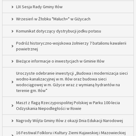
LIX Sesja Rady Gminy Iłów
Wrzesień w Żłobku "Maluch+" w Giżycach
Komunikat dotyczący dystrybucji jodku potasu
Podróż historyczno-wojskowa żołnierzy 7 batalionu kawalerii
powietrznej
Bieżące informacje o inwestycjach w Gminie Iłów
Uroczyste odebranie inwestycji „Budowa i modernizacja sieci
wodno-kanalizacyjnej w m. Iłów oraz budowa sieci
wodociągowej w m. Giżyce wraz z wymianą hydrantów na
terenie gm. Iłów”
Maszt z flagą Rzeczypospolitej Polskiej w Parku 100-lecia
Odzyskania Niepodległości w Iłowie
Nagrody Wójta Gminy Iłów z okazji Dnia Edukacji Narodowej
16 Festiwal Folkloru i Kultury Ziemi Kujawskiej i Mazowieckiej