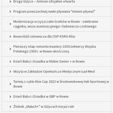
Droga Giżyce – Antosin oficjalnie otwarta
Program powszechnej nauki pływania "Umiem pływać"
Modernizacja oczyszczalni ścieków w Iłowie - odebranie
ciągnika, wozu asenizacyjnego i ładowacza czołowego
Nowa łódź ratownicza dla OSP KSRG Iłów
Pierwszy etap remontu kwatery 1034 żołnierzy Wojska
Polskiego 1939 r. w Iłowie ukończony
Dzień Babci i Dziadka w Klubie Senior + w Iłowie
Wizyta w Zakładzie Opiekuńczo-Medycznym Ład-Med
Turniej z cyklu Iłów Cup 2023 w Środowiskowej Hali Sportowej w
Iłowie
Dzień Babci i Dziadka w GBP w Iłowie
Żłobek „Maluch+” w Giżycach ma już rok!