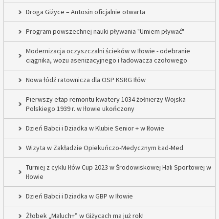
Droga Giżyce – Antosin oficjalnie otwarta
Program powszechnej nauki pływania "Umiem pływać"
Modernizacja oczyszczalni ścieków w Iłowie - odebranie
ciągnika, wozu asenizacyjnego i ładowacza czołowego
Nowa łódź ratownicza dla OSP KSRG Iłów
Pierwszy etap remontu kwatery 1034 żołnierzy Wojska
Polskiego 1939 r. w Iłowie ukończony
Dzień Babci i Dziadka w Klubie Senior + w Iłowie
Wizyta w Zakładzie Opiekuńczo-Medycznym Ład-Med
Turniej z cyklu Iłów Cup 2023 w Środowiskowej Hali Sportowej w
Iłowie
Dzień Babci i Dziadka w GBP w Iłowie
Żłobek „Maluch+” w Giżycach ma już rok!