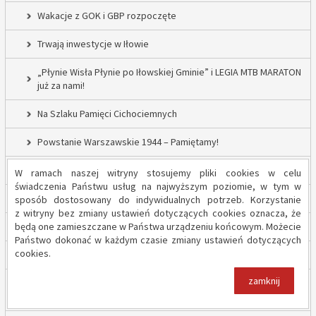
Wakacje z GOK i GBP rozpoczęte
Trwają inwestycje w Iłowie
„Płynie Wisła Płynie po Iłowskiej Gminie” i LEGIA MTB MARATON
już za nami!
Na Szlaku Pamięci Cichociemnych
Powstanie Warszawskie 1944 – Pamiętamy!
52 nowe lampy uliczne w Gminie Iłów
W ramach naszej witryny stosujemy pliki cookies w celu
świadczenia Państwu usług na najwyższym poziomie, w tym w
Inwestycja drogowa w Sadowie – prace rozpoczęte
sposób dostosowany do indywidualnych potrzeb. Korzystanie
z witryny bez zmiany ustawień dotyczących cookies oznacza, że
będą one zamieszczane w Państwa urządzeniu końcowym. Możecie
Trwają inwestycje w Gminie Iłów
Państwo dokonać w każdym czasie zmiany ustawień dotyczących
cookies.
„Modernizacja Oczyszczalni Ścieków w Iłowie – etap II”
zamknij
Strażacy z OSP Iłów walczą o pieniądze od Harnasia. Zachęcamy
do głosowania!