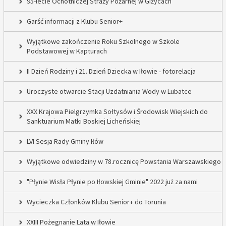
95-lecie Ochotniczej Straży Pożarnej w Giżycach
Garść informacji z Klubu Senior+
Wyjątkowe zakończenie Roku Szkolnego w Szkole
Podstawowej w Kapturach
II Dzień Rodziny i 21. Dzień Dziecka w Iłowie - fotorelacja
Uroczyste otwarcie Stacji Uzdatniania Wody w Lubatce
XXX Krajowa Pielgrzymka Sołtysów i Środowisk Wiejskich do
Sanktuarium Matki Boskiej Licheńskiej
LVI Sesja Rady Gminy Iłów
Wyjątkowe odwiedziny w 78.rocznicę Powstania Warszawskiego
"Płynie Wisła Płynie po Iłowskiej Gminie" 2022 już za nami
Wycieczka Członków Klubu Senior+ do Torunia
XXIII Pożegnanie Lata w Iłowie