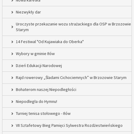
Nowa karetka
Niezwykły dar
Uroczyste przekazanie wozu strażackiego dla OSP w Brzozowie
Starym
14 Festiwal "Od Kujawiaka do Oberka"
Wybory w gminie Iłów
Dzień Edukacji Narodowej
Rajd rowerowy „Śladami Cichociemnych” w Brzozowie Starym
Bohaterom naszej Niepodległości
Niepodległa do Hymnu!
Turniej tenisa stołowego - Iłów
VII Sztafetowy Bieg Pamięci Sylwestra Rozdżestwieńskiego