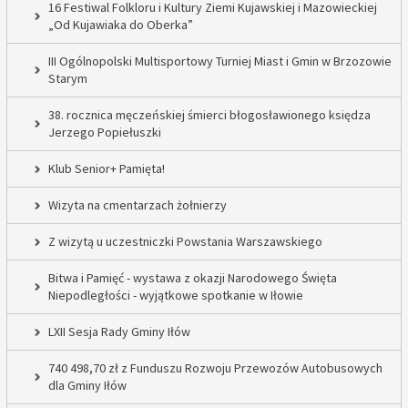
16 Festiwal Folkloru i Kultury Ziemi Kujawskiej i Mazowieckiej
„Od Kujawiaka do Oberka”
III Ogólnopolski Multisportowy Turniej Miast i Gmin w Brzozowie
Starym
38. rocznica męczeńskiej śmierci błogosławionego księdza
Jerzego Popiełuszki
Klub Senior+ Pamięta!
Wizyta na cmentarzach żołnierzy
Z wizytą u uczestniczki Powstania Warszawskiego
Bitwa i Pamięć - wystawa z okazji Narodowego Święta
Niepodległości - wyjątkowe spotkanie w Iłowie
LXII Sesja Rady Gminy Iłów
740 498,70 zł z Funduszu Rozwoju Przewozów Autobusowych
dla Gminy Iłów