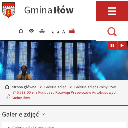
Przejdź do mapy serwisu
Przejdź do wyszukiwarki
Przejdź do głównego
Przejdź do treści
Gmina
Iłów
menu
Menu
strona główna
wersja kontrastowa
mapa serwisu
POWIĘKSZ CZCIONKĘ
rozmiar czcionki
BIP
A
STANDARDOWY ROZMIAR
A
POMNIEJSZ CZCIONKĘ
A
Wyszuki
strona główna
Galerie zdjęć
Galerie zdjęć Gminy Iłów
746 583,00 zł z Funduszu Rozwoju Przewozów Autobusowych
dla Gminy Iłów
Menu
Galerie zdjęć
Galerie zdjęć Gminy Iłów