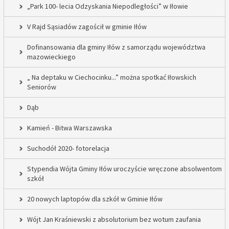
„Park 100- lecia Odzyskania Niepodległości” w Iłowie
V Rajd Sąsiadów zagościł w gminie Iłów
Dofinansowania dla gminy Iłów z samorządu województwa
mazowieckiego
„ Na deptaku w Ciechocinku...” można spotkać Iłowskich
Seniorów
Dąb
Kamień - Bitwa Warszawska
Suchodół 2020- fotorelacja
Stypendia Wójta Gminy Iłów uroczyście wręczone absolwentom
szkół
20 nowych laptopów dla szkół w Gminie Iłów
Wójt Jan Kraśniewski z absolutorium bez wotum zaufania