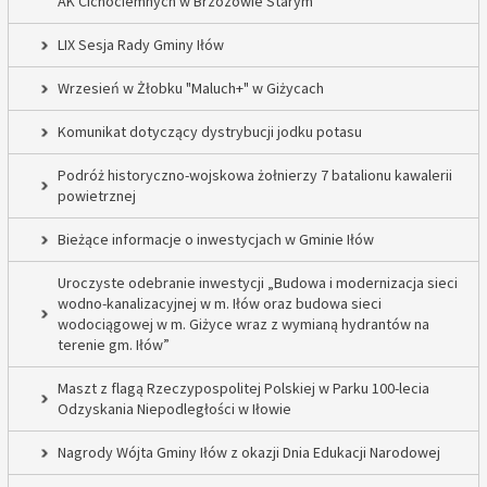
AK Cichociemnych w Brzozowie Starym
LIX Sesja Rady Gminy Iłów
Wrzesień w Żłobku "Maluch+" w Giżycach
Komunikat dotyczący dystrybucji jodku potasu
Podróż historyczno-wojskowa żołnierzy 7 batalionu kawalerii
powietrznej
Bieżące informacje o inwestycjach w Gminie Iłów
Uroczyste odebranie inwestycji „Budowa i modernizacja sieci
wodno-kanalizacyjnej w m. Iłów oraz budowa sieci
wodociągowej w m. Giżyce wraz z wymianą hydrantów na
terenie gm. Iłów”
Maszt z flagą Rzeczypospolitej Polskiej w Parku 100-lecia
Odzyskania Niepodległości w Iłowie
Nagrody Wójta Gminy Iłów z okazji Dnia Edukacji Narodowej