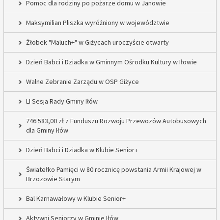
Pomoc dla rodziny po pożarze domu w Janowie
Maksymilian Pliszka wyróżniony w województwie
Żłobek "Maluch+" w Giżycach uroczyście otwarty
Dzień Babci i Dziadka w Gminnym Ośrodku Kultury w Iłowie
Walne Zebranie Zarządu w OSP Giżyce
LI Sesja Rady Gminy Iłów
746 583,00 zł z Funduszu Rozwoju Przewozów Autobusowych
dla Gminy Iłów
Dzień Babci i Dziadka w Klubie Senior+
Światełko Pamięci w 80 rocznicę powstania Armii Krajowej w
Brzozowie Starym
Bal Karnawałowy w Klubie Senior+
Aktywni Seniorzy w Gminie Iłów