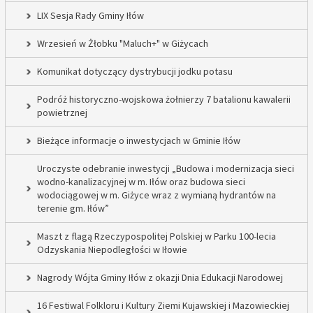
LIX Sesja Rady Gminy Iłów
Wrzesień w Żłobku "Maluch+" w Giżycach
Komunikat dotyczący dystrybucji jodku potasu
Podróż historyczno-wojskowa żołnierzy 7 batalionu kawalerii
powietrznej
Bieżące informacje o inwestycjach w Gminie Iłów
Uroczyste odebranie inwestycji „Budowa i modernizacja sieci
wodno-kanalizacyjnej w m. Iłów oraz budowa sieci
wodociągowej w m. Giżyce wraz z wymianą hydrantów na
terenie gm. Iłów”
Maszt z flagą Rzeczypospolitej Polskiej w Parku 100-lecia
Odzyskania Niepodległości w Iłowie
Nagrody Wójta Gminy Iłów z okazji Dnia Edukacji Narodowej
16 Festiwal Folkloru i Kultury Ziemi Kujawskiej i Mazowieckiej