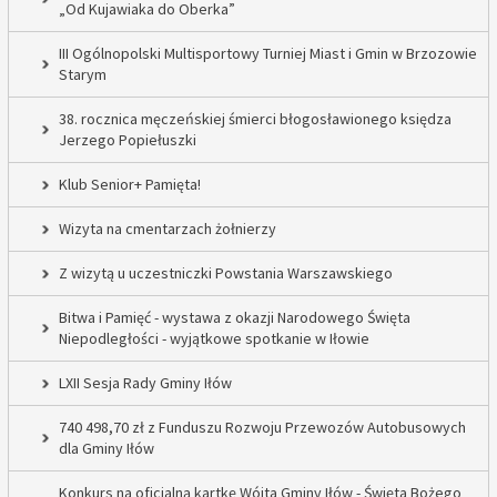
„Od Kujawiaka do Oberka”
III Ogólnopolski Multisportowy Turniej Miast i Gmin w Brzozowie
Starym
38. rocznica męczeńskiej śmierci błogosławionego księdza
Jerzego Popiełuszki
Klub Senior+ Pamięta!
Wizyta na cmentarzach żołnierzy
Z wizytą u uczestniczki Powstania Warszawskiego
Bitwa i Pamięć - wystawa z okazji Narodowego Święta
Niepodległości - wyjątkowe spotkanie w Iłowie
LXII Sesja Rady Gminy Iłów
740 498,70 zł z Funduszu Rozwoju Przewozów Autobusowych
dla Gminy Iłów
Konkurs na oficjalną kartkę Wójta Gminy Iłów - Święta Bożego