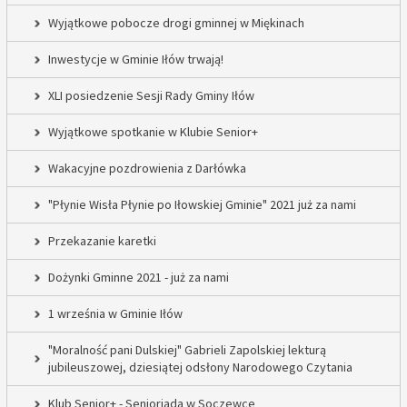
Wyjątkowe pobocze drogi gminnej w Miękinach
Inwestycje w Gminie Iłów trwają!
XLI posiedzenie Sesji Rady Gminy Iłów
Wyjątkowe spotkanie w Klubie Senior+
Wakacyjne pozdrowienia z Darłówka
"Płynie Wisła Płynie po Iłowskiej Gminie" 2021 już za nami
Przekazanie karetki
Dożynki Gminne 2021 - już za nami
1 września w Gminie Iłów
"Moralność pani Dulskiej" Gabrieli Zapolskiej lekturą
jubileuszowej, dziesiątej odsłony Narodowego Czytania
Klub Senior+ - Senioriada w Soczewce