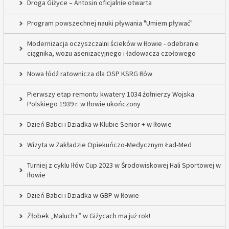
Droga Giżyce – Antosin oficjalnie otwarta
Program powszechnej nauki pływania "Umiem pływać"
Modernizacja oczyszczalni ścieków w Iłowie - odebranie
ciągnika, wozu asenizacyjnego i ładowacza czołowego
Nowa łódź ratownicza dla OSP KSRG Iłów
Pierwszy etap remontu kwatery 1034 żołnierzy Wojska
Polskiego 1939 r. w Iłowie ukończony
Dzień Babci i Dziadka w Klubie Senior + w Iłowie
Wizyta w Zakładzie Opiekuńczo-Medycznym Ład-Med
Turniej z cyklu Iłów Cup 2023 w Środowiskowej Hali Sportowej w
Iłowie
Dzień Babci i Dziadka w GBP w Iłowie
Żłobek „Maluch+” w Giżycach ma już rok!