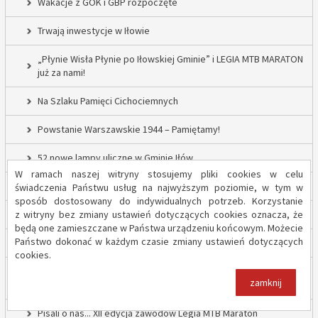
Wakacje z GOK i GBP rozpoczęte
Trwają inwestycje w Iłowie
„Płynie Wisła Płynie po Iłowskiej Gminie” i LEGIA MTB MARATON
już za nami!
Na Szlaku Pamięci Cichociemnych
Powstanie Warszawskie 1944 – Pamiętamy!
52 nowe lampy uliczne w Gminie Iłów
W ramach naszej witryny stosujemy pliki cookies w celu
Inwestycja drogowa w Sadowie – prace rozpoczęte
świadczenia Państwu usług na najwyższym poziomie, w tym w
sposób dostosowany do indywidualnych potrzeb. Korzystanie
z witryny bez zmiany ustawień dotyczących cookies oznacza, że
Trwają inwestycje w Gminie Iłów
będą one zamieszczane w Państwa urządzeniu końcowym. Możecie
Państwo dokonać w każdym czasie zmiany ustawień dotyczących
„Modernizacja Oczyszczalni Ścieków w Iłowie – etap II”
cookies.
Strażacy z OSP Iłów walczą o pieniądze od Harnasia. Zachęcamy
zamknij
do głosowania!
Pisali o nas... XII edycja zawodów Legia MTB Maraton