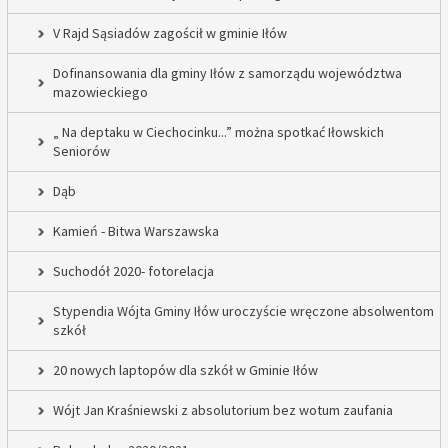
V Rajd Sąsiadów zagościł w gminie Iłów
Dofinansowania dla gminy Iłów z samorządu województwa
mazowieckiego
„ Na deptaku w Ciechocinku...” można spotkać Iłowskich
Seniorów
Dąb
Kamień - Bitwa Warszawska
Suchodół 2020- fotorelacja
Stypendia Wójta Gminy Iłów uroczyście wręczone absolwentom
szkół
20 nowych laptopów dla szkół w Gminie Iłów
Wójt Jan Kraśniewski z absolutorium bez wotum zaufania