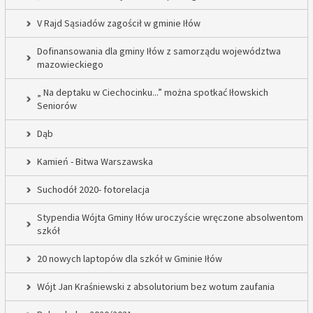
V Rajd Sąsiadów zagościł w gminie Iłów
Dofinansowania dla gminy Iłów z samorządu województwa
mazowieckiego
„ Na deptaku w Ciechocinku...” można spotkać Iłowskich
Seniorów
Dąb
Kamień - Bitwa Warszawska
Suchodół 2020- fotorelacja
Stypendia Wójta Gminy Iłów uroczyście wręczone absolwentom
szkół
20 nowych laptopów dla szkół w Gminie Iłów
Wójt Jan Kraśniewski z absolutorium bez wotum zaufania