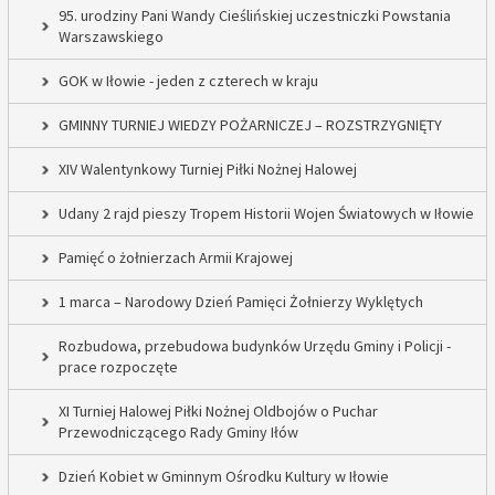
95. urodziny Pani Wandy Cieślińskiej uczestniczki Powstania
Warszawskiego
GOK w Iłowie - jeden z czterech w kraju
GMINNY TURNIEJ WIEDZY POŻARNICZEJ – ROZSTRZYGNIĘTY
XIV Walentynkowy Turniej Piłki Nożnej Halowej
Udany 2 rajd pieszy Tropem Historii Wojen Światowych w Iłowie
Pamięć o żołnierzach Armii Krajowej
1 marca – Narodowy Dzień Pamięci Żołnierzy Wyklętych
Rozbudowa, przebudowa budynków Urzędu Gminy i Policji -
prace rozpoczęte
XI Turniej Halowej Piłki Nożnej Oldbojów o Puchar
Przewodniczącego Rady Gminy Iłów
Dzień Kobiet w Gminnym Ośrodku Kultury w Iłowie