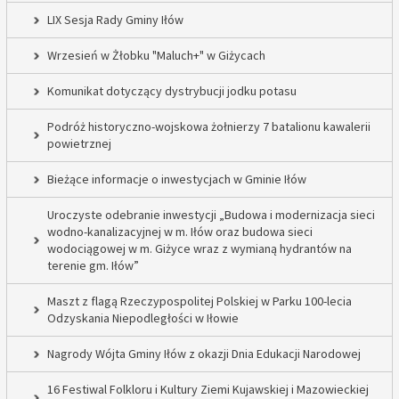
LIX Sesja Rady Gminy Iłów
Wrzesień w Żłobku "Maluch+" w Giżycach
Komunikat dotyczący dystrybucji jodku potasu
Podróż historyczno-wojskowa żołnierzy 7 batalionu kawalerii
powietrznej
Bieżące informacje o inwestycjach w Gminie Iłów
Uroczyste odebranie inwestycji „Budowa i modernizacja sieci
wodno-kanalizacyjnej w m. Iłów oraz budowa sieci
wodociągowej w m. Giżyce wraz z wymianą hydrantów na
terenie gm. Iłów”
Maszt z flagą Rzeczypospolitej Polskiej w Parku 100-lecia
Odzyskania Niepodległości w Iłowie
Nagrody Wójta Gminy Iłów z okazji Dnia Edukacji Narodowej
16 Festiwal Folkloru i Kultury Ziemi Kujawskiej i Mazowieckiej