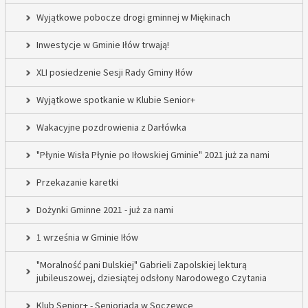
Wyjątkowe pobocze drogi gminnej w Miękinach
Inwestycje w Gminie Iłów trwają!
XLI posiedzenie Sesji Rady Gminy Iłów
Wyjątkowe spotkanie w Klubie Senior+
Wakacyjne pozdrowienia z Darłówka
"Płynie Wisła Płynie po Iłowskiej Gminie" 2021 już za nami
Przekazanie karetki
Dożynki Gminne 2021 - już za nami
1 września w Gminie Iłów
"Moralność pani Dulskiej" Gabrieli Zapolskiej lekturą
jubileuszowej, dziesiątej odsłony Narodowego Czytania
Klub Senior+ - Senioriada w Soczewce