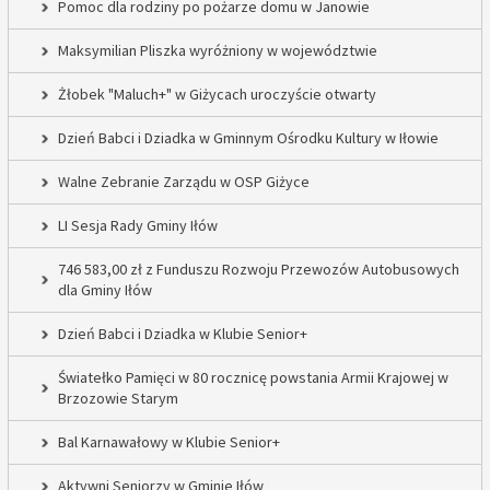
Pomoc dla rodziny po pożarze domu w Janowie
Maksymilian Pliszka wyróżniony w województwie
Żłobek "Maluch+" w Giżycach uroczyście otwarty
Dzień Babci i Dziadka w Gminnym Ośrodku Kultury w Iłowie
Walne Zebranie Zarządu w OSP Giżyce
LI Sesja Rady Gminy Iłów
746 583,00 zł z Funduszu Rozwoju Przewozów Autobusowych
dla Gminy Iłów
Dzień Babci i Dziadka w Klubie Senior+
Światełko Pamięci w 80 rocznicę powstania Armii Krajowej w
Brzozowie Starym
Bal Karnawałowy w Klubie Senior+
Aktywni Seniorzy w Gminie Iłów