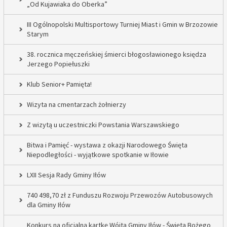
„Od Kujawiaka do Oberka”
III Ogólnopolski Multisportowy Turniej Miast i Gmin w Brzozowie
Starym
38. rocznica męczeńskiej śmierci błogosławionego księdza
Jerzego Popiełuszki
Klub Senior+ Pamięta!
Wizyta na cmentarzach żołnierzy
Z wizytą u uczestniczki Powstania Warszawskiego
Bitwa i Pamięć - wystawa z okazji Narodowego Święta
Niepodległości - wyjątkowe spotkanie w Iłowie
LXII Sesja Rady Gminy Iłów
740 498,70 zł z Funduszu Rozwoju Przewozów Autobusowych
dla Gminy Iłów
Konkurs na oficjalną kartkę Wójta Gminy Iłów - Święta Bożego