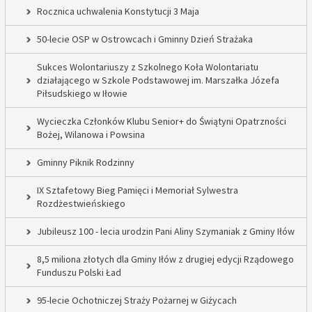
Rocznica uchwalenia Konstytucji 3 Maja
50-lecie OSP w Ostrowcach i Gminny Dzień Strażaka
Sukces Wolontariuszy z Szkolnego Koła Wolontariatu
działającego w Szkole Podstawowej im. Marszałka Józefa
Piłsudskiego w Iłowie
Wycieczka Członków Klubu Senior+ do Świątyni Opatrzności
Bożej, Wilanowa i Powsina
Gminny Piknik Rodzinny
IX Sztafetowy Bieg Pamięci i Memoriał Sylwestra
Rozdżestwieńskiego
Jubileusz 100 - lecia urodzin Pani Aliny Szymaniak z Gminy Iłów
8,5 miliona złotych dla Gminy Iłów z drugiej edycji Rządowego
Funduszu Polski Ład
95-lecie Ochotniczej Straży Pożarnej w Giżycach