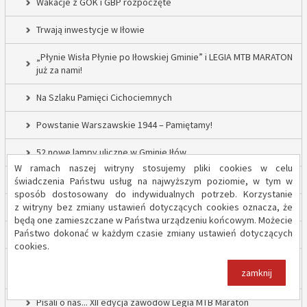
Wakacje z GOK i GBP rozpoczęte
Trwają inwestycje w Iłowie
„Płynie Wisła Płynie po Iłowskiej Gminie” i LEGIA MTB MARATON
już za nami!
Na Szlaku Pamięci Cichociemnych
Powstanie Warszawskie 1944 – Pamiętamy!
52 nowe lampy uliczne w Gminie Iłów
W ramach naszej witryny stosujemy pliki cookies w celu
Inwestycja drogowa w Sadowie – prace rozpoczęte
świadczenia Państwu usług na najwyższym poziomie, w tym w
sposób dostosowany do indywidualnych potrzeb. Korzystanie
z witryny bez zmiany ustawień dotyczących cookies oznacza, że
Trwają inwestycje w Gminie Iłów
będą one zamieszczane w Państwa urządzeniu końcowym. Możecie
Państwo dokonać w każdym czasie zmiany ustawień dotyczących
„Modernizacja Oczyszczalni Ścieków w Iłowie – etap II”
cookies.
Strażacy z OSP Iłów walczą o pieniądze od Harnasia. Zachęcamy
zamknij
do głosowania!
Pisali o nas... XII edycja zawodów Legia MTB Maraton