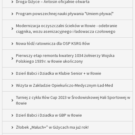
Droga Giżyce – Antosin oficjalnie otwarta
Program powszechnej nauki pływania "Umiem pływać"
Modernizacja oczyszczalni ścieków w Iłowie - odebranie
ciągnika, wozu asenizacyjnego i ładowacza czołowego
Nowa łódź ratownicza dla OSP KSRG Iłów
Pierwszy etap remontu kwatery 1034 żołnierzy Wojska
Polskiego 1939 r. w Iłowie ukończony
Dzień Babci i Dziadka w Klubie Senior + w Iłowie
Wizyta w Zakładzie Opiekuńczo-Medycznym Ład-Med
Turniej z cyklu Iłów Cup 2023 w Środowiskowej Hali Sportowej w
Iłowie
Dzień Babci i Dziadka w GBP w Iłowie
Żłobek „Maluch+” w Giżycach ma już rok!