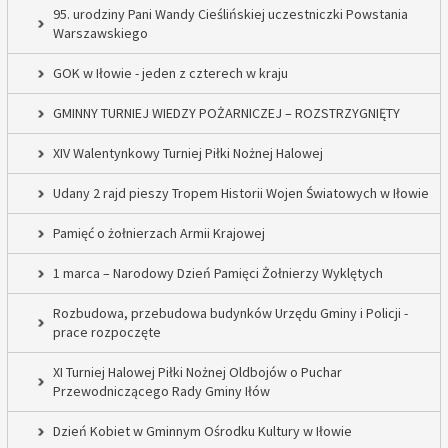
95. urodziny Pani Wandy Cieślińskiej uczestniczki Powstania
Warszawskiego
GOK w Iłowie - jeden z czterech w kraju
GMINNY TURNIEJ WIEDZY POŻARNICZEJ – ROZSTRZYGNIĘTY
XIV Walentynkowy Turniej Piłki Nożnej Halowej
Udany 2 rajd pieszy Tropem Historii Wojen Światowych w Iłowie
Pamięć o żołnierzach Armii Krajowej
1 marca – Narodowy Dzień Pamięci Żołnierzy Wyklętych
Rozbudowa, przebudowa budynków Urzędu Gminy i Policji -
prace rozpoczęte
XI Turniej Halowej Piłki Nożnej Oldbojów o Puchar
Przewodniczącego Rady Gminy Iłów
Dzień Kobiet w Gminnym Ośrodku Kultury w Iłowie