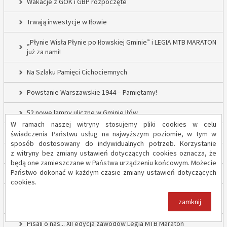
Wakacje z GOK i GBP rozpoczęte
Trwają inwestycje w Iłowie
„Płynie Wisła Płynie po Iłowskiej Gminie” i LEGIA MTB MARATON
już za nami!
Na Szlaku Pamięci Cichociemnych
Powstanie Warszawskie 1944 – Pamiętamy!
52 nowe lampy uliczne w Gminie Iłów
W ramach naszej witryny stosujemy pliki cookies w celu
Inwestycja drogowa w Sadowie – prace rozpoczęte
świadczenia Państwu usług na najwyższym poziomie, w tym w
sposób dostosowany do indywidualnych potrzeb. Korzystanie
z witryny bez zmiany ustawień dotyczących cookies oznacza, że
Trwają inwestycje w Gminie Iłów
będą one zamieszczane w Państwa urządzeniu końcowym. Możecie
Państwo dokonać w każdym czasie zmiany ustawień dotyczących
„Modernizacja Oczyszczalni Ścieków w Iłowie – etap II”
cookies.
Strażacy z OSP Iłów walczą o pieniądze od Harnasia. Zachęcamy
zamknij
do głosowania!
Pisali o nas... XII edycja zawodów Legia MTB Maraton