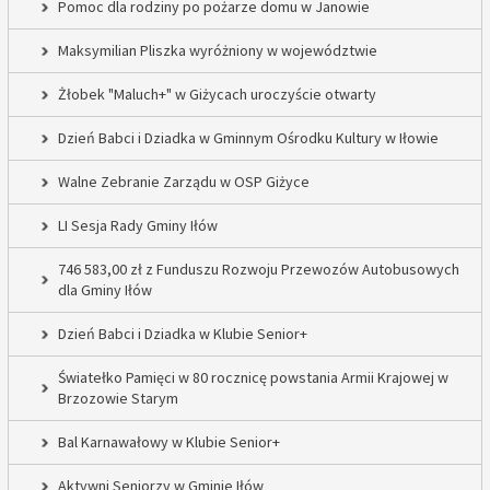
Pomoc dla rodziny po pożarze domu w Janowie
Maksymilian Pliszka wyróżniony w województwie
Żłobek "Maluch+" w Giżycach uroczyście otwarty
Dzień Babci i Dziadka w Gminnym Ośrodku Kultury w Iłowie
Walne Zebranie Zarządu w OSP Giżyce
LI Sesja Rady Gminy Iłów
746 583,00 zł z Funduszu Rozwoju Przewozów Autobusowych
dla Gminy Iłów
Dzień Babci i Dziadka w Klubie Senior+
Światełko Pamięci w 80 rocznicę powstania Armii Krajowej w
Brzozowie Starym
Bal Karnawałowy w Klubie Senior+
Aktywni Seniorzy w Gminie Iłów