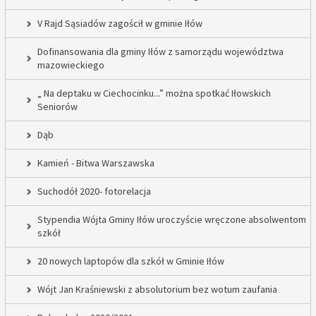
V Rajd Sąsiadów zagościł w gminie Iłów
Dofinansowania dla gminy Iłów z samorządu województwa
mazowieckiego
„ Na deptaku w Ciechocinku...” można spotkać Iłowskich
Seniorów
Dąb
Kamień - Bitwa Warszawska
Suchodół 2020- fotorelacja
Stypendia Wójta Gminy Iłów uroczyście wręczone absolwentom
szkół
20 nowych laptopów dla szkół w Gminie Iłów
Wójt Jan Kraśniewski z absolutorium bez wotum zaufania