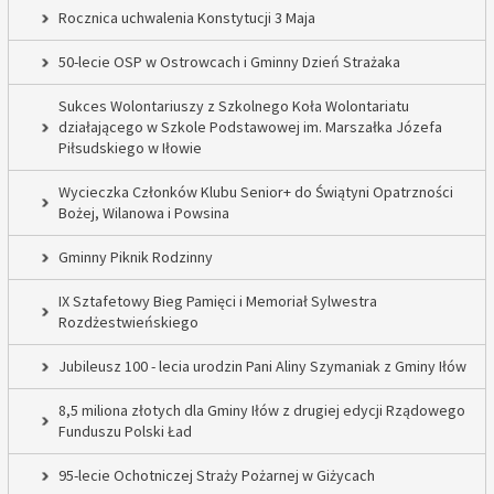
Rocznica uchwalenia Konstytucji 3 Maja
50-lecie OSP w Ostrowcach i Gminny Dzień Strażaka
Sukces Wolontariuszy z Szkolnego Koła Wolontariatu
działającego w Szkole Podstawowej im. Marszałka Józefa
Piłsudskiego w Iłowie
Wycieczka Członków Klubu Senior+ do Świątyni Opatrzności
Bożej, Wilanowa i Powsina
Gminny Piknik Rodzinny
IX Sztafetowy Bieg Pamięci i Memoriał Sylwestra
Rozdżestwieńskiego
Jubileusz 100 - lecia urodzin Pani Aliny Szymaniak z Gminy Iłów
8,5 miliona złotych dla Gminy Iłów z drugiej edycji Rządowego
Funduszu Polski Ład
95-lecie Ochotniczej Straży Pożarnej w Giżycach