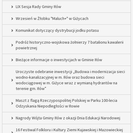
LIX Sesja Rady Gminy Iłów
Wrzesień w Żłobku "Maluch+" w Giżycach
Komunikat dotyczący dystrybucji jodku potasu
Podróż historyczno-wojskowa żołnierzy 7 batalionu kawalerii
powietrznej
Bieżące informacje o inwestycjach w Gminie Iłów
Uroczyste odebranie inwestycji „Budowa i modernizacja sieci
wodno-kanalizacyjnej w m. Iłów oraz budowa sieci
wodociągowej w m. Giżyce wraz z wymianą hydrantów na
terenie gm. Iłów”
Maszt z flagą Rzeczypospolitej Polskiej w Parku 100-lecia
Odzyskania Niepodległości w Iłowie
Nagrody Wójta Gminy Iłów z okazji Dnia Edukacji Narodowej
16 Festiwal Folkloru i Kultury Ziemi Kujawskiej i Mazowieckiej