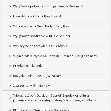
Wyjątkowe pobocze drogi gminnej w Miękinach
Inwestycje w Gminie Iłów trwają!
XLI posiedzenie Sesji Rady Gminy Iłów
Wyjątkowe spotkanie w Klubie Senior+
Wakacyjne pozdrowienia z Darłówka
"Płynie Wisła Płynie po Iłowskiej Gminie" 2021 już za nami
Przekazanie karetki
Dożynki Gminne 2021 - już za nami
1 września w Gminie Iłów
"Moralność pani Dulskiej" Gabrieli Zapolskiej lekturą
jubileuszowej, dziesiątej odsłony Narodowego Czytania
Klub Senior+ - Senioriada w Soczewce