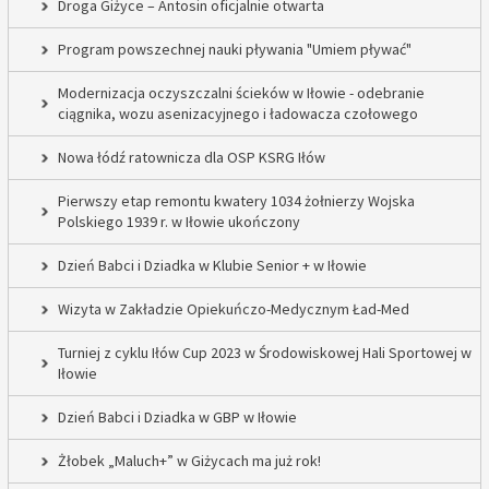
Droga Giżyce – Antosin oficjalnie otwarta
Program powszechnej nauki pływania "Umiem pływać"
Modernizacja oczyszczalni ścieków w Iłowie - odebranie
ciągnika, wozu asenizacyjnego i ładowacza czołowego
Nowa łódź ratownicza dla OSP KSRG Iłów
Pierwszy etap remontu kwatery 1034 żołnierzy Wojska
Polskiego 1939 r. w Iłowie ukończony
Dzień Babci i Dziadka w Klubie Senior + w Iłowie
Wizyta w Zakładzie Opiekuńczo-Medycznym Ład-Med
Turniej z cyklu Iłów Cup 2023 w Środowiskowej Hali Sportowej w
Iłowie
Dzień Babci i Dziadka w GBP w Iłowie
Żłobek „Maluch+” w Giżycach ma już rok!