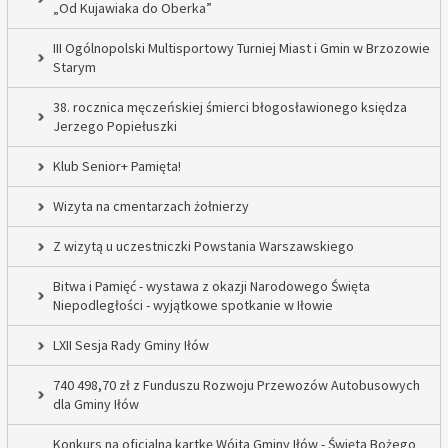
„Od Kujawiaka do Oberka”
III Ogólnopolski Multisportowy Turniej Miast i Gmin w Brzozowie
Starym
38. rocznica męczeńskiej śmierci błogosławionego księdza
Jerzego Popiełuszki
Klub Senior+ Pamięta!
Wizyta na cmentarzach żołnierzy
Z wizytą u uczestniczki Powstania Warszawskiego
Bitwa i Pamięć - wystawa z okazji Narodowego Święta
Niepodległości - wyjątkowe spotkanie w Iłowie
LXII Sesja Rady Gminy Iłów
740 498,70 zł z Funduszu Rozwoju Przewozów Autobusowych
dla Gminy Iłów
Konkurs na oficjalną kartkę Wójta Gminy Iłów - Święta Bożego