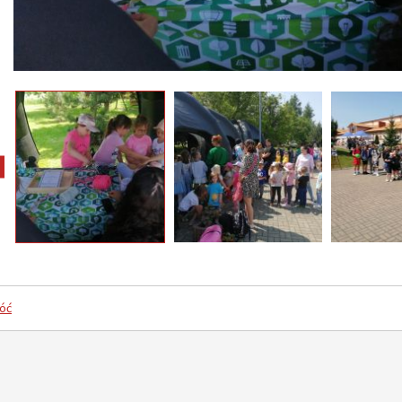
pokaż poprzednie zdjęcia
óć