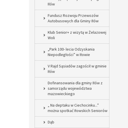
Iłów
Fundusz Rozwoju Przewozów
Autobusowych dla Gminy Iłów
Klub Senior+ z wizytą w Żelazowej
Woli
„Park 100- lecia Odzyskania
Niepodległości” w Iłowie
V Rajd Sąsiadów zagościł w gminie
Iłów
Dofinansowania dla gminy Iłów z
samorządu województwa
mazowieckiego
„ Na deptaku w Ciechocinku...”
można spotkać Iłowskich Seniorów
Dąb