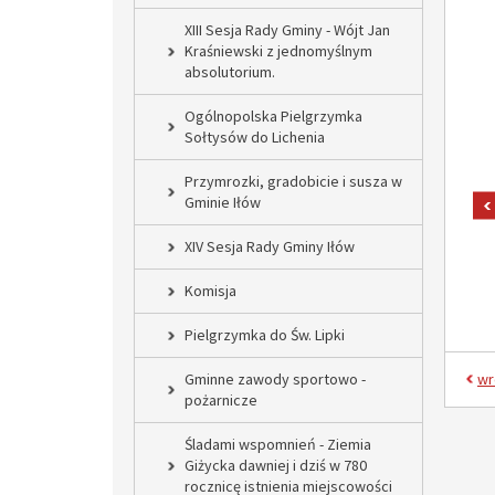
XIII Sesja Rady Gminy - Wójt Jan
Kraśniewski z jednomyślnym
absolutorium.
Ogólnopolska Pielgrzymka
Sołtysów do Lichenia
Przymrozki, gradobicie i susza w
Gminie Iłów
XIV Sesja Rady Gminy Iłów
Komisja
Pielgrzymka do Św. Lipki
Gminne zawody sportowo -
wr
pożarnicze
Śladami wspomnień - Ziemia
Giżycka dawniej i dziś w 780
rocznicę istnienia miejscowości