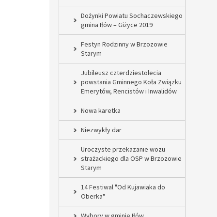
Dożynki Powiatu Sochaczewskiego
gmina Iłów – Giżyce 2019
Festyn Rodzinny w Brzozowie
Starym
Jubileusz czterdziestolecia
powstania Gminnego Koła Związku
Emerytów, Rencistów i Inwalidów
Nowa karetka
Niezwykły dar
Uroczyste przekazanie wozu
strażackiego dla OSP w Brzozowie
Starym
14 Festiwal "Od Kujawiaka do
Oberka"
Wybory w gminie Iłów