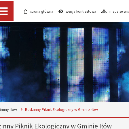
strona główna
wersja kontrastowa
mapa serwi
Menu
Gminy Iłów
Rodzinny Piknik Ekologiczny w Gminie Iłów
inny Piknik Ekologiczny w Gminie Iłów