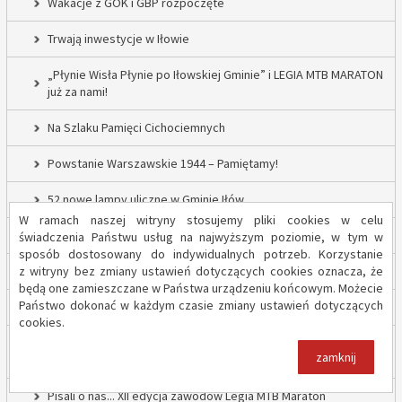
Wakacje z GOK i GBP rozpoczęte
Trwają inwestycje w Iłowie
„Płynie Wisła Płynie po Iłowskiej Gminie” i LEGIA MTB MARATON
już za nami!
Na Szlaku Pamięci Cichociemnych
Powstanie Warszawskie 1944 – Pamiętamy!
52 nowe lampy uliczne w Gminie Iłów
W ramach naszej witryny stosujemy pliki cookies w celu
Inwestycja drogowa w Sadowie – prace rozpoczęte
świadczenia Państwu usług na najwyższym poziomie, w tym w
sposób dostosowany do indywidualnych potrzeb. Korzystanie
z witryny bez zmiany ustawień dotyczących cookies oznacza, że
Trwają inwestycje w Gminie Iłów
będą one zamieszczane w Państwa urządzeniu końcowym. Możecie
Państwo dokonać w każdym czasie zmiany ustawień dotyczących
„Modernizacja Oczyszczalni Ścieków w Iłowie – etap II”
cookies.
Strażacy z OSP Iłów walczą o pieniądze od Harnasia. Zachęcamy
zamknij
do głosowania!
Pisali o nas... XII edycja zawodów Legia MTB Maraton