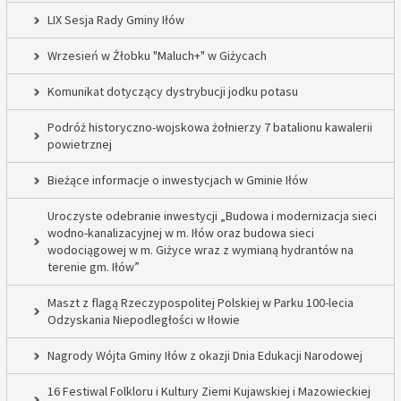
LIX Sesja Rady Gminy Iłów
Wrzesień w Żłobku "Maluch+" w Giżycach
Komunikat dotyczący dystrybucji jodku potasu
Podróż historyczno-wojskowa żołnierzy 7 batalionu kawalerii
powietrznej
Bieżące informacje o inwestycjach w Gminie Iłów
Uroczyste odebranie inwestycji „Budowa i modernizacja sieci
wodno-kanalizacyjnej w m. Iłów oraz budowa sieci
wodociągowej w m. Giżyce wraz z wymianą hydrantów na
terenie gm. Iłów”
Maszt z flagą Rzeczypospolitej Polskiej w Parku 100-lecia
Odzyskania Niepodległości w Iłowie
Nagrody Wójta Gminy Iłów z okazji Dnia Edukacji Narodowej
16 Festiwal Folkloru i Kultury Ziemi Kujawskiej i Mazowieckiej