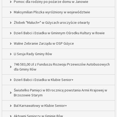
Pomoc dla rodziny po pożarze domu w Janowie
Maksymilian Pliszka wyróżniony w województwie
Żłobek "Maluch+" w Giżycach uroczyście otwarty
Dzień Babci i Dziadka w Gminnym Ośrodku Kultury w Iłowie
Walne Zebranie Zarządu w OSP Giżyce
LI Sesja Rady Gminy Iłów
746 583,00 zł z Funduszu Rozwoju Przewozów Autobusowych
dla Gminy Iłów
Dzień Babci i Dziadka w Klubie Senior+
Światełko Pamięci w 80 rocznicę powstania Armii Krajowej w
Brzozowie Starym
Bal Karnawałowy w Klubie Senior+
Aktywni Seniorzy w Gminie Iłów