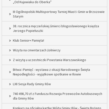
„Od Kujawiaka do Oberka”
III Ogólnopolski Multisportowy Turniej Miast i Gmin w Brzozowie
Starym
38. rocznica męczeńskiej śmierci błogosławionego księdza
Jerzego Popiełuszki
Klub Senior+ Pamięta!
Wizyta na cmentarzach żołnierzy
Z wizytą u uczestniczki Powstania Warszawskiego
Bitwa i Pamięć - wystawa z okazji Narodowego Święta
Niepodległości - wyjątkowe spotkanie w Iłowie
LXII Sesja Rady Gminy Iłów
740 498,70 zł z Funduszu Rozwoju Przewozów Autobusowych
dla Gminy Iłów
Konkurs na oficjalną kartkę Wójta Gminy Iłów - Święta Bożego