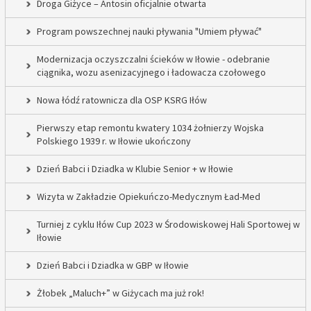
Droga Giżyce – Antosin oficjalnie otwarta
Program powszechnej nauki pływania "Umiem pływać"
Modernizacja oczyszczalni ścieków w Iłowie - odebranie
ciągnika, wozu asenizacyjnego i ładowacza czołowego
Nowa łódź ratownicza dla OSP KSRG Iłów
Pierwszy etap remontu kwatery 1034 żołnierzy Wojska
Polskiego 1939 r. w Iłowie ukończony
Dzień Babci i Dziadka w Klubie Senior + w Iłowie
Wizyta w Zakładzie Opiekuńczo-Medycznym Ład-Med
Turniej z cyklu Iłów Cup 2023 w Środowiskowej Hali Sportowej w
Iłowie
Dzień Babci i Dziadka w GBP w Iłowie
Żłobek „Maluch+” w Giżycach ma już rok!