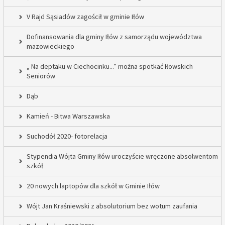
V Rajd Sąsiadów zagościł w gminie Iłów
Dofinansowania dla gminy Iłów z samorządu województwa
mazowieckiego
„ Na deptaku w Ciechocinku...” można spotkać Iłowskich
Seniorów
Dąb
Kamień - Bitwa Warszawska
Suchodół 2020- fotorelacja
Stypendia Wójta Gminy Iłów uroczyście wręczone absolwentom
szkół
20 nowych laptopów dla szkół w Gminie Iłów
Wójt Jan Kraśniewski z absolutorium bez wotum zaufania