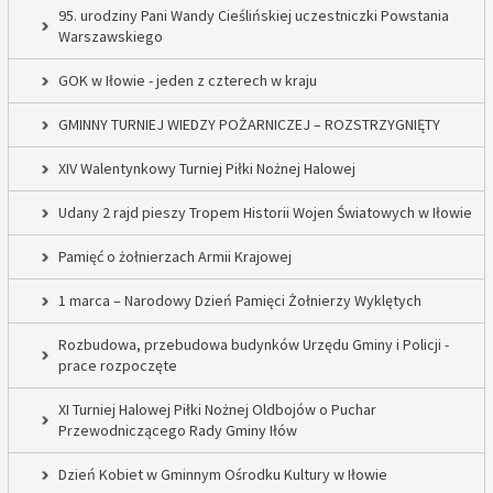
95. urodziny Pani Wandy Cieślińskiej uczestniczki Powstania
Warszawskiego
GOK w Iłowie - jeden z czterech w kraju
GMINNY TURNIEJ WIEDZY POŻARNICZEJ – ROZSTRZYGNIĘTY
XIV Walentynkowy Turniej Piłki Nożnej Halowej
Udany 2 rajd pieszy Tropem Historii Wojen Światowych w Iłowie
Pamięć o żołnierzach Armii Krajowej
1 marca – Narodowy Dzień Pamięci Żołnierzy Wyklętych
Rozbudowa, przebudowa budynków Urzędu Gminy i Policji -
prace rozpoczęte
XI Turniej Halowej Piłki Nożnej Oldbojów o Puchar
Przewodniczącego Rady Gminy Iłów
Dzień Kobiet w Gminnym Ośrodku Kultury w Iłowie