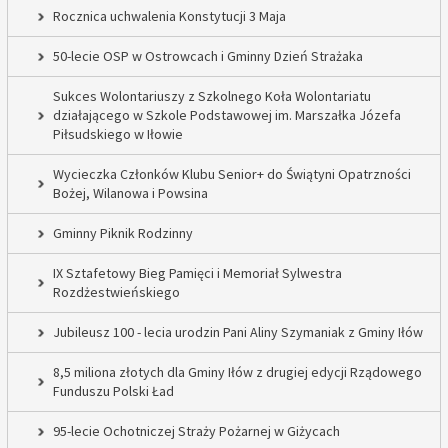
Rocznica uchwalenia Konstytucji 3 Maja
50-lecie OSP w Ostrowcach i Gminny Dzień Strażaka
Sukces Wolontariuszy z Szkolnego Koła Wolontariatu
działającego w Szkole Podstawowej im. Marszałka Józefa
Piłsudskiego w Iłowie
Wycieczka Członków Klubu Senior+ do Świątyni Opatrzności
Bożej, Wilanowa i Powsina
Gminny Piknik Rodzinny
IX Sztafetowy Bieg Pamięci i Memoriał Sylwestra
Rozdżestwieńskiego
Jubileusz 100 - lecia urodzin Pani Aliny Szymaniak z Gminy Iłów
8,5 miliona złotych dla Gminy Iłów z drugiej edycji Rządowego
Funduszu Polski Ład
95-lecie Ochotniczej Straży Pożarnej w Giżycach