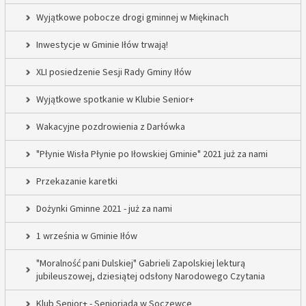
Wyjątkowe pobocze drogi gminnej w Miękinach
Inwestycje w Gminie Iłów trwają!
XLI posiedzenie Sesji Rady Gminy Iłów
Wyjątkowe spotkanie w Klubie Senior+
Wakacyjne pozdrowienia z Darłówka
"Płynie Wisła Płynie po Iłowskiej Gminie" 2021 już za nami
Przekazanie karetki
Dożynki Gminne 2021 - już za nami
1 września w Gminie Iłów
"Moralność pani Dulskiej" Gabrieli Zapolskiej lekturą
jubileuszowej, dziesiątej odsłony Narodowego Czytania
Klub Senior+ - Senioriada w Soczewce