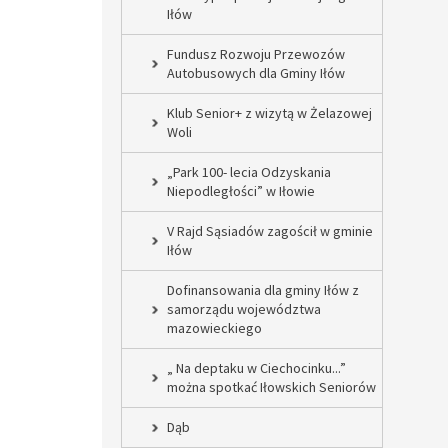
Iłów
Fundusz Rozwoju Przewozów
Autobusowych dla Gminy Iłów
Klub Senior+ z wizytą w Żelazowej
Woli
„Park 100- lecia Odzyskania
Niepodległości” w Iłowie
V Rajd Sąsiadów zagościł w gminie
Iłów
Dofinansowania dla gminy Iłów z
samorządu województwa
mazowieckiego
„ Na deptaku w Ciechocinku...”
można spotkać Iłowskich Seniorów
Dąb