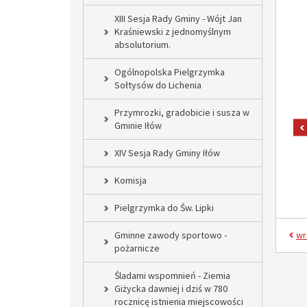
XIII Sesja Rady Gminy - Wójt Jan
Kraśniewski z jednomyślnym
absolutorium.
Ogólnopolska Pielgrzymka
Sołtysów do Lichenia
Przymrozki, gradobicie i susza w
Gminie Iłów
XIV Sesja Rady Gminy Iłów
Komisja
Pielgrzymka do Św. Lipki
Gminne zawody sportowo -
wr
pożarnicze
Śladami wspomnień - Ziemia
Giżycka dawniej i dziś w 780
rocznicę istnienia miejscowości