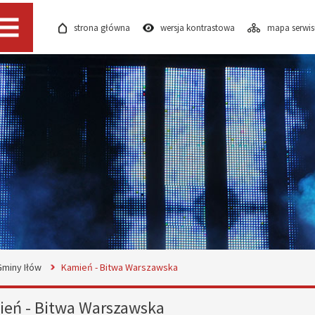
strona główna
wersja kontrastowa
mapa serwi
Menu
Gminy Iłów
Kamień - Bitwa Warszawska
eń - Bitwa Warszawska