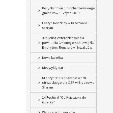
Dożynki Powiatu Sochaczewskiego
gmina Iłów – Giżyce 2019
Festyn Rodzinny w Brzozowie
Starym
Jubileusz czterdziestolecia
powstania Gminnego Koła Związku
Emerytów, Rencistów i Inwalidów
Nowa karetka
Niezwykły dar
Uroczyste przekazanie wozu
strażackiego dla OSP w Brzozowie
Starym
14 Festiwal "Od Kujawiaka do
Oberka"
Wybory w gminie Iłów