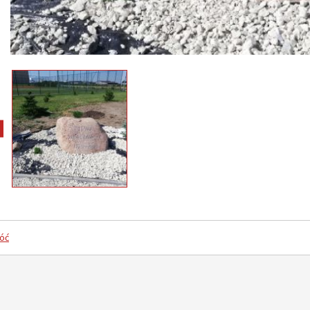
pokaż poprzednie zdjęcia
óć