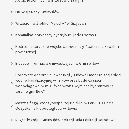
AK Cichociemnych w Brzozowie Starym
LIX Sesja Rady Gminy Iłów
Wrzesień w Żłobku "Maluch+" w Giżycach
Komunikat dotyczący dystrybucji jodku potasu
Podróż historyczno-wojskowa żołnierzy 7 batalionu kawalerii
powietrznej
Bieżące informacje o inwestycjach w Gminie Iłów
Uroczyste odebranie inwestycji „Budowa i modernizacja sieci
wodno-kanalizacyjnej w m. Iłów oraz budowa sieci
wodociągowej w m. Giżyce wraz z wymianą hydrantów na
terenie gm. Iłów”
Maszt z flagą Rzeczypospolitej Polskiej w Parku 100-lecia
Odzyskania Niepodległości w Iłowie
Nagrody Wójta Gminy Iłów z okazji Dnia Edukacji Narodowej