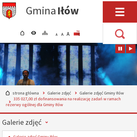
Przejdź do mapy serwisu
Przejdź do wyszukiwarki
Przejdź do głównego
Przejdź do treści
Gmina
Iłów
menu
Menu
strona główna
wersja kontrastowa
mapa serwisu
POWIĘKSZ CZCIONKĘ
rozmiar czcionki
BIP
A
STANDARDOWY ROZMIAR
A
POMNIEJSZ CZCIONKĘ
A
Wyszuki
strona główna
Galerie zdjęć
Galerie zdjęć Gminy Iłów
335 027,00 zł dofinansowania na realizację zadań w ramach
rezerwy ogólnej dla Gminy Iłów
Menu
Galerie zdjęć
Galerie zdjęć Gminy Iłów