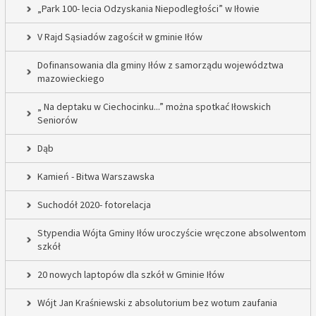
„Park 100- lecia Odzyskania Niepodległości” w Iłowie
V Rajd Sąsiadów zagościł w gminie Iłów
Dofinansowania dla gminy Iłów z samorządu województwa
mazowieckiego
„ Na deptaku w Ciechocinku...” można spotkać Iłowskich
Seniorów
Dąb
Kamień - Bitwa Warszawska
Suchodół 2020- fotorelacja
Stypendia Wójta Gminy Iłów uroczyście wręczone absolwentom
szkół
20 nowych laptopów dla szkół w Gminie Iłów
Wójt Jan Kraśniewski z absolutorium bez wotum zaufania