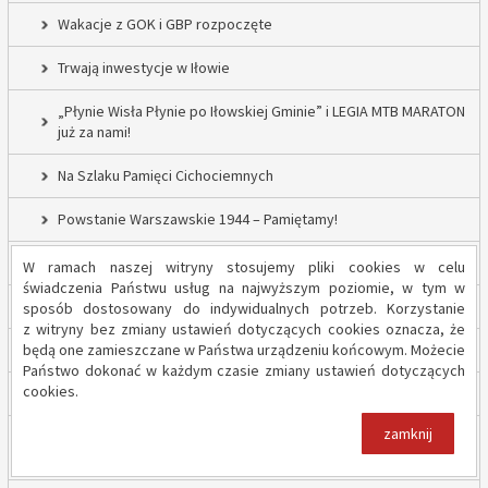
Wakacje z GOK i GBP rozpoczęte
Trwają inwestycje w Iłowie
„Płynie Wisła Płynie po Iłowskiej Gminie” i LEGIA MTB MARATON
już za nami!
Na Szlaku Pamięci Cichociemnych
Powstanie Warszawskie 1944 – Pamiętamy!
52 nowe lampy uliczne w Gminie Iłów
W ramach naszej witryny stosujemy pliki cookies w celu
świadczenia Państwu usług na najwyższym poziomie, w tym w
Inwestycja drogowa w Sadowie – prace rozpoczęte
sposób dostosowany do indywidualnych potrzeb. Korzystanie
z witryny bez zmiany ustawień dotyczących cookies oznacza, że
będą one zamieszczane w Państwa urządzeniu końcowym. Możecie
Trwają inwestycje w Gminie Iłów
Państwo dokonać w każdym czasie zmiany ustawień dotyczących
cookies.
„Modernizacja Oczyszczalni Ścieków w Iłowie – etap II”
zamknij
Strażacy z OSP Iłów walczą o pieniądze od Harnasia. Zachęcamy
do głosowania!