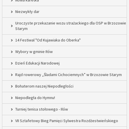
Nowa karetka
Niezwykły dar
Uroczyste przekazanie wozu strażackiego dla OSP w Brzozowie
Starym
14 Festiwal "Od Kujawiaka do Oberka"
Wybory w gminie Iłów
Dzień Edukacji Narodowej
Rajd rowerowy „Śladami Cichociemnych” w Brzozowie Starym
Bohaterom naszej Niepodległości
Niepodległa do Hymnu!
Turniej tenisa stołowego - Iłów
VII Sztafetowy Bieg Pamięci Sylwestra Rozdżestwieńskiego