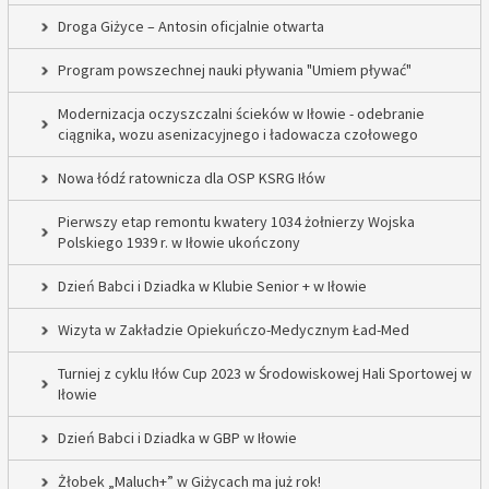
Droga Giżyce – Antosin oficjalnie otwarta
Program powszechnej nauki pływania "Umiem pływać"
Modernizacja oczyszczalni ścieków w Iłowie - odebranie
ciągnika, wozu asenizacyjnego i ładowacza czołowego
Nowa łódź ratownicza dla OSP KSRG Iłów
Pierwszy etap remontu kwatery 1034 żołnierzy Wojska
Polskiego 1939 r. w Iłowie ukończony
Dzień Babci i Dziadka w Klubie Senior + w Iłowie
Wizyta w Zakładzie Opiekuńczo-Medycznym Ład-Med
Turniej z cyklu Iłów Cup 2023 w Środowiskowej Hali Sportowej w
Iłowie
Dzień Babci i Dziadka w GBP w Iłowie
Żłobek „Maluch+” w Giżycach ma już rok!