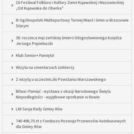
16 Festiwal Folkloru i Kultury Ziemi Kujawskiej i Mazowieckiej
„Od Kujawiaka do Oberka”
III Ogólnopolski Multisportowy Turniej Miast i Gmin w Brzozowie
Starym
38. rocznica męczeńskiej śmierci błogosławionego księdza
Jerzego Popiełuszki
Klub Senior+ Pamięta!
Wizyta na cmentarzach żołnierzy
Z wizytą u uczestniczki Powstania Warszawskiego
Bitwa i Pamięć - wystawa z okazji Narodowego Święta
Niepodległości - wyjątkowe spotkanie w Iłowie
LXII Sesja Rady Gminy Iłów
740 498,70 zł z Funduszu Rozwoju Przewozów Autobusowych
dla Gminy Iłów