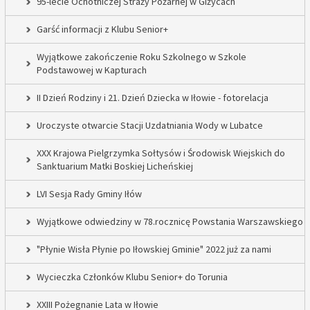
95-lecie Ochotniczej Straży Pożarnej w Giżycach
Garść informacji z Klubu Senior+
Wyjątkowe zakończenie Roku Szkolnego w Szkole
Podstawowej w Kapturach
II Dzień Rodziny i 21. Dzień Dziecka w Iłowie - fotorelacja
Uroczyste otwarcie Stacji Uzdatniania Wody w Lubatce
XXX Krajowa Pielgrzymka Sołtysów i Środowisk Wiejskich do
Sanktuarium Matki Boskiej Licheńskiej
LVI Sesja Rady Gminy Iłów
Wyjątkowe odwiedziny w 78.rocznicę Powstania Warszawskiego
"Płynie Wisła Płynie po Iłowskiej Gminie" 2022 już za nami
Wycieczka Członków Klubu Senior+ do Torunia
XXIII Pożegnanie Lata w Iłowie