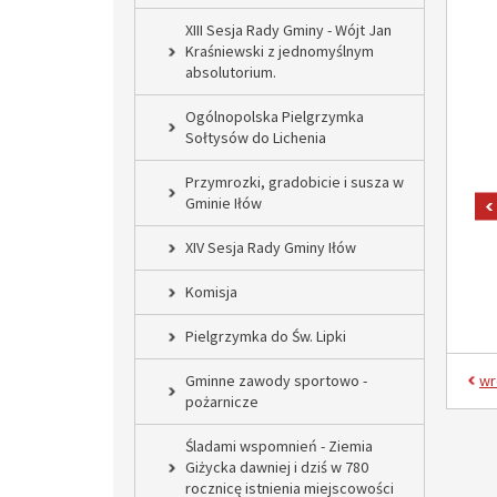
XIII Sesja Rady Gminy - Wójt Jan
Kraśniewski z jednomyślnym
absolutorium.
Ogólnopolska Pielgrzymka
Sołtysów do Lichenia
Przymrozki, gradobicie i susza w
Gminie Iłów
XIV Sesja Rady Gminy Iłów
Komisja
Pielgrzymka do Św. Lipki
Gminne zawody sportowo -
wr
pożarnicze
Śladami wspomnień - Ziemia
Giżycka dawniej i dziś w 780
rocznicę istnienia miejscowości