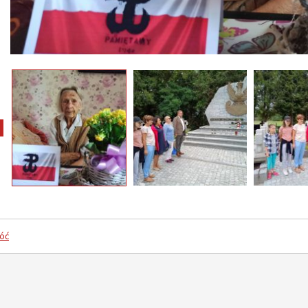
pokaż poprzednie zdjęcia
óć