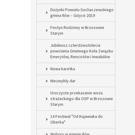
Dożynki Powiatu Sochaczewskiego
gmina Iłów – Giżyce 2019
Festyn Rodzinny w Brzozowie
Starym
Jubileusz czterdziestolecia
powstania Gminnego Koła Związku
Emerytów, Rencistów i Inwalidów
Nowa karetka
Niezwykły dar
Uroczyste przekazanie wozu
strażackiego dla OSP w Brzozowie
Starym
14 Festiwal "Od Kujawiaka do
Oberka"
Wybory w gminie Iłów