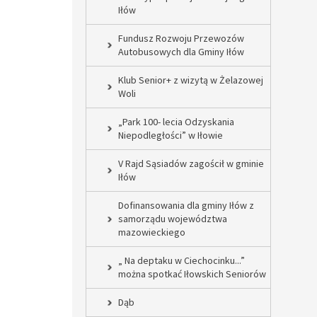
Iłów
Fundusz Rozwoju Przewozów
Autobusowych dla Gminy Iłów
Klub Senior+ z wizytą w Żelazowej
Woli
„Park 100- lecia Odzyskania
Niepodległości” w Iłowie
V Rajd Sąsiadów zagościł w gminie
Iłów
Dofinansowania dla gminy Iłów z
samorządu województwa
mazowieckiego
„ Na deptaku w Ciechocinku...”
można spotkać Iłowskich Seniorów
Dąb