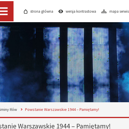
strona główna
wersja kontrastowa
mapa serwi
Menu
Gminy Iłów
Powstanie Warszawskie 1944 – Pamiętamy!
tanie Warszawskie 1944 – Pamiętamy!