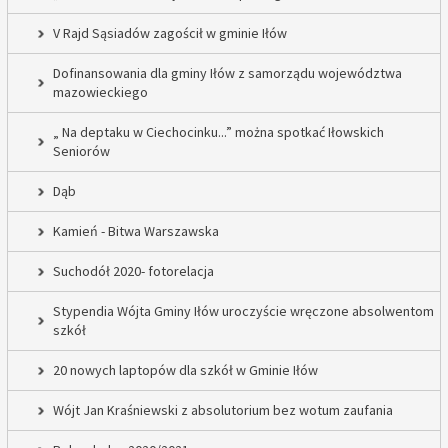
V Rajd Sąsiadów zagościł w gminie Iłów
Dofinansowania dla gminy Iłów z samorządu województwa
mazowieckiego
„ Na deptaku w Ciechocinku...” można spotkać Iłowskich
Seniorów
Dąb
Kamień - Bitwa Warszawska
Suchodół 2020- fotorelacja
Stypendia Wójta Gminy Iłów uroczyście wręczone absolwentom
szkół
20 nowych laptopów dla szkół w Gminie Iłów
Wójt Jan Kraśniewski z absolutorium bez wotum zaufania