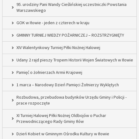
95. urodziny Pani Wandy Cieślińskiej uczestniczki Powstania
Warszawskiego
GOK w Iłowie - jeden z czterech w kraju
GMINNY TURNIEJ WIEDZY POŻARNICZEJ – ROZSTRZYGNIĘTY
XIV Walentynkowy Turniej Piłki Nożnej Halowej
Udany 2 rajd pieszy Tropem Historii Wojen Światowych w Iłowie
Pamięć o żołnierzach Armii Krajowej
1 marca – Narodowy Dzień Pamięci Żołnierzy Wyklętych
Rozbudowa, przebudowa budynków Urzędu Gminy i Policji -
prace rozpoczęte
XI Turniej Halowej Piłki Nożnej Oldbojów o Puchar
Przewodniczącego Rady Gminy Iłów
Dzień Kobiet w Gminnym Ośrodku Kultury w Iłowie