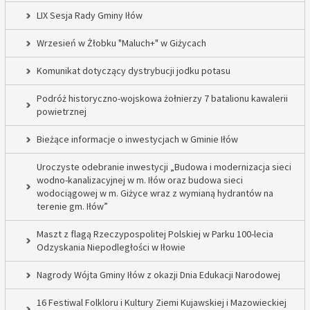
LIX Sesja Rady Gminy Iłów
Wrzesień w Żłobku "Maluch+" w Giżycach
Komunikat dotyczący dystrybucji jodku potasu
Podróż historyczno-wojskowa żołnierzy 7 batalionu kawalerii
powietrznej
Bieżące informacje o inwestycjach w Gminie Iłów
Uroczyste odebranie inwestycji „Budowa i modernizacja sieci
wodno-kanalizacyjnej w m. Iłów oraz budowa sieci
wodociągowej w m. Giżyce wraz z wymianą hydrantów na
terenie gm. Iłów”
Maszt z flagą Rzeczypospolitej Polskiej w Parku 100-lecia
Odzyskania Niepodległości w Iłowie
Nagrody Wójta Gminy Iłów z okazji Dnia Edukacji Narodowej
16 Festiwal Folkloru i Kultury Ziemi Kujawskiej i Mazowieckiej