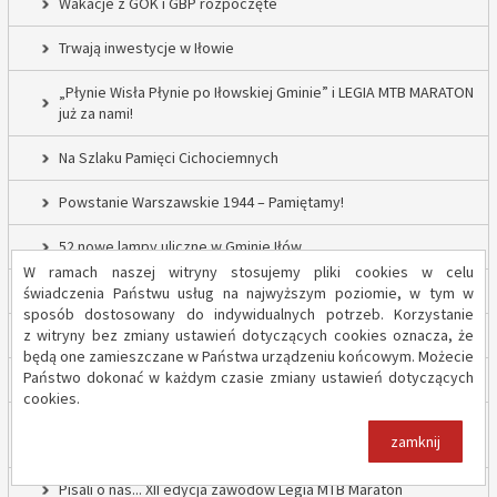
Wakacje z GOK i GBP rozpoczęte
Trwają inwestycje w Iłowie
„Płynie Wisła Płynie po Iłowskiej Gminie” i LEGIA MTB MARATON
już za nami!
Na Szlaku Pamięci Cichociemnych
Powstanie Warszawskie 1944 – Pamiętamy!
52 nowe lampy uliczne w Gminie Iłów
W ramach naszej witryny stosujemy pliki cookies w celu
Inwestycja drogowa w Sadowie – prace rozpoczęte
świadczenia Państwu usług na najwyższym poziomie, w tym w
sposób dostosowany do indywidualnych potrzeb. Korzystanie
z witryny bez zmiany ustawień dotyczących cookies oznacza, że
Trwają inwestycje w Gminie Iłów
będą one zamieszczane w Państwa urządzeniu końcowym. Możecie
Państwo dokonać w każdym czasie zmiany ustawień dotyczących
„Modernizacja Oczyszczalni Ścieków w Iłowie – etap II”
cookies.
Strażacy z OSP Iłów walczą o pieniądze od Harnasia. Zachęcamy
zamknij
do głosowania!
Pisali o nas... XII edycja zawodów Legia MTB Maraton