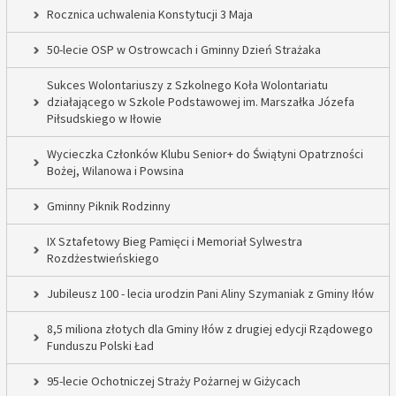
Rocznica uchwalenia Konstytucji 3 Maja
50-lecie OSP w Ostrowcach i Gminny Dzień Strażaka
Sukces Wolontariuszy z Szkolnego Koła Wolontariatu
działającego w Szkole Podstawowej im. Marszałka Józefa
Piłsudskiego w Iłowie
Wycieczka Członków Klubu Senior+ do Świątyni Opatrzności
Bożej, Wilanowa i Powsina
Gminny Piknik Rodzinny
IX Sztafetowy Bieg Pamięci i Memoriał Sylwestra
Rozdżestwieńskiego
Jubileusz 100 - lecia urodzin Pani Aliny Szymaniak z Gminy Iłów
8,5 miliona złotych dla Gminy Iłów z drugiej edycji Rządowego
Funduszu Polski Ład
95-lecie Ochotniczej Straży Pożarnej w Giżycach