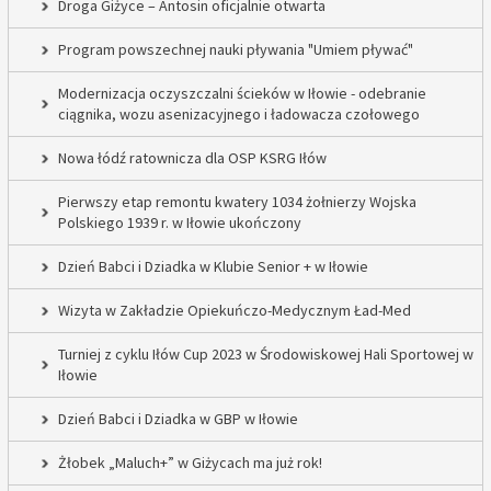
Droga Giżyce – Antosin oficjalnie otwarta
Program powszechnej nauki pływania "Umiem pływać"
Modernizacja oczyszczalni ścieków w Iłowie - odebranie
ciągnika, wozu asenizacyjnego i ładowacza czołowego
Nowa łódź ratownicza dla OSP KSRG Iłów
Pierwszy etap remontu kwatery 1034 żołnierzy Wojska
Polskiego 1939 r. w Iłowie ukończony
Dzień Babci i Dziadka w Klubie Senior + w Iłowie
Wizyta w Zakładzie Opiekuńczo-Medycznym Ład-Med
Turniej z cyklu Iłów Cup 2023 w Środowiskowej Hali Sportowej w
Iłowie
Dzień Babci i Dziadka w GBP w Iłowie
Żłobek „Maluch+” w Giżycach ma już rok!