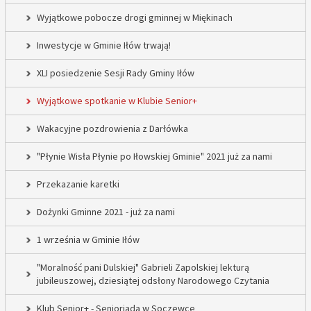
Wyjątkowe pobocze drogi gminnej w Miękinach
Inwestycje w Gminie Iłów trwają!
XLI posiedzenie Sesji Rady Gminy Iłów
Wyjątkowe spotkanie w Klubie Senior+
Wakacyjne pozdrowienia z Darłówka
"Płynie Wisła Płynie po Iłowskiej Gminie" 2021 już za nami
Przekazanie karetki
Dożynki Gminne 2021 - już za nami
1 września w Gminie Iłów
"Moralność pani Dulskiej" Gabrieli Zapolskiej lekturą
jubileuszowej, dziesiątej odsłony Narodowego Czytania
Klub Senior+ - Senioriada w Soczewce