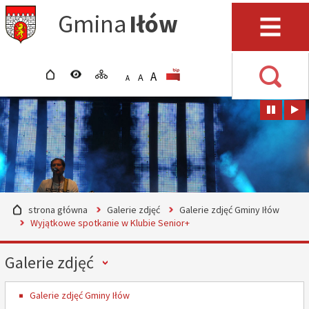
Przejdź do mapy serwisu
Przejdź do wyszukiwarki
Przejdź do głównego
Przejdź do treści
Gmina
Iłów
menu
Menu
strona główna
wersja kontrastowa
mapa serwisu
POWIĘKSZ CZCIONKĘ
rozmiar czcionki
BIP
A
STANDARDOWY ROZMIAR
A
POMNIEJSZ CZCIONKĘ
A
Wyszuki
strona główna
Galerie zdjęć
Galerie zdjęć Gminy Iłów
Wyjątkowe spotkanie w Klubie Senior+
Menu
Galerie zdjęć
Galerie zdjęć Gminy Iłów