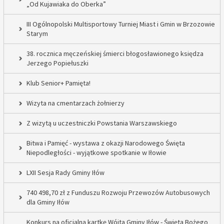
„Od Kujawiaka do Oberka”
III Ogólnopolski Multisportowy Turniej Miast i Gmin w Brzozowie
Starym
38. rocznica męczeńskiej śmierci błogosławionego księdza
Jerzego Popiełuszki
Klub Senior+ Pamięta!
Wizyta na cmentarzach żołnierzy
Z wizytą u uczestniczki Powstania Warszawskiego
Bitwa i Pamięć - wystawa z okazji Narodowego Święta
Niepodległości - wyjątkowe spotkanie w Iłowie
LXII Sesja Rady Gminy Iłów
740 498,70 zł z Funduszu Rozwoju Przewozów Autobusowych
dla Gminy Iłów
Konkurs na oficjalną kartkę Wójta Gminy Iłów - Święta Bożego