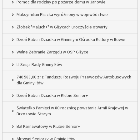
Pomoc dla rodziny po pożarze domu w Janowie
Maksymilian Pliszka wyróżniony w województwie
Żłobek "Maluch+" w Giżycach uroczyście otwarty
Dzień Babci i Dziadka w Gminnym Ośrodku Kultury w Iłowie
Walne Zebranie Zarządu w OSP Giżyce
LI Sesja Rady Gminy Iłów
746 583,00 zł z Funduszu Rozwoju Przewozów Autobusowych
dla Gminy Iłów
Dzień Babci i Dziadka w Klubie Senior+
Światełko Pamięci w 80 rocznicę powstania Armii Krajowej w
Brzozowie Starym
Bal Karnawałowy w Klubie Senior+
Aktywni Seniorzy w Gminie Iłów