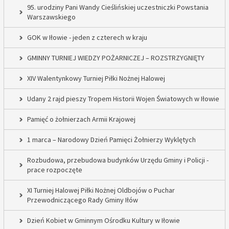
95. urodziny Pani Wandy Cieślińskiej uczestniczki Powstania
Warszawskiego
GOK w Iłowie - jeden z czterech w kraju
GMINNY TURNIEJ WIEDZY POŻARNICZEJ – ROZSTRZYGNIĘTY
XIV Walentynkowy Turniej Piłki Nożnej Halowej
Udany 2 rajd pieszy Tropem Historii Wojen Światowych w Iłowie
Pamięć o żołnierzach Armii Krajowej
1 marca – Narodowy Dzień Pamięci Żołnierzy Wyklętych
Rozbudowa, przebudowa budynków Urzędu Gminy i Policji -
prace rozpoczęte
XI Turniej Halowej Piłki Nożnej Oldbojów o Puchar
Przewodniczącego Rady Gminy Iłów
Dzień Kobiet w Gminnym Ośrodku Kultury w Iłowie