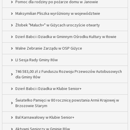
Pomoc dla rodziny po pożarze domu w Janowie
Maksymilian Pliszka wyróżniony w województwie
Żłobek "Maluch+" w Giżycach uroczyście otwarty
Dzień Babci i Dziadka w Gminnym Ośrodku Kultury w Iłowie
Walne Zebranie Zarządu w OSP Giżyce
LI Sesja Rady Gminy Iłów
746 583,00 zł z Funduszu Rozwoju Przewozów Autobusowych
dla Gminy Iłów
Dzień Babci i Dziadka w Klubie Senior+
Światełko Pamięci w 80 rocznicę powstania Armii Krajowej w
Brzozowie Starym
Bal Karnawałowy w Klubie Senior+
Aktywni Seniorzy w Gminie Iłów