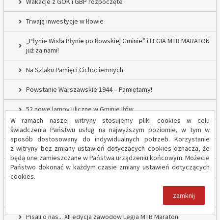
Wakacje z GOK i GBP rozpoczęte
Trwają inwestycje w Iłowie
„Płynie Wisła Płynie po Iłowskiej Gminie” i LEGIA MTB MARATON
już za nami!
Na Szlaku Pamięci Cichociemnych
Powstanie Warszawskie 1944 – Pamiętamy!
52 nowe lampy uliczne w Gminie Iłów
W ramach naszej witryny stosujemy pliki cookies w celu
Inwestycja drogowa w Sadowie – prace rozpoczęte
świadczenia Państwu usług na najwyższym poziomie, w tym w
sposób dostosowany do indywidualnych potrzeb. Korzystanie
z witryny bez zmiany ustawień dotyczących cookies oznacza, że
Trwają inwestycje w Gminie Iłów
będą one zamieszczane w Państwa urządzeniu końcowym. Możecie
Państwo dokonać w każdym czasie zmiany ustawień dotyczących
„Modernizacja Oczyszczalni Ścieków w Iłowie – etap II”
cookies.
Strażacy z OSP Iłów walczą o pieniądze od Harnasia. Zachęcamy
zamknij
do głosowania!
Pisali o nas... XII edycja zawodów Legia MTB Maraton