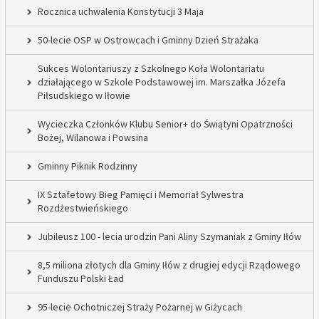
Rocznica uchwalenia Konstytucji 3 Maja
50-lecie OSP w Ostrowcach i Gminny Dzień Strażaka
Sukces Wolontariuszy z Szkolnego Koła Wolontariatu
działającego w Szkole Podstawowej im. Marszałka Józefa
Piłsudskiego w Iłowie
Wycieczka Członków Klubu Senior+ do Świątyni Opatrzności
Bożej, Wilanowa i Powsina
Gminny Piknik Rodzinny
IX Sztafetowy Bieg Pamięci i Memoriał Sylwestra
Rozdżestwieńskiego
Jubileusz 100 - lecia urodzin Pani Aliny Szymaniak z Gminy Iłów
8,5 miliona złotych dla Gminy Iłów z drugiej edycji Rządowego
Funduszu Polski Ład
95-lecie Ochotniczej Straży Pożarnej w Giżycach