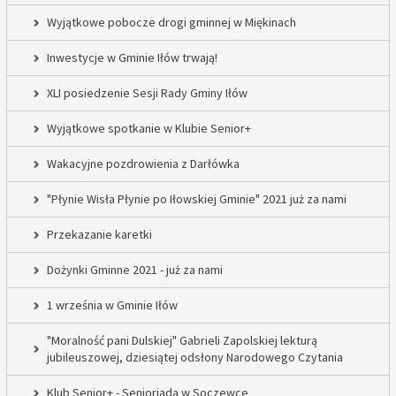
Wyjątkowe pobocze drogi gminnej w Miękinach
Inwestycje w Gminie Iłów trwają!
XLI posiedzenie Sesji Rady Gminy Iłów
Wyjątkowe spotkanie w Klubie Senior+
Wakacyjne pozdrowienia z Darłówka
"Płynie Wisła Płynie po Iłowskiej Gminie" 2021 już za nami
Przekazanie karetki
Dożynki Gminne 2021 - już za nami
1 września w Gminie Iłów
"Moralność pani Dulskiej" Gabrieli Zapolskiej lekturą
jubileuszowej, dziesiątej odsłony Narodowego Czytania
Klub Senior+ - Senioriada w Soczewce