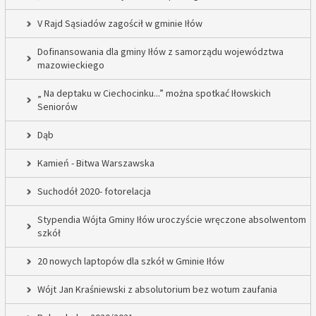
V Rajd Sąsiadów zagościł w gminie Iłów
Dofinansowania dla gminy Iłów z samorządu województwa
mazowieckiego
„ Na deptaku w Ciechocinku...” można spotkać Iłowskich
Seniorów
Dąb
Kamień - Bitwa Warszawska
Suchodół 2020- fotorelacja
Stypendia Wójta Gminy Iłów uroczyście wręczone absolwentom
szkół
20 nowych laptopów dla szkół w Gminie Iłów
Wójt Jan Kraśniewski z absolutorium bez wotum zaufania