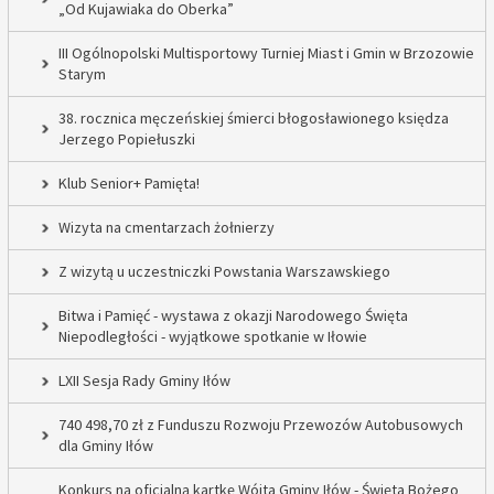
„Od Kujawiaka do Oberka”
III Ogólnopolski Multisportowy Turniej Miast i Gmin w Brzozowie
Starym
38. rocznica męczeńskiej śmierci błogosławionego księdza
Jerzego Popiełuszki
Klub Senior+ Pamięta!
Wizyta na cmentarzach żołnierzy
Z wizytą u uczestniczki Powstania Warszawskiego
Bitwa i Pamięć - wystawa z okazji Narodowego Święta
Niepodległości - wyjątkowe spotkanie w Iłowie
LXII Sesja Rady Gminy Iłów
740 498,70 zł z Funduszu Rozwoju Przewozów Autobusowych
dla Gminy Iłów
Konkurs na oficjalną kartkę Wójta Gminy Iłów - Święta Bożego