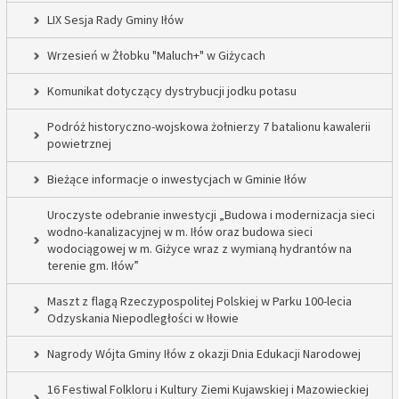
LIX Sesja Rady Gminy Iłów
Wrzesień w Żłobku "Maluch+" w Giżycach
Komunikat dotyczący dystrybucji jodku potasu
Podróż historyczno-wojskowa żołnierzy 7 batalionu kawalerii
powietrznej
Bieżące informacje o inwestycjach w Gminie Iłów
Uroczyste odebranie inwestycji „Budowa i modernizacja sieci
wodno-kanalizacyjnej w m. Iłów oraz budowa sieci
wodociągowej w m. Giżyce wraz z wymianą hydrantów na
terenie gm. Iłów”
Maszt z flagą Rzeczypospolitej Polskiej w Parku 100-lecia
Odzyskania Niepodległości w Iłowie
Nagrody Wójta Gminy Iłów z okazji Dnia Edukacji Narodowej
16 Festiwal Folkloru i Kultury Ziemi Kujawskiej i Mazowieckiej