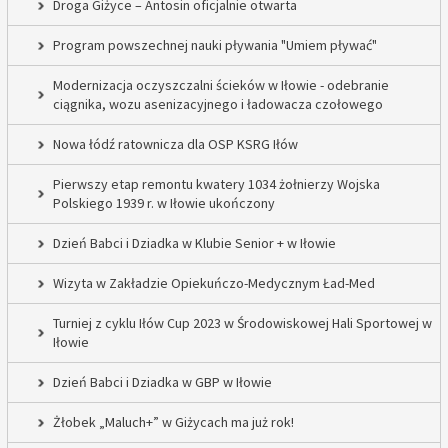
Droga Giżyce – Antosin oficjalnie otwarta
Program powszechnej nauki pływania "Umiem pływać"
Modernizacja oczyszczalni ścieków w Iłowie - odebranie
ciągnika, wozu asenizacyjnego i ładowacza czołowego
Nowa łódź ratownicza dla OSP KSRG Iłów
Pierwszy etap remontu kwatery 1034 żołnierzy Wojska
Polskiego 1939 r. w Iłowie ukończony
Dzień Babci i Dziadka w Klubie Senior + w Iłowie
Wizyta w Zakładzie Opiekuńczo-Medycznym Ład-Med
Turniej z cyklu Iłów Cup 2023 w Środowiskowej Hali Sportowej w
Iłowie
Dzień Babci i Dziadka w GBP w Iłowie
Żłobek „Maluch+” w Giżycach ma już rok!