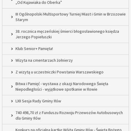
„Od Kujawiaka do Oberka”
III Ogólnopolski Multisportowy Turniej Miast i Gmin w Brzozowie
Starym
38. rocznica męczeńskiej śmierci błogosławionego księdza
Jerzego Popiełuszki
Klub Senior+ Pamięta!
Wizyta na cmentarzach żołnierzy
Z wizytą u uczestniczki Powstania Warszawskiego
Bitwa i Pamięć - wystawa z okazji Narodowego Święta
Niepodległości - wyjątkowe spotkanie w Iłowie
LXII Sesja Rady Gminy Iłów
740 498,70 zł z Funduszu Rozwoju Przewozów Autobusowych
dla Gminy Iłów
Konkurs na oficjalną kartkę Wójta Gminy Iłów - Święta Bożego