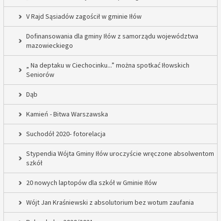
V Rajd Sąsiadów zagościł w gminie Iłów
Dofinansowania dla gminy Iłów z samorządu województwa
mazowieckiego
„ Na deptaku w Ciechocinku...” można spotkać Iłowskich
Seniorów
Dąb
Kamień - Bitwa Warszawska
Suchodół 2020- fotorelacja
Stypendia Wójta Gminy Iłów uroczyście wręczone absolwentom
szkół
20 nowych laptopów dla szkół w Gminie Iłów
Wójt Jan Kraśniewski z absolutorium bez wotum zaufania