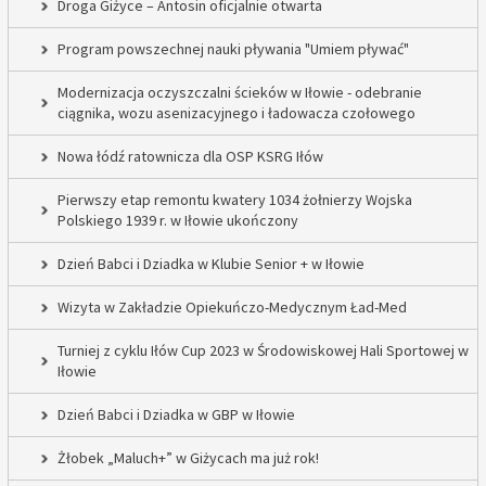
Droga Giżyce – Antosin oficjalnie otwarta
Program powszechnej nauki pływania "Umiem pływać"
Modernizacja oczyszczalni ścieków w Iłowie - odebranie
ciągnika, wozu asenizacyjnego i ładowacza czołowego
Nowa łódź ratownicza dla OSP KSRG Iłów
Pierwszy etap remontu kwatery 1034 żołnierzy Wojska
Polskiego 1939 r. w Iłowie ukończony
Dzień Babci i Dziadka w Klubie Senior + w Iłowie
Wizyta w Zakładzie Opiekuńczo-Medycznym Ład-Med
Turniej z cyklu Iłów Cup 2023 w Środowiskowej Hali Sportowej w
Iłowie
Dzień Babci i Dziadka w GBP w Iłowie
Żłobek „Maluch+” w Giżycach ma już rok!