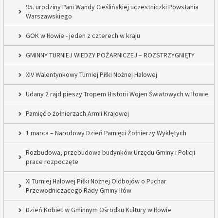
95. urodziny Pani Wandy Cieślińskiej uczestniczki Powstania
Warszawskiego
GOK w Iłowie - jeden z czterech w kraju
GMINNY TURNIEJ WIEDZY POŻARNICZEJ – ROZSTRZYGNIĘTY
XIV Walentynkowy Turniej Piłki Nożnej Halowej
Udany 2 rajd pieszy Tropem Historii Wojen Światowych w Iłowie
Pamięć o żołnierzach Armii Krajowej
1 marca – Narodowy Dzień Pamięci Żołnierzy Wyklętych
Rozbudowa, przebudowa budynków Urzędu Gminy i Policji -
prace rozpoczęte
XI Turniej Halowej Piłki Nożnej Oldbojów o Puchar
Przewodniczącego Rady Gminy Iłów
Dzień Kobiet w Gminnym Ośrodku Kultury w Iłowie