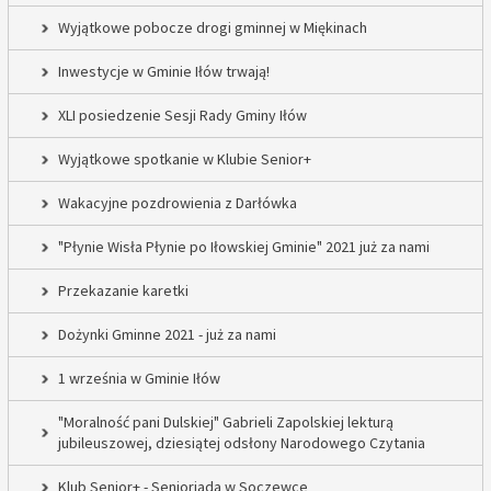
Wyjątkowe pobocze drogi gminnej w Miękinach
Inwestycje w Gminie Iłów trwają!
XLI posiedzenie Sesji Rady Gminy Iłów
Wyjątkowe spotkanie w Klubie Senior+
Wakacyjne pozdrowienia z Darłówka
"Płynie Wisła Płynie po Iłowskiej Gminie" 2021 już za nami
Przekazanie karetki
Dożynki Gminne 2021 - już za nami
1 września w Gminie Iłów
"Moralność pani Dulskiej" Gabrieli Zapolskiej lekturą
jubileuszowej, dziesiątej odsłony Narodowego Czytania
Klub Senior+ - Senioriada w Soczewce