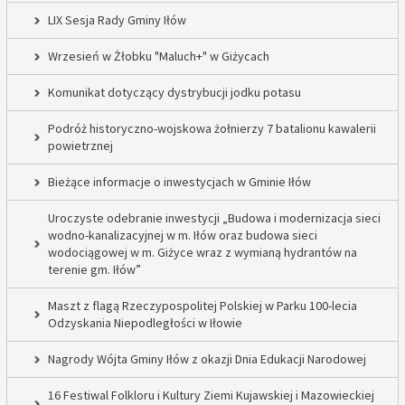
LIX Sesja Rady Gminy Iłów
Wrzesień w Żłobku "Maluch+" w Giżycach
Komunikat dotyczący dystrybucji jodku potasu
Podróż historyczno-wojskowa żołnierzy 7 batalionu kawalerii
powietrznej
Bieżące informacje o inwestycjach w Gminie Iłów
Uroczyste odebranie inwestycji „Budowa i modernizacja sieci
wodno-kanalizacyjnej w m. Iłów oraz budowa sieci
wodociągowej w m. Giżyce wraz z wymianą hydrantów na
terenie gm. Iłów”
Maszt z flagą Rzeczypospolitej Polskiej w Parku 100-lecia
Odzyskania Niepodległości w Iłowie
Nagrody Wójta Gminy Iłów z okazji Dnia Edukacji Narodowej
16 Festiwal Folkloru i Kultury Ziemi Kujawskiej i Mazowieckiej