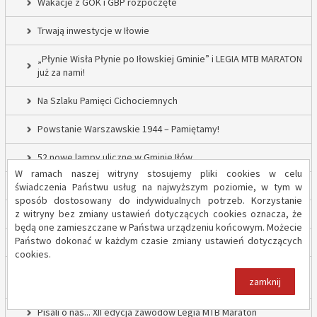
Wakacje z GOK i GBP rozpoczęte
Trwają inwestycje w Iłowie
„Płynie Wisła Płynie po Iłowskiej Gminie” i LEGIA MTB MARATON
już za nami!
Na Szlaku Pamięci Cichociemnych
Powstanie Warszawskie 1944 – Pamiętamy!
52 nowe lampy uliczne w Gminie Iłów
W ramach naszej witryny stosujemy pliki cookies w celu
Inwestycja drogowa w Sadowie – prace rozpoczęte
świadczenia Państwu usług na najwyższym poziomie, w tym w
sposób dostosowany do indywidualnych potrzeb. Korzystanie
z witryny bez zmiany ustawień dotyczących cookies oznacza, że
Trwają inwestycje w Gminie Iłów
będą one zamieszczane w Państwa urządzeniu końcowym. Możecie
Państwo dokonać w każdym czasie zmiany ustawień dotyczących
„Modernizacja Oczyszczalni Ścieków w Iłowie – etap II”
cookies.
Strażacy z OSP Iłów walczą o pieniądze od Harnasia. Zachęcamy
zamknij
do głosowania!
Pisali o nas... XII edycja zawodów Legia MTB Maraton