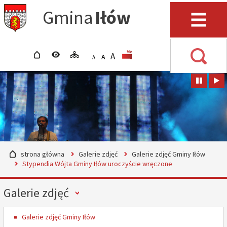
Przejdź do mapy serwisu
Przejdź do wyszukiwarki
Przejdź do głównego
Przejdź do treści
Gmina
Iłów
menu
Menu
strona główna
wersja kontrastowa
mapa serwisu
POWIĘKSZ CZCIONKĘ
rozmiar czcionki
BIP
A
STANDARDOWY ROZMIAR
A
POMNIEJSZ CZCIONKĘ
A
Wyszuki
strona główna
Galerie zdjęć
Galerie zdjęć Gminy Iłów
Stypendia Wójta Gminy Iłów uroczyście wręczone
Menu
Galerie zdjęć
Galerie zdjęć Gminy Iłów