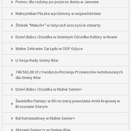
Pomoc dla rodziny po pożarze domu w Janowie
Maksymilian Pliszka wyróżniony w województwie
Żłobek "Maluch+" w Giżycach uroczyście otwarty
Dzień Babci i Dziadka w Gminnym Ośrodku Kultury w Iłowie
Walne Zebranie Zarządu w OSP Giżyce
LI Sesja Rady Gminy Iłów
746 583,00 zł z Funduszu Rozwoju Przewozów Autobusowych
dla Gminy Iłów
Dzień Babci i Dziadka w Klubie Senior+
Światełko Pamięci w 80 rocznicę powstania Armii Krajowej w
Brzozowie Starym
Bal Karnawałowy w Klubie Senior+
Aktywni Seniorzy w Gminie Iłów