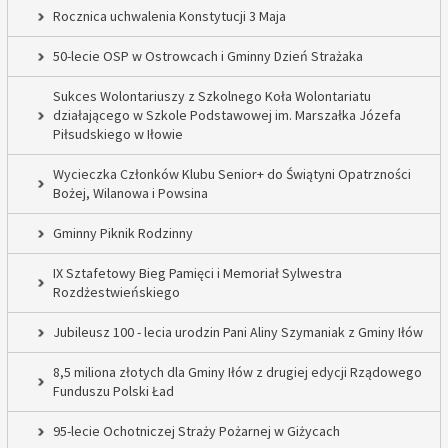
Rocznica uchwalenia Konstytucji 3 Maja
50-lecie OSP w Ostrowcach i Gminny Dzień Strażaka
Sukces Wolontariuszy z Szkolnego Koła Wolontariatu
działającego w Szkole Podstawowej im. Marszałka Józefa
Piłsudskiego w Iłowie
Wycieczka Członków Klubu Senior+ do Świątyni Opatrzności
Bożej, Wilanowa i Powsina
Gminny Piknik Rodzinny
IX Sztafetowy Bieg Pamięci i Memoriał Sylwestra
Rozdżestwieńskiego
Jubileusz 100 - lecia urodzin Pani Aliny Szymaniak z Gminy Iłów
8,5 miliona złotych dla Gminy Iłów z drugiej edycji Rządowego
Funduszu Polski Ład
95-lecie Ochotniczej Straży Pożarnej w Giżycach