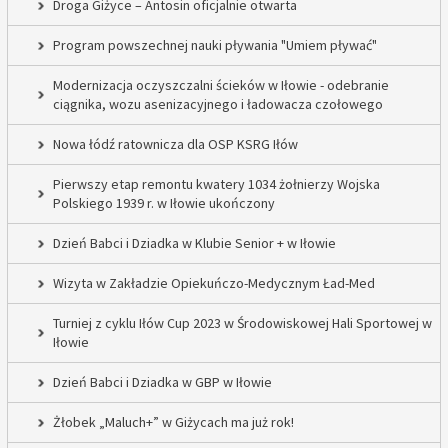
Droga Giżyce – Antosin oficjalnie otwarta
Program powszechnej nauki pływania "Umiem pływać"
Modernizacja oczyszczalni ścieków w Iłowie - odebranie
ciągnika, wozu asenizacyjnego i ładowacza czołowego
Nowa łódź ratownicza dla OSP KSRG Iłów
Pierwszy etap remontu kwatery 1034 żołnierzy Wojska
Polskiego 1939 r. w Iłowie ukończony
Dzień Babci i Dziadka w Klubie Senior + w Iłowie
Wizyta w Zakładzie Opiekuńczo-Medycznym Ład-Med
Turniej z cyklu Iłów Cup 2023 w Środowiskowej Hali Sportowej w
Iłowie
Dzień Babci i Dziadka w GBP w Iłowie
Żłobek „Maluch+” w Giżycach ma już rok!