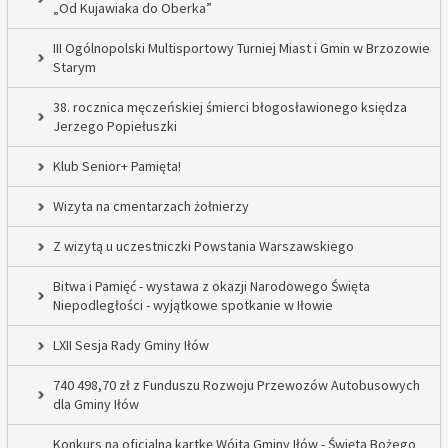
„Od Kujawiaka do Oberka”
III Ogólnopolski Multisportowy Turniej Miast i Gmin w Brzozowie
Starym
38. rocznica męczeńskiej śmierci błogosławionego księdza
Jerzego Popiełuszki
Klub Senior+ Pamięta!
Wizyta na cmentarzach żołnierzy
Z wizytą u uczestniczki Powstania Warszawskiego
Bitwa i Pamięć - wystawa z okazji Narodowego Święta
Niepodległości - wyjątkowe spotkanie w Iłowie
LXII Sesja Rady Gminy Iłów
740 498,70 zł z Funduszu Rozwoju Przewozów Autobusowych
dla Gminy Iłów
Konkurs na oficjalną kartkę Wójta Gminy Iłów - Święta Bożego