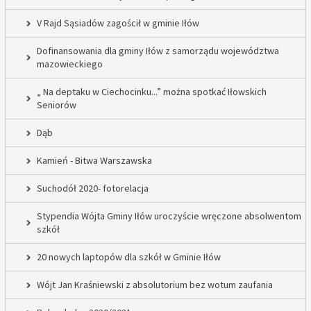
V Rajd Sąsiadów zagościł w gminie Iłów
Dofinansowania dla gminy Iłów z samorządu województwa
mazowieckiego
„ Na deptaku w Ciechocinku...” można spotkać Iłowskich
Seniorów
Dąb
Kamień - Bitwa Warszawska
Suchodół 2020- fotorelacja
Stypendia Wójta Gminy Iłów uroczyście wręczone absolwentom
szkół
20 nowych laptopów dla szkół w Gminie Iłów
Wójt Jan Kraśniewski z absolutorium bez wotum zaufania