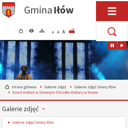
Przejdź do mapy serwisu
Przejdź do wyszukiwarki
Przejdź do głównego
Przejdź do treści
Gmina
Iłów
menu
Menu
strona główna
wersja kontrastowa
mapa serwisu
POWIĘKSZ CZCIONKĘ
rozmiar czcionki
BIP
A
STANDARDOWY ROZMIAR
A
POMNIEJSZ CZCIONKĘ
A
Wyszuki
strona główna
Galerie zdjęć
Galerie zdjęć Gminy Iłów
Dzień Kobiet w Gminnym Ośrodku Kultury w Iłowie
Menu
Galerie zdjęć
Galerie zdjęć Gminy Iłów