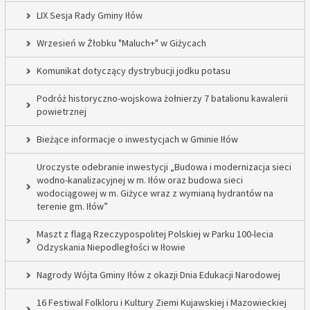
LIX Sesja Rady Gminy Iłów
Wrzesień w Żłobku "Maluch+" w Giżycach
Komunikat dotyczący dystrybucji jodku potasu
Podróż historyczno-wojskowa żołnierzy 7 batalionu kawalerii
powietrznej
Bieżące informacje o inwestycjach w Gminie Iłów
Uroczyste odebranie inwestycji „Budowa i modernizacja sieci
wodno-kanalizacyjnej w m. Iłów oraz budowa sieci
wodociągowej w m. Giżyce wraz z wymianą hydrantów na
terenie gm. Iłów”
Maszt z flagą Rzeczypospolitej Polskiej w Parku 100-lecia
Odzyskania Niepodległości w Iłowie
Nagrody Wójta Gminy Iłów z okazji Dnia Edukacji Narodowej
16 Festiwal Folkloru i Kultury Ziemi Kujawskiej i Mazowieckiej