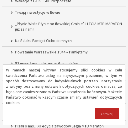
Wakacje z GOK i GBP rozpoczęte
Trwają inwestycje w Iłowie
„Płynie Wisła Płynie po Iłowskiej Gminie” i LEGIA MTB MARATON
już za nami!
Na Szlaku Pamięci Cichociemnych
Powstanie Warszawskie 1944 – Pamiętamy!
52 nowe lampy uliczne w Gminie Iłów
W ramach naszej witryny stosujemy pliki cookies w celu
Inwestycja drogowa w Sadowie – prace rozpoczęte
świadczenia Państwu usług na najwyższym poziomie, w tym w
sposób dostosowany do indywidualnych potrzeb. Korzystanie
z witryny bez zmiany ustawień dotyczących cookies oznacza, że
Trwają inwestycje w Gminie Iłów
będą one zamieszczane w Państwa urządzeniu końcowym. Możecie
Państwo dokonać w każdym czasie zmiany ustawień dotyczących
„Modernizacja Oczyszczalni Ścieków w Iłowie – etap II”
cookies.
Strażacy z OSP Iłów walczą o pieniądze od Harnasia. Zachęcamy
zamknij
do głosowania!
Pisali o nas... XII edycja zawodów Legia MTB Maraton