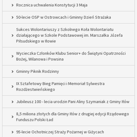
Rocznica uchwalenia Konstytucji 3 Maja
50-lecie OSP w Ostrowcach i Gminny Dzień Strażaka
Sukces Wolontariuszy z Szkolnego Koła Wolontariatu
działającego w Szkole Podstawowej im. Marszałka Józefa
Piłsudskiego w Iłowie
Wycieczka Członków Klubu Senior+ do Świątyni Opatrzności
Bożej, Wilanowa i Powsina
Gminny Piknik Rodzinny
IX Sztafetowy Bieg Pamięci i Memoriał Sylwestra
Rozdżestwieńskiego
Jubileusz 100 - lecia urodzin Pani Aliny Szymaniak z Gminy Iłów
8,5 miliona złotych dla Gminy Iłów z drugiej edycji Rządowego
Funduszu Polski Ład
95-lecie Ochotniczej Straży Pożarnej w Giżycach