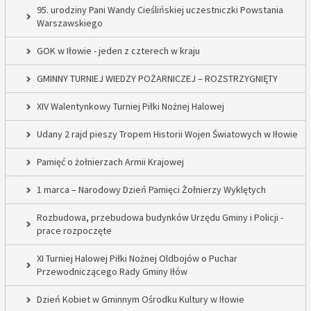
95. urodziny Pani Wandy Cieślińskiej uczestniczki Powstania
Warszawskiego
GOK w Iłowie - jeden z czterech w kraju
GMINNY TURNIEJ WIEDZY POŻARNICZEJ – ROZSTRZYGNIĘTY
XIV Walentynkowy Turniej Piłki Nożnej Halowej
Udany 2 rajd pieszy Tropem Historii Wojen Światowych w Iłowie
Pamięć o żołnierzach Armii Krajowej
1 marca – Narodowy Dzień Pamięci Żołnierzy Wyklętych
Rozbudowa, przebudowa budynków Urzędu Gminy i Policji -
prace rozpoczęte
XI Turniej Halowej Piłki Nożnej Oldbojów o Puchar
Przewodniczącego Rady Gminy Iłów
Dzień Kobiet w Gminnym Ośrodku Kultury w Iłowie