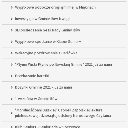
Wyjątkowe pobocze drogi gminnej w Miękinach
Inwestycje w Gminie Iłów trwają!
XLI posiedzenie Sesji Rady Gminy Iłów
Wyjątkowe spotkanie w Klubie Senior+
Wakacyjne pozdrowienia z Darłówka
"Płynie Wisła Płynie po Iłowskiej Gminie" 2021 już za nami
Przekazanie karetki
Dożynki Gminne 2021 - już za nami
1 września w Gminie Iłów
"Moralność pani Dulskiej" Gabrieli Zapolskiej lekturą
jubileuszowej, dziesiątej odsłony Narodowego Czytania
Klub Senior+ - Senioriada w Soczewce