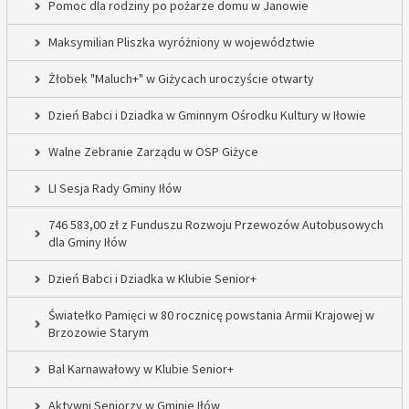
Pomoc dla rodziny po pożarze domu w Janowie
Maksymilian Pliszka wyróżniony w województwie
Żłobek "Maluch+" w Giżycach uroczyście otwarty
Dzień Babci i Dziadka w Gminnym Ośrodku Kultury w Iłowie
Walne Zebranie Zarządu w OSP Giżyce
LI Sesja Rady Gminy Iłów
746 583,00 zł z Funduszu Rozwoju Przewozów Autobusowych
dla Gminy Iłów
Dzień Babci i Dziadka w Klubie Senior+
Światełko Pamięci w 80 rocznicę powstania Armii Krajowej w
Brzozowie Starym
Bal Karnawałowy w Klubie Senior+
Aktywni Seniorzy w Gminie Iłów