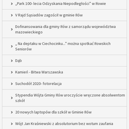
„Park 100- lecia Odzyskania Niepodległości” w Iłowie
V Rajd Sąsiadów zagościł w gminie Iłów
Dofinansowania dla gminy Iłów z samorządu województwa
mazowieckiego
„ Na deptaku w Ciechocinku...” można spotkać Iłowskich
Seniorów
Dąb
Kamień - Bitwa Warszawska
Suchodół 2020- fotorelacja
Stypendia Wójta Gminy Iłów uroczyście wręczone absolwentom
szkół
20 nowych laptopów dla szkół w Gminie Iłów
Wójt Jan Kraśniewski z absolutorium bez wotum zaufania