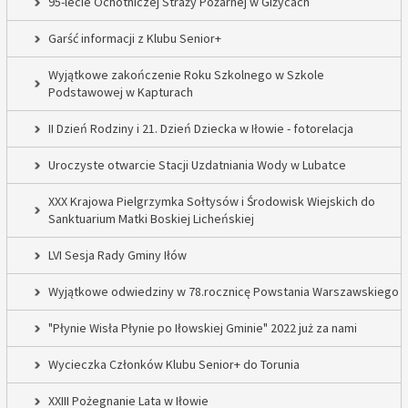
95-lecie Ochotniczej Straży Pożarnej w Giżycach
Garść informacji z Klubu Senior+
Wyjątkowe zakończenie Roku Szkolnego w Szkole
Podstawowej w Kapturach
II Dzień Rodziny i 21. Dzień Dziecka w Iłowie - fotorelacja
Uroczyste otwarcie Stacji Uzdatniania Wody w Lubatce
XXX Krajowa Pielgrzymka Sołtysów i Środowisk Wiejskich do
Sanktuarium Matki Boskiej Licheńskiej
LVI Sesja Rady Gminy Iłów
Wyjątkowe odwiedziny w 78.rocznicę Powstania Warszawskiego
"Płynie Wisła Płynie po Iłowskiej Gminie" 2022 już za nami
Wycieczka Członków Klubu Senior+ do Torunia
XXIII Pożegnanie Lata w Iłowie