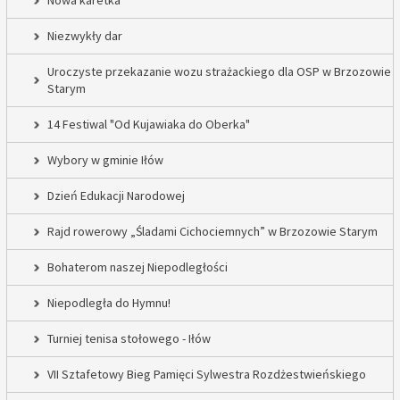
Nowa karetka
Niezwykły dar
Uroczyste przekazanie wozu strażackiego dla OSP w Brzozowie
Starym
14 Festiwal "Od Kujawiaka do Oberka"
Wybory w gminie Iłów
Dzień Edukacji Narodowej
Rajd rowerowy „Śladami Cichociemnych” w Brzozowie Starym
Bohaterom naszej Niepodległości
Niepodległa do Hymnu!
Turniej tenisa stołowego - Iłów
VII Sztafetowy Bieg Pamięci Sylwestra Rozdżestwieńskiego