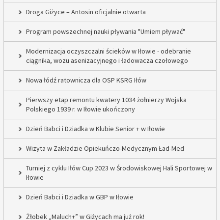
Droga Giżyce – Antosin oficjalnie otwarta
Program powszechnej nauki pływania "Umiem pływać"
Modernizacja oczyszczalni ścieków w Iłowie - odebranie
ciągnika, wozu asenizacyjnego i ładowacza czołowego
Nowa łódź ratownicza dla OSP KSRG Iłów
Pierwszy etap remontu kwatery 1034 żołnierzy Wojska
Polskiego 1939 r. w Iłowie ukończony
Dzień Babci i Dziadka w Klubie Senior + w Iłowie
Wizyta w Zakładzie Opiekuńczo-Medycznym Ład-Med
Turniej z cyklu Iłów Cup 2023 w Środowiskowej Hali Sportowej w
Iłowie
Dzień Babci i Dziadka w GBP w Iłowie
Żłobek „Maluch+” w Giżycach ma już rok!