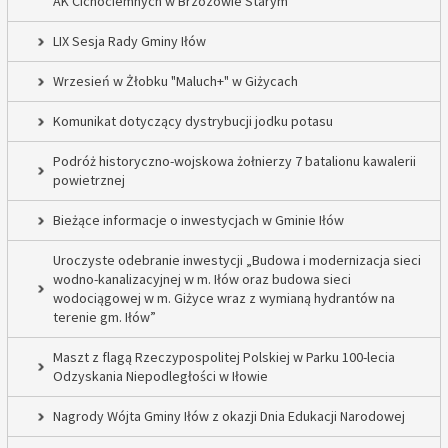
AK Cichociemnych w Brzozowie Starym
LIX Sesja Rady Gminy Iłów
Wrzesień w Żłobku "Maluch+" w Giżycach
Komunikat dotyczący dystrybucji jodku potasu
Podróż historyczno-wojskowa żołnierzy 7 batalionu kawalerii
powietrznej
Bieżące informacje o inwestycjach w Gminie Iłów
Uroczyste odebranie inwestycji „Budowa i modernizacja sieci
wodno-kanalizacyjnej w m. Iłów oraz budowa sieci
wodociągowej w m. Giżyce wraz z wymianą hydrantów na
terenie gm. Iłów”
Maszt z flagą Rzeczypospolitej Polskiej w Parku 100-lecia
Odzyskania Niepodległości w Iłowie
Nagrody Wójta Gminy Iłów z okazji Dnia Edukacji Narodowej