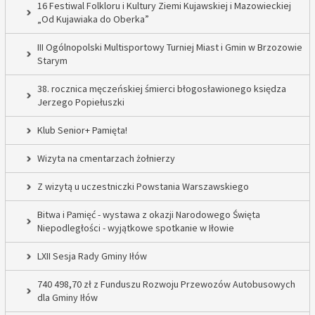
16 Festiwal Folkloru i Kultury Ziemi Kujawskiej i Mazowieckiej
„Od Kujawiaka do Oberka”
III Ogólnopolski Multisportowy Turniej Miast i Gmin w Brzozowie
Starym
38. rocznica męczeńskiej śmierci błogosławionego księdza
Jerzego Popiełuszki
Klub Senior+ Pamięta!
Wizyta na cmentarzach żołnierzy
Z wizytą u uczestniczki Powstania Warszawskiego
Bitwa i Pamięć - wystawa z okazji Narodowego Święta
Niepodległości - wyjątkowe spotkanie w Iłowie
LXII Sesja Rady Gminy Iłów
740 498,70 zł z Funduszu Rozwoju Przewozów Autobusowych
dla Gminy Iłów