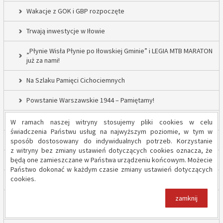
Wakacje z GOK i GBP rozpoczęte
Trwają inwestycje w Iłowie
„Płynie Wisła Płynie po Iłowskiej Gminie” i LEGIA MTB MARATON
już za nami!
Na Szlaku Pamięci Cichociemnych
Powstanie Warszawskie 1944 – Pamiętamy!
52 nowe lampy uliczne w Gminie Iłów
W ramach naszej witryny stosujemy pliki cookies w celu
świadczenia Państwu usług na najwyższym poziomie, w tym w
Inwestycja drogowa w Sadowie – prace rozpoczęte
sposób dostosowany do indywidualnych potrzeb. Korzystanie
z witryny bez zmiany ustawień dotyczących cookies oznacza, że
będą one zamieszczane w Państwa urządzeniu końcowym. Możecie
Trwają inwestycje w Gminie Iłów
Państwo dokonać w każdym czasie zmiany ustawień dotyczących
cookies.
„Modernizacja Oczyszczalni Ścieków w Iłowie – etap II”
zamknij
Strażacy z OSP Iłów walczą o pieniądze od Harnasia. Zachęcamy
do głosowania!