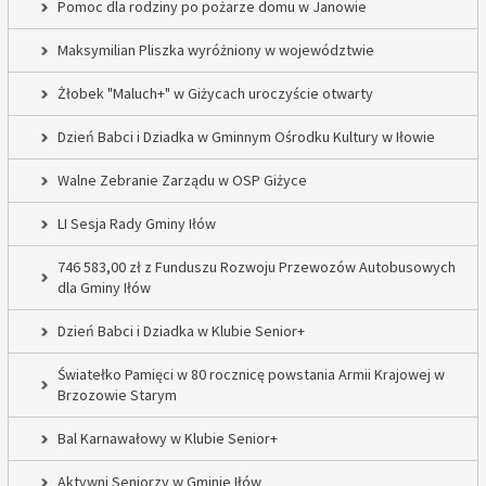
Pomoc dla rodziny po pożarze domu w Janowie
Maksymilian Pliszka wyróżniony w województwie
Żłobek "Maluch+" w Giżycach uroczyście otwarty
Dzień Babci i Dziadka w Gminnym Ośrodku Kultury w Iłowie
Walne Zebranie Zarządu w OSP Giżyce
LI Sesja Rady Gminy Iłów
746 583,00 zł z Funduszu Rozwoju Przewozów Autobusowych
dla Gminy Iłów
Dzień Babci i Dziadka w Klubie Senior+
Światełko Pamięci w 80 rocznicę powstania Armii Krajowej w
Brzozowie Starym
Bal Karnawałowy w Klubie Senior+
Aktywni Seniorzy w Gminie Iłów