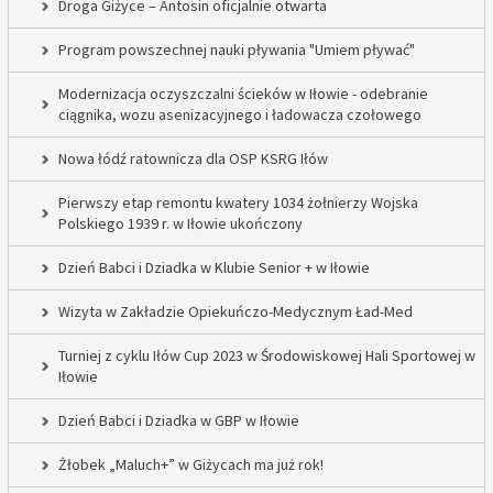
Droga Giżyce – Antosin oficjalnie otwarta
Program powszechnej nauki pływania "Umiem pływać"
Modernizacja oczyszczalni ścieków w Iłowie - odebranie
ciągnika, wozu asenizacyjnego i ładowacza czołowego
Nowa łódź ratownicza dla OSP KSRG Iłów
Pierwszy etap remontu kwatery 1034 żołnierzy Wojska
Polskiego 1939 r. w Iłowie ukończony
Dzień Babci i Dziadka w Klubie Senior + w Iłowie
Wizyta w Zakładzie Opiekuńczo-Medycznym Ład-Med
Turniej z cyklu Iłów Cup 2023 w Środowiskowej Hali Sportowej w
Iłowie
Dzień Babci i Dziadka w GBP w Iłowie
Żłobek „Maluch+” w Giżycach ma już rok!