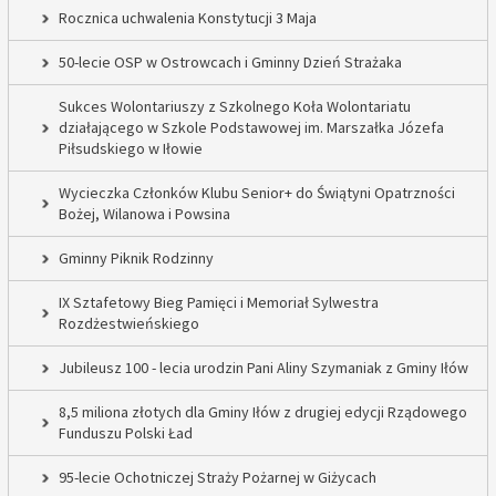
Rocznica uchwalenia Konstytucji 3 Maja
50-lecie OSP w Ostrowcach i Gminny Dzień Strażaka
Sukces Wolontariuszy z Szkolnego Koła Wolontariatu
działającego w Szkole Podstawowej im. Marszałka Józefa
Piłsudskiego w Iłowie
Wycieczka Członków Klubu Senior+ do Świątyni Opatrzności
Bożej, Wilanowa i Powsina
Gminny Piknik Rodzinny
IX Sztafetowy Bieg Pamięci i Memoriał Sylwestra
Rozdżestwieńskiego
Jubileusz 100 - lecia urodzin Pani Aliny Szymaniak z Gminy Iłów
8,5 miliona złotych dla Gminy Iłów z drugiej edycji Rządowego
Funduszu Polski Ład
95-lecie Ochotniczej Straży Pożarnej w Giżycach