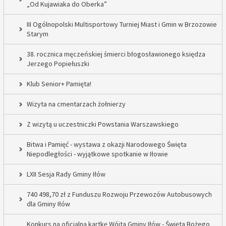
„Od Kujawiaka do Oberka”
III Ogólnopolski Multisportowy Turniej Miast i Gmin w Brzozowie
Starym
38. rocznica męczeńskiej śmierci błogosławionego księdza
Jerzego Popiełuszki
Klub Senior+ Pamięta!
Wizyta na cmentarzach żołnierzy
Z wizytą u uczestniczki Powstania Warszawskiego
Bitwa i Pamięć - wystawa z okazji Narodowego Święta
Niepodległości - wyjątkowe spotkanie w Iłowie
LXII Sesja Rady Gminy Iłów
740 498,70 zł z Funduszu Rozwoju Przewozów Autobusowych
dla Gminy Iłów
Konkurs na oficjalną kartkę Wójta Gminy Iłów - Święta Bożego