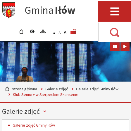
Przejdź do mapy serwisu
Przejdź do wyszukiwarki
Przejdź do głównego
Przejdź do treści
Gmina
Iłów
menu
Menu
strona główna
wersja kontrastowa
mapa serwisu
POWIĘKSZ CZCIONKĘ
rozmiar czcionki
BIP
A
STANDARDOWY ROZMIAR
A
POMNIEJSZ CZCIONKĘ
A
Wyszuki
strona główna
Galerie zdjęć
Galerie zdjęć Gminy Iłów
Klub Senior+ w Sierpeckim Skansenie
Menu
Galerie zdjęć
Galerie zdjęć Gminy Iłów