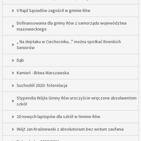
V Rajd Sąsiadów zagościł w gminie Iłów
Dofinansowania dla gminy Iłów z samorządu województwa
mazowieckiego
„ Na deptaku w Ciechocinku...” można spotkać Iłowskich
Seniorów
Dąb
Kamień - Bitwa Warszawska
Suchodół 2020- fotorelacja
Stypendia Wójta Gminy Iłów uroczyście wręczone absolwentom
szkół
20 nowych laptopów dla szkół w Gminie Iłów
Wójt Jan Kraśniewski z absolutorium bez wotum zaufania