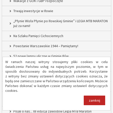
Wakacje z GOK i GBP rozpoczęte
Trwają inwestycje w Iłowie
„Płynie Wisła Płynie po Iłowskiej Gminie” i LEGIA MTB MARATON
już za nami!
Na Szlaku Pamięci Cichociemnych
Powstanie Warszawskie 1944 – Pamiętamy!
52 nowe lampy uliczne w Gminie Iłów
W ramach naszej witryny stosujemy pliki cookies w celu
Inwestycja drogowa w Sadowie – prace rozpoczęte
świadczenia Państwu usług na najwyższym poziomie, w tym w
sposób dostosowany do indywidualnych potrzeb. Korzystanie
z witryny bez zmiany ustawień dotyczących cookies oznacza, że
Trwają inwestycje w Gminie Iłów
będą one zamieszczane w Państwa urządzeniu końcowym. Możecie
Państwo dokonać w każdym czasie zmiany ustawień dotyczących
„Modernizacja Oczyszczalni Ścieków w Iłowie – etap II”
cookies.
Strażacy z OSP Iłów walczą o pieniądze od Harnasia. Zachęcamy
zamknij
do głosowania!
Pisali o nas... XII edycja zawodów Legia MTB Maraton