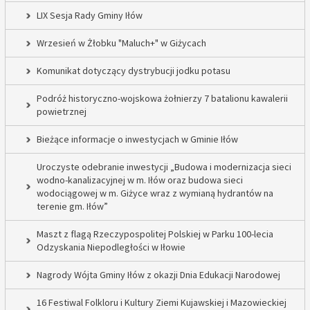
LIX Sesja Rady Gminy Iłów
Wrzesień w Żłobku "Maluch+" w Giżycach
Komunikat dotyczący dystrybucji jodku potasu
Podróż historyczno-wojskowa żołnierzy 7 batalionu kawalerii
powietrznej
Bieżące informacje o inwestycjach w Gminie Iłów
Uroczyste odebranie inwestycji „Budowa i modernizacja sieci
wodno-kanalizacyjnej w m. Iłów oraz budowa sieci
wodociągowej w m. Giżyce wraz z wymianą hydrantów na
terenie gm. Iłów”
Maszt z flagą Rzeczypospolitej Polskiej w Parku 100-lecia
Odzyskania Niepodległości w Iłowie
Nagrody Wójta Gminy Iłów z okazji Dnia Edukacji Narodowej
16 Festiwal Folkloru i Kultury Ziemi Kujawskiej i Mazowieckiej