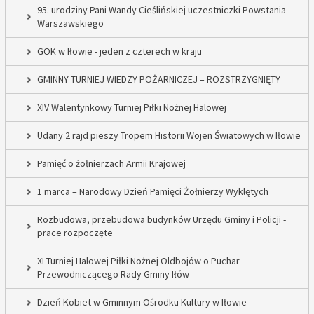
95. urodziny Pani Wandy Cieślińskiej uczestniczki Powstania
Warszawskiego
GOK w Iłowie - jeden z czterech w kraju
GMINNY TURNIEJ WIEDZY POŻARNICZEJ – ROZSTRZYGNIĘTY
XIV Walentynkowy Turniej Piłki Nożnej Halowej
Udany 2 rajd pieszy Tropem Historii Wojen Światowych w Iłowie
Pamięć o żołnierzach Armii Krajowej
1 marca – Narodowy Dzień Pamięci Żołnierzy Wyklętych
Rozbudowa, przebudowa budynków Urzędu Gminy i Policji -
prace rozpoczęte
XI Turniej Halowej Piłki Nożnej Oldbojów o Puchar
Przewodniczącego Rady Gminy Iłów
Dzień Kobiet w Gminnym Ośrodku Kultury w Iłowie