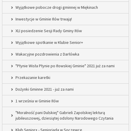
Wyjątkowe pobocze drogi gminnej w Miękinach
Inwestycje w Gminie Iłów trwają!
XLI posiedzenie Sesji Rady Gminy Iłów
Wyjątkowe spotkanie w Klubie Senior+
Wakacyjne pozdrowienia z Darłówka
"Płynie Wisła Płynie po Iłowskiej Gminie" 2021 już za nami
Przekazanie karetki
Dożynki Gminne 2021 - już za nami
1 września w Gminie Iłów
"Moralność pani Dulskiej" Gabrieli Zapolskiej lekturą
jubileuszowej, dziesiątej odsłony Narodowego Czytania
Klub Senior+ - Senioriada w Soczewce