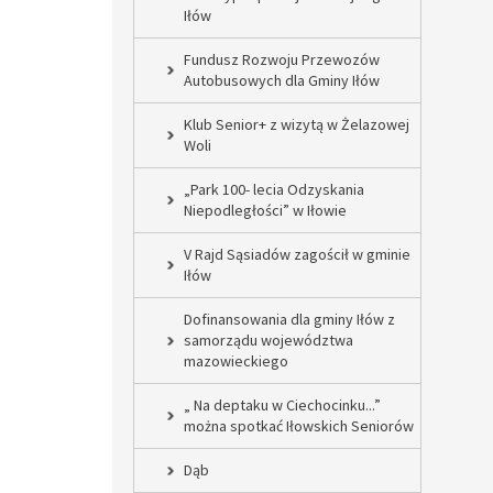
Iłów
Fundusz Rozwoju Przewozów
Autobusowych dla Gminy Iłów
Klub Senior+ z wizytą w Żelazowej
Woli
„Park 100- lecia Odzyskania
Niepodległości” w Iłowie
V Rajd Sąsiadów zagościł w gminie
Iłów
Dofinansowania dla gminy Iłów z
samorządu województwa
mazowieckiego
„ Na deptaku w Ciechocinku...”
można spotkać Iłowskich Seniorów
Dąb