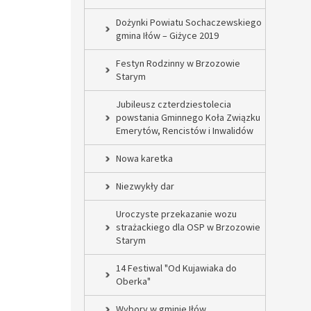
Dożynki Powiatu Sochaczewskiego
gmina Iłów – Giżyce 2019
Festyn Rodzinny w Brzozowie
Starym
Jubileusz czterdziestolecia
powstania Gminnego Koła Związku
Emerytów, Rencistów i Inwalidów
Nowa karetka
Niezwykły dar
Uroczyste przekazanie wozu
strażackiego dla OSP w Brzozowie
Starym
14 Festiwal "Od Kujawiaka do
Oberka"
Wybory w gminie Iłów