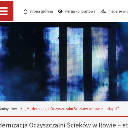
strona główna
wersja kontrastowa
mapa serwi
Menu
Gminy Iłów
„Modernizacja Oczyszczalni Ścieków w Iłowie – etap II”
ernizacja Oczyszczalni Ścieków w Iłowie – et