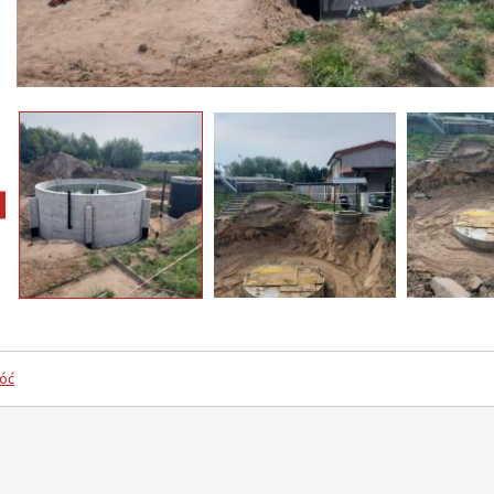
pokaż poprzednie zdjęcia
óć