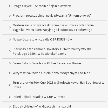
Droga Giżyce – Antosin oficjalnie otwarta
Program powszechnej nauki pływania "Umiem pływać"
Modernizacja oczyszczalni ścieków w Iłowie - odebranie
ciągnika, wozu asenizacyjnego i ładowacza czołowego
Nowa łódź ratownicza dla OSP KSRG Iłów
Pierwszy etap remontu kwatery 1034 żołnierzy Wojska
Polskiego 1939 r. w Iłowie ukończony
Dzień Babci i Dziadka w Klubie Senior + w Iłowie
Wizyta w Zakładzie Opiekuńczo-Medycznym Ład-Med
Turniej z cyklu Iłów Cup 2023 w Środowiskowej Hali Sportowej w
Iłowie
Dzień Babci i Dziadka w GBP w Iłowie
Żłobek „Maluch+” w Giżycach ma już rok!