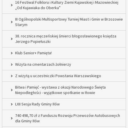
16 Festiwal Folkloru i Kultury Ziemi Kujawskiej i Mazowieckiej
„Od Kujawiaka do Oberka”
III Ogólnopolski Multisportowy Turniej Miast i Gmin w Brzozowie
Starym
38. rocznica męczeńskiej śmierci błogosławionego księdza
Jerzego Popiełuszki
Klub Senior+ Pamięta!
Wizyta na cmentarzach żołnierzy
Z wizytą u uczestniczki Powstania Warszawskiego
Bitwa i Pamięć - wystawa z okazji Narodowego Święta
Niepodległości - wyjątkowe spotkanie w Iłowie
LXII Sesja Rady Gminy Iłów
740 498,70 zł z Funduszu Rozwoju Przewozów Autobusowych
dla Gminy Iłów