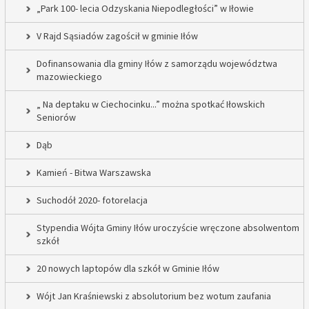
„Park 100- lecia Odzyskania Niepodległości” w Iłowie
V Rajd Sąsiadów zagościł w gminie Iłów
Dofinansowania dla gminy Iłów z samorządu województwa
mazowieckiego
„ Na deptaku w Ciechocinku...” można spotkać Iłowskich
Seniorów
Dąb
Kamień - Bitwa Warszawska
Suchodół 2020- fotorelacja
Stypendia Wójta Gminy Iłów uroczyście wręczone absolwentom
szkół
20 nowych laptopów dla szkół w Gminie Iłów
Wójt Jan Kraśniewski z absolutorium bez wotum zaufania