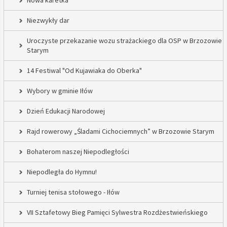
Nowa karetka
Niezwykły dar
Uroczyste przekazanie wozu strażackiego dla OSP w Brzozowie
Starym
14 Festiwal "Od Kujawiaka do Oberka"
Wybory w gminie Iłów
Dzień Edukacji Narodowej
Rajd rowerowy „Śladami Cichociemnych” w Brzozowie Starym
Bohaterom naszej Niepodległości
Niepodległa do Hymnu!
Turniej tenisa stołowego - Iłów
VII Sztafetowy Bieg Pamięci Sylwestra Rozdżestwieńskiego