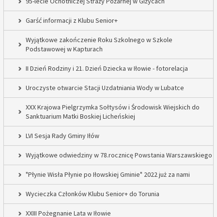
95-lecie Ochotniczej Straży Pożarnej w Giżycach
Garść informacji z Klubu Senior+
Wyjątkowe zakończenie Roku Szkolnego w Szkole
Podstawowej w Kapturach
II Dzień Rodziny i 21. Dzień Dziecka w Iłowie - fotorelacja
Uroczyste otwarcie Stacji Uzdatniania Wody w Lubatce
XXX Krajowa Pielgrzymka Sołtysów i Środowisk Wiejskich do
Sanktuarium Matki Boskiej Licheńskiej
LVI Sesja Rady Gminy Iłów
Wyjątkowe odwiedziny w 78.rocznicę Powstania Warszawskiego
"Płynie Wisła Płynie po Iłowskiej Gminie" 2022 już za nami
Wycieczka Członków Klubu Senior+ do Torunia
XXIII Pożegnanie Lata w Iłowie