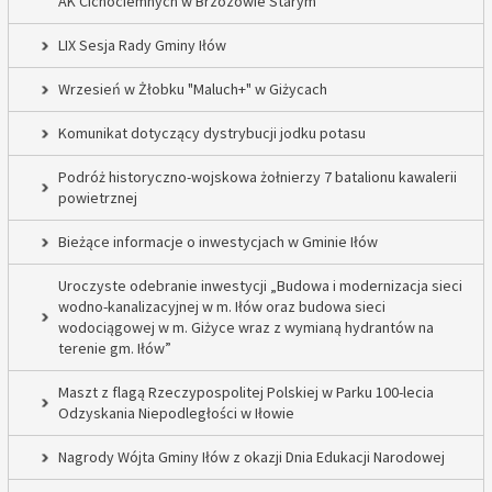
AK Cichociemnych w Brzozowie Starym
LIX Sesja Rady Gminy Iłów
Wrzesień w Żłobku "Maluch+" w Giżycach
Komunikat dotyczący dystrybucji jodku potasu
Podróż historyczno-wojskowa żołnierzy 7 batalionu kawalerii
powietrznej
Bieżące informacje o inwestycjach w Gminie Iłów
Uroczyste odebranie inwestycji „Budowa i modernizacja sieci
wodno-kanalizacyjnej w m. Iłów oraz budowa sieci
wodociągowej w m. Giżyce wraz z wymianą hydrantów na
terenie gm. Iłów”
Maszt z flagą Rzeczypospolitej Polskiej w Parku 100-lecia
Odzyskania Niepodległości w Iłowie
Nagrody Wójta Gminy Iłów z okazji Dnia Edukacji Narodowej