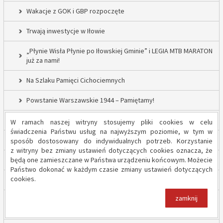
Wakacje z GOK i GBP rozpoczęte
Trwają inwestycje w Iłowie
„Płynie Wisła Płynie po Iłowskiej Gminie” i LEGIA MTB MARATON
już za nami!
Na Szlaku Pamięci Cichociemnych
Powstanie Warszawskie 1944 – Pamiętamy!
52 nowe lampy uliczne w Gminie Iłów
W ramach naszej witryny stosujemy pliki cookies w celu
świadczenia Państwu usług na najwyższym poziomie, w tym w
Inwestycja drogowa w Sadowie – prace rozpoczęte
sposób dostosowany do indywidualnych potrzeb. Korzystanie
z witryny bez zmiany ustawień dotyczących cookies oznacza, że
będą one zamieszczane w Państwa urządzeniu końcowym. Możecie
Trwają inwestycje w Gminie Iłów
Państwo dokonać w każdym czasie zmiany ustawień dotyczących
cookies.
„Modernizacja Oczyszczalni Ścieków w Iłowie – etap II”
zamknij
Strażacy z OSP Iłów walczą o pieniądze od Harnasia. Zachęcamy
do głosowania!