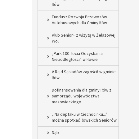
Iłów
Fundusz Rozwoju Przewozów
Autobusowych dla Gminy Iłów
Klub Senior+ z wizytą w Żelazowej
Woli
„Park 100- lecia Odzyskania
Niepodległości” w Iłowie
V Rajd Sąsiadów zagościł w gminie
Iłów
Dofinansowania dla gminy Iłów z
samorządu województwa
mazowieckiego
„ Na deptaku w Ciechocinku...”
można spotkać Iłowskich Seniorów
Dąb