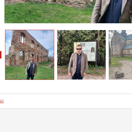
pokaż poprzednie zdjęcia
óć