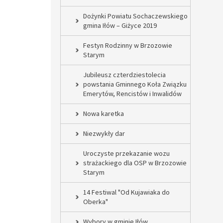
Dożynki Powiatu Sochaczewskiego
gmina Iłów – Giżyce 2019
Festyn Rodzinny w Brzozowie
Starym
Jubileusz czterdziestolecia
powstania Gminnego Koła Związku
Emerytów, Rencistów i Inwalidów
Nowa karetka
Niezwykły dar
Uroczyste przekazanie wozu
strażackiego dla OSP w Brzozowie
Starym
14 Festiwal "Od Kujawiaka do
Oberka"
Wybory w gminie Iłów