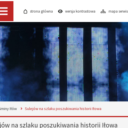
strona główna
wersja kontrastowa
mapa serwi
Menu
Gminy Iłów
Sulejów na szlaku poszukiwania historii Iłowa
jów na szlaku poszukiwania historii Iłowa