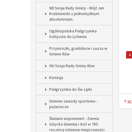
XIII Sesja Rady Gminy - Wójt Jan
Kraśniewski z jednomyślnym
absolutorium.
Ogólnopolska Pielgrzymka
Sołtysów do Lichenia
Przymrozki, gradobicie i susza w
Gminie Iłów
XIV Sesja Rady Gminy Iłów
Komisja
Pielgrzymka do Św. Lipki
Gminne zawody sportowo -
wr
pożarnicze
Śladami wspomnień - Ziemia
Giżycka dawniej i dziś w 780
rocznicę istnienia miejscowości