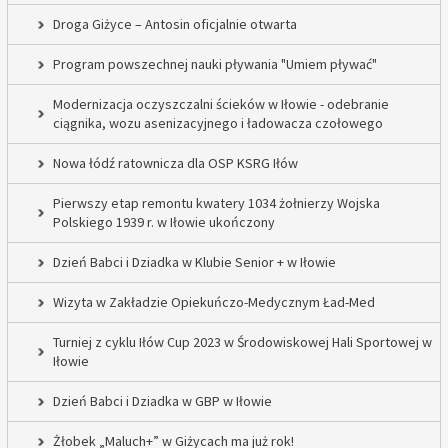
Droga Giżyce – Antosin oficjalnie otwarta
Program powszechnej nauki pływania "Umiem pływać"
Modernizacja oczyszczalni ścieków w Iłowie - odebranie
ciągnika, wozu asenizacyjnego i ładowacza czołowego
Nowa łódź ratownicza dla OSP KSRG Iłów
Pierwszy etap remontu kwatery 1034 żołnierzy Wojska
Polskiego 1939 r. w Iłowie ukończony
Dzień Babci i Dziadka w Klubie Senior + w Iłowie
Wizyta w Zakładzie Opiekuńczo-Medycznym Ład-Med
Turniej z cyklu Iłów Cup 2023 w Środowiskowej Hali Sportowej w
Iłowie
Dzień Babci i Dziadka w GBP w Iłowie
Żłobek „Maluch+” w Giżycach ma już rok!