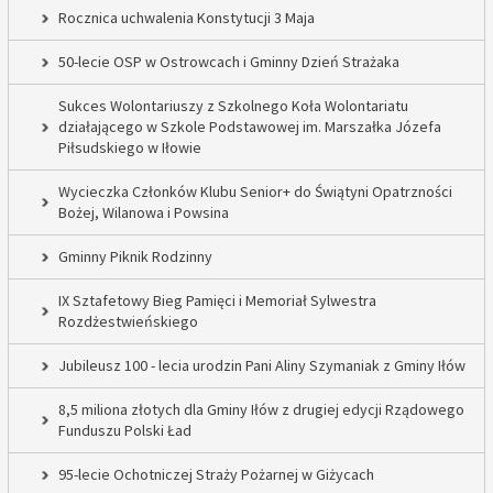
Rocznica uchwalenia Konstytucji 3 Maja
50-lecie OSP w Ostrowcach i Gminny Dzień Strażaka
Sukces Wolontariuszy z Szkolnego Koła Wolontariatu
działającego w Szkole Podstawowej im. Marszałka Józefa
Piłsudskiego w Iłowie
Wycieczka Członków Klubu Senior+ do Świątyni Opatrzności
Bożej, Wilanowa i Powsina
Gminny Piknik Rodzinny
IX Sztafetowy Bieg Pamięci i Memoriał Sylwestra
Rozdżestwieńskiego
Jubileusz 100 - lecia urodzin Pani Aliny Szymaniak z Gminy Iłów
8,5 miliona złotych dla Gminy Iłów z drugiej edycji Rządowego
Funduszu Polski Ład
95-lecie Ochotniczej Straży Pożarnej w Giżycach