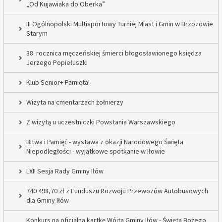
„Od Kujawiaka do Oberka”
III Ogólnopolski Multisportowy Turniej Miast i Gmin w Brzozowie
Starym
38. rocznica męczeńskiej śmierci błogosławionego księdza
Jerzego Popiełuszki
Klub Senior+ Pamięta!
Wizyta na cmentarzach żołnierzy
Z wizytą u uczestniczki Powstania Warszawskiego
Bitwa i Pamięć - wystawa z okazji Narodowego Święta
Niepodległości - wyjątkowe spotkanie w Iłowie
LXII Sesja Rady Gminy Iłów
740 498,70 zł z Funduszu Rozwoju Przewozów Autobusowych
dla Gminy Iłów
Konkurs na oficjalną kartkę Wójta Gminy Iłów - Święta Bożego