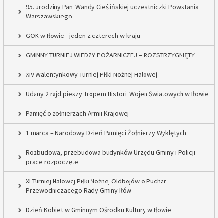
95. urodziny Pani Wandy Cieślińskiej uczestniczki Powstania
Warszawskiego
GOK w Iłowie - jeden z czterech w kraju
GMINNY TURNIEJ WIEDZY POŻARNICZEJ – ROZSTRZYGNIĘTY
XIV Walentynkowy Turniej Piłki Nożnej Halowej
Udany 2 rajd pieszy Tropem Historii Wojen Światowych w Iłowie
Pamięć o żołnierzach Armii Krajowej
1 marca – Narodowy Dzień Pamięci Żołnierzy Wyklętych
Rozbudowa, przebudowa budynków Urzędu Gminy i Policji -
prace rozpoczęte
XI Turniej Halowej Piłki Nożnej Oldbojów o Puchar
Przewodniczącego Rady Gminy Iłów
Dzień Kobiet w Gminnym Ośrodku Kultury w Iłowie