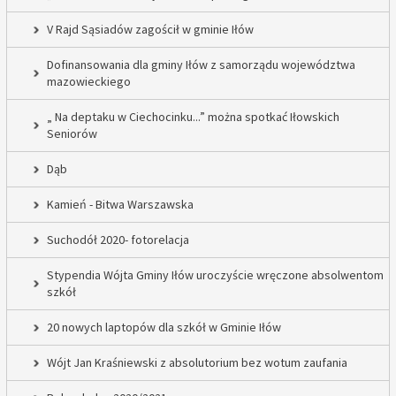
V Rajd Sąsiadów zagościł w gminie Iłów
Dofinansowania dla gminy Iłów z samorządu województwa
mazowieckiego
„ Na deptaku w Ciechocinku...” można spotkać Iłowskich
Seniorów
Dąb
Kamień - Bitwa Warszawska
Suchodół 2020- fotorelacja
Stypendia Wójta Gminy Iłów uroczyście wręczone absolwentom
szkół
20 nowych laptopów dla szkół w Gminie Iłów
Wójt Jan Kraśniewski z absolutorium bez wotum zaufania