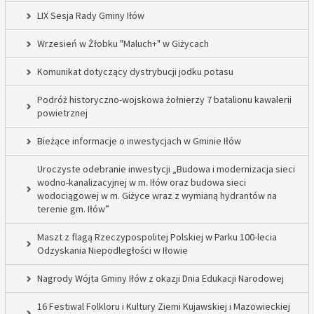
LIX Sesja Rady Gminy Iłów
Wrzesień w Żłobku "Maluch+" w Giżycach
Komunikat dotyczący dystrybucji jodku potasu
Podróż historyczno-wojskowa żołnierzy 7 batalionu kawalerii
powietrznej
Bieżące informacje o inwestycjach w Gminie Iłów
Uroczyste odebranie inwestycji „Budowa i modernizacja sieci
wodno-kanalizacyjnej w m. Iłów oraz budowa sieci
wodociągowej w m. Giżyce wraz z wymianą hydrantów na
terenie gm. Iłów”
Maszt z flagą Rzeczypospolitej Polskiej w Parku 100-lecia
Odzyskania Niepodległości w Iłowie
Nagrody Wójta Gminy Iłów z okazji Dnia Edukacji Narodowej
16 Festiwal Folkloru i Kultury Ziemi Kujawskiej i Mazowieckiej