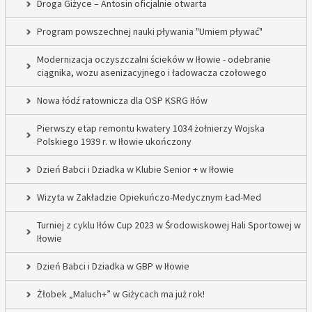
Droga Giżyce – Antosin oficjalnie otwarta
Program powszechnej nauki pływania "Umiem pływać"
Modernizacja oczyszczalni ścieków w Iłowie - odebranie
ciągnika, wozu asenizacyjnego i ładowacza czołowego
Nowa łódź ratownicza dla OSP KSRG Iłów
Pierwszy etap remontu kwatery 1034 żołnierzy Wojska
Polskiego 1939 r. w Iłowie ukończony
Dzień Babci i Dziadka w Klubie Senior + w Iłowie
Wizyta w Zakładzie Opiekuńczo-Medycznym Ład-Med
Turniej z cyklu Iłów Cup 2023 w Środowiskowej Hali Sportowej w
Iłowie
Dzień Babci i Dziadka w GBP w Iłowie
Żłobek „Maluch+” w Giżycach ma już rok!