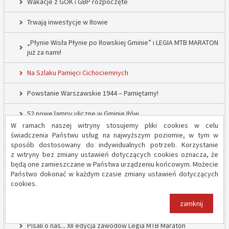
Wakacje z GOK i GBP rozpoczęte
Trwają inwestycje w Iłowie
„Płynie Wisła Płynie po Iłowskiej Gminie” i LEGIA MTB MARATON
już za nami!
Na Szlaku Pamięci Cichociemnych
Powstanie Warszawskie 1944 – Pamiętamy!
52 nowe lampy uliczne w Gminie Iłów
W ramach naszej witryny stosujemy pliki cookies w celu
Inwestycja drogowa w Sadowie – prace rozpoczęte
świadczenia Państwu usług na najwyższym poziomie, w tym w
sposób dostosowany do indywidualnych potrzeb. Korzystanie
z witryny bez zmiany ustawień dotyczących cookies oznacza, że
Trwają inwestycje w Gminie Iłów
będą one zamieszczane w Państwa urządzeniu końcowym. Możecie
Państwo dokonać w każdym czasie zmiany ustawień dotyczących
„Modernizacja Oczyszczalni Ścieków w Iłowie – etap II”
cookies.
Strażacy z OSP Iłów walczą o pieniądze od Harnasia. Zachęcamy
zamknij
do głosowania!
Pisali o nas... XII edycja zawodów Legia MTB Maraton