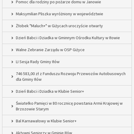
Pomoc dla rodziny po pożarze domu w Janowie
Maksymilian Pliszka wyróżniony w województwie
Żłobek "Maluch+" w Giżycach uroczyście otwarty
Dzień Babci i Dziadka w Gminnym Ośrodku Kultury w Iłowie
Walne Zebranie Zarządu w OSP Giżyce
LI Sesja Rady Gminy Iłów
746 583,00 zł z Funduszu Rozwoju Przewozów Autobusowych
dla Gminy Iłów
Dzień Babci i Dziadka w Klubie Senior+
Światełko Pamięci w 80 rocznicę powstania Armii Krajowej w
Brzozowie Starym
Bal Karnawałowy w Klubie Senior+
Aktywni Seniorzy w Gminie Iłów