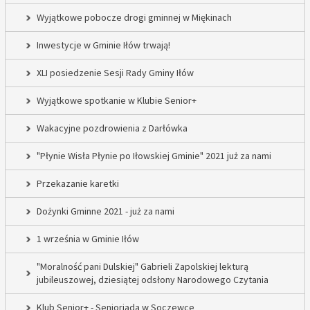
Wyjątkowe pobocze drogi gminnej w Miękinach
Inwestycje w Gminie Iłów trwają!
XLI posiedzenie Sesji Rady Gminy Iłów
Wyjątkowe spotkanie w Klubie Senior+
Wakacyjne pozdrowienia z Darłówka
"Płynie Wisła Płynie po Iłowskiej Gminie" 2021 już za nami
Przekazanie karetki
Dożynki Gminne 2021 - już za nami
1 września w Gminie Iłów
"Moralność pani Dulskiej" Gabrieli Zapolskiej lekturą
jubileuszowej, dziesiątej odsłony Narodowego Czytania
Klub Senior+ - Senioriada w Soczewce