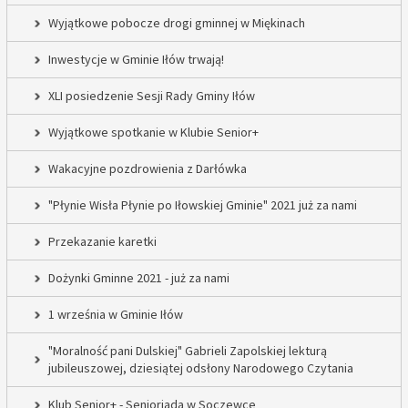
Wyjątkowe pobocze drogi gminnej w Miękinach
Inwestycje w Gminie Iłów trwają!
XLI posiedzenie Sesji Rady Gminy Iłów
Wyjątkowe spotkanie w Klubie Senior+
Wakacyjne pozdrowienia z Darłówka
"Płynie Wisła Płynie po Iłowskiej Gminie" 2021 już za nami
Przekazanie karetki
Dożynki Gminne 2021 - już za nami
1 września w Gminie Iłów
"Moralność pani Dulskiej" Gabrieli Zapolskiej lekturą
jubileuszowej, dziesiątej odsłony Narodowego Czytania
Klub Senior+ - Senioriada w Soczewce