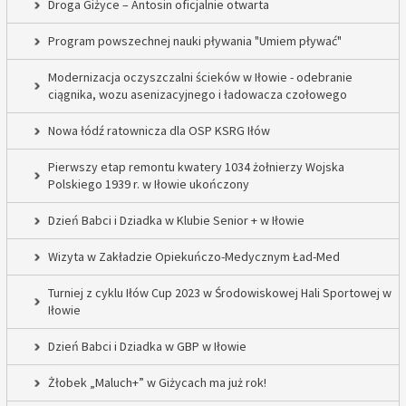
Droga Giżyce – Antosin oficjalnie otwarta
Program powszechnej nauki pływania "Umiem pływać"
Modernizacja oczyszczalni ścieków w Iłowie - odebranie
ciągnika, wozu asenizacyjnego i ładowacza czołowego
Nowa łódź ratownicza dla OSP KSRG Iłów
Pierwszy etap remontu kwatery 1034 żołnierzy Wojska
Polskiego 1939 r. w Iłowie ukończony
Dzień Babci i Dziadka w Klubie Senior + w Iłowie
Wizyta w Zakładzie Opiekuńczo-Medycznym Ład-Med
Turniej z cyklu Iłów Cup 2023 w Środowiskowej Hali Sportowej w
Iłowie
Dzień Babci i Dziadka w GBP w Iłowie
Żłobek „Maluch+” w Giżycach ma już rok!