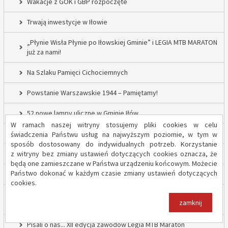
Wakacje z GOK i GBP rozpoczęte
Trwają inwestycje w Iłowie
„Płynie Wisła Płynie po Iłowskiej Gminie” i LEGIA MTB MARATON
już za nami!
Na Szlaku Pamięci Cichociemnych
Powstanie Warszawskie 1944 – Pamiętamy!
52 nowe lampy uliczne w Gminie Iłów
W ramach naszej witryny stosujemy pliki cookies w celu
Inwestycja drogowa w Sadowie – prace rozpoczęte
świadczenia Państwu usług na najwyższym poziomie, w tym w
sposób dostosowany do indywidualnych potrzeb. Korzystanie
z witryny bez zmiany ustawień dotyczących cookies oznacza, że
Trwają inwestycje w Gminie Iłów
będą one zamieszczane w Państwa urządzeniu końcowym. Możecie
Państwo dokonać w każdym czasie zmiany ustawień dotyczących
„Modernizacja Oczyszczalni Ścieków w Iłowie – etap II”
cookies.
Strażacy z OSP Iłów walczą o pieniądze od Harnasia. Zachęcamy
zamknij
do głosowania!
Pisali o nas... XII edycja zawodów Legia MTB Maraton