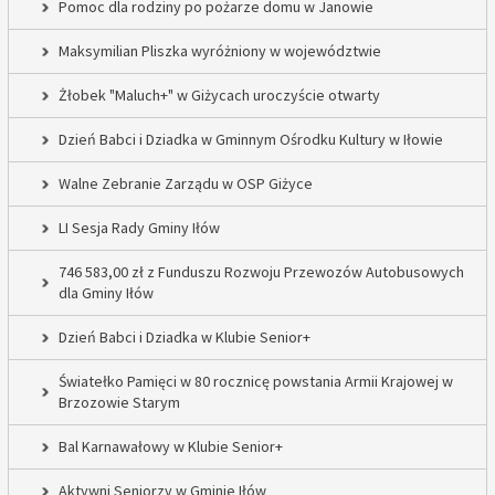
Pomoc dla rodziny po pożarze domu w Janowie
Maksymilian Pliszka wyróżniony w województwie
Żłobek "Maluch+" w Giżycach uroczyście otwarty
Dzień Babci i Dziadka w Gminnym Ośrodku Kultury w Iłowie
Walne Zebranie Zarządu w OSP Giżyce
LI Sesja Rady Gminy Iłów
746 583,00 zł z Funduszu Rozwoju Przewozów Autobusowych
dla Gminy Iłów
Dzień Babci i Dziadka w Klubie Senior+
Światełko Pamięci w 80 rocznicę powstania Armii Krajowej w
Brzozowie Starym
Bal Karnawałowy w Klubie Senior+
Aktywni Seniorzy w Gminie Iłów