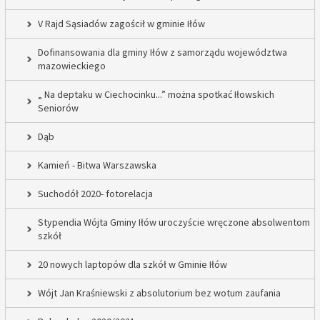
V Rajd Sąsiadów zagościł w gminie Iłów
Dofinansowania dla gminy Iłów z samorządu województwa
mazowieckiego
„ Na deptaku w Ciechocinku...” można spotkać Iłowskich
Seniorów
Dąb
Kamień - Bitwa Warszawska
Suchodół 2020- fotorelacja
Stypendia Wójta Gminy Iłów uroczyście wręczone absolwentom
szkół
20 nowych laptopów dla szkół w Gminie Iłów
Wójt Jan Kraśniewski z absolutorium bez wotum zaufania