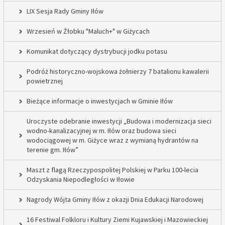
LIX Sesja Rady Gminy Iłów
Wrzesień w Żłobku "Maluch+" w Giżycach
Komunikat dotyczący dystrybucji jodku potasu
Podróż historyczno-wojskowa żołnierzy 7 batalionu kawalerii
powietrznej
Bieżące informacje o inwestycjach w Gminie Iłów
Uroczyste odebranie inwestycji „Budowa i modernizacja sieci
wodno-kanalizacyjnej w m. Iłów oraz budowa sieci
wodociągowej w m. Giżyce wraz z wymianą hydrantów na
terenie gm. Iłów”
Maszt z flagą Rzeczypospolitej Polskiej w Parku 100-lecia
Odzyskania Niepodległości w Iłowie
Nagrody Wójta Gminy Iłów z okazji Dnia Edukacji Narodowej
16 Festiwal Folkloru i Kultury Ziemi Kujawskiej i Mazowieckiej