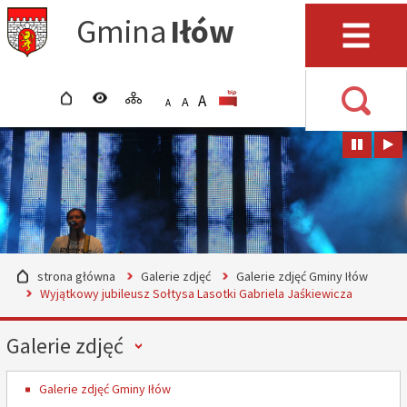
Przejdź do mapy serwisu
Przejdź do wyszukiwarki
Przejdź do głównego
Przejdź do treści
Gmina
Iłów
menu
Menu
strona główna
wersja kontrastowa
mapa serwisu
POWIĘKSZ CZCIONKĘ
rozmiar czcionki
BIP
A
STANDARDOWY ROZMIAR
A
POMNIEJSZ CZCIONKĘ
A
Wyszuki
strona główna
Galerie zdjęć
Galerie zdjęć Gminy Iłów
Wyjątkowy jubileusz Sołtysa Lasotki Gabriela Jaśkiewicza
Menu
Galerie zdjęć
Galerie zdjęć Gminy Iłów