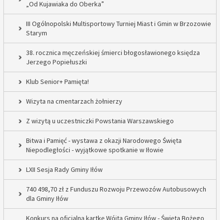
„Od Kujawiaka do Oberka”
III Ogólnopolski Multisportowy Turniej Miast i Gmin w Brzozowie
Starym
38. rocznica męczeńskiej śmierci błogosławionego księdza
Jerzego Popiełuszki
Klub Senior+ Pamięta!
Wizyta na cmentarzach żołnierzy
Z wizytą u uczestniczki Powstania Warszawskiego
Bitwa i Pamięć - wystawa z okazji Narodowego Święta
Niepodległości - wyjątkowe spotkanie w Iłowie
LXII Sesja Rady Gminy Iłów
740 498,70 zł z Funduszu Rozwoju Przewozów Autobusowych
dla Gminy Iłów
Konkurs na oficjalną kartkę Wójta Gminy Iłów - Święta Bożego