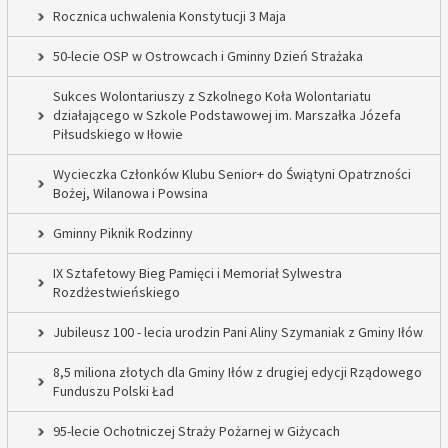
Rocznica uchwalenia Konstytucji 3 Maja
50-lecie OSP w Ostrowcach i Gminny Dzień Strażaka
Sukces Wolontariuszy z Szkolnego Koła Wolontariatu
działającego w Szkole Podstawowej im. Marszałka Józefa
Piłsudskiego w Iłowie
Wycieczka Członków Klubu Senior+ do Świątyni Opatrzności
Bożej, Wilanowa i Powsina
Gminny Piknik Rodzinny
IX Sztafetowy Bieg Pamięci i Memoriał Sylwestra
Rozdżestwieńskiego
Jubileusz 100 - lecia urodzin Pani Aliny Szymaniak z Gminy Iłów
8,5 miliona złotych dla Gminy Iłów z drugiej edycji Rządowego
Funduszu Polski Ład
95-lecie Ochotniczej Straży Pożarnej w Giżycach