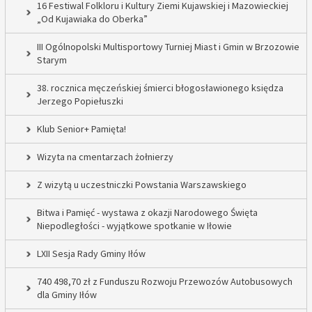
16 Festiwal Folkloru i Kultury Ziemi Kujawskiej i Mazowieckiej
„Od Kujawiaka do Oberka”
III Ogólnopolski Multisportowy Turniej Miast i Gmin w Brzozowie
Starym
38. rocznica męczeńskiej śmierci błogosławionego księdza
Jerzego Popiełuszki
Klub Senior+ Pamięta!
Wizyta na cmentarzach żołnierzy
Z wizytą u uczestniczki Powstania Warszawskiego
Bitwa i Pamięć - wystawa z okazji Narodowego Święta
Niepodległości - wyjątkowe spotkanie w Iłowie
LXII Sesja Rady Gminy Iłów
740 498,70 zł z Funduszu Rozwoju Przewozów Autobusowych
dla Gminy Iłów