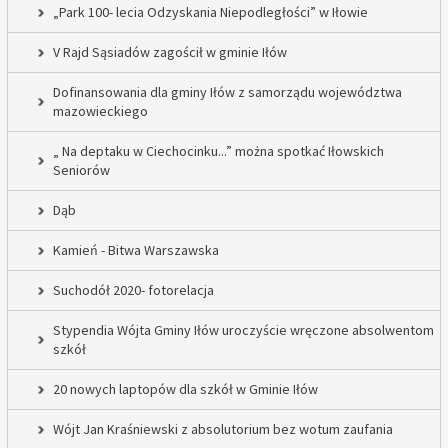
„Park 100- lecia Odzyskania Niepodległości” w Iłowie
V Rajd Sąsiadów zagościł w gminie Iłów
Dofinansowania dla gminy Iłów z samorządu województwa
mazowieckiego
„ Na deptaku w Ciechocinku...” można spotkać Iłowskich
Seniorów
Dąb
Kamień - Bitwa Warszawska
Suchodół 2020- fotorelacja
Stypendia Wójta Gminy Iłów uroczyście wręczone absolwentom
szkół
20 nowych laptopów dla szkół w Gminie Iłów
Wójt Jan Kraśniewski z absolutorium bez wotum zaufania