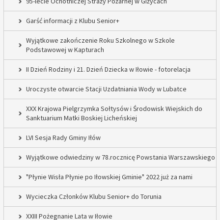
95-lecie Ochotniczej Straży Pożarnej w Giżycach
Garść informacji z Klubu Senior+
Wyjątkowe zakończenie Roku Szkolnego w Szkole
Podstawowej w Kapturach
II Dzień Rodziny i 21. Dzień Dziecka w Iłowie - fotorelacja
Uroczyste otwarcie Stacji Uzdatniania Wody w Lubatce
XXX Krajowa Pielgrzymka Sołtysów i Środowisk Wiejskich do
Sanktuarium Matki Boskiej Licheńskiej
LVI Sesja Rady Gminy Iłów
Wyjątkowe odwiedziny w 78.rocznicę Powstania Warszawskiego
"Płynie Wisła Płynie po Iłowskiej Gminie" 2022 już za nami
Wycieczka Członków Klubu Senior+ do Torunia
XXIII Pożegnanie Lata w Iłowie