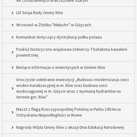
AK Cichociemnych w Brzozowie Starym
LIX Sesja Rady Gminy Iłów
Wrzesień w Żłobku "Maluch+" w Giżycach
Komunikat dotyczący dystrybucji jodku potasu
Podróż historyczno-wojskowa żołnierzy 7 batalionu kawalerii
powietrznej
Bieżące informacje o inwestycjach w Gminie Iłów
Uroczyste odebranie inwestycji „Budowa i modernizacja sieci
wodno-kanalizacyjnej w m. Iłów oraz budowa sieci
wodociągowej w m. Giżyce wraz z wymianą hydrantów na
terenie gm. Iłów”
Maszt z flagą Rzeczypospolitej Polskiej w Parku 100-lecia
Odzyskania Niepodległości w Iłowie
Nagrody Wójta Gminy Iłów z okazji Dnia Edukacji Narodowej