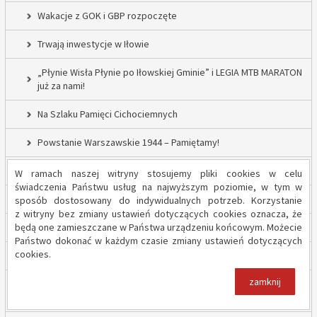
Wakacje z GOK i GBP rozpoczęte
Trwają inwestycje w Iłowie
„Płynie Wisła Płynie po Iłowskiej Gminie” i LEGIA MTB MARATON
już za nami!
Na Szlaku Pamięci Cichociemnych
Powstanie Warszawskie 1944 – Pamiętamy!
52 nowe lampy uliczne w Gminie Iłów
W ramach naszej witryny stosujemy pliki cookies w celu
świadczenia Państwu usług na najwyższym poziomie, w tym w
Inwestycja drogowa w Sadowie – prace rozpoczęte
sposób dostosowany do indywidualnych potrzeb. Korzystanie
z witryny bez zmiany ustawień dotyczących cookies oznacza, że
będą one zamieszczane w Państwa urządzeniu końcowym. Możecie
Trwają inwestycje w Gminie Iłów
Państwo dokonać w każdym czasie zmiany ustawień dotyczących
cookies.
„Modernizacja Oczyszczalni Ścieków w Iłowie – etap II”
zamknij
Strażacy z OSP Iłów walczą o pieniądze od Harnasia. Zachęcamy
do głosowania!