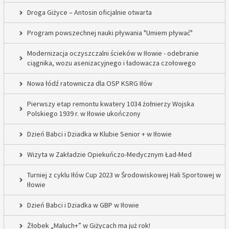
Droga Giżyce – Antosin oficjalnie otwarta
Program powszechnej nauki pływania "Umiem pływać"
Modernizacja oczyszczalni ścieków w Iłowie - odebranie
ciągnika, wozu asenizacyjnego i ładowacza czołowego
Nowa łódź ratownicza dla OSP KSRG Iłów
Pierwszy etap remontu kwatery 1034 żołnierzy Wojska
Polskiego 1939 r. w Iłowie ukończony
Dzień Babci i Dziadka w Klubie Senior + w Iłowie
Wizyta w Zakładzie Opiekuńczo-Medycznym Ład-Med
Turniej z cyklu Iłów Cup 2023 w Środowiskowej Hali Sportowej w
Iłowie
Dzień Babci i Dziadka w GBP w Iłowie
Żłobek „Maluch+” w Giżycach ma już rok!