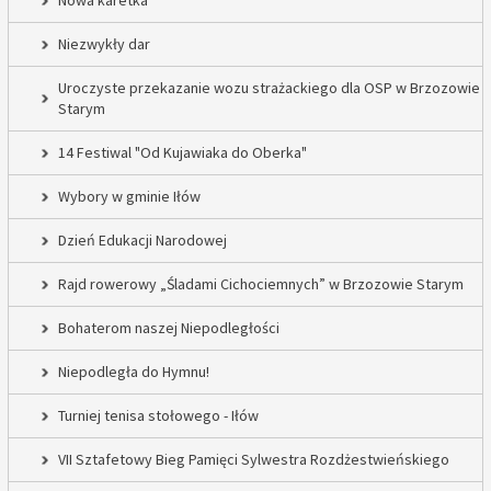
Nowa karetka
Niezwykły dar
Uroczyste przekazanie wozu strażackiego dla OSP w Brzozowie
Starym
14 Festiwal "Od Kujawiaka do Oberka"
Wybory w gminie Iłów
Dzień Edukacji Narodowej
Rajd rowerowy „Śladami Cichociemnych” w Brzozowie Starym
Bohaterom naszej Niepodległości
Niepodległa do Hymnu!
Turniej tenisa stołowego - Iłów
VII Sztafetowy Bieg Pamięci Sylwestra Rozdżestwieńskiego