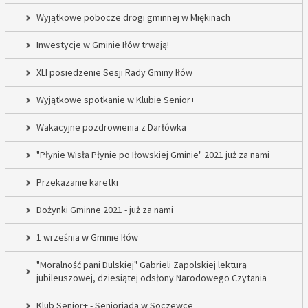
Wyjątkowe pobocze drogi gminnej w Miękinach
Inwestycje w Gminie Iłów trwają!
XLI posiedzenie Sesji Rady Gminy Iłów
Wyjątkowe spotkanie w Klubie Senior+
Wakacyjne pozdrowienia z Darłówka
"Płynie Wisła Płynie po Iłowskiej Gminie" 2021 już za nami
Przekazanie karetki
Dożynki Gminne 2021 - już za nami
1 września w Gminie Iłów
"Moralność pani Dulskiej" Gabrieli Zapolskiej lekturą
jubileuszowej, dziesiątej odsłony Narodowego Czytania
Klub Senior+ - Senioriada w Soczewce