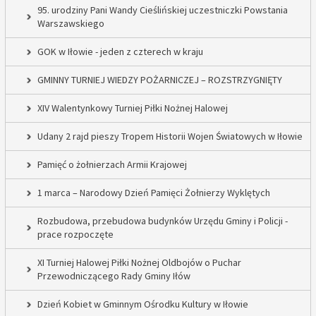
95. urodziny Pani Wandy Cieślińskiej uczestniczki Powstania
Warszawskiego
GOK w Iłowie - jeden z czterech w kraju
GMINNY TURNIEJ WIEDZY POŻARNICZEJ – ROZSTRZYGNIĘTY
XIV Walentynkowy Turniej Piłki Nożnej Halowej
Udany 2 rajd pieszy Tropem Historii Wojen Światowych w Iłowie
Pamięć o żołnierzach Armii Krajowej
1 marca – Narodowy Dzień Pamięci Żołnierzy Wyklętych
Rozbudowa, przebudowa budynków Urzędu Gminy i Policji -
prace rozpoczęte
XI Turniej Halowej Piłki Nożnej Oldbojów o Puchar
Przewodniczącego Rady Gminy Iłów
Dzień Kobiet w Gminnym Ośrodku Kultury w Iłowie