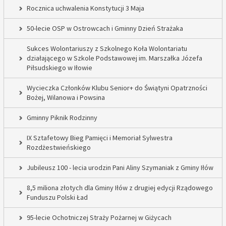
Rocznica uchwalenia Konstytucji 3 Maja
50-lecie OSP w Ostrowcach i Gminny Dzień Strażaka
Sukces Wolontariuszy z Szkolnego Koła Wolontariatu
działającego w Szkole Podstawowej im. Marszałka Józefa
Piłsudskiego w Iłowie
Wycieczka Członków Klubu Senior+ do Świątyni Opatrzności
Bożej, Wilanowa i Powsina
Gminny Piknik Rodzinny
IX Sztafetowy Bieg Pamięci i Memoriał Sylwestra
Rozdżestwieńskiego
Jubileusz 100 - lecia urodzin Pani Aliny Szymaniak z Gminy Iłów
8,5 miliona złotych dla Gminy Iłów z drugiej edycji Rządowego
Funduszu Polski Ład
95-lecie Ochotniczej Straży Pożarnej w Giżycach