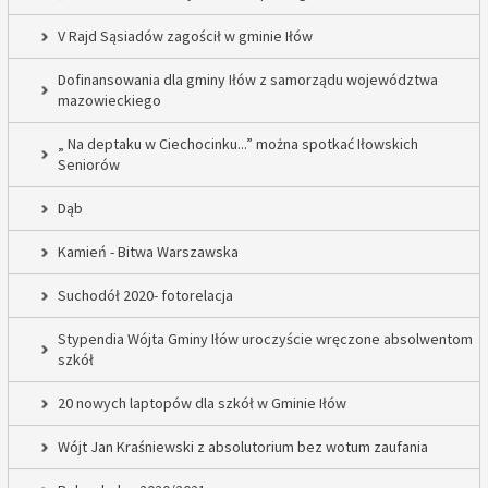
V Rajd Sąsiadów zagościł w gminie Iłów
Dofinansowania dla gminy Iłów z samorządu województwa
mazowieckiego
„ Na deptaku w Ciechocinku...” można spotkać Iłowskich
Seniorów
Dąb
Kamień - Bitwa Warszawska
Suchodół 2020- fotorelacja
Stypendia Wójta Gminy Iłów uroczyście wręczone absolwentom
szkół
20 nowych laptopów dla szkół w Gminie Iłów
Wójt Jan Kraśniewski z absolutorium bez wotum zaufania