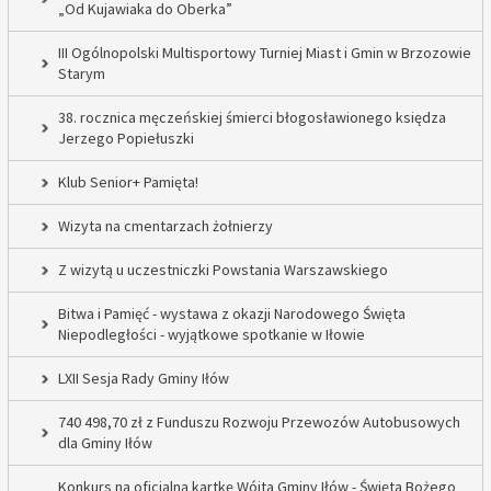
„Od Kujawiaka do Oberka”
III Ogólnopolski Multisportowy Turniej Miast i Gmin w Brzozowie
Starym
38. rocznica męczeńskiej śmierci błogosławionego księdza
Jerzego Popiełuszki
Klub Senior+ Pamięta!
Wizyta na cmentarzach żołnierzy
Z wizytą u uczestniczki Powstania Warszawskiego
Bitwa i Pamięć - wystawa z okazji Narodowego Święta
Niepodległości - wyjątkowe spotkanie w Iłowie
LXII Sesja Rady Gminy Iłów
740 498,70 zł z Funduszu Rozwoju Przewozów Autobusowych
dla Gminy Iłów
Konkurs na oficjalną kartkę Wójta Gminy Iłów - Święta Bożego