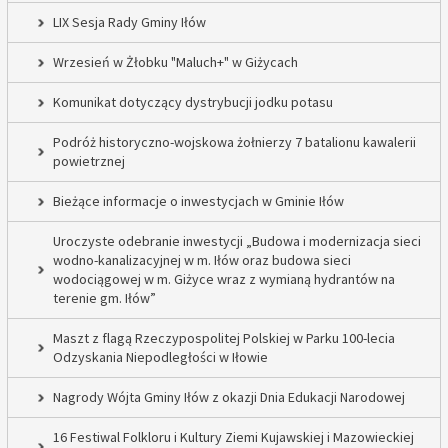
LIX Sesja Rady Gminy Iłów
Wrzesień w Żłobku "Maluch+" w Giżycach
Komunikat dotyczący dystrybucji jodku potasu
Podróż historyczno-wojskowa żołnierzy 7 batalionu kawalerii
powietrznej
Bieżące informacje o inwestycjach w Gminie Iłów
Uroczyste odebranie inwestycji „Budowa i modernizacja sieci
wodno-kanalizacyjnej w m. Iłów oraz budowa sieci
wodociągowej w m. Giżyce wraz z wymianą hydrantów na
terenie gm. Iłów”
Maszt z flagą Rzeczypospolitej Polskiej w Parku 100-lecia
Odzyskania Niepodległości w Iłowie
Nagrody Wójta Gminy Iłów z okazji Dnia Edukacji Narodowej
16 Festiwal Folkloru i Kultury Ziemi Kujawskiej i Mazowieckiej