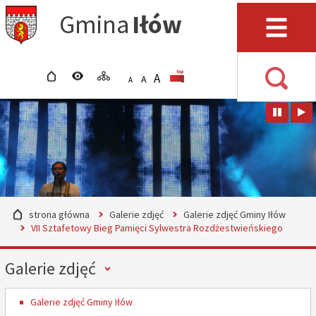
Przejdź do mapy serwisu
Przejdź do wyszukiwarki
Przejdź do głównego
Przejdź do treści
Gmina
Iłów
menu
Menu
strona główna
wersja kontrastowa
mapa serwisu
POWIĘKSZ CZCIONKĘ
rozmiar czcionki
BIP
A
STANDARDOWY ROZMIAR
A
POMNIEJSZ CZCIONKĘ
A
Wyszuki
strona główna
Galerie zdjęć
Galerie zdjęć Gminy Iłów
VII Sztafetowy Bieg Pamięci Sylwestra Rozdżestwieńskiego
Menu
Galerie zdjęć
Galerie zdjęć Gminy Iłów