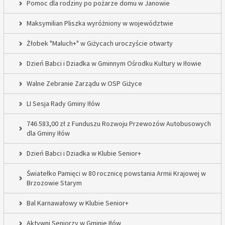
Pomoc dla rodziny po pożarze domu w Janowie
Maksymilian Pliszka wyróżniony w województwie
Żłobek "Maluch+" w Giżycach uroczyście otwarty
Dzień Babci i Dziadka w Gminnym Ośrodku Kultury w Iłowie
Walne Zebranie Zarządu w OSP Giżyce
LI Sesja Rady Gminy Iłów
746 583,00 zł z Funduszu Rozwoju Przewozów Autobusowych
dla Gminy Iłów
Dzień Babci i Dziadka w Klubie Senior+
Światełko Pamięci w 80 rocznicę powstania Armii Krajowej w
Brzozowie Starym
Bal Karnawałowy w Klubie Senior+
Aktywni Seniorzy w Gminie Iłów