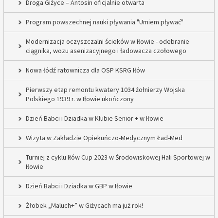
Droga Giżyce – Antosin oficjalnie otwarta
Program powszechnej nauki pływania "Umiem pływać"
Modernizacja oczyszczalni ścieków w Iłowie - odebranie
ciągnika, wozu asenizacyjnego i ładowacza czołowego
Nowa łódź ratownicza dla OSP KSRG Iłów
Pierwszy etap remontu kwatery 1034 żołnierzy Wojska
Polskiego 1939 r. w Iłowie ukończony
Dzień Babci i Dziadka w Klubie Senior + w Iłowie
Wizyta w Zakładzie Opiekuńczo-Medycznym Ład-Med
Turniej z cyklu Iłów Cup 2023 w Środowiskowej Hali Sportowej w
Iłowie
Dzień Babci i Dziadka w GBP w Iłowie
Żłobek „Maluch+” w Giżycach ma już rok!