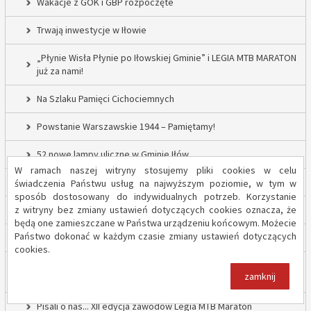
Wakacje z GOK i GBP rozpoczęte
Trwają inwestycje w Iłowie
„Płynie Wisła Płynie po Iłowskiej Gminie” i LEGIA MTB MARATON
już za nami!
Na Szlaku Pamięci Cichociemnych
Powstanie Warszawskie 1944 – Pamiętamy!
52 nowe lampy uliczne w Gminie Iłów
W ramach naszej witryny stosujemy pliki cookies w celu
Inwestycja drogowa w Sadowie – prace rozpoczęte
świadczenia Państwu usług na najwyższym poziomie, w tym w
sposób dostosowany do indywidualnych potrzeb. Korzystanie
z witryny bez zmiany ustawień dotyczących cookies oznacza, że
Trwają inwestycje w Gminie Iłów
będą one zamieszczane w Państwa urządzeniu końcowym. Możecie
Państwo dokonać w każdym czasie zmiany ustawień dotyczących
„Modernizacja Oczyszczalni Ścieków w Iłowie – etap II”
cookies.
Strażacy z OSP Iłów walczą o pieniądze od Harnasia. Zachęcamy
zamknij
do głosowania!
Pisali o nas... XII edycja zawodów Legia MTB Maraton