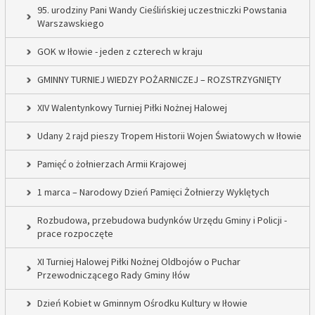
95. urodziny Pani Wandy Cieślińskiej uczestniczki Powstania
Warszawskiego
GOK w Iłowie - jeden z czterech w kraju
GMINNY TURNIEJ WIEDZY POŻARNICZEJ – ROZSTRZYGNIĘTY
XIV Walentynkowy Turniej Piłki Nożnej Halowej
Udany 2 rajd pieszy Tropem Historii Wojen Światowych w Iłowie
Pamięć o żołnierzach Armii Krajowej
1 marca – Narodowy Dzień Pamięci Żołnierzy Wyklętych
Rozbudowa, przebudowa budynków Urzędu Gminy i Policji -
prace rozpoczęte
XI Turniej Halowej Piłki Nożnej Oldbojów o Puchar
Przewodniczącego Rady Gminy Iłów
Dzień Kobiet w Gminnym Ośrodku Kultury w Iłowie