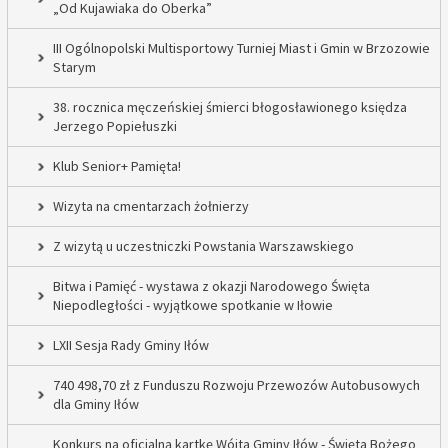
„Od Kujawiaka do Oberka”
III Ogólnopolski Multisportowy Turniej Miast i Gmin w Brzozowie
Starym
38. rocznica męczeńskiej śmierci błogosławionego księdza
Jerzego Popiełuszki
Klub Senior+ Pamięta!
Wizyta na cmentarzach żołnierzy
Z wizytą u uczestniczki Powstania Warszawskiego
Bitwa i Pamięć - wystawa z okazji Narodowego Święta
Niepodległości - wyjątkowe spotkanie w Iłowie
LXII Sesja Rady Gminy Iłów
740 498,70 zł z Funduszu Rozwoju Przewozów Autobusowych
dla Gminy Iłów
Konkurs na oficjalną kartkę Wójta Gminy Iłów - Święta Bożego