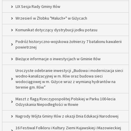
LIX Sesja Rady Gminy Iłów
Wrzesień w Żłobku "Maluch+" w Giżycach
Komunikat dotyczący dystrybucji jodku potasu
Podróż historyczno-wojskowa żołnierzy 7 batalionu kawalerii
powietrznej
Bieżące informacje o inwestycjach w Gminie Iłów
Uroczyste odebranie inwestycji „Budowa i modernizacja sieci
wodno-kanalizacyjnej w m. Iłów oraz budowa sieci
wodociągowej w m. Giżyce wraz z wymianą hydrantów na
terenie gm. Iłów”
Maszt z flagą Rzeczypospolitej Polskiej w Parku 100-lecia
Odzyskania Niepodległości w Iłowie
Nagrody Wójta Gminy Iłów z okazji Dnia Edukacji Narodowej
16 Festiwal Folkloru i Kultury Ziemi Kujawskiej i Mazowieckiej