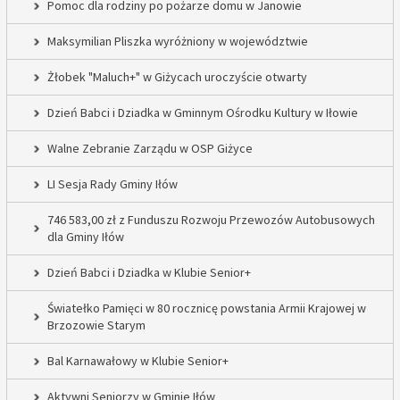
Pomoc dla rodziny po pożarze domu w Janowie
Maksymilian Pliszka wyróżniony w województwie
Żłobek "Maluch+" w Giżycach uroczyście otwarty
Dzień Babci i Dziadka w Gminnym Ośrodku Kultury w Iłowie
Walne Zebranie Zarządu w OSP Giżyce
LI Sesja Rady Gminy Iłów
746 583,00 zł z Funduszu Rozwoju Przewozów Autobusowych
dla Gminy Iłów
Dzień Babci i Dziadka w Klubie Senior+
Światełko Pamięci w 80 rocznicę powstania Armii Krajowej w
Brzozowie Starym
Bal Karnawałowy w Klubie Senior+
Aktywni Seniorzy w Gminie Iłów