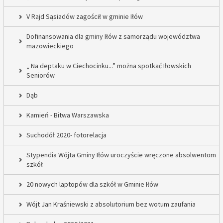
V Rajd Sąsiadów zagościł w gminie Iłów
Dofinansowania dla gminy Iłów z samorządu województwa
mazowieckiego
„ Na deptaku w Ciechocinku...” można spotkać Iłowskich
Seniorów
Dąb
Kamień - Bitwa Warszawska
Suchodół 2020- fotorelacja
Stypendia Wójta Gminy Iłów uroczyście wręczone absolwentom
szkół
20 nowych laptopów dla szkół w Gminie Iłów
Wójt Jan Kraśniewski z absolutorium bez wotum zaufania