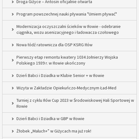
Droga Giżyce – Antosin oficjalnie otwarta
Program powszechnej nauki pływania "Umiem pływać"
Modernizacja oczyszczalni ścieków w Iłowie - odebranie
ciągnika, wozu asenizacyjnego i ładowacza czołowego
Nowa łódź ratownicza dla OSP KSRG Iłów
Pierwszy etap remontu kwatery 1034 żołnierzy Wojska
Polskiego 1939 r. w Iłowie ukończony
Dzień Babci i Dziadka w Klubie Senior + w Iłowie
Wizyta w Zakładzie Opiekuńczo-Medycznym Ład-Med
Turniej z cyklu Iłów Cup 2023 w Środowiskowej Hali Sportowej w
Iłowie
Dzień Babci i Dziadka w GBP w Iłowie
Żłobek „Maluch+” w Giżycach ma już rok!