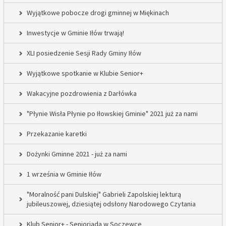
Wyjątkowe pobocze drogi gminnej w Miękinach
Inwestycje w Gminie Iłów trwają!
XLI posiedzenie Sesji Rady Gminy Iłów
Wyjątkowe spotkanie w Klubie Senior+
Wakacyjne pozdrowienia z Darłówka
"Płynie Wisła Płynie po Iłowskiej Gminie" 2021 już za nami
Przekazanie karetki
Dożynki Gminne 2021 - już za nami
1 września w Gminie Iłów
"Moralność pani Dulskiej" Gabrieli Zapolskiej lekturą
jubileuszowej, dziesiątej odsłony Narodowego Czytania
Klub Senior+ - Senioriada w Soczewce