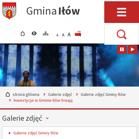
Przejdź do mapy serwisu
Przejdź do wyszukiwarki
Przejdź do głównego
Przejdź do treści
Gmina
Iłów
menu
Menu
strona główna
wersja kontrastowa
mapa serwisu
POWIĘKSZ CZCIONKĘ
rozmiar czcionki
BIP
A
STANDARDOWY ROZMIAR
A
POMNIEJSZ CZCIONKĘ
A
Wyszuki
strona główna
Galerie zdjęć
Galerie zdjęć Gminy Iłów
Inwestycje w Gminie Iłów trwają
Menu
Galerie zdjęć
Galerie zdjęć Gminy Iłów