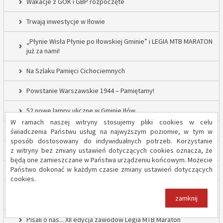
Wakacje z GOK i GBP rozpoczęte
Trwają inwestycje w Iłowie
„Płynie Wisła Płynie po Iłowskiej Gminie” i LEGIA MTB MARATON
już za nami!
Na Szlaku Pamięci Cichociemnych
Powstanie Warszawskie 1944 – Pamiętamy!
52 nowe lampy uliczne w Gminie Iłów
W ramach naszej witryny stosujemy pliki cookies w celu
Inwestycja drogowa w Sadowie – prace rozpoczęte
świadczenia Państwu usług na najwyższym poziomie, w tym w
sposób dostosowany do indywidualnych potrzeb. Korzystanie
z witryny bez zmiany ustawień dotyczących cookies oznacza, że
Trwają inwestycje w Gminie Iłów
będą one zamieszczane w Państwa urządzeniu końcowym. Możecie
Państwo dokonać w każdym czasie zmiany ustawień dotyczących
„Modernizacja Oczyszczalni Ścieków w Iłowie – etap II”
cookies.
Strażacy z OSP Iłów walczą o pieniądze od Harnasia. Zachęcamy
zamknij
do głosowania!
Pisali o nas... XII edycja zawodów Legia MTB Maraton