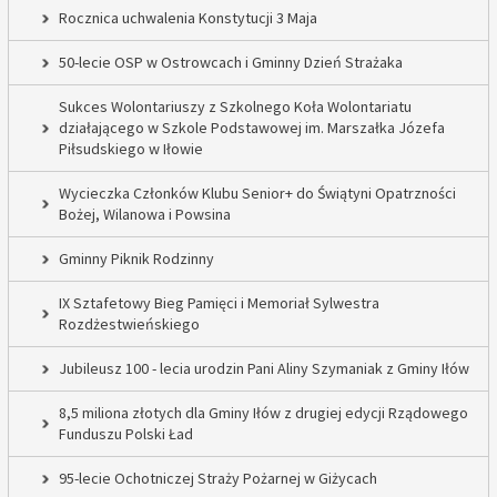
Rocznica uchwalenia Konstytucji 3 Maja
50-lecie OSP w Ostrowcach i Gminny Dzień Strażaka
Sukces Wolontariuszy z Szkolnego Koła Wolontariatu
działającego w Szkole Podstawowej im. Marszałka Józefa
Piłsudskiego w Iłowie
Wycieczka Członków Klubu Senior+ do Świątyni Opatrzności
Bożej, Wilanowa i Powsina
Gminny Piknik Rodzinny
IX Sztafetowy Bieg Pamięci i Memoriał Sylwestra
Rozdżestwieńskiego
Jubileusz 100 - lecia urodzin Pani Aliny Szymaniak z Gminy Iłów
8,5 miliona złotych dla Gminy Iłów z drugiej edycji Rządowego
Funduszu Polski Ład
95-lecie Ochotniczej Straży Pożarnej w Giżycach