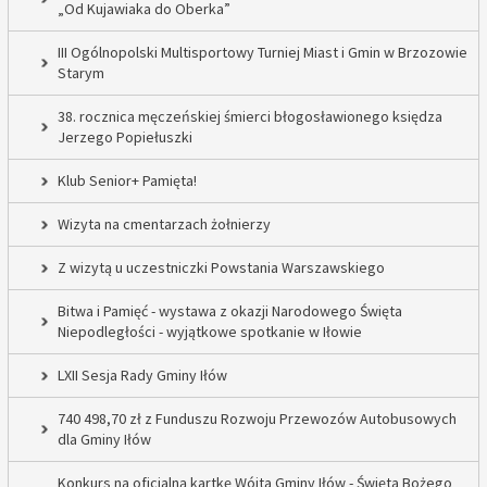
„Od Kujawiaka do Oberka”
III Ogólnopolski Multisportowy Turniej Miast i Gmin w Brzozowie
Starym
38. rocznica męczeńskiej śmierci błogosławionego księdza
Jerzego Popiełuszki
Klub Senior+ Pamięta!
Wizyta na cmentarzach żołnierzy
Z wizytą u uczestniczki Powstania Warszawskiego
Bitwa i Pamięć - wystawa z okazji Narodowego Święta
Niepodległości - wyjątkowe spotkanie w Iłowie
LXII Sesja Rady Gminy Iłów
740 498,70 zł z Funduszu Rozwoju Przewozów Autobusowych
dla Gminy Iłów
Konkurs na oficjalną kartkę Wójta Gminy Iłów - Święta Bożego