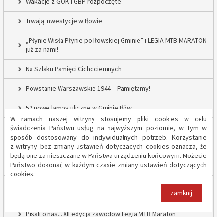
Wakacje z GOK i GBP rozpoczęte
Trwają inwestycje w Iłowie
„Płynie Wisła Płynie po Iłowskiej Gminie” i LEGIA MTB MARATON
już za nami!
Na Szlaku Pamięci Cichociemnych
Powstanie Warszawskie 1944 – Pamiętamy!
52 nowe lampy uliczne w Gminie Iłów
W ramach naszej witryny stosujemy pliki cookies w celu
Inwestycja drogowa w Sadowie – prace rozpoczęte
świadczenia Państwu usług na najwyższym poziomie, w tym w
sposób dostosowany do indywidualnych potrzeb. Korzystanie
z witryny bez zmiany ustawień dotyczących cookies oznacza, że
Trwają inwestycje w Gminie Iłów
będą one zamieszczane w Państwa urządzeniu końcowym. Możecie
Państwo dokonać w każdym czasie zmiany ustawień dotyczących
„Modernizacja Oczyszczalni Ścieków w Iłowie – etap II”
cookies.
Strażacy z OSP Iłów walczą o pieniądze od Harnasia. Zachęcamy
zamknij
do głosowania!
Pisali o nas... XII edycja zawodów Legia MTB Maraton