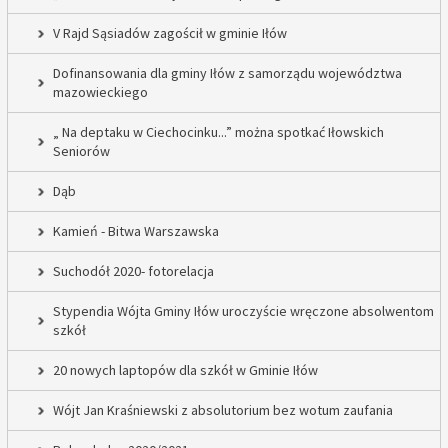
V Rajd Sąsiadów zagościł w gminie Iłów
Dofinansowania dla gminy Iłów z samorządu województwa
mazowieckiego
„ Na deptaku w Ciechocinku...” można spotkać Iłowskich
Seniorów
Dąb
Kamień - Bitwa Warszawska
Suchodół 2020- fotorelacja
Stypendia Wójta Gminy Iłów uroczyście wręczone absolwentom
szkół
20 nowych laptopów dla szkół w Gminie Iłów
Wójt Jan Kraśniewski z absolutorium bez wotum zaufania