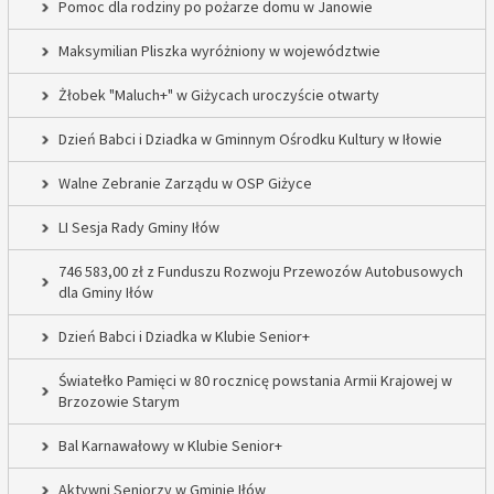
Pomoc dla rodziny po pożarze domu w Janowie
Maksymilian Pliszka wyróżniony w województwie
Żłobek "Maluch+" w Giżycach uroczyście otwarty
Dzień Babci i Dziadka w Gminnym Ośrodku Kultury w Iłowie
Walne Zebranie Zarządu w OSP Giżyce
LI Sesja Rady Gminy Iłów
746 583,00 zł z Funduszu Rozwoju Przewozów Autobusowych
dla Gminy Iłów
Dzień Babci i Dziadka w Klubie Senior+
Światełko Pamięci w 80 rocznicę powstania Armii Krajowej w
Brzozowie Starym
Bal Karnawałowy w Klubie Senior+
Aktywni Seniorzy w Gminie Iłów