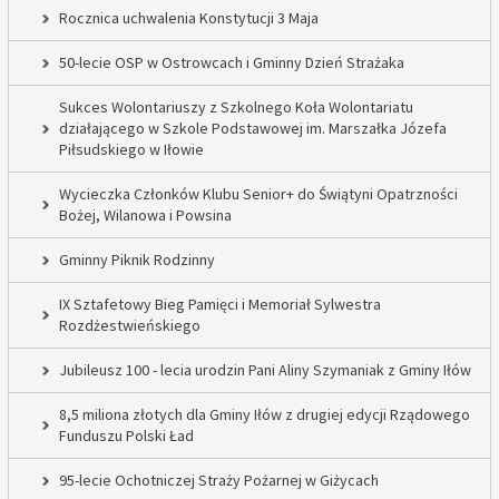
Rocznica uchwalenia Konstytucji 3 Maja
50-lecie OSP w Ostrowcach i Gminny Dzień Strażaka
Sukces Wolontariuszy z Szkolnego Koła Wolontariatu
działającego w Szkole Podstawowej im. Marszałka Józefa
Piłsudskiego w Iłowie
Wycieczka Członków Klubu Senior+ do Świątyni Opatrzności
Bożej, Wilanowa i Powsina
Gminny Piknik Rodzinny
IX Sztafetowy Bieg Pamięci i Memoriał Sylwestra
Rozdżestwieńskiego
Jubileusz 100 - lecia urodzin Pani Aliny Szymaniak z Gminy Iłów
8,5 miliona złotych dla Gminy Iłów z drugiej edycji Rządowego
Funduszu Polski Ład
95-lecie Ochotniczej Straży Pożarnej w Giżycach