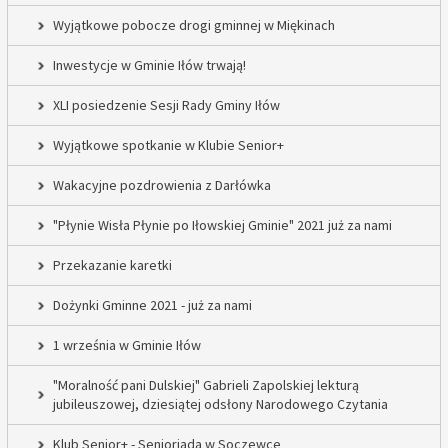
Wyjątkowe pobocze drogi gminnej w Miękinach
Inwestycje w Gminie Iłów trwają!
XLI posiedzenie Sesji Rady Gminy Iłów
Wyjątkowe spotkanie w Klubie Senior+
Wakacyjne pozdrowienia z Darłówka
"Płynie Wisła Płynie po Iłowskiej Gminie" 2021 już za nami
Przekazanie karetki
Dożynki Gminne 2021 - już za nami
1 września w Gminie Iłów
"Moralność pani Dulskiej" Gabrieli Zapolskiej lekturą
jubileuszowej, dziesiątej odsłony Narodowego Czytania
Klub Senior+ - Senioriada w Soczewce