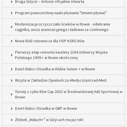
Droga Giżyce – Antosin oficjalnie otwarta
Program powszechnej nauki pływania "Umiem pływać"
Modernizacja oczyszczalni ścieków w Iłowie - odebranie
ciągnika, wozu asenizacyjnego i ładowacza czołowego
Nowa łódź ratownicza dla OSP KSRG Iłów
Pierwszy etap remontu kwatery 1034 żołnierzy Wojska
Polskiego 1939 r. w Iłowie ukończony
Dzień Babci i Dziadka w Klubie Senior + w Iłowie
Wizyta w Zakładzie Opiekuńczo-Medycznym Ład-Med
Turniej z cyklu Iłów Cup 2023 w Środowiskowej Hali Sportowej w
Iłowie
Dzień Babci i Dziadka w GBP w Iłowie
Żłobek „Maluch+” w Giżycach ma już rok!