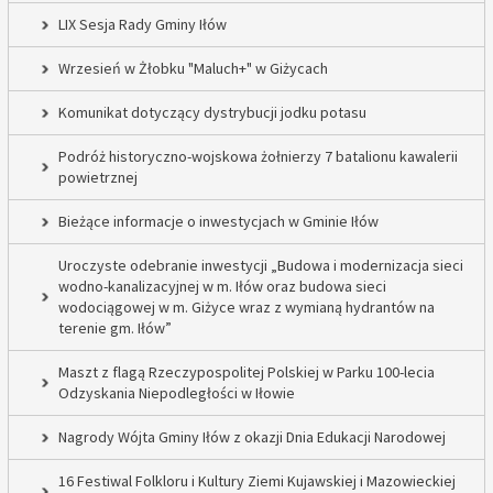
LIX Sesja Rady Gminy Iłów
Wrzesień w Żłobku "Maluch+" w Giżycach
Komunikat dotyczący dystrybucji jodku potasu
Podróż historyczno-wojskowa żołnierzy 7 batalionu kawalerii
powietrznej
Bieżące informacje o inwestycjach w Gminie Iłów
Uroczyste odebranie inwestycji „Budowa i modernizacja sieci
wodno-kanalizacyjnej w m. Iłów oraz budowa sieci
wodociągowej w m. Giżyce wraz z wymianą hydrantów na
terenie gm. Iłów”
Maszt z flagą Rzeczypospolitej Polskiej w Parku 100-lecia
Odzyskania Niepodległości w Iłowie
Nagrody Wójta Gminy Iłów z okazji Dnia Edukacji Narodowej
16 Festiwal Folkloru i Kultury Ziemi Kujawskiej i Mazowieckiej