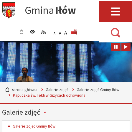
Przejdź do mapy serwisu
Przejdź do wyszukiwarki
Przejdź do głównego
Przejdź do treści
Gmina
Iłów
menu
Menu
strona główna
wersja kontrastowa
mapa serwisu
POWIĘKSZ CZCIONKĘ
rozmiar czcionki
BIP
A
STANDARDOWY ROZMIAR
A
POMNIEJSZ CZCIONKĘ
A
Wyszuki
strona główna
Galerie zdjęć
Galerie zdjęć Gminy Iłów
Kapliczka św. Tekli w Giżycach odnowiona
Menu
Galerie zdjęć
Galerie zdjęć Gminy Iłów