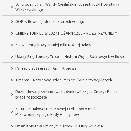
95. urodziny Pani Wandy Cieślińskiej uczestniczki Powstania
Warszawskiego
GOK w Iłowie - jeden z czterech w kraju
GMINNY TURNIEJ WIEDZY POŻARNICZEJ – ROZSTRZYGNIĘTY
XIV Walentynkowy Turniej Piłki Nożnej Halowej
Udany 2 rajd pieszy Tropem Historii Wojen Światowych w Iłowie
Pamięć o żołnierzach Armii Krajowej
1 marca – Narodowy Dzień Pamięci Żołnierzy Wyklętych
Rozbudowa, przebudowa budynków Urzędu Gminy i Policji -
prace rozpoczęte
XI Turniej Halowej Piłki Nożnej Oldbojów o Puchar
Przewodniczącego Rady Gminy Iłów
Dzień Kobiet w Gminnym Ośrodku Kultury w Iłowie